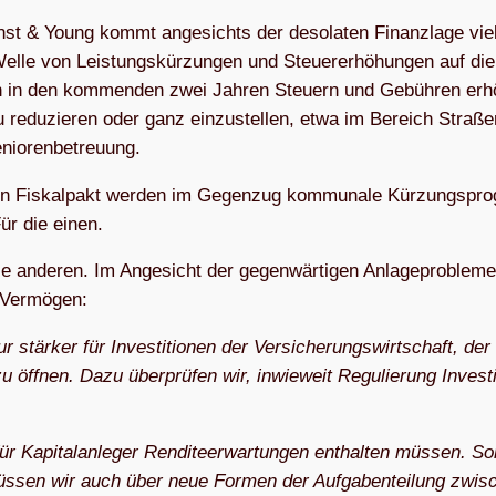
nst & Young kommt an­ge­sichts der de­so­la­ten Fi­nanz­la­ge vie­
el­le von Leis­tungs­kür­zun­gen und Steu­er­er­hö­hun­gen auf die
n in den kom­men­den zwei Jah­ren Steu­ern und Ge­büh­ren er­h
re­du­zie­ren oder ganz ein­zu­stel­len, et­wa im Be­reich Stra­ße
Seniorenbetreuung.
n Fis­kal­pakt wer­den im Ge­gen­zug kom­mu­na­le Kür­zungs­pro
Für die einen.
n­de­ren. Im An­ge­sicht der ge­gen­wär­ti­gen An­la­ge­pro­ble­m
er Vermögen:
r stär­ker für In­ves­ti­tio­nen der Ver­si­che­rungs­wirt­schaft, der
öff­nen. Da­zu über­prü­fen wir, in­wie­weit Re­gu­lie­rung In­ves­ti­
für Ka­pi­tal­an­le­ger Ren­di­te­er­war­tun­gen ent­hal­ten müs­sen. S
n müs­sen wir auch über neue For­men der Auf­ga­ben­tei­lung zwi­