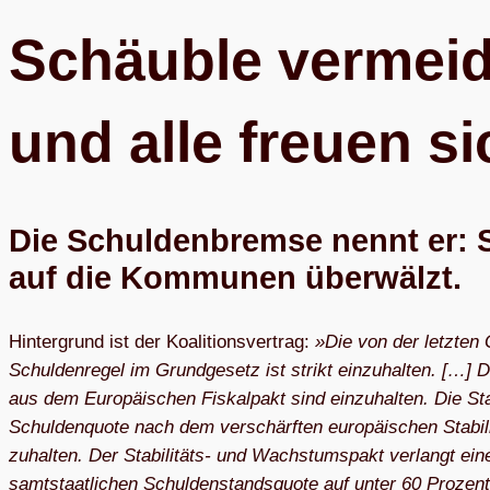
Schäuble ver­mei­
und alle freuen si
Die Schul­den­bremse nennt er: 
auf die Kom­mu­nen überwälzt.
Hin­ter­grund ist der Ko­ali­ti­ons­ver­trag:
»Die von der letz­ten Gr
Schul­den­re­gel im Grund­ge­setz ist strikt ein­zu­hal­ten. […] Di
aus dem Eu­ro­päi­schen Fis­kal­pakt sind ein­zu­hal­ten. Die Sta­bi­li­
Schul­den­quo­te nach dem ver­schärf­ten eu­ro­päi­schen Sta­­bi­
zu­hal­ten. Der Sta­­bi­­li­­täts- und Wachs­tums­pakt ver­langt ei
samt­staat­li­chen Schul­den­stands­quo­te auf un­ter 60 Pro­zent