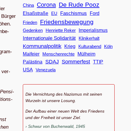
De Rude Pooz
Corona
China
ler
Faschismus
Elsaßstraße
EU
Ford
 Bür­ger
Friedensbewegung
Frieden
ö­hen.
Imperialismus
Gedenken
Henriette Reker
n­be­
Internationale Solidarität
Klinikerhalt
Kommunalpolitik
Krieg
Köln
Kulturabend
­gram­
Maifeier
Menschenrechte
Mülheim
SDAJ
Sommerfest
Palästina
TTIP
USA
Venezuela
e ver­
 Pen­si­
Die Vernichtung des Nazismus mit seinen
ti­ons­
Wurzeln ist unsere Losung.
Der Aufbau einer neuen Welt des Friedens
und der Freiheit ist unser Ziel.
onst
Schwur von Buchenwald, 1945
schen