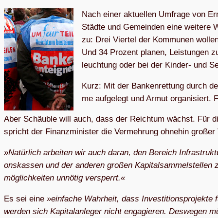
Nach ei­ner ak­tu­el­len Um­fra­ge von Er
Städ­te und Ge­mein­den ei­ne wei­te­re W
zu: Drei Vier­tel der Kom­mu­nen wol­le
Und 34 Pro­zent pla­nen, Leis­tun­gen zu 
leuch­tung oder bei der Kin­­der- und 
Kurz: Mit der Ban­ken­ret­tung durch de
me auf­ge­legt und Ar­mut or­ga­ni­siert. 
Aber Schäu­b­le will auch, dass der Reich­tum wächst. Für die a
spricht der Fi­nanz­mi­nis­ter die Ver­meh­rung oh­ne­hin gro­ß
»Na­tür­lich ar­bei­ten wir auch dar­an, den Be­reich In­fra­struk­tu
ons­kas­sen und der an­de­ren gro­ßen Ka­pi­tal­sam­mel­stel­len zu 
mög­lich­kei­ten un­nö­tig versperrt.«
Es sei ei­ne
»ein­fa­che Wahr­heit, dass In­ves­ti­ti­ons­pro­jek­te 
wer­den sich Ka­pi­tal­an­le­ger nicht en­ga­gie­ren. Des­we­ge