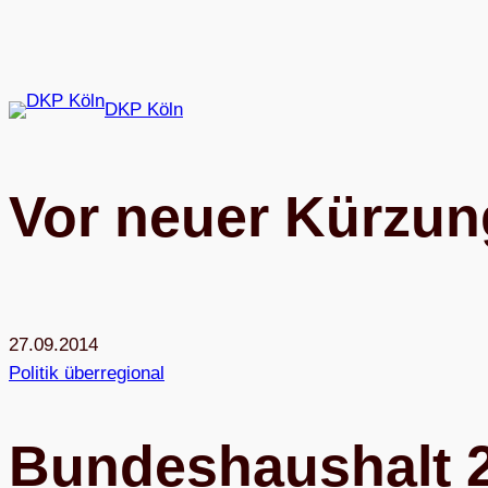
Zum
Inhalt
springen
DKP Köln
Vor neuer Kürzun
27.09.2014
Politik überregional
Bun­des­haus­halt 2