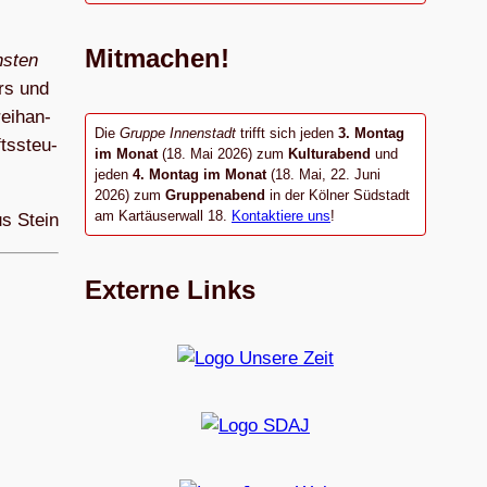
Mitmachen!
ns­ten
ers und
rei­han­
Die
Gruppe Innenstadt
trifft sich jeden
3. Montag
ts­steu­
im Monat
(18. Mai 2026) zum
Kulturabend
und
jeden
4. Montag im Monat
(18. Mai, 22. Juni
2026) zum
Gruppenabend
in der Kölner Südstadt
am Kartäuserwall 18.
Kontaktiere uns
!
us Stein
Externe Links