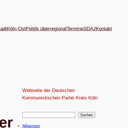
tadt
Köln-Ost
Politik überregional
Termine
SDAJ
Kon­takt
Webseite der Deutschen
Kommunistischen Partei Kreis Köln
S
Suchen
er
u
Allgemein