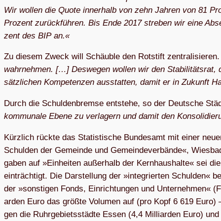
Wir wol­len die Quo­te in­ner­halb von zehn Jah­ren von 81 Pro
Pro­zent zu­rück­füh­ren. Bis En­de 2017 stre­ben wir ei­ne Ab­
zent des BIP an.«
Zu die­sem Zweck will Schäu­b­le den Rot­stift zen­tra­li­sie­ren
wahr­neh­men. […] Des­we­gen wol­len wir den Sta­bi­li­täts­rat,
sätz­li­chen Kom­pe­ten­zen aus­stat­ten, da­mit er in Zu­kunft H
Durch die Schul­den­brem­se ent­ste­he, so der Deut­sche Städ
kom­mu­na­le Ebe­ne zu ver­la­gern und da­mit den Kon­so­li­d
Kürz­lich rück­te das Sta­tis­ti­sche Bun­des­amt mit ei­ner neu­e
Schul­den der Ge­mein­de und Ge­mein­de­ver­bän­de«, Wies­ba­de
ga­ben auf »Ein­hei­ten au­ßer­halb der Kern­haus­hal­te« sei die A
ein­träch­tigt. Die Dar­stel­lung der »in­te­grier­ten Schul­den« b
der »sons­ti­gen Fonds, Ein­rich­tun­gen und Un­ter­neh­men« (F
ar­den Eu­ro das grö­ß­te Vo­lu­men auf (pro Kopf 6 619 Eu­ro) – b
gen die Ruhr­ge­biets­städ­te Es­sen (4,4 Mil­li­ar­den Eu­ro) und