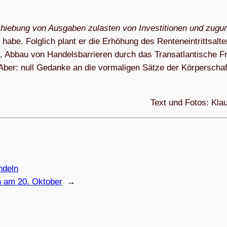
chie­bung von Aus­ga­ben zu­las­ten von In­ves­ti­tio­nen und zu­gu
ha­be. Folg­lich plant er die Er­hö­hung des Ren­ten­ein­tritts­al­t
trie, Ab­bau von Han­dels­bar­rie­ren durch das Trans­at­lan­ti­sche F
. Aber: null Ge­dan­ke an die vor­ma­li­gen Sät­ze der Kör­per­schaf
Text und Fotos: Kla
ndeln
nen am 20. Oktober
→