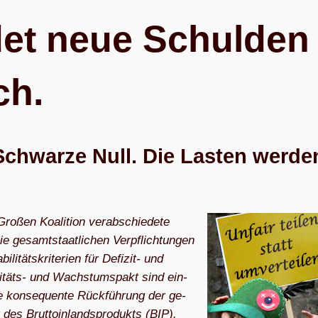
det neue Schul­den
ch.
Schwarze Null. Die Las­ten wer­de
o­ßen Ko­ali­ti­on ver­ab­schie­de­te
e ge­samt­staat­li­chen Ver­pflich­tun­gen
täts­kri­te­ri­en für De­­fi­­zit- und
­li­­täts- und Wachs­tums­pakt sind ein­
­ne kon­se­quen­te Rück­füh­rung der ge­
 des Brut­to­in­lands­pro­dukts (BIP).