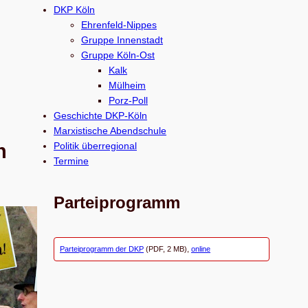
c
DKP Köln
h
Ehrenfeld-Nippes
e
Gruppe Innenstadt
Gruppe Köln-Ost
n
Kalk
Mülheim
Porz-Poll
Geschichte DKP-Köln
Marxistische Abendschule
Politik überregional
n
Termine
Parteiprogramm
Parteiprogramm der DKP
(PDF, 2 MB),
online