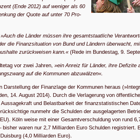
­zent (En­de 2012) auf we­ni­ger als 60
sen­kung der Quo­te auf un­ter 70 Pro­
.
»Auch die Län­der müs­sen ih­re ge­samt­staat­li­che Ver­ant­wor­
 der die Fi­nanz­si­tua­ti­on von Bund und Län­dern über­wacht, mi
aus­hal­te zu­rück­wei­sen kann.«
(Re­de im Bun­des­tag, 9. Sept
­te­tag vor zwei Jah­ren,
»ein An­reiz für Län­der, ih­re De­fi­zi­te
ie­rungs­zwang auf die Kom­mu­nen abzuwälzen«.
n Dar­stel­lung der Fi­nanz­la­ge der Kom­mu­nen her­aus (»In­te­gr
n, 14. Au­gust 2014). Durch die Ver­la­ge­rung von öf­fent­li­ch
us­sa­ge­kraft und Be­last­bar­keit der fi­nanz­sta­tis­ti­schen Da­
e­rück­sich­ti­ge nun­mehr die Schul­den der aus­ge­la­ger­ten Be­tri
EU). Köln wei­se mit ei­ner Ge­samt­ver­schul­dung von rund 6,7 
is­her wa­ren nur 2,7 Mil­li­ar­den Eu­ro Schul­den re­gis­triert. 
 Duis­burg (4,0 Mil­li­ar­den Euro).