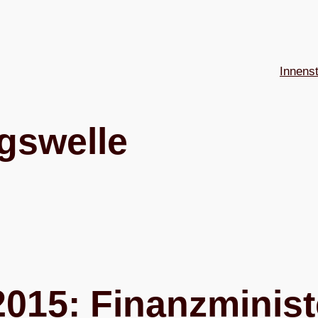
Innens
gswelle
015: Finanz­mi­nis­t