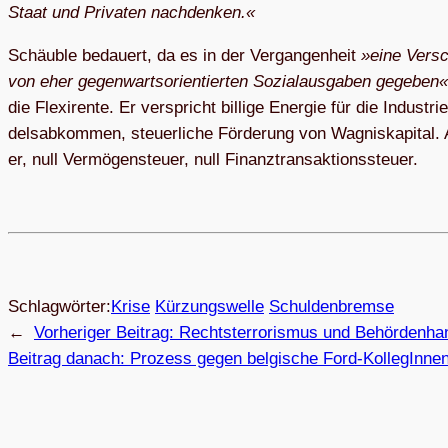
Staat und Pri­va­ten nachdenken.«
Schäu­b­le be­dau­ert, da es in der Ver­gan­gen­heit
»ei­ne Ver­s
von eher ge­gen­warts­ori­en­tier­ten So­zi­al­aus­ga­ben ge­ge­ben«
die Fle­xi­ren­te. Er ver­spricht bil­li­ge En­er­gie für die In­dus­
dels­ab­kom­men, steu­er­li­che För­de­rung von Wag­nis­ka­pi­tal
er, null Ver­mö­gen­steu­er, null Finanztransaktionssteuer.
Schlagwörter:
Krise
Kürzungswelle
Schuldenbremse
←
Vorheriger Beitrag:
Rechts­ter­ro­ris­mus und Behördenha
Beitrag danach:
Pro­zess gegen bel­gi­sche Ford-Kol­le­gIn­