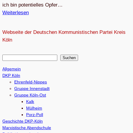
ich bin po­ten­ti­el­les Op­fer…
Weiterlesen
Webseite der Deutschen Kommunistischen Partei Kreis
Köln
S
Suchen
u
Allgemein
c
DKP Köln
h
Ehrenfeld-Nippes
e
Gruppe Innenstadt
Gruppe Köln-Ost
n
Kalk
Mülheim
Porz-Poll
Geschichte DKP-Köln
Marxistische Abendschule