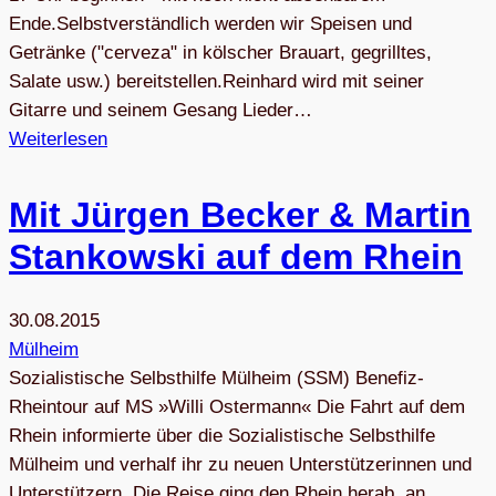
Ende.Selbstverständlich werden wir Speisen und
Getränke ("cerveza" in kölscher Brauart, gegrilltes,
Salate usw.) bereitstellen.Reinhard wird mit seiner
Gitarre und seinem Gesang Lieder…
Weiterlesen
Mit Jür­gen Becker & Mar­tin
Stan­kow­ski auf dem Rhein
30.08.2015
Mülheim
Sozialistische Selbsthilfe Mülheim (SSM) Be­ne­fiz-
Rhein­tour auf MS »Wil­li Os­ter­mann« Die Fahrt auf dem
Rhein informierte über die Sozialistische Selbsthilfe
Mülheim und verhalf ihr zu neuen Unterstützerinnen und
Unterstützern. Die Reise ging den Rhein herab, an