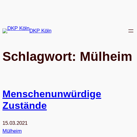
Zum
Inhalt
springen
DKP Köln
Schlagwort:
Mülheim
Men­schen­un­wür­dige
Zustände
15.03.2021
Mülheim