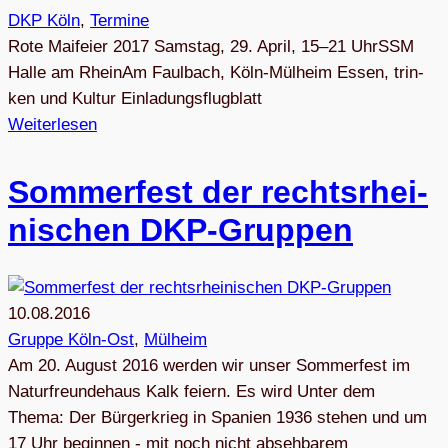
DKP Köln
, 
Termine
Rote Mai­feier 2017 Sams­tag, 29. April, 15–21 UhrSSM
Halle am RheinAm Faul­bach, Köln-Mülheim Essen, trin­
ken und Kultur Ein­la­dungs­flug­blatt
Weiterlesen
Som­mer­fest der rechts­rhei­
ni­schen DKP-Gruppen
10.08.2016
Gruppe Köln-Ost
, 
Mülheim
Am 20. August 2016 werden wir unser Sommerfest im
Naturfreundehaus Kalk feiern. Es wird Unter dem
Thema: Der Bürgerkrieg in Spanien 1936 stehen und um
17 Uhr beginnen - mit noch nicht absehbarem