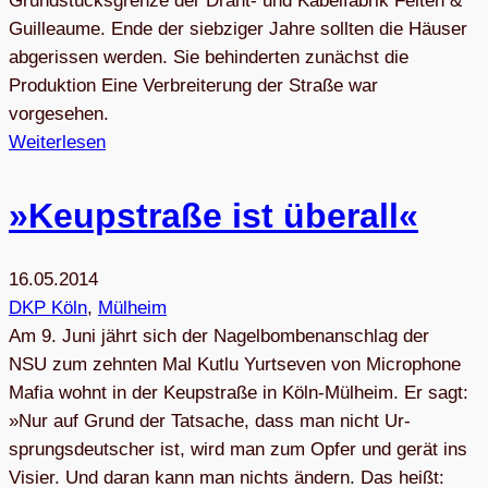
Grundstücksgrenze der Draht- und Kabelfabrik Felten &
Guilleaume. Ende der siebziger Jahre sollten die Häuser
abgerissen werden. Sie behinderten zunächst die
Produktion Eine Verbreiterung der Straße war
vorgesehen.
Weiterlesen
»Keup­straße ist überall«
16.05.2014
DKP Köln
, 
Mülheim
Am 9. Ju­ni jährt sich der Na­gel­bom­ben­an­schlag der
NSU zum zehn­ten Mal Kut­lu Yurtse­ven von Mi­cro­pho­ne
Ma­fia wohnt in der Ke­up­stra­ße in Köln-Mül­heim. Er sagt:
»Nur auf Grund der Tat­sa­che, dass man nicht Ur­
sprungs­deut­scher ist, wird man zum Op­fer und ge­rät ins
Vi­sier. Und dar­an kann man nichts än­dern. Das hei­ßt: