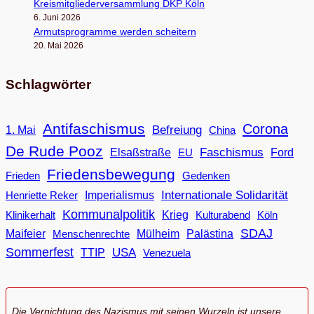
Kreis­mit­glie­der­ver­samm­lung DKP Köln
6. Juni 2026
Armuts­pro­gramme wer­den scheitern
20. Mai 2026
Schlagwörter
Antifaschismus
Corona
Befreiung
1. Mai
China
De Rude Pooz
Faschismus
Elsaßstraße
EU
Ford
Friedensbewegung
Frieden
Gedenken
Internationale Solidarität
Imperialismus
Henriette Reker
Kommunalpolitik
Klinikerhalt
Krieg
Köln
Kulturabend
SDAJ
Maifeier
Menschenrechte
Mülheim
Palästina
Sommerfest
USA
TTIP
Venezuela
Die Vernichtung des Nazismus mit seinen Wurzeln ist unsere