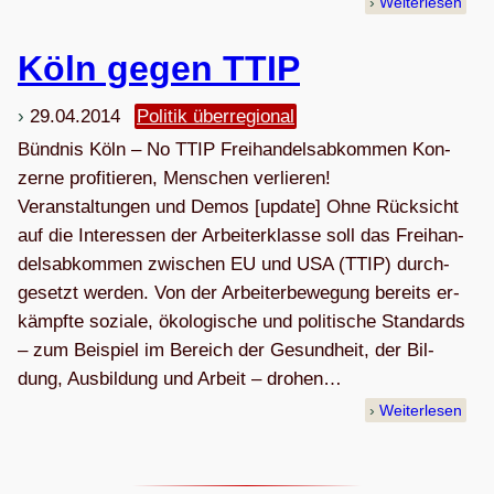
Weiterlesen
Köln gegen TTIP
29.04.2014
Politik überregional
Bünd­nis Köln – No TTIP Frei­han­­del­s­­ab­kom­men Kon­
zer­ne pro­fi­­tie­ren, Men­schen ver­lie­ren!
Veranstaltungen und Demos [update] Oh­ne Rück­sicht
auf die In­ter­es­sen der Ar­bei­ter­klas­se soll das Frei­han­
dels­ab­kom­men zwi­schen EU und USA (TTIP) durch­
ge­setzt wer­den. Von der Ar­bei­ter­be­we­gung be­reits er­
kämpf­te so­zia­le, öko­lo­gi­sche und po­li­ti­sche Stan­dards
– zum Bei­spiel im Be­reich der Ge­sund­heit, der Bil­
dung, Aus­bil­dung und Ar­beit – dro­hen…
Weiterlesen