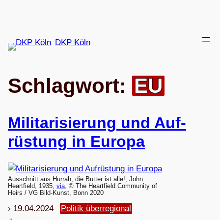
Zum
Inhalt
springen
DKP Köln
Schlagwort:
EU
Mili­ta­ri­sie­rung und Auf­
rüs­tung in Europa
Ausschnitt aus Hurrah, die Butter ist alle!, John
Heartfield, 1935,
via
, © The Heartfield Community of
Heirs / VG Bild-Kunst, Bonn 2020
19.04.2024
Politik überregional