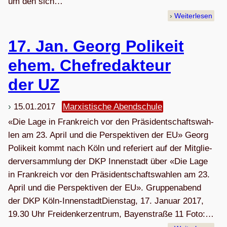
um den sich…
Weiterlesen
17. Jan. Georg Poli­keit
ehem. Chef­re­dak­teur
der UZ
15.01.2017
Marxistische Abendschule
«Die Lage in Frank­reich vor den Prä­si­dent­schafts­wah­
len am 23. April und die Per­spek­ti­ven der EU» Georg
Poli­keit kommt nach Köln und refe­riert auf der Mit­glie­
der­ver­samm­lung der DKP Innen­stadt über «Die Lage
in Frank­reich vor den Präsidentschafts­wahlen am 23.
April und die Per­spek­ti­ven der EU». Grup­pen­abend
der DKP Köln-Innen­stadtDiens­tag, 17. Januar 2017,
19.30 Uhr Frei­den­ker­zen­trum, Bay­en­straße 11 Foto:…