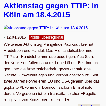
Akti­ons­tag gegen TTIP: In
Köln am 18.4.2015
12.04.2015
Politik überregional
Welt­wei­ter Aktionstag Man­geln­de Kauf­kraft bremst
Pro­duk­ti­on und Han­del. Das Frei­han­dels­ab­kom­men
TTIP soll Han­dels­hemm­nis­se be­sei­ti­gen. Aus Sicht
der Kon­zer­ne fal­len dar­un­ter ho­he Löh­ne, Be­stim­mun­
gen über die Ar­beits­si­cher­heit, ge­werk­schaft­li­che
Rech­te, Um­welt­auf­la­gen und Ver­brau­cher­schutz. Seit
zwei Jah­ren kon­fe­rie­ren EU und USA ge­heim über das
ge­plan­te Abkommen. Den­noch si­ckern Ein­zel­hei­ten
durch. Vor­ge­se­hen ist ein trans­at­lan­ti­scher »Re­gu­lie­
rungs­rat« von Kon­zern­ver­tre­tern, der…