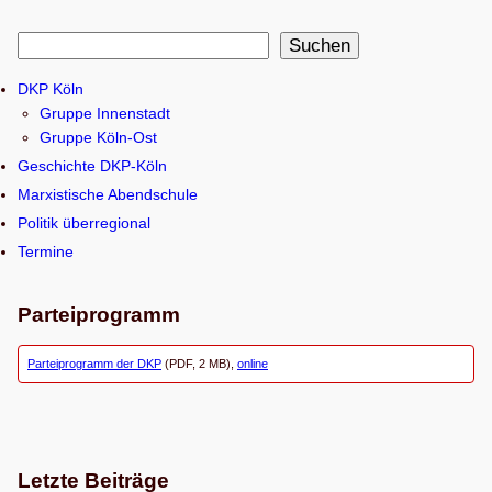
S
Suchen
u
DKP Köln
c
Gruppe Innenstadt
h
Gruppe Köln-Ost
e
Geschichte DKP-Köln
n
Marxistische Abendschule
Politik überregional
Termine
Parteiprogramm
Parteiprogramm der DKP
(PDF, 2 MB),
online
Letzte Beiträge