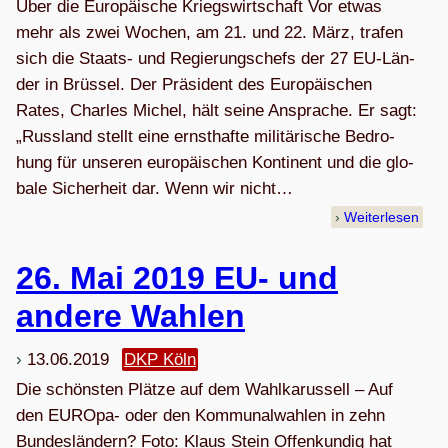
Über die Euro­päi­sche Kriegswirtschaft Vor etwas
mehr als zwei Wochen, am 21. und 22. März, tra­fen
sich die Staats- und Regie­rungs­chefs der 27 EU-Län­
der in Brüs­sel. Der Prä­si­dent des Euro­päi­schen
Rates, Charles Michel, hält seine Anspra­che. Er sagt:
„Russ­land stellt eine ernst­hafte mili­tä­ri­sche Bedro­
hung für unse­ren euro­päi­schen Kon­ti­nent und die glo­
bale Sicher­heit dar. Wenn wir nicht…
Weiterlesen
26. Mai 2019 EU- und
andere Wahlen
13.06.2019
DKP Köln
Die schöns­ten Plätze auf dem Wahl­ka­rus­sell – Auf
den EUROpa- oder den Kom­mu­nal­wah­len in zehn
Bundesländern? Foto: Klaus Stein Offen­kun­dig hat