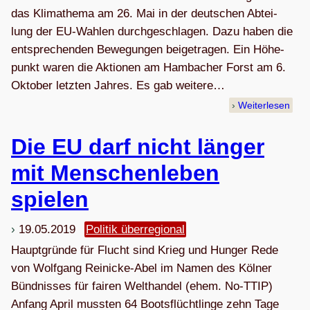
das Kli­mathema am 26. Mai in der deut­schen Abtei­
lung der EU-Wah­len durch­ge­schla­gen. Dazu haben die
ent­spre­chen­den Bewe­gun­gen bei­getra­gen. Ein Höhe­
punkt waren die Aktio­nen am Ham­ba­cher Forst am 6.
Okto­ber letz­ten Jah­res. Es gab wei­tere…
Weiterlesen
Die EU darf nicht län­ger
mit Men­schen­le­ben
spielen
19.05.2019
Politik überregional
Hauptgründe für Flucht sind Krieg und Hunger Rede
von Wolfgang Reinicke-Abel im Namen des Kölner
Bündnisses für fairen Welthandel (ehem. No-TTIP)
Anfang April mussten 64 Bootsflüchtlinge zehn Tage