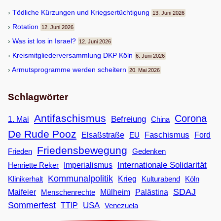
Töd­li­che Kür­zun­gen und Kriegsertüchtigung
13. Juni 2026
Rota­tion
12. Juni 2026
Was ist los in Israel?
12. Juni 2026
Kreis­mit­glie­der­ver­samm­lung DKP Köln
6. Juni 2026
Armuts­pro­gramme wer­den scheitern
20. Mai 2026
Schlagwörter
Antifaschismus
Corona
Befreiung
1. Mai
China
De Rude Pooz
Faschismus
Elsaßstraße
EU
Ford
Friedensbewegung
Frieden
Gedenken
Internationale Solidarität
Imperialismus
Henriette Reker
Kommunalpolitik
Klinikerhalt
Krieg
Köln
Kulturabend
SDAJ
Maifeier
Menschenrechte
Mülheim
Palästina
Sommerfest
USA
TTIP
Venezuela