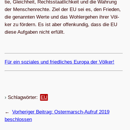
tie, Gleich­heit, Rechts­staat­lich­keit und die Wah­rung
der Men­schen­rechte. Ziel der EU sei es, den Frie­den,
die genann­ten Werte und das Wohl­erge­hen ihrer Völ­
ker zu för­dern. Es ist aber offen­kun­dig, dass die EU
diese Auf­ga­ben nicht erfüllt.
Für ein sozia­les und fried­li­ches Europa der Völker!
Schlagwörter:
EU
←
Vorheriger Beitrag:
Oster­­mar­sch-Auf­­­ruf 2019
beschlossen