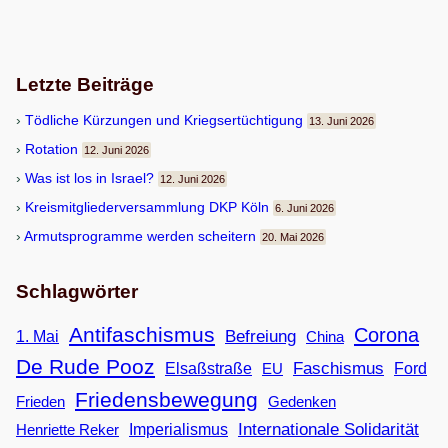
Letzte Beiträge
Töd­li­che Kür­zun­gen und Kriegsertüchtigung
13. Juni 2026
Rota­tion
12. Juni 2026
Was ist los in Israel?
12. Juni 2026
Kreis­mit­glie­der­ver­samm­lung DKP Köln
6. Juni 2026
Armuts­pro­gramme wer­den scheitern
20. Mai 2026
Schlagwörter
Antifaschismus
Corona
Befreiung
1. Mai
China
De Rude Pooz
Faschismus
Elsaßstraße
EU
Ford
Friedensbewegung
Frieden
Gedenken
Internationale Solidarität
Imperialismus
Henriette Reker