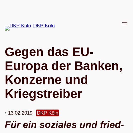
Zum
Inhalt
springen
DKP Köln
Gegen das EU-
Europa der Ban­ken,
Kon­zerne und
Kriegstreiber
13.02.2019
DKP Köln
Für ein sozia­les und fried­