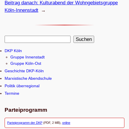
Beitrag danach:
Kul­tur­abend der Wohn­ge­biets­gruppe
Köln-Innenstadt
→
S
Suchen
u
DKP Köln
c
Gruppe Innenstadt
h
Gruppe Köln-Ost
e
Geschichte DKP-Köln
n
Marxistische Abendschule
Politik überregional
Termine
Parteiprogramm
Parteiprogramm der DKP
(PDF, 2 MB),
online