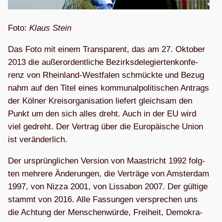
Foto:
Klaus Stein
Das Foto mit einem Trans­pa­rent, das am 27. Okto­ber
2013 die außer­or­dent­li­che Bezirks­de­le­gier­ten­kon­fe­
renz von Rhein­land-West­fa­len schmückte und Bezug
nahm auf den Titel eines kom­mu­nal­po­li­ti­schen Antrags
der Köl­ner Kreis­or­ga­ni­sa­tion lie­fert gleich­sam den
Punkt um den sich alles dreht. Auch in der EU wird
viel gedreht. Der Ver­trag über die Euro­päi­sche Union
ist veränderlich.
Der ursprüng­li­chen Ver­sion von Maas­tricht 1992 folg­
ten meh­rere Ände­run­gen, die Ver­träge von Ams­ter­dam
1997, von Nizza 2001, von Lis­sa­bon 2007. Der gül­tige
stammt von 2016. Alle Fas­sun­gen ver­spre­chen uns
die Ach­tung der Men­schen­würde, Frei­heit, Demo­kra­