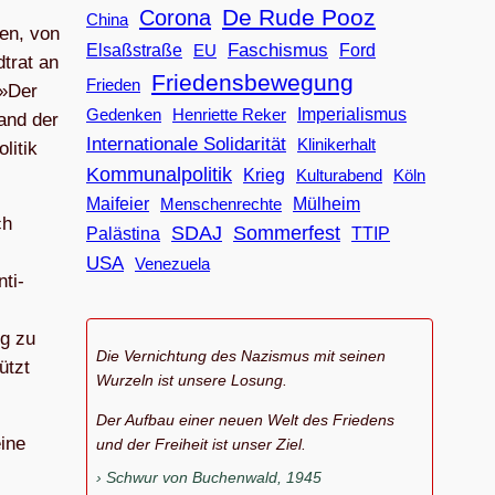
De Rude Pooz
Corona
China
gen, von
Faschismus
Elsaßstraße
EU
Ford
t­rat an
Friedensbewegung
Frieden
 »Der
Imperialismus
Gedenken
Henriette Reker
tand der
Internationale Solidarität
Klinikerhalt
i­tik
Kommunalpolitik
Krieg
Köln
Kulturabend
Maifeier
Menschenrechte
Mülheim
ch
SDAJ
Sommerfest
Palästina
TTIP
USA
Venezuela
­ti­
ig zu
Die Vernichtung des Nazismus mit seinen
ützt
Wurzeln ist unsere Losung.
Der Aufbau einer neuen Welt des Friedens
eine
und der Freiheit ist unser Ziel.
Schwur von Buchenwald, 1945