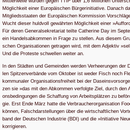
Mitt­ler­weile wur­den gegen TTIP über 1,6 Mil­lio­nen Unter­schr
Mög­lich­keit einer Euro­päi­schen Bür­ger­initia­tive. Danach 
Mit­glieds­staa­ten der Euro­päi­schen Kom­mis­sion Vor­schlä
Wucht die­ser huld­voll gewähr­ten Mög­lich­keit einer »Auf­for
Für deren Gene­ral­se­kre­ta­riat teilte Cathe­rine Day im Sep­
ein Han­dels­ab­kom­men in Frage zu stel­len. Aus die­sem Grund
schen Orga­ni­sa­tio­nen getra­gen wird, mit dem Adjek­tiv »selb
Und die Pro­teste schwel­len wei­ter an.
In den Städ­ten und Gemein­den wer­den Ver­hee­run­gen der D
len Spit­zen­ver­bände vom Okto­ber ist weder Fisch noch Fle
kom­mu­na­ler Orga­ni­sa­ti­ons­frei­heit bei der Daseins­vor­sor
zen sie »das mit den Abkom­men ver­folgte Ziel, durch den Ab
ons­be­din­gun­gen die Schaf­fung von Arbeits­plät­zen zu befö
gie. Erst Ende März hatte die Ver­brau­cher­or­ga­ni­sa­tion Foo
kön­nen, Falsch­dar­stel­lun­gen über die wirt­schaft­li­chen V
band der Deut­schen Indus­trie (BDI) und die »Initia­tive Neu
korrigieren.