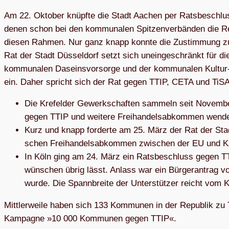
Am 22. Okto­ber knüpfte die Stadt Aachen per Rats­be­schlus
denen schon bei den kom­mu­na­len Spit­zen­ver­bän­den die Re
die­sen Rah­men. Nur ganz knapp konnte die Zustim­mung zum A
Rat der Stadt Düs­sel­dorf setzt sich unein­ge­schränkt für di
kom­mu­na­len Daseins­vor­sorge und der kom­mu­na­len Kultur‑,
ein. Daher spricht sich der Rat gegen TTIP, CETA und TiS
Die Kre­fel­der Gewerk­schaf­ten sam­meln seit Novem­ber
gegen TTIP und wei­tere Frei­han­dels­ab­kom­men wend
Kurz und knapp for­derte am 25. März der Rat der Stadt E
schen Frei­han­dels­ab­kom­men zwi­schen der EU un
In Köln ging am 24. März ein Rats­be­schluss gegen TT
wün­schen übrig lässt. Anlass war ein Bür­ger­an­trag v
wurde. Die Spann­breite der Unter­stüt­zer reicht vo
Mitt­ler­weile haben sich 133 Kom­mu­nen in der Repu­blik zu 
Kam­pa­gne »10 000 Kom­mu­nen gegen TTIP«.