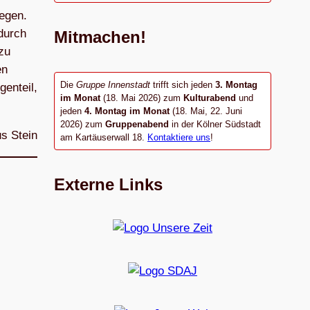
e­gen.
 durch
Mitmachen!
 zu
en
Die
Gruppe Innenstadt
trifft sich jeden
3. Montag
en­teil,
im Monat
(18. Mai 2026) zum
Kulturabend
und
jeden
4. Montag im Monat
(18. Mai, 22. Juni
2026) zum
Gruppenabend
in der Kölner Südstadt
s Stein
am Kartäuserwall 18.
Kontaktiere uns
!
Externe Links