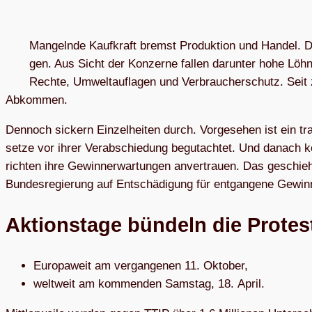
Man­geln­de Kauf­kraft bremst Pro­duk­ti­on und Han­del. D
gen. Aus Sicht der Kon­zer­ne fal­len dar­un­ter ho­he Löh­ne
Rech­te, Um­welt­auf­la­gen und Ver­brau­cher­schutz. Sei
Abkommen.
Den­noch si­ckern Ein­zel­hei­ten durch. Vor­ge­se­hen ist ein tra
set­ze vor ih­rer Ver­ab­schie­dung be­gut­ach­tet. Und da­nach k
rich­ten ih­re Ge­winn­erwar­tun­gen an­ver­trau­en. Das ge­schieh
Bun­des­re­gie­rung auf Ent­schä­di­gung für ent­gan­ge­ne Ge­wi
Akti­ons­tage bün­deln die Pro­te
Euro­pa­weit am ver­gan­ge­nen 11. Oktober,
welt­weit am kom­men­den Sams­tag, 18. April.