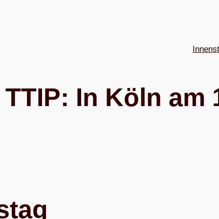
Innens
n TTIP: In Köln am 
nstag