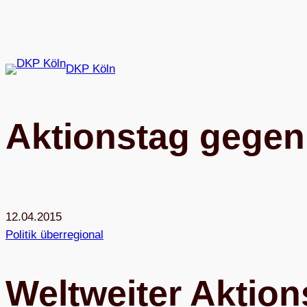
Zum
Inhalt
springen
DKP Köln
Akti­ons­tag gege
12.04.2015
Politik überregional
Welt­wei­ter Aktio