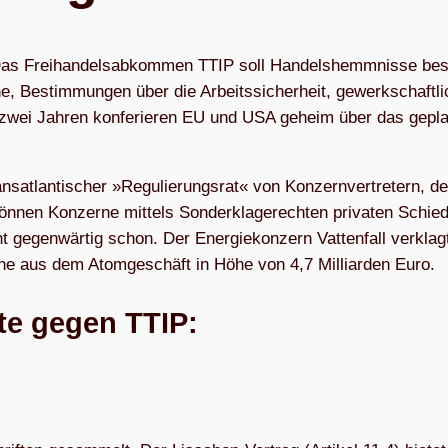
as Frei­han­dels­ab­kom­men TTIP soll Han­dels­hemm­nis­se be­se
, Be­stim­mun­gen über die Ar­beits­si­cher­heit, ge­werk­schaft­li
t zwei Jah­ren kon­fe­rie­ren EU und USA ge­heim über das ge­pla
ns­at­lan­ti­scher »Re­gu­lie­rungs­rat« von Kon­zern­ver­tre­tern, d
ön­nen Kon­zer­ne mit­tels Son­der­kla­ge­rech­ten pri­va­ten Schie
t ge­gen­wär­tig schon. Der En­er­gie­kon­zern Vat­ten­fall ver­klag
n­ne aus dem Atom­ge­schäft in Hö­he von 4,7 Mil­li­ar­den Euro.
ste gegen TTIP: