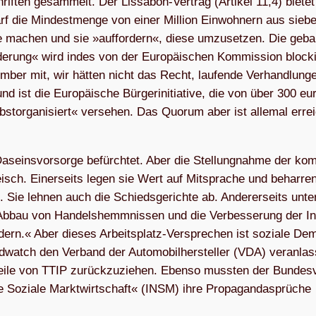
if­ten gesam­melt. Der Lis­sa­bon-Ver­trag (Arti­kel 11,4) bie­tet
darf die Min­dest­menge von einer Mil­lion Ein­woh­nern aus sie­
ge machen und sie »auf­for­dern«, diese umzu­set­zen. Die gebal
­de­rung« wird indes von der Euro­päi­schen Kom­mis­sion blo­cki
tem­ber mit, wir hät­ten nicht das Recht, lau­fende Ver­hand­lun­
 ist die Euro­päi­sche Bür­ger­initia­tive, die von über 300 eur
st­or­ga­ni­siert« ver­se­hen. Das Quo­rum aber ist alle­mal errei
aseins­vor­sorge befürch­tet. Aber die Stel­lung­nahme der kom
isch. Einer­seits legen sie Wert auf Mit­spra­che und behar­re
ge. Sie leh­nen auch die Schieds­ge­richte ab. Ande­rer­seits unter
bau von Han­dels­hemm­nis­sen und die Ver­bes­se­rung der Inve
r­dern.« Aber die­ses Arbeits­platz-Ver­spre­chen ist soziale De
d­watch den Ver­band der Auto­mo­bil­her­stel­ler (VDA) ver­an­las
or­teile von TTIP zurück­zu­zie­hen. Ebenso muss­ten der Bun­des­
e Soziale Markt­wirt­schaft« (INSM) ihre Pro­pa­gan­da­sprü­che