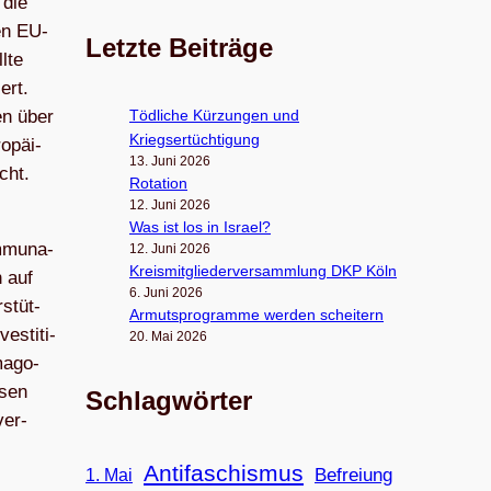
 die
ben EU-
Letzte Beiträge
lte
ert.
Töd­li­che Kür­zun­gen und
gen über
Kriegsertüchtigung
o­päi­
13. Juni 2026
cht.
Rota­tion
12. Juni 2026
Was ist los in Israel?
­mu­na­
12. Juni 2026
Kreis­mit­glie­der­ver­samm­lung DKP Köln
n auf
6. Juni 2026
­stüt­
Armuts­pro­gramme wer­den scheitern
s­ti­ti­
20. Mai 2026
m­ago­
­sen
Schlagwörter
ver­
Antifaschismus
Befreiung
1. Mai