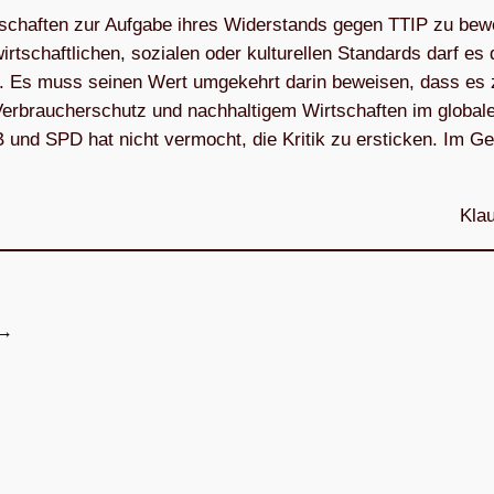
chaf­ten zur Auf­gabe ihres Wider­stands gegen TTIP zu bew
chaft­li­chen, sozia­len oder kul­tu­rel­len Stan­dards darf es
­men. Es muss sei­nen Wert umge­kehrt darin bewei­sen, dass es
r­brau­cher­schutz und nach­hal­ti­gem Wirt­schaf­ten im glo­ba­l
nd SPD hat nicht ver­mocht, die Kri­tik zu ersti­cken. Im Geg
Klau
→