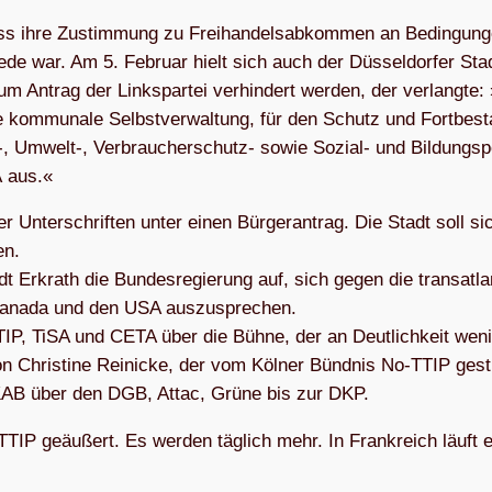
s ihre Zustim­mung zu Frei­han­dels­ab­kom­men an Bedin­gun­
de war. Am 5. Februar hielt sich auch der Düs­sel­dor­fer Stad
ntrag der Links­par­tei ver­hin­dert wer­den, der ver­langte:
e kom­mu­nale Selbst­ver­wal­tung, für den Schutz und Fort­be­s
 Umwelt‑, Ver­brau­cher­schutz- sowie Sozial- und Bil­dungs­po­l
A aus.«
 Unter­schrif­ten unter einen Bür­ger­an­trag. Die Stadt soll si
en.
rkrath die Bun­des­re­gie­rung auf, sich gegen die trans­at­lan
d Kanada und den USA auszusprechen.
IP, TiSA und CETA über die Bühne, der an Deut­lich­keit wen
on Chris­tine Rei­ni­cke, der vom Köl­ner Bünd­nis No-TTIP gest
m KAB über den DGB, Attac, Grüne bis zur DKP.
TTIP geäu­ßert. Es wer­den täg­lich mehr. In Frank­reich läuft 