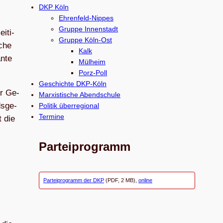
c
DKP Köln
h
Ehrenfeld-Nippes
e
Gruppe Innenstadt
i­ti­
Gruppe Köln-Ost
n
­che
Kalk
n­te
Mülheim
Porz-Poll
Geschichte DKP-Köln
er Ge­
Marxistische Abendschule
ds­ge­
Politik überregional
Termine
t die
Parteiprogramm
Parteiprogramm der DKP
(PDF, 2 MB),
online