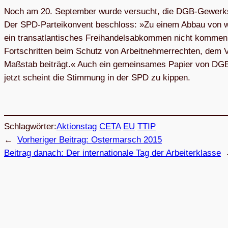
Noch am 20. Sep­tem­ber wurde ver­sucht, die DGB-Gewerk­s
Der SPD-Par­tei­kon­vent beschloss: »Zu einem Abbau von wirt­s
ein trans­at­lan­ti­sches Frei­han­dels­ab­kom­men nicht kom
Fort­schrit­ten beim Schutz von Arbeit­neh­mer­rech­ten, dem Ve
Maß­stab bei­trägt.« Auch ein gemein­sa­mes Papier von DGB u
jetzt scheint die Stim­mung in der SPD zu kippen.
Schlagwörter:
Aktionstag
CETA
EU
TTIP
←
Vorheriger Beitrag:
Oster­marsch 2015
Beitrag danach:
Der inter­na­tio­nale Tag der Arbeiterklasse