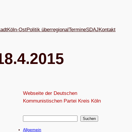
tadt
Köln-Ost
Politik überregional
Termine
SDAJ
Kon­takt
18.4.2015
Webseite der Deutschen
Kommunistischen Partei Kreis Köln
S
Suchen
u
Allgemein