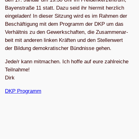
Bay­en­straße 11 statt. Dazu seid ihr hier­mit herz­lich
ein­ge­la­den! In die­ser Sit­zung wird es im Rah­men der
Beschäf­ti­gung mit dem Pro­gramm der DKP um das
Ver­hält­nis zu den Gewerk­schaf­ten, die Zusam­men­ar­
beit mit ande­ren lin­ken Kräf­ten und den Stel­len­wert
der Bil­dung demo­kra­ti­scher Bünd­nisse gehen.
Jede/r kann mit­ma­chen. Ich hoffe auf eure zahl­rei­che
Teil­nahme!
Dirk
DKP Pro­gramm