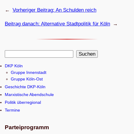
←
Vorheriger Beitrag:
An Schul­den reich
Beitrag danach:
Alter­na­tive Stadt­po­li­tik für Köln
→
S
Suchen
u
DKP Köln
c
Gruppe Innenstadt
h
Gruppe Köln-Ost
e
Geschichte DKP-Köln
n
Marxistische Abendschule
Politik überregional
Termine
Parteiprogramm