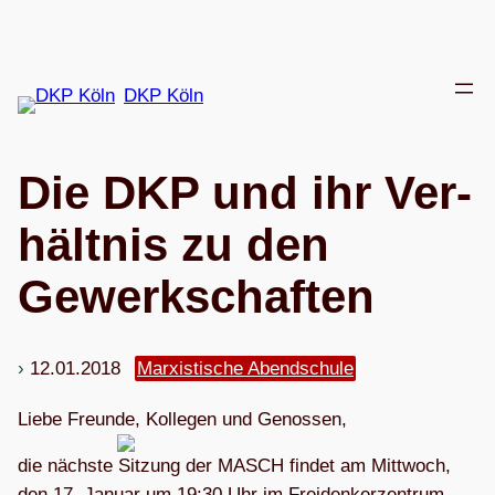
Zum
Inhalt
springen
DKP Köln
Die DKP und ihr Ver­
hält­nis zu den
Gewerkschaften
12.01.2018
Marxistische Abendschule
Liebe Freunde, Kol­le­gen und Genossen,
die nächste Sit­zung der MASCH fin­det am Mitt­woch,
den 17. Januar um 19:30 Uhr im Frei­den­ker­zen­trum,