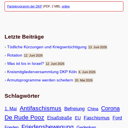
Parteiprogramm der DKP
(PDF, 2 MB),
online
Letzte Beiträge
Töd­li­che Kür­zun­gen und Kriegsertüchtigung
13. Juni 2026
Rota­tion
12. Juni 2026
Was ist los in Israel?
12. Juni 2026
Kreis­mit­glie­der­ver­samm­lung DKP Köln
6. Juni 2026
Armuts­pro­gramme wer­den scheitern
20. Mai 2026
Schlagwörter
Antifaschismus
Corona
Befreiung
1. Mai
China
De Rude Pooz
Faschismus
Elsaßstraße
EU
Ford
Friedensbewegung
Frieden
Gedenken