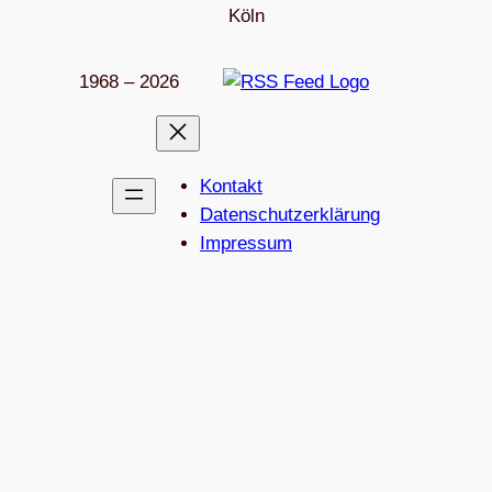
Köln
1968 – 2026
Kon­takt
Daten­schutz­er­klä­rung
Impres­sum