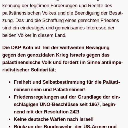
ken­nung der legi­ti­men For­de­run­gen und Rechte des
paläs­ti­nen­si­schen Vol­kes und die Been­di­gung der Besat­
zung. Das und die Schaf­fung eines gerech­ten Frie­dens
sind ein ein­deu­ti­ges und gemein­sa­mes Inter­esse der
bei­den Völ­ker in die­sem Land.
Die DKP Köln ist Teil der welt­wei­ten Bewe­gung
gegen den geno­zi­da­len Krieg Isra­els gegen das
paläs­ti­nen­si­sche Volk und for­dert im Sinne anti­im­pe­
ria­lis­ti­scher Solidarität:
Frei­heit und Selbst­be­stim­mung für die Paläs­ti­
nen­se­rin­nen und Palästinenser!
Frie­dens­re­ge­lun­gen auf der Grund­lage der ein­
schlä­gi­gen UNO-Beschlüsse seit 1967, begin­
nend mit der Reso­lu­tion 242!
Keine deut­sche Waf­fen nach Israel!
Rück­zug der Bun­des­wehr, der US-Armee und