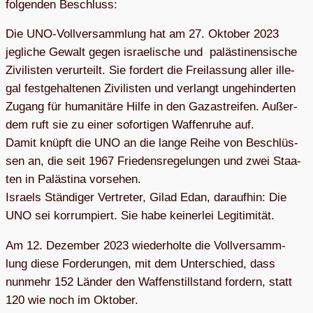
fol­gen­den Beschluss:
Die UNO-Voll­ver­samm­lung hat am 27. Okto­ber 2023
jeg­li­che Gewalt gegen israe­li­sche und paläs­ti­nen­si­sche
Zivi­lis­ten ver­ur­teilt. Sie for­dert die Frei­las­sung aller ille­
gal fest­ge­hal­te­nen Zivi­lis­ten und ver­langt unge­hin­der­ten
Zugang für huma­ni­täre Hilfe in den Gaza­strei­fen. Außer­
dem ruft sie zu einer sofor­ti­gen Waf­fen­ruhe auf.
Damit knüpft die UNO an die lange Reihe von Beschlüs­
sen an, die seit 1967 Frie­dens­re­ge­lun­gen und zwei Staa­
ten in Paläs­tina vor­se­hen.
Isra­els Stän­di­ger Ver­tre­ter, Gilad Edan, dar­auf­hin: Die
UNO sei kor­rum­piert. Sie habe kei­ner­lei Legitimität.
Am 12. Dezem­ber 2023 wie­der­holte die Voll­ver­samm­
lung diese For­de­run­gen, mit dem Unter­schied, dass
nun­mehr 152 Län­der den Waf­fen­still­stand for­dern, statt
120 wie noch im Oktober.