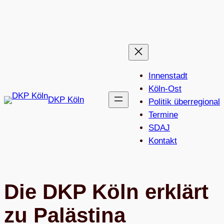
Zum
Inhalt
springen
Innenstadt
Köln-Ost
DKP Köln
Politik überregional
Termine
SDAJ
Kon­takt
Die DKP Köln erklärt
zu Palästina