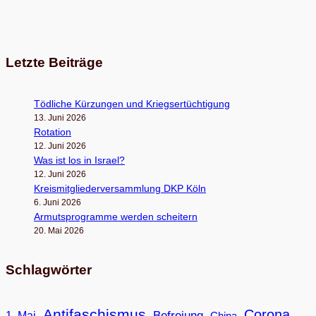
Letzte Beiträge
Töd­li­che Kür­zun­gen und Kriegsertüchtigung
13. Juni 2026
Rota­tion
12. Juni 2026
Was ist los in Israel?
12. Juni 2026
Kreis­mit­glie­der­ver­samm­lung DKP Köln
6. Juni 2026
Armuts­pro­gramme wer­den scheitern
20. Mai 2026
Schlagwörter
Antifaschismus
Corona
Befreiung
1. Mai
China