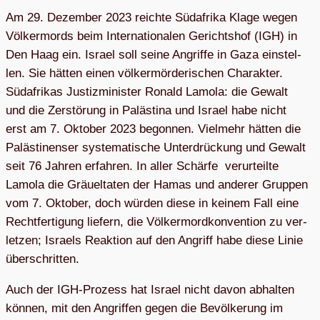
Am 29. Dezem­ber 2023 reichte Süd­afrika Klage wegen
Völ­ker­mords beim Inter­na­tio­na­len Gerichts­hof (IGH) in
Den Haag ein. Israel soll seine Angriffe in Gaza ein­stel­
len. Sie hät­ten einen völ­ker­mör­de­ri­schen Cha­rak­ter.
Süd­afri­kas Jus­tiz­mi­nis­ter Ronald Lamola: die Gewalt
und die Zer­stö­rung in Paläs­tina und Israel habe nicht
erst am 7. Okto­ber 2023 begon­nen. Viel­mehr hät­ten die
Paläs­ti­nen­ser sys­te­ma­ti­sche Unter­drü­ckung und Gewalt
seit 76 Jah­ren erfah­ren. In aller Schärfe ver­ur­teilte
Lamola die Gräu­el­ta­ten der Hamas und ande­rer Grup­pen
vom 7. Okto­ber, doch wür­den diese in kei­nem Fall eine
Recht­fer­ti­gung lie­fern, die Völ­ker­mord­kon­ven­tion zu ver­
let­zen; Isra­els Reak­tion auf den Angriff habe diese Linie
überschritten.
Auch der IGH-Pro­zess hat Israel nicht davon abhal­ten
kön­nen, mit den Angrif­fen gegen die Bevöl­ke­rung im