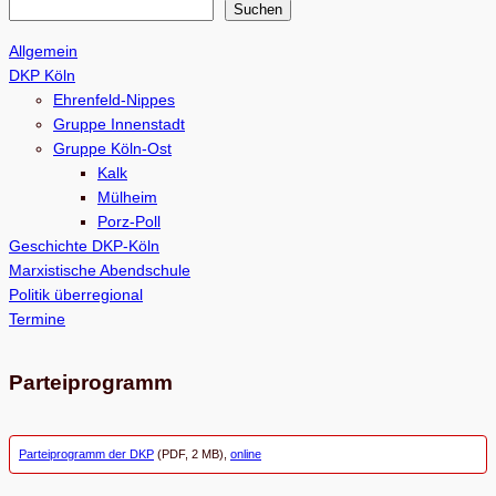
S
Suchen
u
Allgemein
c
DKP Köln
h
Ehrenfeld-Nippes
e
Gruppe Innenstadt
Gruppe Köln-Ost
n
Kalk
Mülheim
Porz-Poll
Geschichte DKP-Köln
Marxistische Abendschule
Politik überregional
Termine
Parteiprogramm
Parteiprogramm der DKP
(PDF, 2 MB),
online