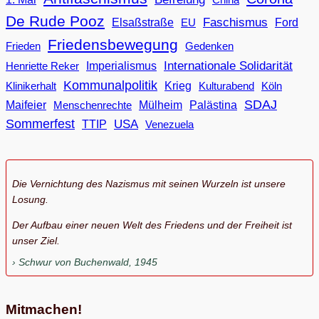
De Rude Pooz
Faschismus
Elsaßstraße
EU
Ford
Friedensbewegung
Frieden
Gedenken
Internationale Solidarität
Imperialismus
Henriette Reker
Kommunalpolitik
Klinikerhalt
Krieg
Köln
Kulturabend
SDAJ
Maifeier
Menschenrechte
Mülheim
Palästina
Sommerfest
USA
TTIP
Venezuela
Die Vernichtung des Nazismus mit seinen Wurzeln ist unsere
Losung.
Der Aufbau einer neuen Welt des Friedens und der Freiheit ist
unser Ziel.
Schwur von Buchenwald, 1945
Mitmachen!