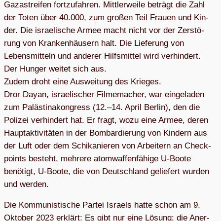
Gaza­strei­fen fort­zu­fah­ren. Mitt­ler­weile beträgt die Zahl
der Toten über 40.000, zum gro­ßen Teil Frauen und Kin­
der. Die israe­li­sche Armee macht nicht vor der Zer­stö­
rung von Kran­ken­häu­sern halt. Die Lie­fe­rung von
Lebens­mit­teln und ande­rer Hilfs­mit­tel wird ver­hin­dert.
Der Hun­ger wei­tet sich aus.
Zudem droht eine Aus­wei­tung des Krie­ges.
Dror Dayan, israe­li­scher Fil­me­ma­cher, war ein­ge­la­den
zum Paläs­ti­na­kon­gress (12.–14. April Ber­lin), den die
Poli­zei ver­hin­dert hat. Er fragt, wozu eine Armee, deren
Haupt­ak­ti­vi­tä­ten in der Bom­bar­die­rung von Kin­dern aus
der Luft oder dem Schi­ka­nie­ren von Arbei­tern an Check­
points besteht, meh­rere atom­waf­fen­fä­hige U‑Boote
benö­tigt, U‑Boote, die von Deutsch­land gelie­fert wur­den
und werden.
Die Kom­mu­nis­ti­sche Par­tei Isra­els hatte schon am 9.
Okto­ber 2023 erklärt: Es gibt nur eine Lösung: die Aner­