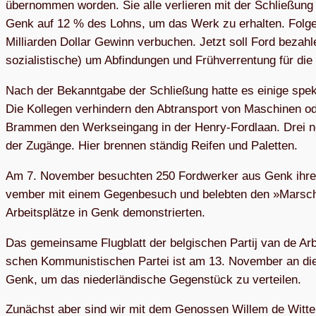
über­nom­men wor­den. Sie alle verlie­ren mit der Schlie­ßung 
Genk auf 12 % des Lohns, um das Werk zu erhal­ten. Folge:
Milliar­den Dol­lar Gewinn verbu­chen. Jetzt soll Ford bezah­le
sozia­lis­ti­sche) um Abfin­dun­gen und Früh­ver­ren­tung für d
Nach der Bekannt­gabe der Schlie­ßung hatte es einige spekta
Die Kolle­gen verhin­dern den Ab­trans­port von Maschi­nen oder
Bram­men den Werks­ein­gang in der Henry-Ford­laan. Drei neue
der Zugänge. Hier bren­nen stän­dig Rei­fen und Paletten.
Am 7. Novem­ber besuch­ten 250 Ford­werker aus Genk ihre Ko
vem­ber mit einem Gegen­besuch und beleb­ten den »Marsch 
Arbeits­plätze in Genk demonstrierten.
Das gemein­same Flug­blatt der bel­gi­schen Par­tij van de Ar
schen Kom­mu­nis­ti­schen Par­tei ist am 13. No­vem­ber an di
Genk, um das nieder­län­di­sche Gegen­stück zu verteilen.
Zunächst aber sind wir mit dem Genos­sen Wil­lem de Witte