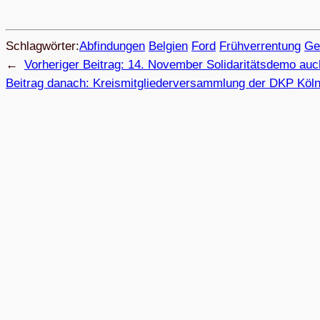
Schlagwörter:
Abfin­dun­gen
Belgien
Ford
Früh­ver­ren­tung
Ge
←
Vorheriger Beitrag:
14. Novem­ber Soli­da­ri­täts­demo auc
Beitrag danach:
Kreis­mit­glie­der­ver­samm­lung der DKP Köl