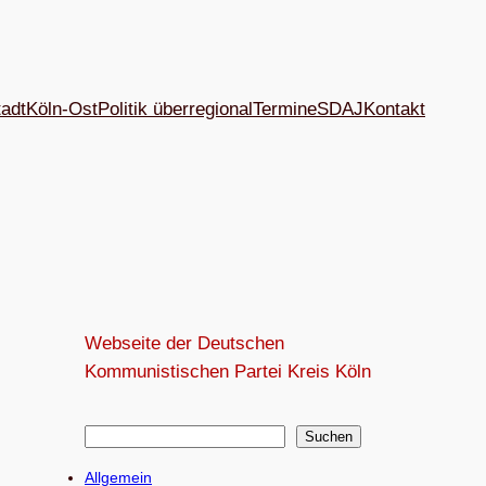
tadt
Köln-Ost
Politik überregional
Termine
SDAJ
Kon­takt
Webseite der Deutschen
Kommunistischen Partei Kreis Köln
S
Suchen
u
Allgemein