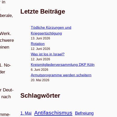
 in
t
Letzte Beiträge
be­rale,
Töd­li­che Kür­zun­gen und
Kriegsertüchtigung
 Werk.
13. Juni 2026
­schwere
Rota­tion
einen
12. Juni 2026
Was ist los in Israel?
12. Juni 2026
Kreis­mit­glie­der­ver­samm­lung DKP Köln
1. No­
6. Juni 2026
der
Armuts­pro­gramme wer­den scheitern
20. Mai 2026
er Deut­
Schlagwörter
r nach
Antifaschismus
Befreiung
1. Mai
Nimme­