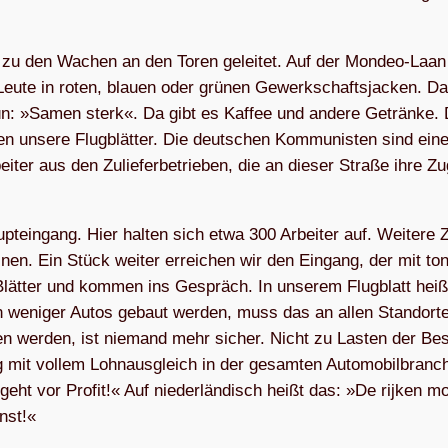
«, zu den Wachen an den Toren gelei­tet. Auf der Mon­deo-Laan
 Leute in roten, blauen oder grü­nen Gewerk­schafts­jacken. D
rün: »Samen sterk«. Da gibt es Kaf­fee und andere Getränke. 
­len unsere Flug­blätter. Die deut­schen Kom­munis­ten sind ein
­ter aus den Zulie­fer­betrie­ben, die an die­ser Straße ihre 
­ein­gang. Hier hal­ten sich etwa 300 Arbei­ter auf. Wei­tere 
nen. Ein Stück wei­ter errei­chen wir den Ein­gang, der mit ton
Blät­ter und kom­men ins Gespräch. In unse­rem Flug­blatt heiß
Wenn weni­ger Autos gebaut wer­den, muss das an allen Stand­ort
n wer­den, ist nie­mand mehr sicher. Nicht zu Las­ten der Be
ng mit vol­lem Lohn­aus­gleich in der gesam­ten Auto­mo­bil­branc
eht vor Pro­fit!« Auf nieder­län­disch heißt das: »De rijken mo
nst!«