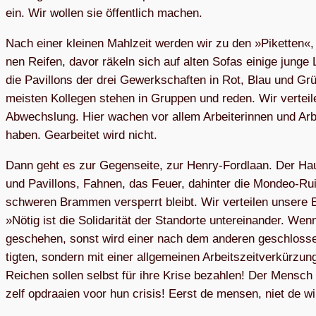
ein. Wir wol­len sie öffent­lich machen.
Nach einer klei­nen Mahl­zeit wer­den wir zu den »Piket­ten
nen Rei­fen, davor räkeln sich auf alten Sofas einige junge
die Pavil­lons der drei Gewerk­schaf­ten in Rot, Blau und G
meis­ten Kol­le­gen ste­hen in Grup­pen und reden. Wir vertei
Abwechs­lung. Hier wachen vor allem Arbei­te­rinnen und Arbei
haben. Gear­bei­tet wird nicht.
Dann geht es zur Gegen­seite, zur Henry-Ford­laan. Der Haupt
und Pavil­lons, Fah­nen, das Feuer, dahin­ter die Mon­deo-Rui­
schwe­ren Bram­men ver­sperrt bleibt. Wir vertei­len unsere 
»Nötig ist die Solida­rität der Stand­orte unter­ein­an­der. 
gesche­hen, sonst wird einer nach dem ande­ren geschlos­se
tig­ten, son­dern mit einer allge­meinen Arbeits­zeit­ver­kür­zu
Rei­chen sol­len selbst für ihre Krise bezah­len! Der Mensch g
zelf opdraaien voor hun cri­sis! Eerst de men­sen, niet de wi