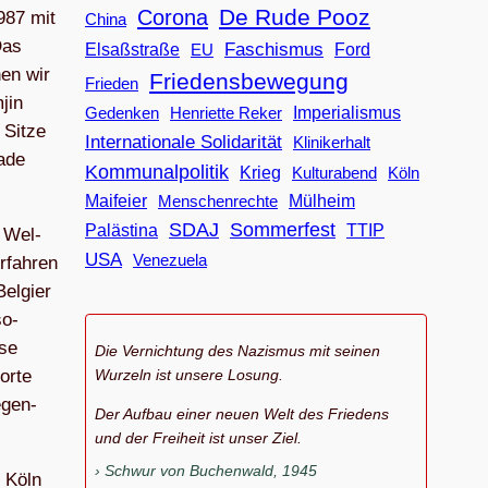
De Rude Pooz
Corona
1987 mit
China
Das
Faschismus
Elsaßstraße
EU
Ford
nen wir
Friedensbewegung
Frieden
jin
Imperialismus
Gedenken
Henriette Reker
 Sitze
Internationale Solidarität
Klinikerhalt
rade
Kommunalpolitik
Krieg
Köln
Kulturabend
Maifeier
Menschenrechte
Mülheim
SDAJ
Sommerfest
Palästina
TTIP
. Wel­
USA
Venezuela
rfah­ren
el­gier
so­
ese
Die Vernichtung des Nazismus mit seinen
Wurzeln ist unsere Losung.
korte
egen­
Der Aufbau einer neuen Welt des Friedens
und der Freiheit ist unser Ziel.
Schwur von Buchenwald, 1945
n Köln