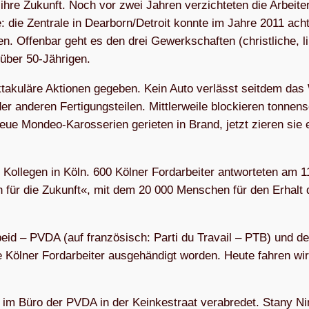
ihre Zukunft. Noch vor zwei Jah­ren verzich­teten die Arbei­ter
 die Zen­trale in Dearborn/Detroit konnte im Jahre 2011 ach
n. Offen­bar geht es den drei Gewerk­schaften (christ­li­che, li
ie über 50-Jährigen.
­ku­läre Aktio­nen gege­ben. Kein Auto ver­lässt seit­dem das
 ande­ren Ferti­gungs­teilen. Mittler­weile blo­ckie­ren ton­nen
 Mon­deo-Karos­­se­rien gerie­ten in Brand, jetzt zie­ren sie 
lle­gen in Köln. 600 Köl­ner Ford­arbei­ter antwor­teten am 1
für die Zukunft«, mit dem 20 000 Men­schen für den Erhalt 
beid – PVDA (auf fran­zö­sisch: Parti du Tra­vail – PTB) und d
e Köl­ner Ford­arbeiter ausge­händigt wor­den. Heute fah­ren wi
 im Büro der PVDA in der Keinke­straat verab­redet. Stany 