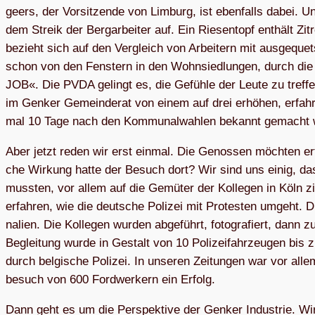
geers, der Vorsit­zende von Lim­burg, ist eben­falls dabei. 
dem Streik der Berg­arbei­ter auf. Ein Riesen­topf ent­hält Zi
bezieht sich auf den Ver­gleich von Arbei­tern mit ausge­quetsc
schon von den Fens­tern in den Wohn­sied­lun­gen, durch die
JOB«. Die PVDA gelingt es, die Gefühle der Leute zu tref­fe
im Gen­ker Gemein­de­rat von einem auf drei erhö­hen, erfah­r
mal 10 Tage nach den Kom­mu­nal­wahlen bekannt gemacht 
Aber jetzt reden wir erst ein­mal. Die Genos­sen möch­ten er
che Wir­kung hatte der Besuch dort? Wir sind uns einig, dass 
muss­ten, vor allem auf die Gemü­ter der Kolle­gen in Köln ziel
erfah­ren, wie die deut­sche Poli­zei mit Protes­ten umgeht. Dr
nalien. Die Kolle­gen wur­den abge­führt, foto­gra­fiert, dann 
Beglei­tung wurde in Gestalt von 10 Poli­zei­fahr­zeu­gen bis 
durch belgi­sche Poli­zei. In unse­ren Zeitun­gen war vor al
besuch von 600 Ford­wer­kern ein Erfolg.
Dann geht es um die Perspek­tive der Gen­ker Indus­trie. Wir