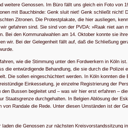
Und wei­tere Genos­sen. Im Büro fällt uns gleich ein Foto von 
tro­nen mit Bauch­binde: Genk sluit niet! Genk schließt nicht! 
h­ten Zitro­nen. Die Protest­plakate, die hier aus­lie­gen, ken­
 wir gefah­ren sind. Sie sind von der PVDA: »Raak niet aan m
n. Bei den Kom­mu­nal­wahlen am 14. Ok­to­ber konnte sie ihre
en wir. Bei der Gele­gen­heit fällt auf, daß die Schlie­ßung ge
wurde.
fah­ren, wie die Stim­mung unter den Ford­wer­kern in Köln ist
die ent­wür­di­gen­de Behand­lung, die sie durch die Poli­zei e
t. Die sol­len einge­schüch­tert wer­den. In Köln konn­ten die B
ei­stün­dige Einkes­se­lung, je ein­zelne Regis­trie­rung der Per
zu den Bus­sen beglei­tet und – was wir hier erst erfah­ren – di
zur Staats­grenze durch­gehal­ten. In Bel­gien Ablö­sung der Es
lem von Ran­dale die Rede. Unter die­sen Umstän­den ist der G
 laden die Genos­sen zur nächs­ten Kreis­vor­stands­sitzung i