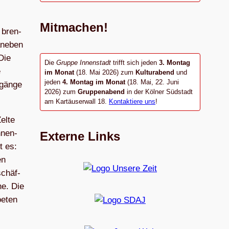
Mitmachen!
 bren­
ane­ben
Die
Die
Gruppe Innenstadt
trifft sich jeden
3. Montag
e
im Monat
(18. Mai 2026) zum
Kulturabend
und
jeden
4. Montag im Monat
(18. Mai, 22. Juni
Zugänge
2026) zum
Gruppenabend
in der Kölner Südstadt
am Kartäuserwall 18.
Kontaktiere uns
!
Zelte
­nen­
Externe Links
t es:
en
schäf­
he. Die
e­ten