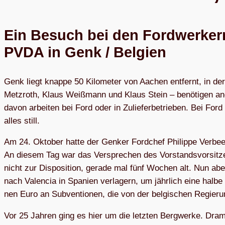
Ein Besuch bei den Ford­wer­ker
PVDA in Genk / Belgien
Genk liegt knappe 50 Kilo­me­ter von Aachen ent­fernt, in der
Metz­roth, Klaus Weiß­mann und Klaus Stein – benöti­gen and
davon arbei­ten bei Ford oder in Zu­lie­fer­be­trie­ben. Bei Ford 
alles still.
Am 24. Okto­ber hatte der Gen­ker Ford­chef Phil­ippe Ver­b
An die­sem Tag war das Ver­spre­chen des Vorstands­vorsit­
nicht zur Dispo­sition, gerade mal fünf Wochen alt. Nun ab
nach Valen­cia in Spa­nien ver­la­gern, um jähr­lich eine halb
nen Euro an Subven­tio­nen, die von der belgi­schen Regie­r
Vor 25 Jah­ren ging es hier um die letz­ten Berg­werke. Dram