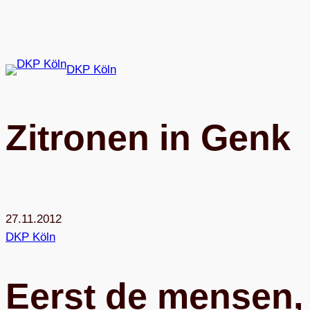
Zum
Inhalt
springen
DKP Köln
Zitro­nen in Genk
27.11.2012
DKP Köln
Eerst de men­sen, 