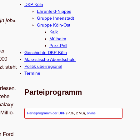
c
DKP Köln
h
Ehrenfeld-Nippes
e
Gruppe Innenstadt
Gruppe Köln-Ost
n
Kalk
Mülheim
Porz-Poll
ker
Geschichte DKP-Köln
 000
Marxistische Abendschule
Politik überregional
tzt steht
Termine
le­sen.
Parteiprogramm
stehe
Galaxy
il­lio­
Parteiprogramm der DKP
(PDF, 2 MB),
online
n Ford