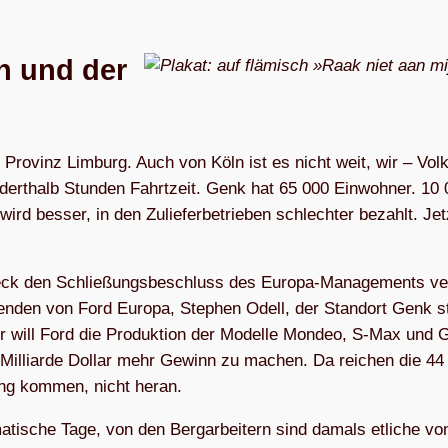
n und der
 Pro­vinz Lim­burg. Auch von Köln ist es nicht weit, wir – Vol­
ert­halb Stun­den Fahrt­zeit. Genk hat 65 000 Ein­woh­ner. 10
wird bes­ser, in den Zu­lie­fer­be­trie­ben schlech­ter bezahlt. Je
e­eck den Schließungs­beschluss des Europa-Mana­ge­­ments ver­
zen­den von Ford Europa, Ste­phen Odell, der Stand­ort Genk 
er will Ford die Produk­tion der Modelle Mon­deo, S‑Max und 
e Mil­liarde Dol­lar mehr Gewinn zu machen. Da rei­chen die 44 M
ung kom­men, nicht heran.
a­tische Tage, von den Berg­arbei­tern sind damals etli­che vo