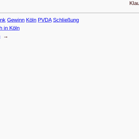
Klau
nk
Gewinn
Köln
PVDA
Schließung
h in Köln
n
→