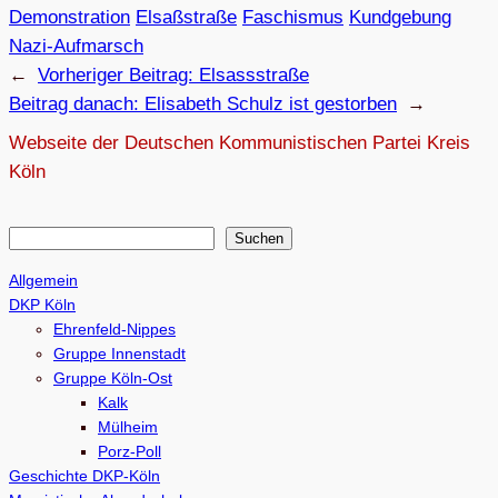
Demonstration
Elsaßstraße
Faschismus
Kundgebung
Nazi-Aufmarsch
←
Vorheriger Beitrag:
Elsass­straße
Beitrag danach:
Eli­sa­beth Schulz ist gestorben
→
Webseite der Deutschen Kommunistischen Partei Kreis
Köln
S
Suchen
u
Allgemein
c
DKP Köln
h
Ehrenfeld-Nippes
e
Gruppe Innenstadt
Gruppe Köln-Ost
n
Kalk
Mülheim
Porz-Poll
Geschichte DKP-Köln