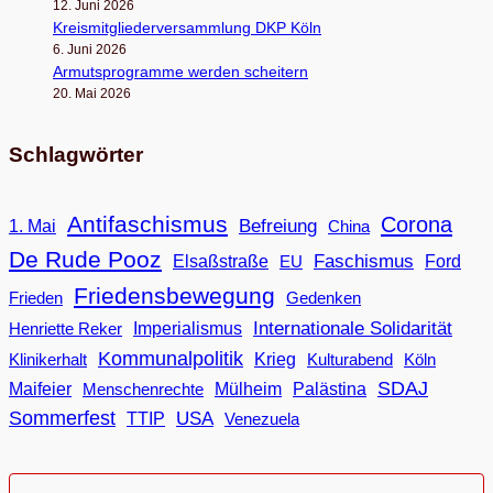
12. Juni 2026
Kreis­mit­glie­der­ver­samm­lung DKP Köln
6. Juni 2026
Armuts­pro­gramme wer­den scheitern
20. Mai 2026
Schlagwörter
Antifaschismus
Corona
Befreiung
1. Mai
China
De Rude Pooz
Faschismus
Elsaßstraße
EU
Ford
Friedensbewegung
Frieden
Gedenken
Internationale Solidarität
Imperialismus
Henriette Reker
Kommunalpolitik
Klinikerhalt
Krieg
Köln
Kulturabend
SDAJ
Maifeier
Menschenrechte
Mülheim
Palästina
Sommerfest
USA
TTIP
Venezuela