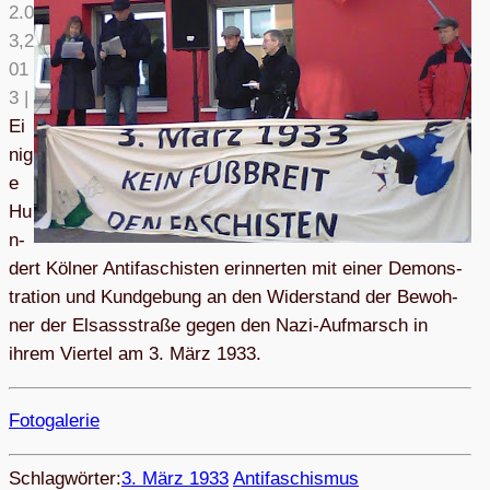
2.0
3,2
01
3 |
Ei
nig
e
Hu
n­
dert Köl­ner Anti­fa­schis­ten erin­ner­ten mit einer Demons­
tra­tion und Kund­ge­bung an den Wider­stand der Bewoh­
ner der Elsass­straße gegen den Nazi-Auf­­­marsch in
ihrem Vier­tel am 3. März 1933.
Foto­ga­le­rie
Schlagwörter:
3. März 1933
Antifaschismus