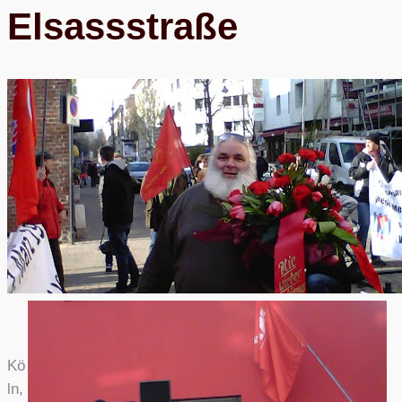
Elsassstraße
Kö
ln,