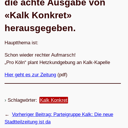
die achte Aus­gabe von
«Kalk Kon­kret»
herausgegeben.
Haupt­thema ist:
Schon wie­der rech­ter Auf­marsch!
„Pro Köln“ plant Hetz­kund­ge­bung an Kalk-Kapelle
Hier geht es zur Zei­tung
(pdf)
Schlagwörter:
Kalk Konkret
←
Vorheriger Beitrag:
Par­tei­gruppe Kalk: Die neue
Stadt­teil­zei­tung ist da