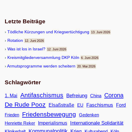
Letzte Beiträge
Töd­li­che Kür­zun­gen und Kriegsertüchtigung
13. Juni 2026
Rota­tion
12. Juni 2026
Was ist los in Israel?
12. Juni 2026
Kreis­mit­glie­der­ver­samm­lung DKP Köln
6. Juni 2026
Armuts­pro­gramme wer­den scheitern
20. Mai 2026
Schlagwörter
Antifaschismus
Corona
Befreiung
1. Mai
China
De Rude Pooz
Faschismus
Elsaßstraße
EU
Ford
Friedensbewegung
Frieden
Gedenken
Internationale Solidarität
Imperialismus
Henriette Reker
Kommunalpolitik
Klinikerhalt
Krieg
Köln
Kulturabend