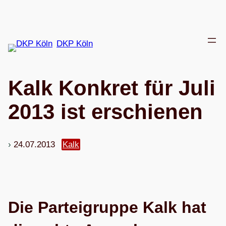
Zum
Inhalt
springen
DKP Köln
Kalk Kon­kret für Juli
2013 ist erschienen
24.07.2013
Kalk
Die Par­tei­gruppe Kalk hat