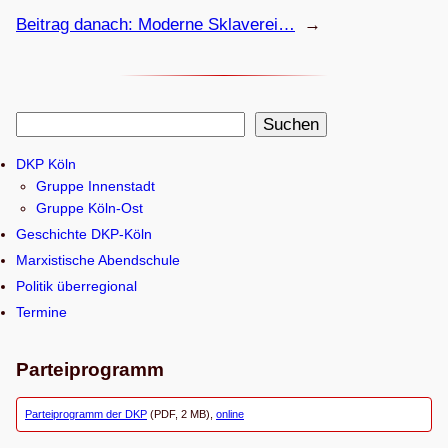
Beitrag danach:
Moderne Skla­ve­rei…
→
S
Suchen
u
DKP Köln
c
Gruppe Innenstadt
h
Gruppe Köln-Ost
e
Geschichte DKP-Köln
n
Marxistische Abendschule
Politik überregional
Termine
Parteiprogramm
Parteiprogramm der DKP
(PDF, 2 MB),
online