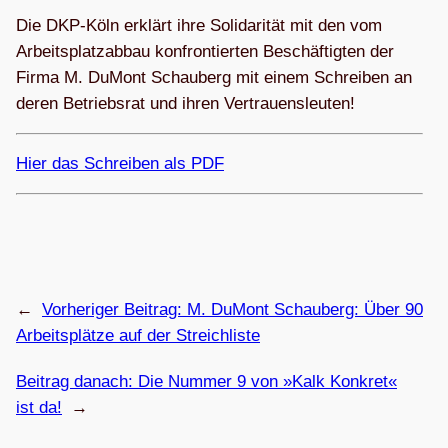
Die DKP-Köln erklärt ihre Soli­da­ri­tät mit den vom
Arbeits­platz­ab­bau kon­fron­tier­ten Beschäf­tig­ten der
Firma M. DuMont Schau­berg mit einem Schrei­ben an
deren Betriebs­rat und ihren Vertrauensleuten!
Hier das Schrei­ben als PDF
←
Vorheriger Beitrag:
M. DuMont Schau­berg: Über 90
Arbeits­plätze auf der Streichliste
Beitrag danach:
Die Num­mer 9 von »Kalk Kon­kret«
ist da!
→