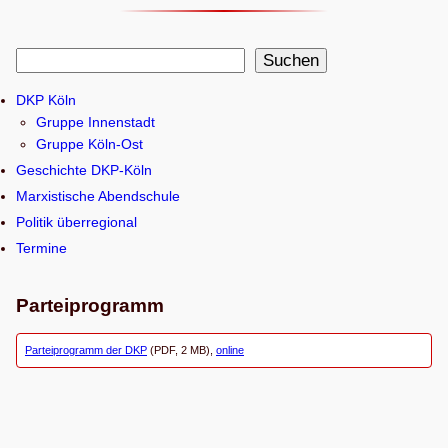
S
Suchen
u
DKP Köln
c
Gruppe Innenstadt
h
Gruppe Köln-Ost
e
Geschichte DKP-Köln
n
Marxistische Abendschule
Politik überregional
Termine
Parteiprogramm
Parteiprogramm der DKP
(PDF, 2 MB),
online