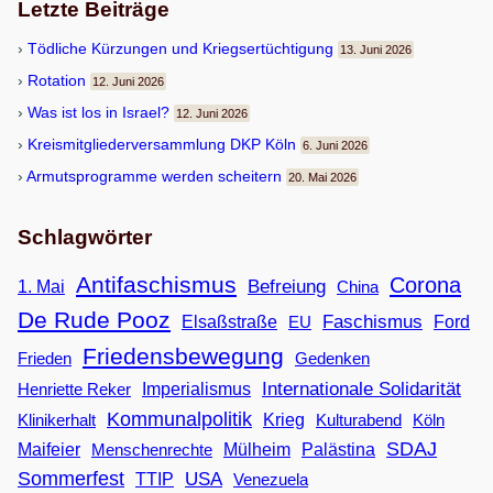
Letzte Beiträge
Töd­li­che Kür­zun­gen und Kriegsertüchtigung
13. Juni 2026
Rota­tion
12. Juni 2026
Was ist los in Israel?
12. Juni 2026
Kreis­mit­glie­der­ver­samm­lung DKP Köln
6. Juni 2026
Armuts­pro­gramme wer­den scheitern
20. Mai 2026
Schlagwörter
Antifaschismus
Corona
Befreiung
1. Mai
China
De Rude Pooz
Faschismus
Elsaßstraße
EU
Ford
Friedensbewegung
Frieden
Gedenken
Internationale Solidarität
Imperialismus
Henriette Reker
Kommunalpolitik
Klinikerhalt
Krieg
Köln
Kulturabend
SDAJ
Maifeier
Menschenrechte
Mülheim
Palästina
Sommerfest
USA
TTIP
Venezuela