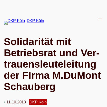
Zum
Inhalt
springen
DKP Köln
Soli­da­ri­tät mit
Betriebs­rat und Ver­
trau­ens­leu­te­lei­tung
der Firma M.DuMont
Schauberg
11.10.2013
DKP Köln