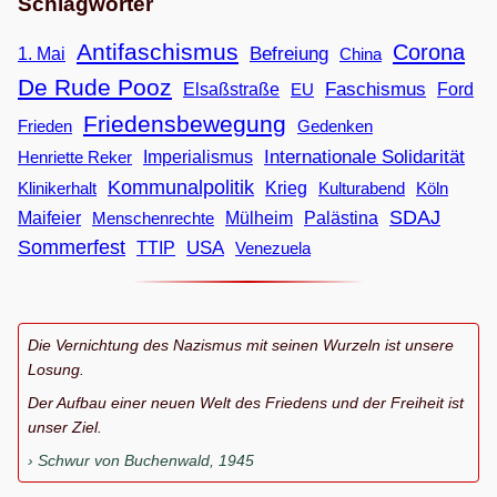
Schlagwörter
Antifaschismus
Corona
Befreiung
1. Mai
China
De Rude Pooz
Faschismus
Elsaßstraße
EU
Ford
Friedensbewegung
Frieden
Gedenken
Internationale Solidarität
Imperialismus
Henriette Reker
Kommunalpolitik
Klinikerhalt
Krieg
Köln
Kulturabend
SDAJ
Maifeier
Menschenrechte
Mülheim
Palästina
Sommerfest
USA
TTIP
Venezuela
Die Vernichtung des Nazismus mit seinen Wurzeln ist unsere
Losung.
Der Aufbau einer neuen Welt des Friedens und der Freiheit ist
unser Ziel.
Schwur von Buchenwald, 1945