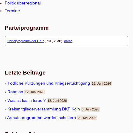
Politik überregional
Termine
Parteiprogramm
Parteiprogramm der DKP
(PDF, 2 MB),
online
Letzte Beiträge
Töd­li­che Kür­zun­gen und Kriegsertüchtigung
13. Juni 2026
Rota­tion
12. Juni 2026
Was ist los in Israel?
12. Juni 2026
Kreis­mit­glie­der­ver­samm­lung DKP Köln
6. Juni 2026
Armuts­pro­gramme wer­den scheitern
20. Mai 2026