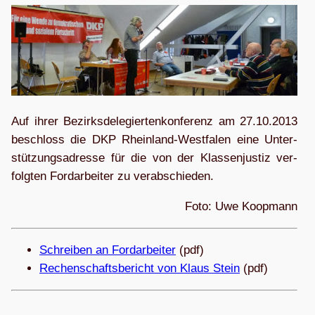
Auf ih­rer Be­zirks­de­le­gier­ten­kon­fe­renz am 27.10.2013
be­schloss die DKP Rhein­­land-Wes­t­­fa­­len ei­ne Un­ter­
stüt­zungs­adres­se für die von der Klas­sen­jus­tiz ver­
folg­ten Ford­ar­bei­ter zu verabschieden.
Foto: Uwe Koopmann
Schrei­ben an For­d­ar­bei­ter
(pdf)
Rechen­schafts­be­richt von Klaus Stein
(pdf)