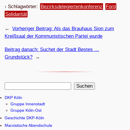
Schlagwörter:
Be­zirks­de­le­gier­ten­kon­fe­renz
Ford
Soli­dari­tät
←
Vorheriger Beitrag:
Als das Brau­haus Sion zum
Kreiß­saal der Kom­mu­nis­ti­schen Par­tei wurde
Beitrag danach:
Suchet der Stadt Bes­tes …
Grundstück?
→
S
Suchen
u
DKP Köln
c
Gruppe Innenstadt
h
Gruppe Köln-Ost
e
Geschichte DKP-Köln
n
Marxistische Abendschule