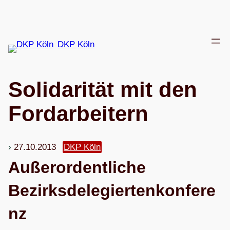
Zum
Inhalt
springen
DKP Köln
Soli­da­ri­tät mit den
Fordarbeitern
27.10.2013
DKP Köln
Außer­or­dent­li­che
Bezirksdelegiertenkonfere
nz