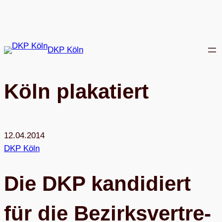
Zum
Inhalt
springen
DKP Köln
Köln pla­ka­tiert
12.04.2014
DKP Köln
Die DKP kan­di­diert
für die Bezirks­ver­tre­