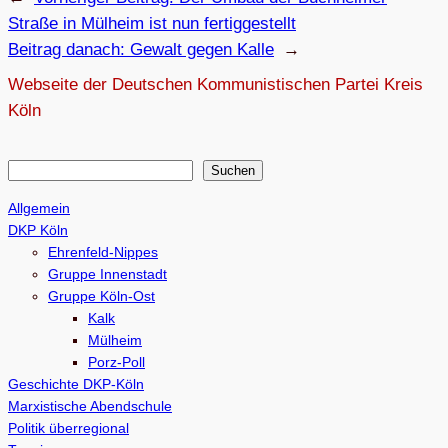
Straße in Mül­heim ist nun fertiggestellt
Beitrag danach:
Gewalt gegen Kalle
→
Webseite der Deutschen Kommunistischen Partei Kreis
Köln
S
Suchen
u
Allgemein
c
DKP Köln
h
Ehrenfeld-Nippes
e
Gruppe Innenstadt
Gruppe Köln-Ost
n
Kalk
Mülheim
Porz-Poll
Geschichte DKP-Köln
Marxistische Abendschule
Politik überregional