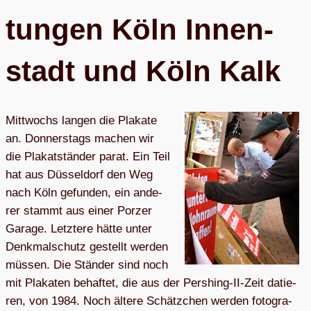
tun­gen Köln Innen­
stadt und Köln Kalk
Mitt­wochs lan­gen die Pla­ka­te
an. Don­ners­tags ma­chen wir
die Pla­kat­stän­der pa­rat. Ein Teil
hat aus Düs­sel­dorf den Weg
nach Köln ge­fun­den, ein an­de­
rer stammt aus ei­ner Por­zer
Ga­ra­ge. Letz­te­re hät­te un­ter
Denk­mal­schutz ge­stellt wer­den
müs­sen. Die Stän­der sind noch
mit Pla­ka­ten be­haf­tet, die aus der Per­s­hing-II-Zeit da­tie­
ren, von 1984. Noch äl­te­re Schätz­chen wer­den fo­to­gra­