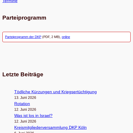
Termine
Parteiprogramm
Parteiprogramm der DKP
(PDF, 2 MB),
online
Letzte Beiträge
Töd­li­che Kür­zun­gen und Kriegsertüchtigung
13. Juni 2026
Rota­tion
12. Juni 2026
Was ist los in Israel?
12. Juni 2026
Kreis­mit­glie­der­ver­samm­lung DKP Köln