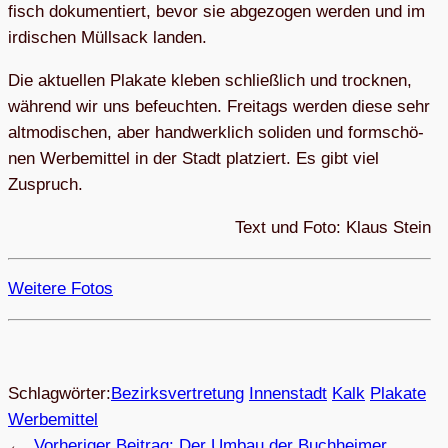
fisch do­ku­men­tiert, be­vor sie ab­ge­zo­gen wer­den und im
ir­di­schen Müll­sack landen.
Die ak­tu­el­len Pla­ka­te kle­ben schlie­ß­lich und trock­nen,
wäh­rend wir uns be­feuch­ten. Frei­tags wer­den die­se sehr
alt­mo­di­schen, aber hand­werk­lich so­li­den und form­schö­
nen Wer­be­mit­tel in der Stadt plat­ziert. Es gibt viel
Zuspruch.
Text und Foto: Klaus Stein
Wei­tere Fotos
Schlagwörter:
Bezirksvertretung
Innenstadt
Kalk
Pla­ka­te
Wer­be­mit­tel
←
Vorheriger Beitrag:
Der Umbau der Buch­hei­mer