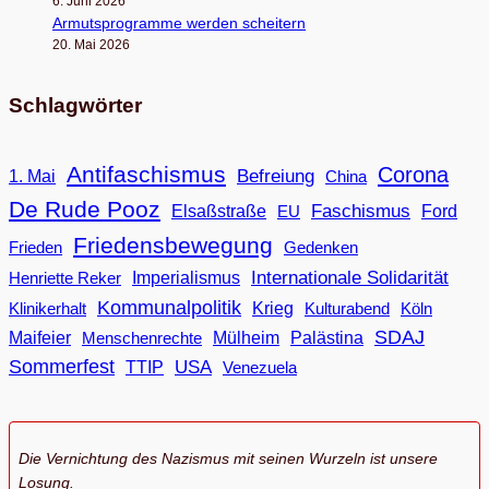
6. Juni 2026
Armuts­pro­gramme wer­den scheitern
20. Mai 2026
Schlagwörter
Antifaschismus
Corona
Befreiung
1. Mai
China
De Rude Pooz
Faschismus
Elsaßstraße
EU
Ford
Friedensbewegung
Frieden
Gedenken
Internationale Solidarität
Imperialismus
Henriette Reker
Kommunalpolitik
Klinikerhalt
Krieg
Köln
Kulturabend
SDAJ
Maifeier
Menschenrechte
Mülheim
Palästina
Sommerfest
USA
TTIP
Venezuela
Die Vernichtung des Nazismus mit seinen Wurzeln ist unsere
Losung.