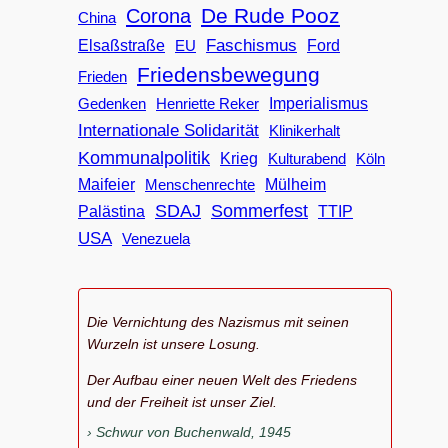
De Rude Pooz
Corona
China
Faschismus
Elsaßstraße
EU
Ford
Friedensbewegung
Frieden
Imperialismus
Gedenken
Henriette Reker
Internationale Solidarität
Klinikerhalt
Kommunalpolitik
Krieg
Köln
Kulturabend
Maifeier
Menschenrechte
Mülheim
SDAJ
Sommerfest
Palästina
TTIP
USA
Venezuela
Die Vernichtung des Nazismus mit seinen
Wurzeln ist unsere Losung.
Der Aufbau einer neuen Welt des Friedens
und der Freiheit ist unser Ziel.
Schwur von Buchenwald, 1945