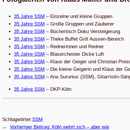
35 Jahre SSM
– Ein­zelne und kleine Gruppen
35 Jahre SSM
– Große Grup­pen und Zauberer
35 Jahre SSM
– Bücher­tisch Doku Versteigerung
35 Jahre SSM
– Theke Buf­fet Grill Aussen-Bereich
35 Jahre SSM
– Red­ne­rin­nen und Redner
35 Jahre SSM
– Blas­or­ches­ter Dicke Luft
35 Jahre SSM
– Klaus der Gei­ger und Chris­tian Pres
35 Jahre SSM
– Die kleine Gei­ge­rin und Klaus der G
35 Jahre SSM
– Ana Sur­uniuc (SSM), Gitarristin-Sän
35 Jahre SSM
– DKP-Köln
Schlagwörter:
SSM
←
Vorheriger Beitrag:
Köln wehrt sich – aber wie