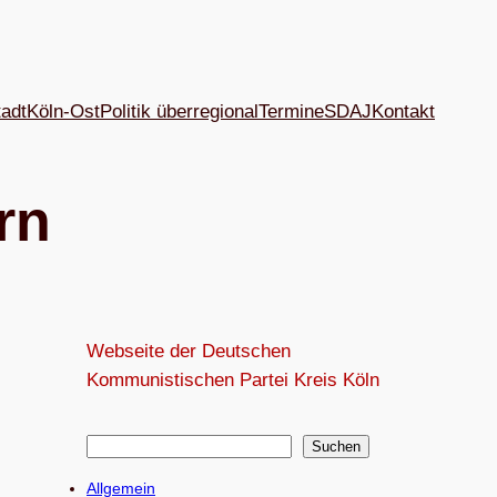
tadt
Köln-Ost
Politik überregional
Termine
SDAJ
Kon­takt
rn
Webseite der Deutschen
Kommunistischen Partei Kreis Köln
S
Suchen
u
Allgemein