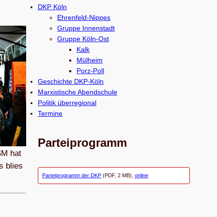
c
DKP Köln
h
Ehrenfeld-Nippes
e
Gruppe Innenstadt
Gruppe Köln-Ost
n
Kalk
Mülheim
Porz-Poll
Geschichte DKP-Köln
Marxistische Abendschule
Politik überregional
Termine
Parteiprogramm
SM hat
s blies
Parteiprogramm der DKP
(PDF, 2 MB),
online