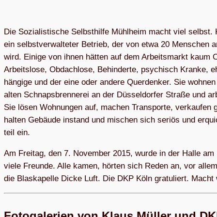
Die Sozia­lis­ti­sche Selbst­hilfe Mühl­heim macht viel selbst. 
ein selbst­ver­wal­te­ter Betrieb, der von etwa 20 Men­schen 
wird. Einige von ihnen hät­ten auf dem Arbeits­markt kaum 
Arbeits­lose, Obdach­lose, Behin­derte, psy­chisch Kranke, e
hän­gige und der eine oder andere Quer­den­ker. Sie woh­ne
alten Schnaps­bren­ne­rei an der Düs­sel­dor­fer Straße und a
Sie lösen Woh­nun­gen auf, machen Trans­porte, ver­kau­fen
hal­ten Gebäude instand und mischen sich seriös und erquic
teil ein.
Am Frei­tag, den 7. Novem­ber 2015, wurde in der Halle am
viele Freunde. Alle kamen, hör­ten sich Reden an, vor allem
die Blas­ka­pelle Dicke Luft. Die DKP Köln gra­tu­liert. Macht
Foto­ga­le­rien von Klaus Mül­ler und D