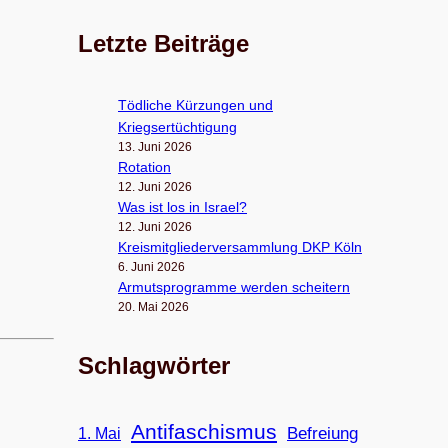
Letzte Beiträge
Töd­li­che Kür­zun­gen und
Kriegsertüchtigung
13. Juni 2026
Rota­tion
12. Juni 2026
Was ist los in Israel?
12. Juni 2026
Kreis­mit­glie­der­ver­samm­lung DKP Köln
6. Juni 2026
Armuts­pro­gramme wer­den scheitern
20. Mai 2026
Schlagwörter
Antifaschismus
Befreiung
1. Mai