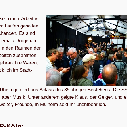
Kern ihrer Arbeit ist
am Lau­fen gehal­ten
Chan­cen. Es sind
he­mals Dro­gen­ab­
n in den Räu­men der
rbei­ten zusam­men.
 gebrauchte Waren,
k­lich im Stadt­
 Rhein gefei­ert aus Anlass des 35jährigen Bestehens. Die S
 aber Musik. Unter ande­rem geigte Klaus, der Gei­ger, und e
 wei­ter, Freunde, in Mül­heim seid Ihr unentbehrlich.
KP-Köln: