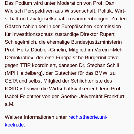
Das Podium wird unter Mode­ra­tion von Prof. Dan
Wielsch Per­spek­ti­ven aus Wis­sen­schaft, Poli­tik, Wirt­
schaft und Zivil­ge­sell­schaft zusam­men­brin­gen. Zu den
Gäs­ten zäh­len der in der Euro­päi­schen Kom­mis­sion
für Inves­ti­ti­ons­schutz zustän­dige Direk­tor Rupert
Schle­gel­milch, die ehe­ma­lige Bun­des­jus­tiz­mi­nis­te­rin
Prof. Herta Däub­ler-Gme­lin, Mit­glied im Ver­ein »Mehr
Demo­kra­tie«, der eine Euro­päi­sche Bür­ger­initia­tive
gegen TTIP koor­di­niert, dane­ben Dr. Ste­phan Schill
(MPI Hei­del­berg), der Gut­ach­ter für das BMWi zu
CETA und selbst Mit­glied der Schlich­ter­liste des
ICSID ist sowie die Wirt­schafts­völ­ker­recht­le­rin Prof.
Isa­bel Feicht­ner von der Goe­the-Uni­ver­si­tät Frank­furt
a.M.
Wei­tere Infor­ma­tio­nen unter
rechtstheorie.uni-
koeln.de
.