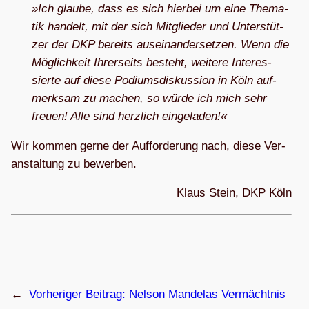
»Ich glaube, dass es sich hier­bei um eine The­ma­
tik han­delt, mit der sich Mit­glie­der und Unter­stüt­
zer der DKP bereits aus­ein­an­der­set­zen. Wenn die
Mög­lich­keit Ihrer­seits besteht, wei­tere Inter­es­
sierte auf diese Podi­ums­dis­kus­sion in Köln auf­
merk­sam zu machen, so würde ich mich sehr
freuen! Alle sind herz­lich ein­ge­la­den!«
Wir kom­men gerne der Auf­for­de­rung nach, diese Ver­
an­stal­tung zu bewerben.
Klaus Stein, DKP Köln
←
Vorheriger Beitrag:
Nel­son Man­de­las Vermächtnis