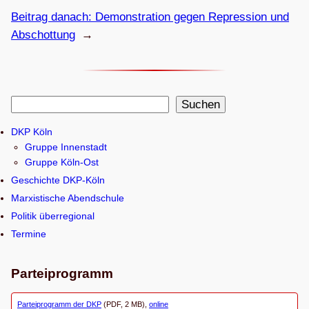
Beitrag danach:
Demons­tra­tion gegen Repres­sion und
Abschottung
→
S
Suchen
u
DKP Köln
c
Gruppe Innenstadt
h
Gruppe Köln-Ost
e
Geschichte DKP-Köln
n
Marxistische Abendschule
Politik überregional
Termine
Parteiprogramm
Parteiprogramm der DKP
(PDF, 2 MB),
online