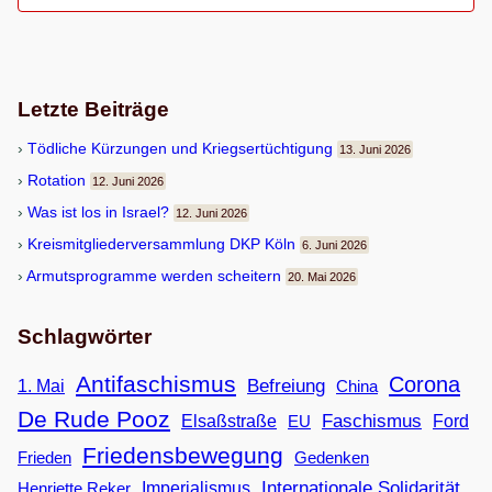
Letzte Beiträge
Töd­li­che Kür­zun­gen und Kriegsertüchtigung
13. Juni 2026
Rota­tion
12. Juni 2026
Was ist los in Israel?
12. Juni 2026
Kreis­mit­glie­der­ver­samm­lung DKP Köln
6. Juni 2026
Armuts­pro­gramme wer­den scheitern
20. Mai 2026
Schlagwörter
Antifaschismus
Corona
Befreiung
1. Mai
China
De Rude Pooz
Faschismus
Elsaßstraße
EU
Ford
Friedensbewegung
Frieden
Gedenken
Internationale Solidarität
Imperialismus
Henriette Reker