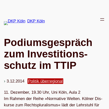
Zum
Inhalt
springen
DKP Köln
Podi­ums­ge­spräch
zum Inves­ti­ti­ons­
schutz im TTIP
3.12.2014
Politik überregional
11. Dezem­ber, 19.30 Uhr, Uni Köln, Aula 2
Im Rah­men der Reihe »Nor­ma­tive Wel­ten. Köl­ner Dis­
kurse zum Rechts­plu­ra­lis­mus« lädt der Lehr­stuhl für