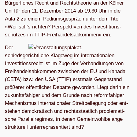
Bür­ger­li­ches Recht und Rechts­theo­rie an der Köl­ner
Uni für den 11. Dezem­ber 2014 ab 19.30 Uhr in die
Aula 2 zu einem Podi­ums­ge­spräch unter dem Titel
»Wer soll’s rich­ten? Per­spek­ti­ven des Inves­ti­ti­ons­
schut­zes im TTIP-Frei­han­dels­ab­kom­men« ein.
Der
schieds­ge­richt­li­che Kla­ge­weg im inter­na­tio­na­len
Inves­ti­ti­ons­recht ist im Zuge der Ver­hand­lun­gen von
Frei­han­dels­ab­kom­men zwi­schen der EU und Kanada
(CETA) bzw. den USA (TTIP) erst­mals Gegen­stand
grö­ße­rer öffent­li­cher Debatte gewor­den. Liegt darin ein
zukunfts­fä­hi­ger und dem Grunde nach reform­fä­hi­ger
Mecha­nis­mus inter­na­tio­na­ler Streit­bei­le­gung oder ent­
ste­hen demo­kra­tisch und rechts­staat­lich pro­ble­ma­ti­
sche Par­al­lel­re­gimes, in denen Gemein­wohl­be­lange
struk­tu­rell unter­re­prä­sen­tiert sind?