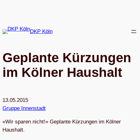
Zum
Inhalt
springen
DKP Köln
Geplante Kür­zun­gen
im Köl­ner Haushalt
13.05.2015
Gruppe Innenstadt
«Wir spa­ren nicht!» Geplante Kür­zun­gen im Köl­ner
Haushalt.