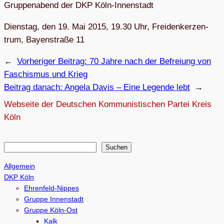
Grup­pen­abend der DKP Köln-Innenstadt
Diens­tag, den 19. Mai 2015, 19.30 Uhr, Frei­den­ker­zen­
trum, Bay­en­straße 11
←
Vorheriger Beitrag:
70 Jahre nach der Befrei­ung von
Faschis­mus und Krieg
Beitrag danach:
Angela Davis – Eine Legende lebt
→
Webseite der Deutschen Kommunistischen Partei Kreis
Köln
S
Suchen
u
Allgemein
c
DKP Köln
h
Ehrenfeld-Nippes
e
Gruppe Innenstadt
Gruppe Köln-Ost
n
Kalk