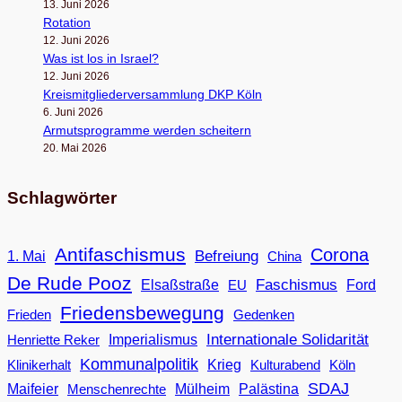
13. Juni 2026
Rota­tion
12. Juni 2026
Was ist los in Israel?
12. Juni 2026
Kreis­mit­glie­der­ver­samm­lung DKP Köln
6. Juni 2026
Armuts­pro­gramme wer­den scheitern
20. Mai 2026
Schlagwörter
Antifaschismus
Corona
Befreiung
1. Mai
China
De Rude Pooz
Faschismus
Elsaßstraße
EU
Ford
Friedensbewegung
Frieden
Gedenken
Internationale Solidarität
Imperialismus
Henriette Reker
Kommunalpolitik
Klinikerhalt
Krieg
Köln
Kulturabend
SDAJ
Maifeier
Menschenrechte
Mülheim
Palästina