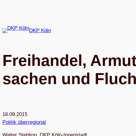
Zum
Inhalt
springen
DKP Köln
Frei­han­del, Armut
sa­chen und Fluc
16.09.2015
Politik überregional
Wal­ter Steh­ling, DKP Köln-Innen­stadt