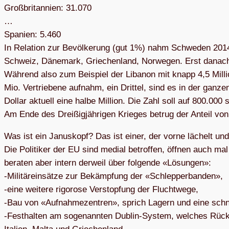
Groß­bri­tan­nien: 31.070
…
Spa­nien: 5.460
In Rela­tion zur Bevöl­ke­rung (gut 1%) nahm Schwe­den 2014
Schweiz, Däne­mark, Grie­chen­land, Nor­we­gen. Erst danach
Wäh­rend also zum Bei­spiel der Liba­non mit knapp 4,5 Mil­l
Mio. Ver­trie­bene auf­nahm, ein Drit­tel, sind es in der ga
Dol­lar aktu­ell eine halbe Mil­lion. Die Zahl soll auf 800.000
Am Ende des Drei­ßig­jäh­ri­gen Krie­ges betrug der Anteil vo
Was ist ein Janus­kopf? Das ist einer, der vorne lächelt und 
Die Poli­ti­ker der EU sind medial betrof­fen, öff­nen auch ma
bera­ten aber intern der­weil über fol­gende «Lösun­gen»:
-Mili­tär­ein­sätze zur Bekämp­fung der «Schlep­per­ban­den»,
-eine wei­tere rigo­rose Ver­stop­fung der Flucht­wege,
-Bau von «Auf­nah­me­zen­tren», sprich Lagern und eine schne
-Fest­hal­ten am soge­nann­ten Dub­lin-Sys­tem, wel­ches Rück­f