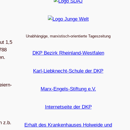
Unabhängige, marxistisch-orientierte Tageszeitung
ut 1,5
.788
DKP Bezirk Rheinland-Westfalen
en.
Karl-Liebknecht-Schule der DKP
i­ern-
Marx-Engels-Stiftung e.V.
Internetseite der DKP
n z.b.
Erhalt des Krankenhauses Holweide und