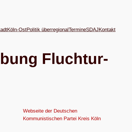
tadt
Köln-Ost
Politik überregional
Termine
SDAJ
Kon­takt
i­bung Flucht­ur­
Webseite der Deutschen
Kommunistischen Partei Kreis Köln