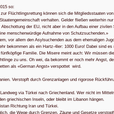
2015 so:
 Flücht­lings­ret­tung kön­nen sich die Mit­glieds­staa­ten von
taa­ten­ge­mein­schaft ver­hal­ten. Gel­der flie­ßen wei­ter­hin nur
Abschot­tung der EU, nicht aber in den Auf­bau einer zivi­len
r eine men­schen­wür­dige Auf­nahme von Schutz­su­chen­den.»
udem, vor allem den Asyl­su­chen­den aus dem ehe­ma­li­gen Jugo
ehr bekom­men als ein Hartz-4ler: 1000 Euro! Dabei sind es
 fünf­köp­fige Fami­lie. Die Misere meint auch: Wir müs­sen die
lücht­linge zu uns. Oh wei, da bekommt er noch mehr Angst, de
azet­ten als «Ger­man Angst» ver­spot­tet wird.
ien. Ver­stopft durch Grenz­an­la­gen und rigo­rose Rück­füh­ru
Land­weg via Tür­kei nach Grie­chen­land. Wer nicht im Mit­tel
 den grie­chi­schen Inseln, oder bleibt im Liba­non hän­gen.
­stan Rich­tung Iran und Tür­kei.
ög­lich, die Wege durch Gren­zen, Zäune und Gesetze ver­stopf