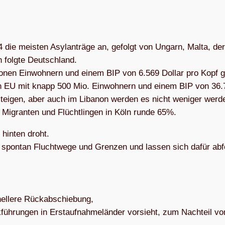
 die meis­ten Asyl­an­träge an, gefolgt von Ungarn, Malta, der
 folgte Deutsch­land.
io­nen Ein­woh­nern und einem BIP von 6.569 Dol­lar pro Kopf g
n­zen EU mit knapp 500 Mio. Ein­woh­nern und einem BIP von 36
 stei­gen, aber auch im Liba­non wer­den es nicht weni­ger wer­d
n Migran­ten und Flücht­lin­gen in Köln runde 65%.
hin­ten droht.
l spon­tan Flucht­wege und Gren­zen und las­sen sich dafür abfe
l­lere Rück­ab­schie­bung,
üh­run­gen in Erst­auf­nah­me­län­der vor­sieht, zum Nach­teil vo