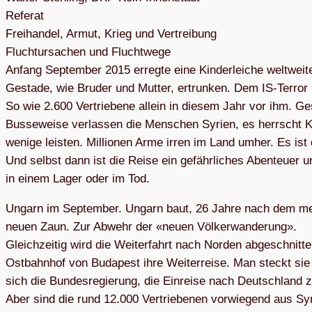
Refe­rat
Frei­han­del, Armut, Krieg und Ver­trei­bung
Flucht­ur­sa­chen und Flucht­wege
Anfang Sep­tem­ber 2015 erregte eine Kin­der­lei­che welt­weite 
Gestade, wie Bru­der und Mut­ter, ertrun­ken. Dem IS-Ter­ror i
So wie 2.600 Ver­trie­bene allein in die­sem Jahr vor ihm. G
Bus­se­weise ver­las­sen die Men­schen Syrien, es herrscht 
wenige leis­ten. Mil­lio­nen Arme irren im Land umher. Es ist d
Und selbst dann ist die Reise ein gefähr­li­ches Aben­teuer u
in einem Lager oder im Tod.
Ungarn im Sep­tem­ber. Ungarn baut, 26 Jahre nach dem medi
neuen Zaun. Zur Abwehr der «neuen Völ­ker­wan­de­rung».
Gleich­zei­tig wird die Wei­ter­fahrt nach Nor­den abge­schnit­
Ost­bahn­hof von Buda­pest ihre Wei­ter­reise. Man steckt sie 
sich die Bun­des­re­gie­rung, die Ein­reise nach Deutsch­land z
Aber sind die rund 12.000 Ver­trie­be­nen vor­wie­gend aus Sy