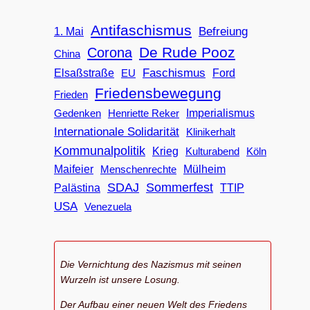
Antifaschismus
Befreiung
1. Mai
De Rude Pooz
Corona
China
Faschismus
Elsaßstraße
EU
Ford
Friedensbewegung
Frieden
Imperialismus
Gedenken
Henriette Reker
Internationale Solidarität
Klinikerhalt
Kommunalpolitik
Krieg
Köln
Kulturabend
Maifeier
Menschenrechte
Mülheim
SDAJ
Sommerfest
Palästina
TTIP
USA
Venezuela
Die Vernichtung des Nazismus mit seinen
Wurzeln ist unsere Losung.
Der Aufbau einer neuen Welt des Friedens