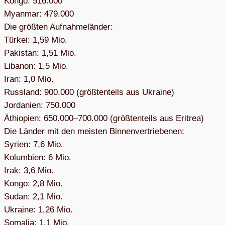
Kongo: 516.000
Myan­mar: 479.000
Die größ­ten Auf­nah­me­län­der:
Tür­kei: 1,59 Mio.
Paki­stan: 1,51 Mio.
Liba­non: 1,5 Mio.
Iran: 1,0 Mio.
Russ­land: 900.000 (größ­ten­teils aus Ukraine)
Jor­da­nien: 750.000
Äthio­pien: 650.000–700.000 (größ­ten­teils aus Eri­trea)
Die Län­der mit den meis­ten Bin­nen­ver­trie­be­nen:
Syrien: 7,6 Mio.
Kolum­bien: 6 Mio.
Irak: 3,6 Mio.
Kongo: 2,8 Mio.
Sudan: 2,1 Mio.
Ukraine: 1,26 Mio.
Soma­lia: 1,1 Mio.