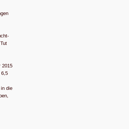
n­gen
ücht­
 Tut
hr 2015
 6,5
 in die
­ben,