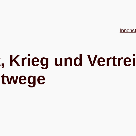
Innens
, Krieg und Ver­tre
htwege