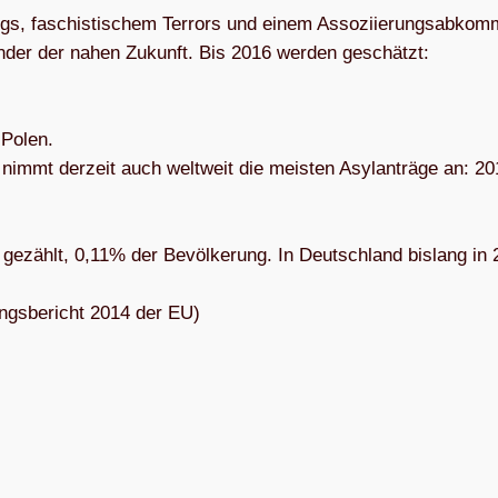
angs, faschis­ti­schem Ter­rors und einem Asso­zi­ie­rungs­ab­kom
än­der der nahen Zukunft. Bis 2016 wer­den geschätzt:
 Polen.
d nimmt der­zeit auch welt­weit die meis­ten Asyl­an­träge an: 2
ezählt, 0,11% der Bevöl­ke­rung. In Deutsch­land bis­lang in
ings­be­richt 2014 der EU)