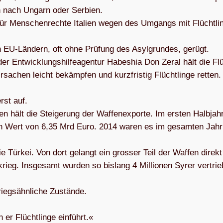
 nach Ungarn oder Ser­bien.
f für Men­schen­rechte Ita­lien wegen des Umgangs mit Flücht­li
 EU-Län­dern, oft ohne Prü­fung des Asyl­grun­des, gerügt.
 der Ent­wick­lungs­hil­fe­agen­tur Habes­hia Don Zeral hält die Fl
sa­chen leicht bekämp­fen und kurz­fris­tig Flücht­linge ret­ten.
rst auf.
len hält die Stei­ge­rung der Waf­fen­ex­porte. Im ers­ten Halb­ja
inen Wert von 6,35 Mrd Euro. 2014 waren es im gesam­ten Jahr
e Tür­kei. Von dort gelangt ein gros­ser Teil der Waf­fen direkt
ieg. Ins­ge­samt wur­den so bis­lang 4 Mil­lio­nen Syrer ver­trie
iegs­ähn­li­che Zustände.
er Flücht­linge ein­führt.«