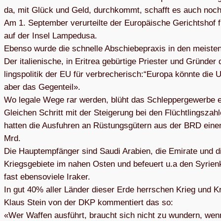
da, mit Glück und Geld, durch­kommt, schafft es auch noch
Am 1. Sep­tem­ber ver­ur­teilte der Euro­päi­sche Gerichts­ho
auf der Insel Lam­pe­dusa.
Ebenso wurde die schnelle Abschie­be­pra­xis in den meis­ten
Der ita­lie­ni­sche, in Eri­trea gebür­tige Pries­ter und Grün­der
lings­po­li­tik der EU für verbrecherisch:“Europa könnte die Ur
aber das Gegen­teil».
Wo legale Wege rar wer­den, blüht das Schlep­per­ge­werbe e
Glei­chen Schritt mit der Stei­ge­rung bei den Flücht­lings­zah­
hat­ten die Aus­fuh­ren an Rüs­tungs­gü­tern aus der BRD e
Mrd.
Die Haupt­emp­fän­ger sind Saudi Ara­bien, die Emi­rate und di
Kriegs­ge­biete im nahen Osten und befeu­ert u.a den Syri­en­kr
fast eben­so­viele Ira­ker.
In gut 40% aller Län­der die­ser Erde herr­schen Krieg und Kr
Klaus Stein von der DKP kom­men­tiert das so:
«Wer Waf­fen aus­führt, braucht sich nicht zu wun­dern, wenn 