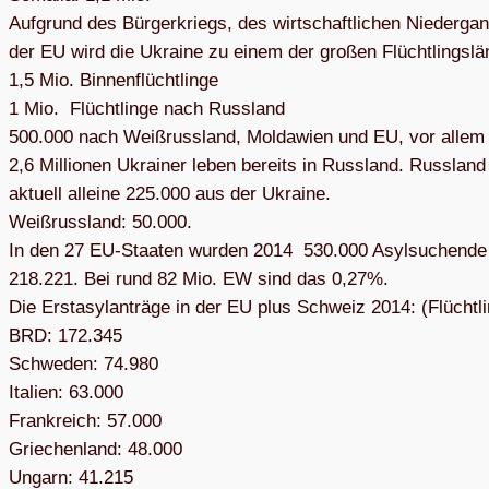
Auf­grund des Bür­ger­kriegs, des wirt­schaft­li­chen Nie­der­g
der EU wird die Ukraine zu einem der gro­ßen Flücht­lings­l
1,5 Mio. Bin­nen­flücht­linge
1 Mio. Flücht­linge nach Russ­land
500.000 nach Weiß­russ­land, Mol­da­wien und EU, vor allem
2,6 Mil­lio­nen Ukrai­ner leben bereits in Russ­land. Russ­lan
aktu­ell alleine 225.000 aus der Ukraine.
Weiß­russ­land: 50.000.
In den 27 EU-Staa­ten wur­den 2014 530.000 Asyl­su­chende g
218.221. Bei rund 82 Mio. EW sind das 0,27%.
Die Erst­asyl­an­träge in der EU plus Schweiz 2014: (Flücht­l
BRD: 172.345
Schwe­den: 74.980
Ita­lien: 63.000
Frank­reich: 57.000
Grie­chen­land: 48.000
Ungarn: 41.215