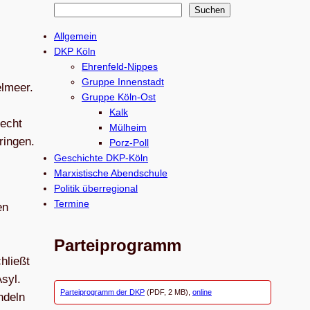
S
Suchen
u
Allgemein
c
DKP Köln
h
Ehrenfeld-Nippes
e
Gruppe Innenstadt
l­meer.
Gruppe Köln-Ost
n
Kalk
recht
Mülheim
rin­gen.
Porz-Poll
Geschichte DKP-Köln
Marxistische Abendschule
Politik überregional
Termine
en
Parteiprogramm
chließt
Asyl.
Parteiprogramm der DKP
(PDF, 2 MB),
online
n­deln