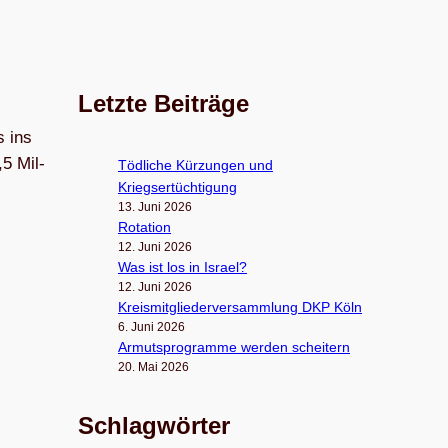
Letzte Beiträge
s ins
,5 Mil­
Töd­li­che Kür­zun­gen und
Kriegsertüchtigung
13. Juni 2026
Rota­tion
12. Juni 2026
Was ist los in Israel?
12. Juni 2026
Kreis­mit­glie­der­ver­samm­lung DKP Köln
6. Juni 2026
Armuts­pro­gramme wer­den scheitern
20. Mai 2026
Schlagwörter