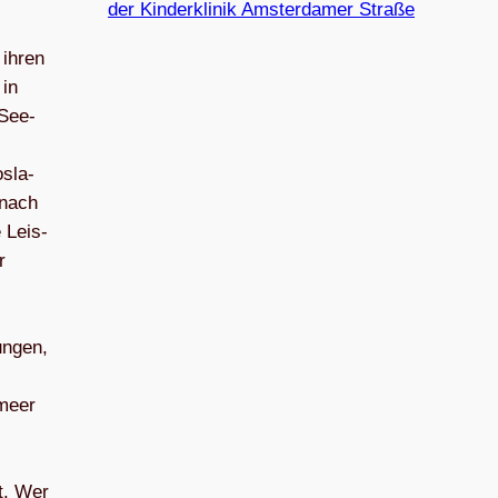
der Kinderklinik Amsterdamer Straße
 ihren
 in
 See­
­sla­
 nach
 Leis­
r
n­gen,
­meer
t. Wer