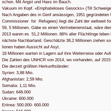
schon. Mit Angst und Hass im Bauch.
Vakuum im Kopf. «Empha­tie­lo­ses Gesocks» (Till Schwei­ge
Nach Anga­ben des in Genf ansäs­si­gen, 1951 gegrün­de­te
Com­mis­sio­ner for Refu­gees) liegt die Zahl der welt­weit for­
59, 5 Mil­lio­nen. Gäbe es einen Ver­trie­be­nen­staat, wäre di
2013 waren es 51,2 Mil­lio­nen. 86% aller Flücht­linge leben 
nächste Nach­bar­land. Geschätzte 38,2 Mil­lio­nen zie­hen so 
lio­nen haben Aus­sicht auf Asyl,
18 Mil­lio­nen war­ten in Lagern auf ihre Wei­ter­reise oder 
Die Zah­len des UNHCR von 2014, wo vor­han­den, auf 2015 ak
Die der­zeit größ­ten Her­kunfts­län­der:
Syrien: 3,88 Mio.
Afgha­ni­stan: 2,59 Mio.
Soma­lia: 1,11 Mio.
Sudan: 648.000
Ukraine: 600.000
Eri­trea: 500.000- 600.000