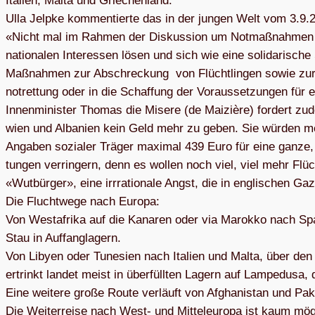
Ita­lien, Malta und Grie­chen­land.
Ulla Jelpke kom­men­tierte das in der jun­gen Welt vom 3.9.
«Nicht mal im Rah­men der Dis­kus­sion um Not­maß­nah­men zur
natio­na­len Inter­es­sen lösen und sich wie eine soli­da­ri­sche S
Maß­nah­men zur Abschre­ckung von Flücht­lin­gen sowie zur 
not­ret­tung oder in die Schaf­fung der Vor­aus­set­zun­gen fü
Innen­mi­nis­ter Tho­mas die Misere (de Mai­zière) for­dert z
wien und Alba­nien kein Geld mehr zu geben. Sie wür­den m
Anga­ben sozia­ler Trä­ger maxi­mal 439 Euro für eine ganze,
tun­gen ver­rin­gern, denn es wol­len noch viel, viel mehr F
«Wut­bür­ger», eine irr­ra­tio­nale Angst, die in eng­li­schen G
Die Flucht­wege nach Europa:
Von West­afrika auf die Kana­ren oder via Marokko nach Spa­n
Stau in Auf­fang­la­gern.
Von Libyen oder Tune­sien nach Ita­lien und Malta, über den 
ertrinkt lan­det meist in über­füll­ten Lagern auf Lam­pe­dusa,
Eine wei­tere große Route ver­läuft von Afgha­ni­stan und Paki
Die Wei­ter­reise nach West- und Mit­tel­eu­ropa ist kaum m