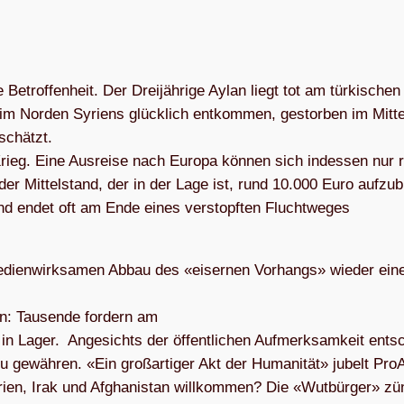
Betrof­fen­heit. Der Drei­jäh­rige Aylan liegt tot am tür­ki­schen
m Nor­den Syri­ens glück­lich ent­kom­men, gestor­ben im Mit­te
eschätzt.
Krieg. Eine Aus­reise nach Europa kön­nen sich indes­sen nur 
er Mit­tel­stand, der in der Lage ist, rund 10.000 Euro auf­zu­b
nd endet oft am Ende eines ver­stopf­ten Flucht­we­ges
­en­wirk­sa­men Abbau des «eiser­nen Vor­hangs» wie­der ein
ten: Tau­sende for­dern am
in Lager. Ange­sichts der öffent­li­chen Auf­merk­sam­keit ent­s
u gewäh­ren. «Ein groß­ar­ti­ger Akt der Huma­ni­tät» jubelt Pro­
rien, Irak und Afgha­ni­stan will­kom­men? Die «Wut­bür­ger» zü