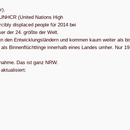
r).
n UNHCR (United Nati­ons High
ci­bly dis­pla­ced peo­ple für 2014 bei
e­ser der 24. größte der Welt.
in den Ent­wick­lungs­län­dern und kom­men kaum wei­ter als bi
als Bin­nen­flücht­linge inner­halb eines Lan­des umher. Nur 19
Auf­nahme. Das ist ganz NRW.
tua­li­siert: