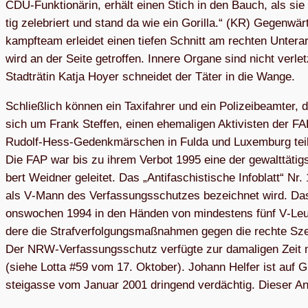
CDU-Funk­tio­nä­rin, erhält einen Stich in den Bauch, als sie
tig zele­briert und stand da wie ein Gorilla.“ (KR) Gegen­wär
kampf­team erlei­det einen tie­fen Schnitt am rech­ten Unter
wird an der Seite getrof­fen. Innere Organe sind nicht ver­l
Stadt­rä­tin Katja Hoyer schnei­det der Täter in die Wange.
Schließ­lich kön­nen ein Taxi­fah­rer und ein Poli­zei­be­am­ter,
sich um Frank Stef­fen, einen ehe­ma­li­gen Akti­vis­ten der FA
Rudolf-Hess-Gedenk­mär­schen in Fulda und Luxem­burg teil
Die FAP war bis zu ihrem Ver­bot 1995 eine der gewalt­tä­tig
bert Weid­ner gelei­tet. Das „Anti­fa­schis­ti­sche Info­blatt“ N
als V‑Mann des Ver­fas­sungs­schut­zes bezeich­net wird. Da
ons­wo­chen 1994 in den Hän­den von min­des­tens fünf V‑Leut
dere die Straf­ver­fol­gungs­maß­nah­men gegen die rechte Sz
Der NRW-Ver­fas­sungs­schutz ver­fügte zur dama­li­gen Zeit 
(siehe Lotta #59 vom 17. Okto­ber). Johann Hel­fer ist auf 
stei­gasse vom Januar 2001 drin­gend ver­däch­tig. Die­ser