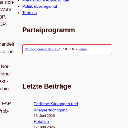
Marxistische Abendschule
as rich­
Politik überregional
r-Wahl­
Termine
DP,
FDP-
Parteiprogramm
han­delt
Parteiprogramm der DKP
(PDF, 2 MB),
online
u.a. an
 Nor­
id­ner
kti­
Letzte Beiträge
ehin­
er FAP
Töd­li­che Kür­zun­gen und
Kriegsertüchtigung
Prob­
13. Juni 2026
Rota­tion
12. Juni 2026