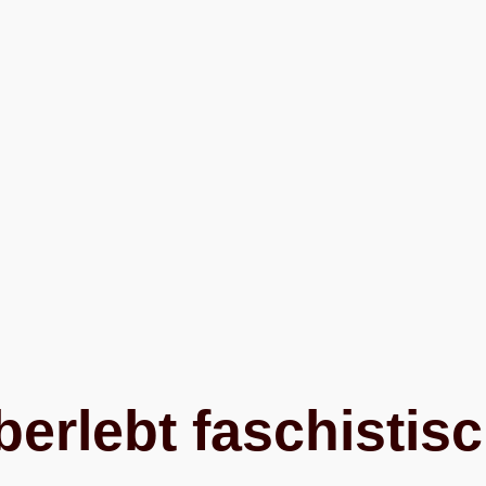
ber­lebt faschis­ti­