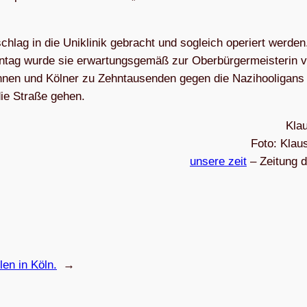
lag in die Uni­kli­nik gebracht und sogleich ope­riert wer­den
tag wurde sie erwar­tungs­ge­mäß zur Ober­bür­ger­meis­te­rin 
nen und Köl­ner zu Zehn­tau­sen­den gegen die Nazi­hoo­li­gans
 die Straße gehen.
Klau
Foto: Klaus
unsere zeit
– Zei­tung 
len in Köln.
→