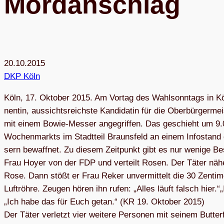
Mordanschlag
20.10.2015
DKP Köln
Köln, 17. Okto­ber 2015. Am Vor­tag des Wahl­sonn­tags in Köln
nen­tin, aus­sichts­reichste Kan­di­da­tin für die Ober­bür­ger
mit einem Bowie-Mes­ser ange­grif­fen. Das geschieht um 9.0
Wochen­markts im Stadt­teil Brauns­feld an einem Info­stan
sern bewaff­net. Zu die­sem Zeit­punkt gibt es nur wenige Be
Frau Hoyer von der FDP und ver­teilt Rosen. Der Täter näher
Rose. Dann stößt er Frau Reker unver­mit­telt die 30 Zen­ti­me
Luft­röhre. Zeu­gen hören ihn rufen: „Alles läuft falsch hier.
„Ich habe das für Euch getan.“ (KR 19. Okto­ber 2015)
Der Täter ver­letzt vier wei­tere Per­so­nen mit sei­nem But­ter­