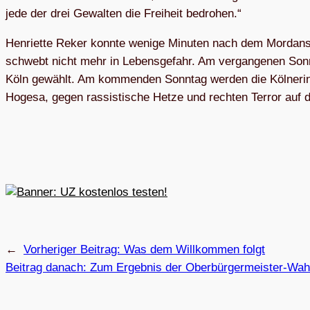
jede der drei Gewal­ten die Frei­heit bedrohen.“
Hen­ri­ette Reker konnte wenige Minu­ten nach dem Mord­an­sch
schwebt nicht mehr in Lebens­ge­fahr. Am ver­gan­ge­nen Sonn­
Köln gewählt. Am kom­men­den Sonn­tag wer­den die Köl­ne­rin­
Hogesa, gegen ras­sis­ti­sche Hetze und rech­ten Ter­ror auf
←
Vorheriger Beitrag:
Was dem Will­kom­men folgt
Beitrag danach:
Zum Ergeb­nis der Ober­bür­ger­meis­ter-Wah­