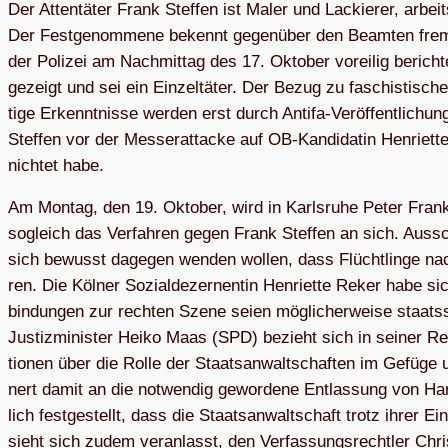
Der Atten­tä­ter Frank Stef­fen ist Maler und Lackie­rer, arbei
Der Fest­ge­nom­mene bekennt gegen­über den Beam­ten frem­den
der Poli­zei am Nach­mit­tag des 17. Okto­ber vor­ei­lig beric
gezeigt und sei ein Ein­zel­tä­ter. Der Bezug zu faschis­ti­sche
tige Erkennt­nisse wer­den erst durch Antifa-Ver­öf­fent­li­
Stef­fen vor der Mes­ser­at­ta­cke auf OB-Kan­di­da­tin Hen­ri­e
nich­tet habe.
Am Mon­tag, den 19. Okto­ber, wird in Karls­ruhe Peter Frank 
sogleich das Ver­fah­ren gegen Frank Stef­fen an sich. Aus­s
sich bewusst dage­gen wen­den wol­len, dass Flücht­linge nac
ren. Die Köl­ner Sozi­al­de­zer­nen­tin Hen­ri­ette Reker habe s
bin­dun­gen zur rech­ten Szene seien mög­li­cher­weise staats­sc
Jus­tiz­mi­nis­ter Heiko Maas (SPD) bezieht sich in sei­ner Re
tio­nen über die Rolle der Staats­an­walt­schaf­ten im Gefüge
nert damit an die not­wen­dig gewor­dene Ent­las­sung von Ha
lich fest­ge­stellt, dass die Staats­an­walt­schaft trotz ihrer Ein
sieht sich zudem ver­an­lasst, den Ver­fas­sungs­recht­ler Chri