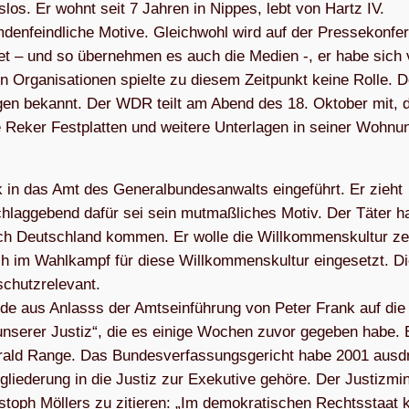
ts­los. Er wohnt seit 7 Jah­ren in Nip­pes, lebt von Hartz IV.
­feind­li­che Motive. Gleich­wohl wird auf der Pres­se­kon­fe­
h­tet – und so über­neh­men es auch die Medien -, er habe sich v
n Orga­ni­sa­tio­nen spielte zu die­sem Zeit­punkt keine Rolle. D
chun­gen bekannt. Der WDR teilt am Abend des 18. Okto­ber mit,
tte Reker Fest­plat­ten und wei­tere Unter­la­gen in sei­ner Woh­nu
in das Amt des Gene­ral­bun­des­an­walts ein­ge­führt. Er zieht
chlag­ge­bend dafür sei sein mut­maß­li­ches Motiv. Der Täter 
h Deutsch­land kom­men. Er wolle die Will­kom­mens­kul­tur zer
ich im Wahl­kampf für diese Will­kom­mens­kul­tur ein­ge­setzt. D
hutz­re­le­vant.
de aus Anlasss der Amts­ein­füh­rung von Peter Frank auf die „I
 unse­rer Jus­tiz“, die es einige Wochen zuvor gege­ben habe. 
rald Range. Das Bun­des­ver­fas­sungs­ge­richt habe 2001 aus­d
­glie­de­rung in die Jus­tiz zur Exe­ku­tive gehöre. Der Jus­tiz­mi­n
s­toph Möl­lers zu zitie­ren: „Im demo­kra­ti­schen Rechts­staat