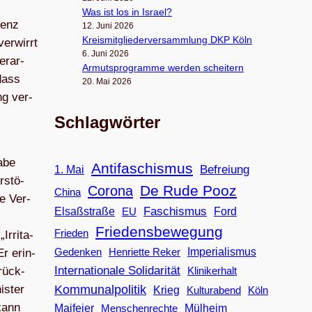
Was ist los in Israel?
renz
12. Juni 2026
Kreis­mit­glie­der­ver­samm­lung DKP Köln
er­wirrt
6. Juni 2026
er­ar­
Armuts­pro­gramme wer­den scheitern
 dass
20. Mai 2026
ng ver­
Schlagwörter
habe
Antifaschismus
Befreiung
1. Mai
­stö­
De Rude Pooz
Corona
China
ie Ver­
Faschismus
Elsaßstraße
EU
Ford
Friedensbewegung
Frieden
rri­ta­
Imperialismus
Gedenken
Henriette Reker
Er erin­
Internationale Solidarität
Klinikerhalt
rück­
Kommunalpolitik
is­ter
Krieg
Köln
Kulturabend
 kann
Maifeier
Menschenrechte
Mülheim