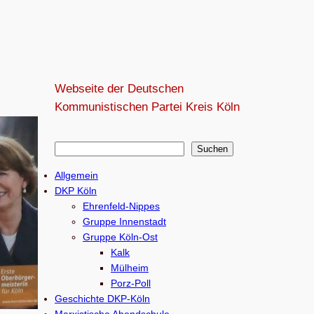
Webseite der Deutschen
Kommunistischen Partei Kreis Köln
S
Suchen
u
Allgemein
c
DKP Köln
h
Ehrenfeld-Nippes
e
Gruppe Innenstadt
Gruppe Köln-Ost
n
Kalk
Mülheim
Porz-Poll
Geschichte DKP-Köln