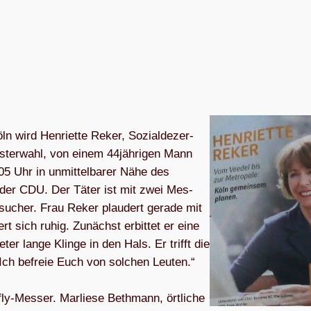
 wird Hen­ri­ette Reker, Sozi­al­de­zer­
­meis­ter­wahl, von einem 44jährigen Mann
5 Uhr in unmit­tel­ba­rer Nähe des
d der CDU. Der Täter ist mit zwei Mes­
su­cher. Frau Reker plau­dert gerade mit
t sich ruhig. Zunächst erbit­tet er eine
­ter lange Klinge in den Hals. Er trifft die
“„Ich befreie Euch von sol­chen Leu­ten.“
fly-Mes­ser. Mar­liese Beth­mann, ört­li­che