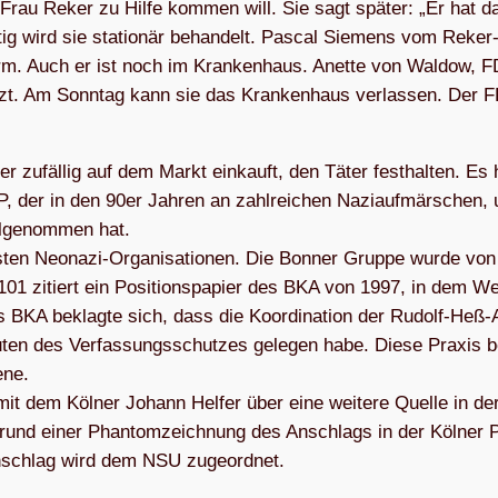
 Frau Reker zu Hilfe kom­men will. Sie sagt spä­ter: „Er hat d
­tig wird sie sta­tio­när behan­delt. Pas­cal Sie­mens vom Reke
­arm. Auch er ist noch im Kran­ken­haus. Anette von Wal­dow, F
etzt. Am Sonn­tag kann sie das Kran­ken­haus ver­las­sen. Der 
 der zufäl­lig auf dem Markt ein­kauft, den Täter fest­hal­ten. Es 
P, der in den 90er Jah­ren an zahl­rei­chen Nazi­auf­mär­schen, 
­ge­nom­men hat.
s­ten Neo­nazi-Orga­ni­sa­tio­nen. Die Bon­ner Gruppe wurde von
r. 101 zitiert ein Posi­ti­ons­pa­pier des BKA von 1997, in dem We
s BKA beklagte sich, dass die Koor­di­na­tion der Rudolf-Heß-A
en des Ver­fas­sungs­schut­zes gele­gen habe. Diese Pra­xis b
ene.
mit dem Köl­ner Johann Hel­fer über eine wei­tere Quelle in d
Grund einer Phan­tom­zeich­nung des Anschlags in der Köl­ner 
 Anschlag wird dem NSU zugeordnet.