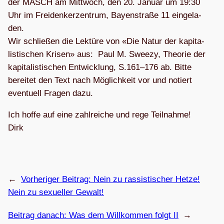
der MASCH am Mitt­woch, den 20. Januar um 19:30
Uhr im Frei­den­ker­zen­trum, Bay­en­straße 11 ein­ge­la­
den.
Wir schlie­ßen die Lek­türe von «Die Natur der kapi­ta­
lis­ti­schen Kri­sen» aus: Paul M. Sweezy, Theo­rie der
kapi­ta­lis­ti­schen Ent­wick­lung, S.161–176 ab. Bitte
berei­tet den Text nach Mög­lich­keit vor und notiert
even­tu­ell Fra­gen dazu.
Ich hoffe auf eine zahl­rei­che und rege Teil­nahme!
Dirk
←
Vorheriger Beitrag:
Nein zu ras­sis­ti­scher Hetze!
Nein zu sexu­el­ler Gewalt!
Beitrag danach:
Was dem Will­kom­men folgt II
→