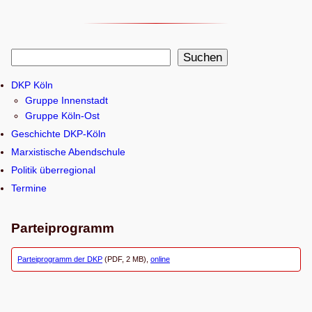
S
Suchen
u
DKP Köln
c
Gruppe Innenstadt
h
Gruppe Köln-Ost
e
Geschichte DKP-Köln
n
Marxistische Abendschule
Politik überregional
Termine
Parteiprogramm
Parteiprogramm der DKP
(PDF, 2 MB),
online