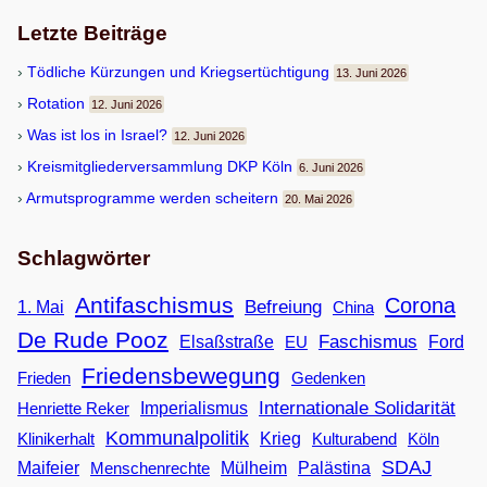
Letzte Beiträge
Töd­li­che Kür­zun­gen und Kriegsertüchtigung
13. Juni 2026
Rota­tion
12. Juni 2026
Was ist los in Israel?
12. Juni 2026
Kreis­mit­glie­der­ver­samm­lung DKP Köln
6. Juni 2026
Armuts­pro­gramme wer­den scheitern
20. Mai 2026
Schlagwörter
Antifaschismus
Corona
Befreiung
1. Mai
China
De Rude Pooz
Faschismus
Elsaßstraße
EU
Ford
Friedensbewegung
Frieden
Gedenken
Internationale Solidarität
Imperialismus
Henriette Reker
Kommunalpolitik
Klinikerhalt
Krieg
Köln
Kulturabend
SDAJ
Maifeier
Menschenrechte
Mülheim
Palästina