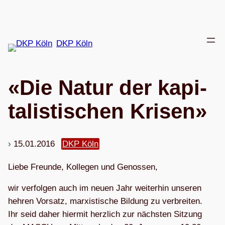
Zum
Inhalt
springen
DKP Köln
«Die Natur der kapi­
ta­lis­ti­schen Krisen»
15.01.2016
DKP Köln
Liebe Freunde, Kol­le­gen und Genossen,
wir ver­fol­gen auch im neuen Jahr wei­ter­hin unse­ren
heh­ren Vor­satz, mar­xis­ti­sche Bil­dung zu ver­brei­ten.
Ihr seid daher hier­mit herz­lich zur nächs­ten Sit­zung