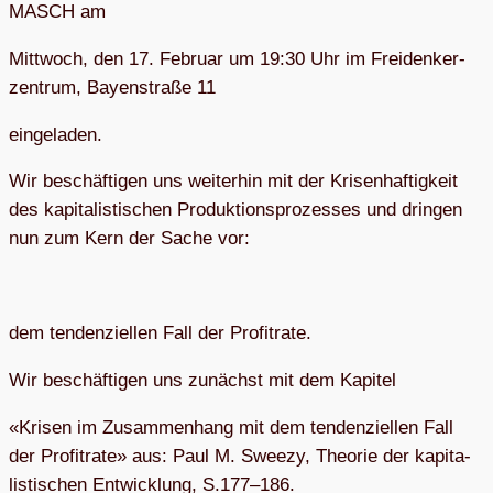
MASCH am
Mitt­woch, den 17. Februar um 19:30 Uhr im Frei­den­ker­
zen­trum, Bay­en­straße 11
ein­ge­la­den.
Wir beschäf­ti­gen uns wei­ter­hin mit der Kri­sen­haf­tig­keit
des kapi­ta­lis­ti­schen Pro­duk­ti­ons­pro­zes­ses und drin­gen
nun zum Kern der Sache vor:
dem ten­den­zi­el­len Fall der Profitrate.
Wir beschäf­ti­gen uns zunächst mit dem Kapitel
«Kri­sen im Zusam­men­hang mit dem ten­den­zi­el­len Fall
der Pro­fi­trate» aus: Paul M. Sweezy, Theo­rie der kapi­ta­
lis­ti­schen Ent­wick­lung, S.177–186.