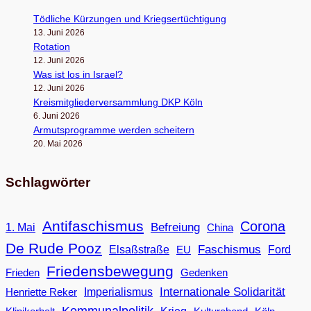
Töd­li­che Kür­zun­gen und Kriegsertüchtigung
13. Juni 2026
Rota­tion
12. Juni 2026
Was ist los in Israel?
12. Juni 2026
Kreis­mit­glie­der­ver­samm­lung DKP Köln
6. Juni 2026
Armuts­pro­gramme wer­den scheitern
20. Mai 2026
Schlagwörter
Antifaschismus
Corona
Befreiung
1. Mai
China
De Rude Pooz
Faschismus
Elsaßstraße
EU
Ford
Friedensbewegung
Frieden
Gedenken
Internationale Solidarität
Imperialismus
Henriette Reker
Kommunalpolitik