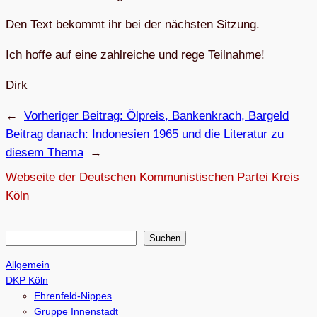
Den Text bekommt ihr bei der nächs­ten Sitzung.
Ich hoffe auf eine zahl­rei­che und rege Teilnahme!
Dirk
←
Vorheriger Beitrag:
Ölpreis, Ban­ken­krach, Bargeld
Beitrag danach:
Indo­ne­sien 1965 und die Lite­ra­tur zu
die­sem Thema
→
Webseite der Deutschen Kommunistischen Partei Kreis
Köln
S
Suchen
u
Allgemein
c
DKP Köln
h
Ehrenfeld-Nippes
e
Gruppe Innenstadt