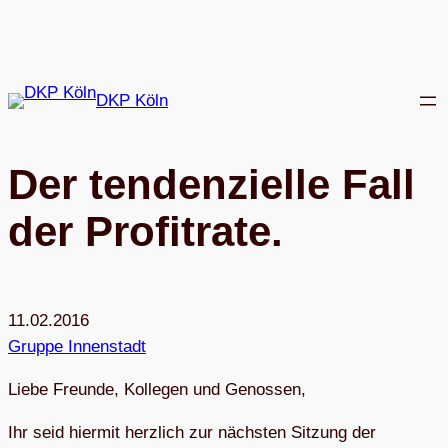
Zum
Inhalt
springen
DKP Köln
Der ten­den­zi­elle Fall
der Profitrate.
11.02.2016
Gruppe Innenstadt
Liebe Freunde, Kol­le­gen und Genossen,
Ihr seid hier­mit herz­lich zur nächs­ten Sit­zung der