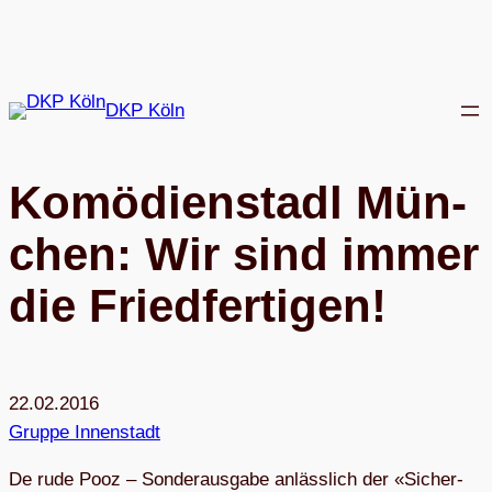
Zum
Inhalt
springen
DKP Köln
Komö­di­en­stadl Mün­
chen: Wir sind immer
die Friedfertigen!
22.02.2016
Gruppe Innenstadt
De rude Pooz – Son­der­aus­gabe anläss­lich der «Sicher­