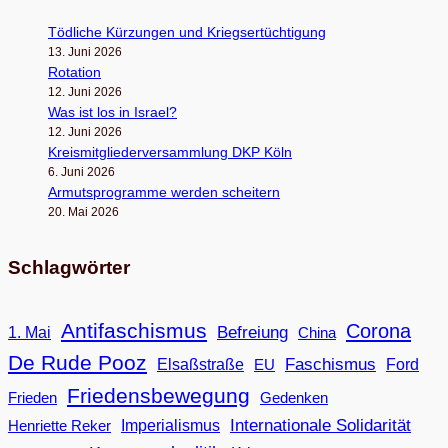
Töd­li­che Kür­zun­gen und Kriegsertüchtigung
13. Juni 2026
Rota­tion
12. Juni 2026
Was ist los in Israel?
12. Juni 2026
Kreis­mit­glie­der­ver­samm­lung DKP Köln
6. Juni 2026
Armuts­pro­gramme wer­den scheitern
20. Mai 2026
Schlagwörter
Antifaschismus
Corona
Befreiung
1. Mai
China
De Rude Pooz
Faschismus
Elsaßstraße
EU
Ford
Friedensbewegung
Frieden
Gedenken
Internationale Solidarität
Imperialismus
Henriette Reker