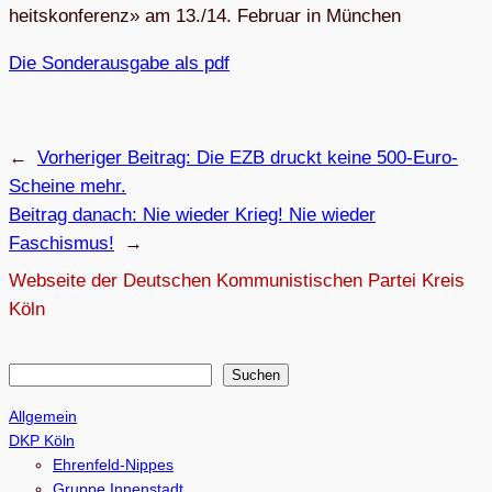
heits­kon­fe­renz» am 13./14. Februar in München
Die Son­der­aus­gabe als pdf
←
Vorheriger Beitrag:
Die EZB druckt keine 500-Euro-
Scheine mehr.
Beitrag danach:
Nie wie­der Krieg! Nie wie­der
Faschismus!
→
Webseite der Deutschen Kommunistischen Partei Kreis
Köln
S
Suchen
u
Allgemein
c
DKP Köln
h
Ehrenfeld-Nippes
e
Gruppe Innenstadt