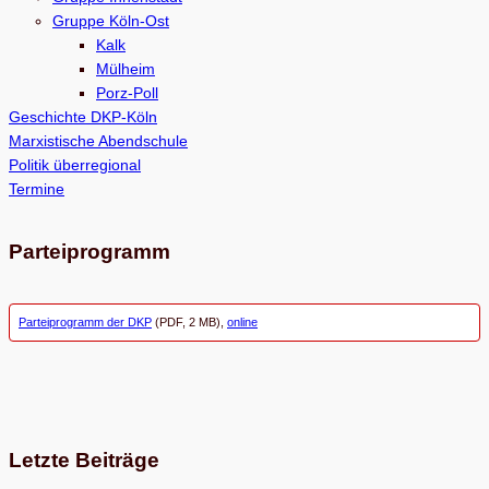
Gruppe Köln-Ost
n
Kalk
Mülheim
Porz-Poll
Geschichte DKP-Köln
Marxistische Abendschule
Politik überregional
Termine
Parteiprogramm
Parteiprogramm der DKP
(PDF, 2 MB),
online
Letzte Beiträge