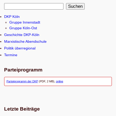
S
Suchen
u
DKP Köln
c
Gruppe Innenstadt
h
Gruppe Köln-Ost
e
Geschichte DKP-Köln
n
Marxistische Abendschule
Politik überregional
Termine
Parteiprogramm
Parteiprogramm der DKP
(PDF, 2 MB),
online
Letzte Beiträge