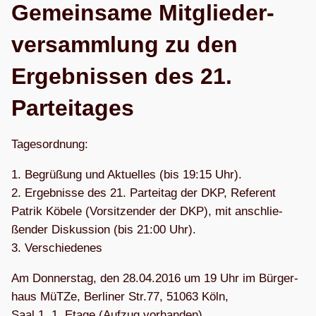
Gemein­same Mit­glie­der­
ver­samm­lung zu den
Ergeb­nis­sen des 21.
Parteitages
Tages­ord­nung:
1. Begrü­ßung und Aktu­el­les (bis 19:15 Uhr).
2. Ergeb­nisse des 21. Par­tei­tag der DKP, Refe­rent
Patrik Köbele (Vor­sit­zen­der der DKP), mit anschlie­
ßen­der Dis­kus­sion (bis 21:00 Uhr).
3. Ver­schie­de­nes
Am Don­ners­tag, den 28.04.2016 um 19 Uhr im Bür­ger­
haus MüTZe, Ber­li­ner Str.77, 51063 Köln,
Saal 1, 1. Etage (Auf­zug vorhanden).