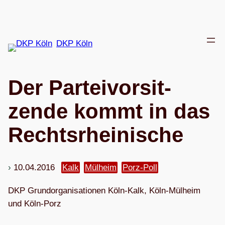
Zum
Inhalt
springen
DKP Köln
Der Par­tei­vor­sit­
zende kommt in das
Rechtsrheinische
10.04.2016
Kalk
Mülheim
Porz-Poll
DKP Grund­or­ga­ni­sa­tio­nen Köln-Kalk, Köln-Mül­heim
und Köln-Porz