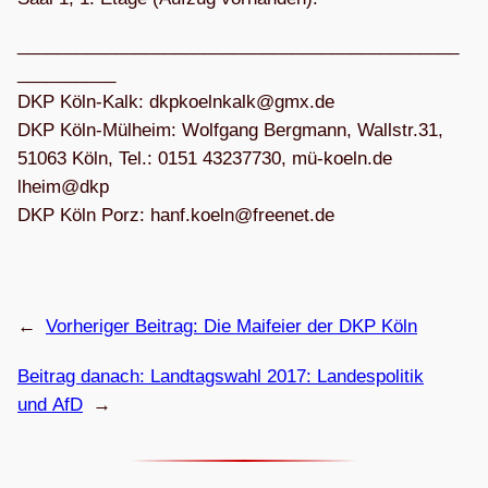
_____________________________________________
__________
DKP Köln-Kalk:
kpkd
knleo
g@kla
ed.xm
DKP Köln-Mül­heim: Wolf­gang Berg­mann, Wallstr.31,
51063 Köln, Tel.: 0151 43237730, mü
eok-
ed.nl
ehl
kd@mi
p
DKP Köln Porz:
h
k.fna
@nleo
neerf
ed.te
←
Vorheriger Beitrag:
Die Mai­feier der DKP Köln
Beitrag danach:
Land­tags­wahl 2017: Lan­des­po­li­tik
und AfD
→