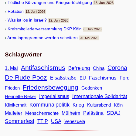
Töd­li­che Kür­zun­gen und Kriegsertüchtigung
13. Juni 2026
Rota­tion
12. Juni 2026
Was ist los in Israel?
12. Juni 2026
Kreis­mit­glie­der­ver­samm­lung DKP Köln
6. Juni 2026
Armuts­pro­gramme wer­den scheitern
20. Mai 2026
Schlagwörter
Antifaschismus
Corona
Befreiung
1. Mai
China
De Rude Pooz
Faschismus
Elsaßstraße
EU
Ford
Friedensbewegung
Frieden
Gedenken
Internationale Solidarität
Imperialismus
Henriette Reker
Kommunalpolitik
Klinikerhalt
Krieg
Köln
Kulturabend
SDAJ
Maifeier
Menschenrechte
Mülheim
Palästina
Sommerfest
USA
TTIP
Venezuela