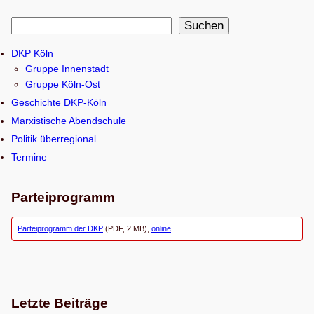
S
Suchen
u
DKP Köln
c
Gruppe Innenstadt
h
Gruppe Köln-Ost
e
Geschichte DKP-Köln
n
Marxistische Abendschule
Politik überregional
Termine
Parteiprogramm
Parteiprogramm der DKP
(PDF, 2 MB),
online
Letzte Beiträge