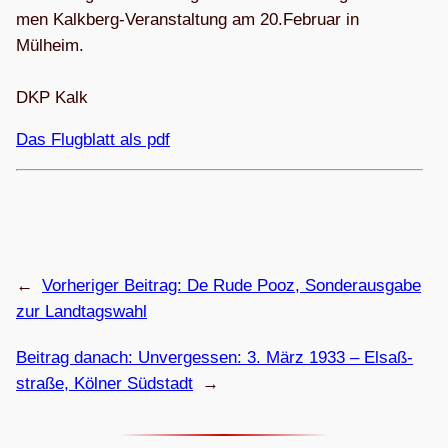
men Kalk­berg-Ver­an­stal­tung am
20.Februar
in
Mülheim.
DKP Kalk
Das Flug­blatt als pdf
←
Vorheriger Beitrag:
De Rude Pooz, Son­der­aus­gabe
zur Landtagswahl
Beitrag danach:
Unver­ges­sen: 3. März 1933 – Elsaß­
straße, Köl­ner Südstadt
→