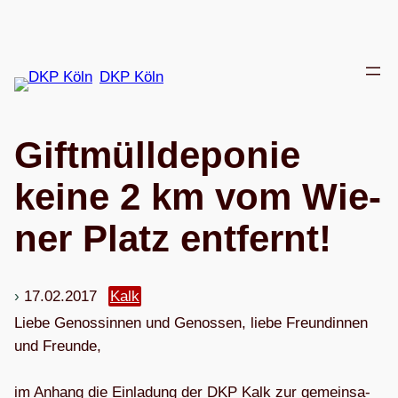
Zum
Inhalt
springen
DKP Köln
Gift­müll­de­po­nie
keine 2 km vom Wie­
ner Platz entfernt!
17.02.2017
Kalk
Liebe Genos­sin­nen und Genos­sen, liebe Freun­din­nen
und Freunde,
im Anhang die Ein­la­dung der DKP Kalk zur gemein­sa­