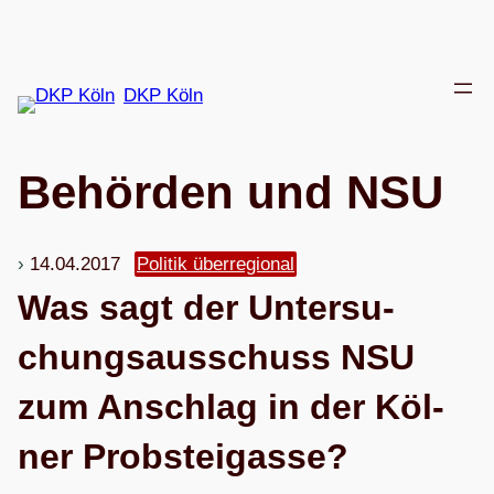
Zum
Inhalt
springen
DKP Köln
Behör­den und NSU
14.04.2017
Politik überregional
Was sagt der Unter­su­
chungs­aus­schuss NSU
zum Anschlag in der Köl­
ner Probsteigasse?