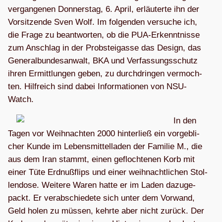
ver­gan­ge­nen Don­ners­tag, 6. April, erläu­terte ihn der
Vor­sit­zende Sven Wolf. Im fol­gen­den ver­su­che ich,
die Frage zu beant­wor­ten, ob die PUA-Erkennt­nisse
zum Anschlag in der Prob­stei­gasse das Design, das
Gene­ral­bun­des­an­walt, BKA und Ver­fas­sungs­schutz
ihren Ermitt­lun­gen geben, zu durch­drin­gen ver­moch­
ten. Hilf­reich sind dabei Infor­ma­tio­nen von NSU-
Watch.
In den
Tagen vor Weih­nach­ten 2000 hin­ter­ließ ein vor­geb­li­
cher Kunde im Lebens­mit­tel­la­den der Fami­lie M., die
aus dem Iran stammt, einen gefloch­te­nen Korb mit
einer Tüte Erd­nuß­flips und einer weih­nacht­li­chen Stol­
len­dose. Wei­tere Waren hatte er im Laden dazu­ge­
packt. Er ver­ab­schie­dete sich unter dem Vor­wand,
Geld holen zu müs­sen, kehrte aber nicht zurück. Der