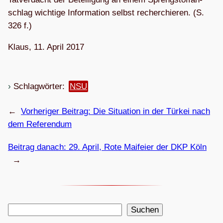
schlag wich­tige Infor­ma­tion selbst recher­chie­ren. (S.
326 f.)
Klaus, 11. April 2017
Schlagwörter:
NSU
←
Vorheriger Beitrag:
Die Situa­tion in der Tür­kei nach
dem Referendum
Beitrag danach:
29. April, Rote Mai­feier der DKP Köln
→
S
Suchen
u