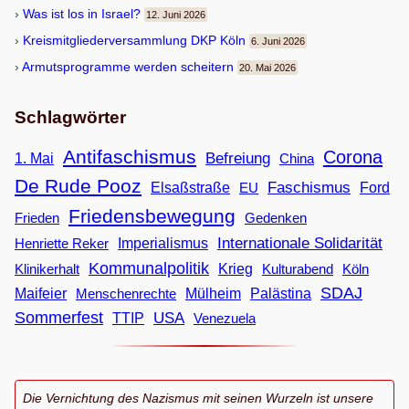
Was ist los in Israel?
12. Juni 2026
Kreis­mit­glie­der­ver­samm­lung DKP Köln
6. Juni 2026
Armuts­pro­gramme wer­den scheitern
20. Mai 2026
Schlagwörter
Antifaschismus
Corona
Befreiung
1. Mai
China
De Rude Pooz
Faschismus
Elsaßstraße
EU
Ford
Friedensbewegung
Frieden
Gedenken
Internationale Solidarität
Imperialismus
Henriette Reker
Kommunalpolitik
Klinikerhalt
Krieg
Köln
Kulturabend
SDAJ
Maifeier
Menschenrechte
Mülheim
Palästina
Sommerfest
USA
TTIP
Venezuela
Die Vernichtung des Nazismus mit seinen Wurzeln ist unsere