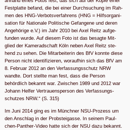
anhand eines Fotos fest, das sich auf der Kopie einer
Fest­platte befand, die bei einer Durch­su­chung im Rah­
men des HNG-Ver­bots­ver­fah­rens (HNG = Hilfs­or­ga­ni­
sa­tion für Natio­nale Poli­ti­sche Gefan­gene und deren
Ange­hö­rige e.V.) im Jahr 2010 bei Axel Reitz auf­ge­
fun­den wurde. Auf die­sem Foto ist das besagte Mit­
glied der Kame­rad­schaft Köln neben Axel Reitz ste­
hend zu sehen. Die Mit­ar­bei­te­rin des BfV konnte diese
Per­son nicht iden­ti­fi­zie­ren, wor­auf­hin sich das BfV am
8. Februar 2012 an den Ver­fas­sungs­schutz NRW
wandte. Dort stellte man fest, dass die Per­son
behörd­lich bekannt war. Zwi­schen 1989 und 2012 war
Johann Hel­fer Ver­trau­ens­per­son des Ver­fas­sungs­
schut­zes NRW.“ (S. 315)
Im Juni 2014 ging es im Münch­ner NSU-Pro­zess um
den Anschlag in der Prob­stei­gasse. In sei­nem Paul­
chen-Pan­ther-Video hatte sich der NSU dazu bekannt.