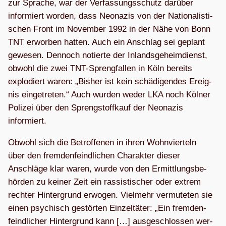
zur Spra­che, war der Ver­fas­sungs­schutz dar­über
infor­miert wor­den, dass Neo­na­zis von der Natio­na­lis­ti­
schen Front im Novem­ber 1992 in der Nähe von Bonn
TNT erwor­ben hat­ten. Auch ein Anschlag sei geplant
gewe­sen. Den­noch notierte der Inlands­ge­heim­dienst,
obwohl die zwei TNT-Spreng­fal­len in Köln bereits
explo­diert waren: „Bis­her ist kein schä­di­gen­des Ereig­
nis ein­ge­tre­ten.“ Auch wur­den weder LKA noch Köl­ner
Poli­zei über den Spreng­stoff­kauf der Neo­na­zis
informiert.
Obwohl sich die Betrof­fe­nen in ihren Wohn­vier­teln
über den frem­den­feind­li­chen Cha­rak­ter die­ser
Anschläge klar waren, wurde von den Ermitt­lungs­be­
hör­den zu kei­ner Zeit ein ras­sis­ti­scher oder extrem
rech­ter Hin­ter­grund erwo­gen. Viel­mehr ver­mu­te­ten sie
einen psy­chisch gestör­ten Ein­zel­tä­ter: „Ein frem­den­
feind­li­cher Hin­ter­grund kann […] aus­ge­schlos­sen wer­