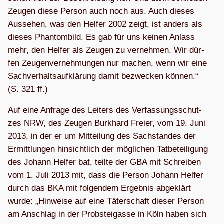
Zeu­gen diese Per­son auch noch aus. Auch die­ses
Aus­se­hen, was den Hel­fer 2002 zeigt, ist anders als
die­ses Phan­tom­bild. Es gab für uns kei­nen Anlass
mehr, den Hel­fer als Zeu­gen zu ver­neh­men. Wir dür­
fen Zeu­gen­ver­neh­mun­gen nur machen, wenn wir eine
Sach­ver­halts­auf­klä­rung damit bezwe­cken kön­nen.“
(S. 321 ff.)
Auf eine Anfrage des Lei­ters des Ver­fas­sungs­schut­
zes NRW, des Zeu­gen Burk­hard Freier, vom 19. Juni
2013, in der er um Mit­tei­lung des Sach­stan­des der
Ermitt­lun­gen hin­sicht­lich der mög­li­chen Tat­be­tei­li­gung
des Johann Hel­fer bat, teilte der GBA mit Schrei­ben
vom 1. Juli 2013 mit, dass die Per­son Johann Hel­fer
durch das BKA mit fol­gen­dem Ergeb­nis abge­klärt
wurde: „Hin­weise auf eine Täter­schaft die­ser Per­son
am Anschlag in der Prob­stei­gasse in Köln haben sich