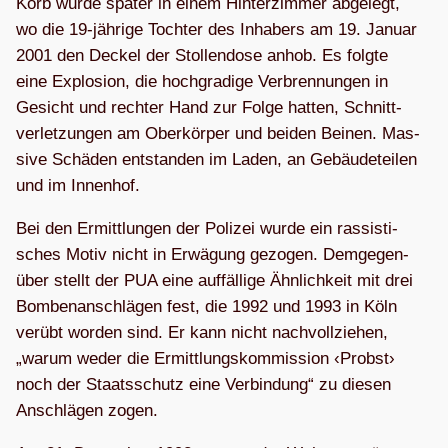
Korb wurde spä­ter in einem Hin­ter­zim­mer abge­legt,
wo die 19-jäh­rige Toch­ter des Inha­bers am 19. Januar
2001 den Deckel der Stol­len­dose anhob. Es folgte
eine Explo­sion, die hoch­gra­dige Ver­bren­nun­gen in
Gesicht und rech­ter Hand zur Folge hat­ten, Schnitt­
ver­let­zun­gen am Ober­kör­per und bei­den Bei­nen. Mas­
sive Schä­den ent­stan­den im Laden, an Gebäu­de­tei­len
und im Innenhof.
Bei den Ermitt­lun­gen der Poli­zei wurde ein ras­sis­ti­
sches Motiv nicht in Erwä­gung gezo­gen. Dem­ge­gen­
über stellt der PUA eine auf­fäl­lige Ähn­lich­keit mit drei
Bom­ben­an­schlä­gen fest, die 1992 und 1993 in Köln
ver­übt wor­den sind. Er kann nicht nach­voll­zie­hen,
„warum weder die Ermitt­lungs­kom­mis­sion ‹Probst›
noch der Staats­schutz eine Ver­bin­dung“ zu die­sen
Anschlä­gen zogen.