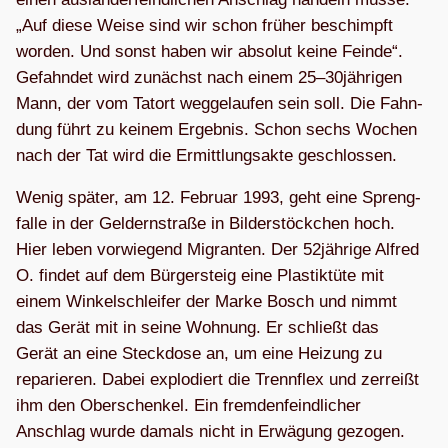
„Auf diese Weise sind wir schon frü­her beschimpft
wor­den. Und sonst haben wir abso­lut keine Feinde“.
Gefahn­det wird zunächst nach einem 25–30jährigen
Mann, der vom Tat­ort weg­ge­lau­fen sein soll. Die Fahn­
dung führt zu kei­nem Ergeb­nis. Schon sechs Wochen
nach der Tat wird die Ermitt­lungs­akte geschlossen.
Wenig spä­ter, am 12. Februar 1993, geht eine Spreng­
falle in der Gel­dern­straße in Bil­der­stöck­chen hoch.
Hier leben vor­wie­gend Migran­ten. Der 52jährige Alfred
O. fin­det auf dem Bür­ger­steig eine Plas­tik­tüte mit
einem Win­kel­schlei­fer der Marke Bosch und nimmt
das Gerät mit in seine Woh­nung. Er schließt das
Gerät an eine Steck­dose an, um eine Hei­zung zu
repa­rie­ren. Dabei explo­diert die Trenn­flex und zer­reißt
ihm den Ober­schen­kel. Ein frem­den­feind­li­cher
Anschlag wurde damals nicht in Erwä­gung gezogen.