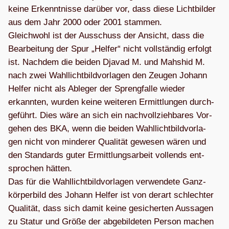
keine Erkennt­nisse dar­über vor, dass diese Licht­bil­der
aus dem Jahr 2000 oder 2001 stam­men.
Gleich­wohl ist der Aus­schuss der Ansicht, dass die
Bear­bei­tung der Spur „Hel­fer“ nicht voll­stän­dig erfolgt
ist. Nach­dem die bei­den Dja­vad M. und Mahs­hid M.
nach zwei Wahl­licht­bild­vor­la­gen den Zeu­gen Johann
Hel­fer nicht als Able­ger der Spreng­falle wie­der
erkann­ten, wur­den keine wei­te­ren Ermitt­lun­gen durch­
ge­führt. Dies wäre an sich ein nach­voll­zieh­ba­res Vor­
ge­hen des BKA, wenn die bei­den Wahl­licht­bild­vor­la­
gen nicht von min­de­rer Qua­li­tät gewe­sen wären und
den Stan­dards guter Ermitt­lungs­ar­beit voll­ends ent­
spro­chen hät­ten.
Das für die Wahl­licht­bild­vor­la­gen ver­wen­dete Ganz­
kör­per­bild des Johann Hel­fer ist von der­art schlech­ter
Qua­li­tät, dass sich damit keine gesi­cher­ten Aus­sa­gen
zu Sta­tur und Größe der abge­bil­de­ten Per­son machen