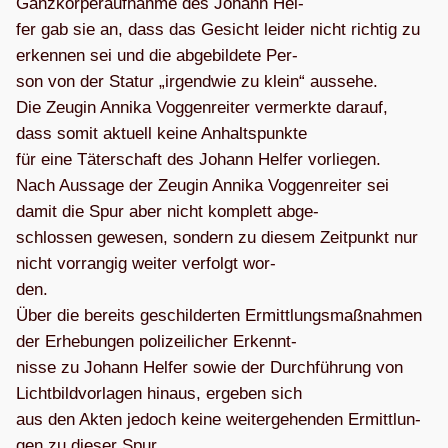
Ganz­kör­per­auf­nahme des Johann Hel-
fer gab sie an, dass das Gesicht lei­der nicht rich­tig zu
erken­nen sei und die abge­bil­dete Per-
son von der Sta­tur „irgend­wie zu klein“ aus­sehe.
Die Zeu­gin Annika Vog­gen­rei­ter ver­merkte dar­auf,
dass somit aktu­ell keine Anhalts­punkte
für eine Täter­schaft des Johann Hel­fer vor­lie­gen.
Nach Aus­sage der Zeu­gin Annika Vog­gen­rei­ter sei
damit die Spur aber nicht kom­plett abge-
schlos­sen gewe­sen, son­dern zu die­sem Zeit­punkt nur
nicht vor­ran­gig wei­ter ver­folgt wor-
den.
Über die bereits geschil­der­ten Ermitt­lungs­maß­nah­men
der Erhe­bun­gen poli­zei­li­cher Erkennt-
nisse zu Johann Hel­fer sowie der Durch­füh­rung von
Licht­bild­vor­la­gen hin­aus, erge­ben sich
aus den Akten jedoch keine wei­ter­ge­hen­den Ermitt­lun­
gen zu die­ser Spur.