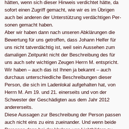
hät­ten, wenn sich die­ser Hin­weis ver­dich­tet hätte, da
sofort einen Zugriff gemacht, wie wir es im Übri­gen
auch bei ande­ren der Unter­stüt­zung ver­däch­ti­gen Per­
so­nen gemacht haben.
Aber wir haben dann nach unse­ren Abklä­run­gen die
Bewer­tung für uns getrof­fen, dass Johann Hel­fer für
uns nicht tat­ver­däch­tig ist, weil sein Aus­se­hen zum
dama­li­gen Zeit­punkt nicht der Beschrei­bung des für
uns auch sehr wich­ti­gen Zeu­gen Herrn M. ent­spricht.
Wir haben – auch das ist Ihnen ja bekannt – auch
durch­aus unter­schied­li­che Beschrei­bun­gen die­ser
Per­son, die sich im Laden­lo­kal auf­ge­hal­ten hat, von
Herrn M. Am 19. und 21. einer­seits und von der
Schwes­ter der Geschä­dig­ten aus dem Jahr 2012
ande­rer­seits.
Diese Aus­sa­gen zur Beschrei­bung der Per­son pas­sen
auch nicht eins zu eins zuein­an­der. Und wenn beide