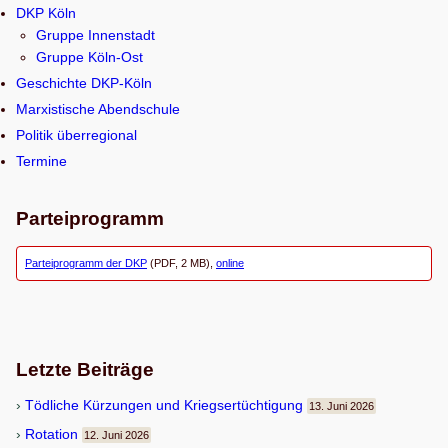
DKP Köln
c
Gruppe Innenstadt
h
Gruppe Köln-Ost
e
Geschichte DKP-Köln
n
Marxistische Abendschule
Politik überregional
Termine
Parteiprogramm
Parteiprogramm der DKP
(PDF, 2 MB),
online
Letzte Beiträge
Töd­li­che Kür­zun­gen und Kriegsertüchtigung
13. Juni 2026
Rota­tion
12. Juni 2026