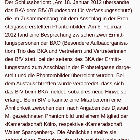
Der Schluss­be­richt: „Am 18. Januar 2012 über­sandte
das BKA dem BfV (Bun­des­amt für Ver­fas­sungs­schutz)
die im Zusam­men­hang mit dem Anschlag in der Prob­
stei­gasse erstell­ten Phan­tom­bil­der. Am 6. Februar
2012 fand eine Bespre­chung zwi­schen zwei Ermitt­
lungs­per­so­nen der BAO (Beson­dere Auf­bau­or­ga­ni­sa­
tion) Trio des BKA und Ver­tre­tern und Ver­tre­te­rin­nen
des BfV statt, bei der sei­tens des BKA der Ermitt­
lungs­stand zum Anschlag in der Prob­stei­gasse dar­ge­
stellt und die Phan­tom­bil­der über­reicht wur­den. Bei
dem Aus­tausch­tref­fen wurde ver­ab­re­det, dass sich
das BfV beim BKA mel­det, sobald es neue Hin­weise
erlangt. Beim BfV erkannte eine Mit­ar­bei­te­rin eine
Ähn­lich­keit zwi­schen dem nach Anga­ben des Dja­vad
M. gezeich­ne­ten Phan­tom­bild und einem Mit­glied der
‹Kame­rad­schaft Köln›, respek­tive ‹Kame­rad­schaft
Wal­ter Span­gen­berg›. Die Ähn­lich­keit stellte sie