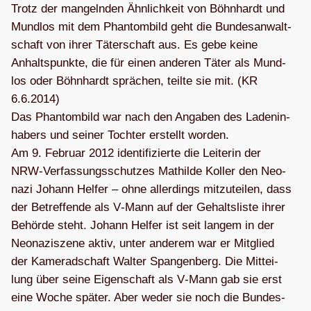
Trotz der man­geln­den Ähn­lich­keit von Böhn­hardt und
Mund­los mit dem Phan­tom­bild geht die Bun­des­an­walt­
schaft von ihrer Täter­schaft aus. Es gebe keine
Anhalts­punkte, die für einen ande­ren Täter als Mund­
los oder Böhn­hardt sprä­chen, teilte sie mit. (KR
6.6.2014)
Das Phan­tom­bild war nach den Anga­ben des Laden­in­
ha­bers und sei­ner Toch­ter erstellt wor­den.
Am 9. Februar 2012 iden­ti­fi­zierte die Lei­te­rin der
NRW-Ver­fas­sungs­schut­zes Mat­hilde Kol­ler den Neo­
nazi Johann Hel­fer – ohne aller­dings mit­zu­tei­len, dass
der Betref­fende als V‑Mann auf der Gehalts­liste ihrer
Behörde steht. Johann Hel­fer ist seit lan­gem in der
Neo­na­zi­szene aktiv, unter ande­rem war er Mit­glied
der Kame­rad­schaft Wal­ter Span­gen­berg. Die Mit­tei­
lung über seine Eigen­schaft als V‑Mann gab sie erst
eine Woche spä­ter. Aber weder sie noch die Bun­des­