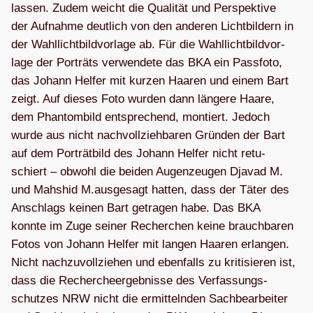
las­sen. Zudem weicht die Qua­li­tät und Per­spek­tive
der Auf­nahme deut­lich von den ande­ren Licht­bil­dern in
der Wahl­licht­bild­vor­lage ab. Für die Wahl­licht­bild­vor­
lage der Por­träts ver­wen­dete das BKA ein Pass­foto,
das Johann Hel­fer mit kur­zen Haa­ren und einem Bart
zeigt. Auf die­ses Foto wur­den dann län­gere Haare,
dem Phan­tom­bild ent­spre­chend, mon­tiert. Jedoch
wurde aus nicht nach­voll­zieh­ba­ren Grün­den der Bart
auf dem Por­trät­bild des Johann Hel­fer nicht retu­
schiert – obwohl die bei­den Augen­zeu­gen Dja­vad M.
und Mahs­hid M.ausgesagt hat­ten, dass der Täter des
Anschlags kei­nen Bart getra­gen habe. Das BKA
konnte im Zuge sei­ner Recher­chen keine brauch­ba­ren
Fotos von Johann Hel­fer mit lan­gen Haa­ren erlan­gen.
Nicht nach­zu­voll­zie­hen und eben­falls zu kri­ti­sie­ren ist,
dass die Recher­che­er­geb­nisse des Ver­fas­sungs­
schut­zes NRW nicht die ermit­teln­den Sach­be­ar­bei­ter