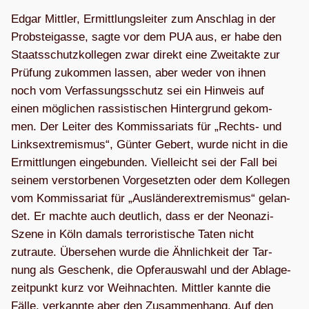
Edgar Mitt­ler, Ermitt­lungs­lei­ter zum Anschlag in der
Prob­stei­gasse, sagte vor dem PUA aus, er habe den
Staats­schutz­kol­le­gen zwar direkt eine Zweit­akte zur
Prü­fung zukom­men las­sen, aber weder von ihnen
noch vom Ver­fas­sungs­schutz sei ein Hin­weis auf
einen mög­li­chen ras­sis­ti­schen Hin­ter­grund gekom­
men. Der Lei­ter des Kom­mis­sa­ri­ats für „Rechts- und
Links­extre­mis­mus“, Gün­ter Gebert, wurde nicht in die
Ermitt­lun­gen ein­ge­bun­den. Viel­leicht sei der Fall bei
sei­nem ver­stor­be­nen Vor­ge­setz­ten oder dem Kol­le­gen
vom Kom­mis­sa­riat für „Aus­län­der­ex­tre­mis­mus“ gelan­
det. Er machte auch deut­lich, dass er der Neo­nazi-
Szene in Köln damals ter­ro­ris­ti­sche Taten nicht
zutraute. Über­se­hen wurde die Ähn­lich­keit der Tar­
nung als Geschenk, die Opfer­aus­wahl und der Abla­ge­
zeit­punkt kurz vor Weih­nach­ten. Mitt­ler kannte die
Fälle, ver­kannte aber den Zusam­men­hang. Auf den