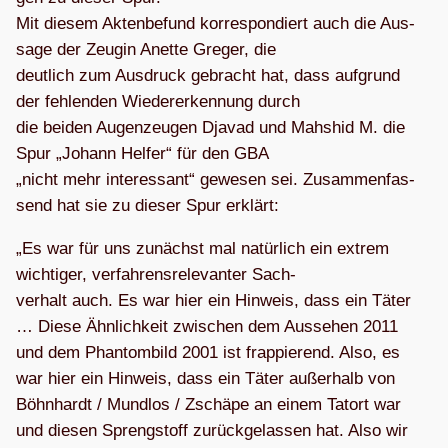
Mit die­sem Akten­be­fund kor­re­spon­diert auch die Aus­
sage der Zeu­gin Anette Gre­ger, die
deut­lich zum Aus­druck gebracht hat, dass auf­grund
der feh­len­den Wie­der­erken­nung durch
die bei­den Augen­zeu­gen Dja­vad und Mahs­hid M. die
Spur „Johann Hel­fer“ für den GBA
„nicht mehr inter­es­sant“ gewe­sen sei. Zusam­men­fas­
send hat sie zu die­ser Spur erklärt:
„Es war für uns zunächst mal natür­lich ein extrem
wich­ti­ger, ver­fah­rens­re­le­van­ter Sach-
ver­halt auch. Es war hier ein Hin­weis, dass ein Täter
… Diese Ähn­lich­keit zwi­schen dem Aus­se­hen 2011
und dem Phan­tom­bild 2001 ist frap­pie­rend. Also, es
war hier ein Hin­weis, dass ein Täter außer­halb von
Böhn­hardt / Mund­los / Zsch­äpe an einem Tat­ort war
und die­sen Spreng­stoff zurück­ge­las­sen hat. Also wir