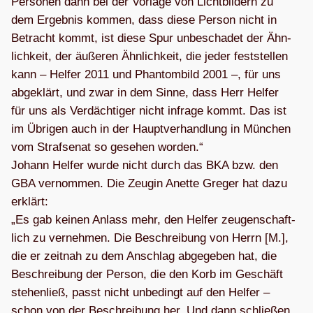
Per­so­nen dann bei der Vor­lage von Licht­bil­dern zu
dem Ergeb­nis kom­men, dass diese Per­son nicht in
Betracht kommt, ist diese Spur unbe­scha­det der Ähn­
lich­keit, der äuße­ren Ähn­lich­keit, die jeder fest­stel­len
kann – Hel­fer 2011 und Phan­tom­bild 2001 –, für uns
abge­klärt, und zwar in dem Sinne, dass Herr Hel­fer
für uns als Ver­däch­ti­ger nicht infrage kommt. Das ist
im Übri­gen auch in der Haupt­ver­hand­lung in Mün­chen
vom Straf­se­nat so gese­hen wor­den.“
Johann Hel­fer wurde nicht durch das BKA bzw. den
GBA ver­nom­men. Die Zeu­gin Anette Gre­ger hat dazu
erklärt:
„Es gab kei­nen Anlass mehr, den Hel­fer zeu­gen­schaft­
lich zu ver­neh­men. Die Beschrei­bung von Herrn [M.],
die er zeit­nah zu dem Anschlag abge­ge­ben hat, die
Beschrei­bung der Per­son, die den Korb im Geschäft
ste­hen­ließ, passt nicht unbe­dingt auf den Hel­fer –
schon von der Beschrei­bung her. Und dann schlie­ßen