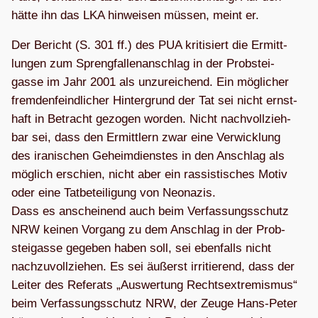
hätte ihn das LKA hin­wei­sen müs­sen, meint er.
Der Bericht (S. 301 ff.) des PUA kri­ti­siert die Ermitt­
lun­gen zum Spreng­fal­len­an­schlag in der Prob­stei­
gasse im Jahr 2001 als unzu­rei­chend. Ein mög­li­cher
frem­den­feind­li­cher Hin­ter­grund der Tat sei nicht ernst­
haft in Betracht gezo­gen wor­den. Nicht nach­voll­zieh­
bar sei, dass den Ermitt­lern zwar eine Ver­wick­lung
des ira­ni­schen Geheim­diens­tes in den Anschlag als
mög­lich erschien, nicht aber ein ras­sis­ti­sches Motiv
oder eine Tat­be­tei­li­gung von Neo­na­zis.
Dass es anschei­nend auch beim Ver­fas­sungs­schutz
NRW kei­nen Vor­gang zu dem Anschlag in der Prob­
stei­gasse gege­ben haben soll, sei eben­falls nicht
nach­zu­voll­zie­hen. Es sei äußerst irri­tie­rend, dass der
Lei­ter des Refe­rats „Aus­wer­tung Rechts­extre­mis­mus“
beim Ver­fas­sungs­schutz NRW, der Zeuge Hans-Peter