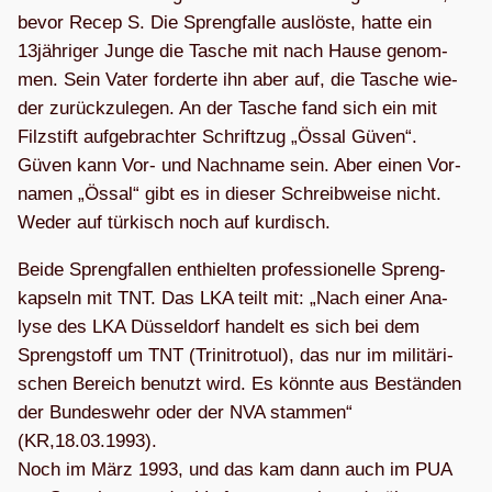
bevor Recep S. Die Spreng­falle aus­löste, hatte ein
13jähriger Junge die Tasche mit nach Hause genom­
men. Sein Vater for­derte ihn aber auf, die Tasche wie­
der zurück­zu­le­gen. An der Tasche fand sich ein mit
Filz­stift auf­ge­brach­ter Schrift­zug „Össal Güven“.
Güven kann Vor- und Nach­name sein. Aber einen Vor­
na­men „Össal“ gibt es in die­ser Schreib­weise nicht.
Weder auf tür­kisch noch auf kurdisch.
Beide Spreng­fal­len ent­hiel­ten pro­fes­sio­nelle Spreng­
kap­seln mit TNT. Das LKA teilt mit: „Nach einer Ana­
lyse des LKA Düs­sel­dorf han­delt es sich bei dem
Spreng­stoff um TNT (Tri­ni­tro­tuol), das nur im mili­tä­ri­
schen Bereich benutzt wird. Es könnte aus Bestän­den
der Bun­des­wehr oder der NVA stam­men“
(KR,18.03.1993).
Noch im März 1993, und das kam dann auch im PUA