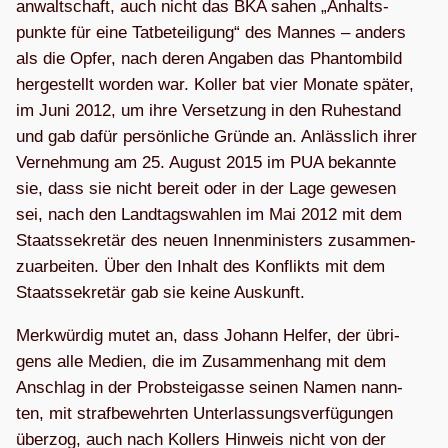
an­walt­schaft, auch nicht das BKA sahen „Anhalts­
punkte für eine Tat­be­tei­li­gung“ des Man­nes – anders
als die Opfer, nach deren Anga­ben das Phan­tom­bild
her­ge­stellt wor­den war. Kol­ler bat vier Monate spä­ter,
im Juni 2012, um ihre Ver­set­zung in den Ruhe­stand
und gab dafür per­sön­li­che Gründe an. Anläss­lich ihrer
Ver­neh­mung am 25. August 2015 im PUA bekannte
sie, dass sie nicht bereit oder in der Lage gewe­sen
sei, nach den Land­tags­wah­len im Mai 2012 mit dem
Staats­se­kre­tär des neuen Innen­mi­nis­ters zusam­men­
zu­ar­bei­ten. Über den Inhalt des Kon­flikts mit dem
Staats­se­kre­tär gab sie keine Auskunft.
Merk­wür­dig mutet an, dass Johann Hel­fer, der übri­
gens alle Medien, die im Zusam­men­hang mit dem
Anschlag in der Prob­stei­gasse sei­nen Namen nann­
ten, mit straf­be­wehr­ten Unter­las­sungs­ver­fü­gun­gen
über­zog, auch nach Kol­lers Hin­weis nicht von der