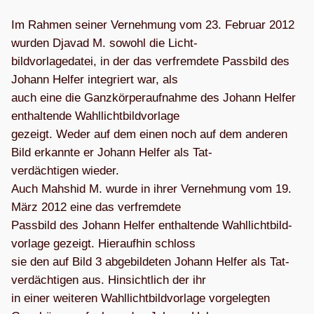
Im Rah­men sei­ner Ver­neh­mung vom 23. Februar 2012
wur­den Dja­vad M. sowohl die Licht-
bild­vor­la­ge­da­tei, in der das ver­frem­dete Pass­bild des
Johann Hel­fer inte­griert war, als
auch eine die Ganz­kör­per­auf­nahme des Johann Hel­fer
ent­hal­tende Wahl­licht­bild­vor­lage
gezeigt. Weder auf dem einen noch auf dem ande­ren
Bild erkannte er Johann Hel­fer als Tat-
ver­däch­ti­gen wie­der.
Auch Mahs­hid M. wurde in ihrer Ver­neh­mung vom 19.
März 2012 eine das ver­frem­dete
Pass­bild des Johann Hel­fer ent­hal­tende Wahl­licht­bild­
vor­lage gezeigt. Hier­auf­hin schloss
sie den auf Bild 3 abge­bil­de­ten Johann Hel­fer als Tat­
ver­däch­ti­gen aus. Hin­sicht­lich der ihr
in einer wei­te­ren Wahl­licht­bild­vor­lage vor­ge­leg­ten