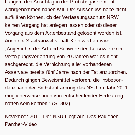
Lün­gen, den Anschlag in der Prob­stei­gasse nicht
wahr­ge­nom­men haben will. Der Aus­schuss habe nicht
auf­klä­ren kön­nen, ob der Ver­fas­sungs­schutz NRW
kei­nen Vor­gang hat anle­gen las­sen oder ob die­ser
Vor­gang aus dem Akten­be­stand gelöscht wor­den ist.
Auch die Staats­an­walt­schaft Köln wird kri­ti­siert.
„Ange­sichts der Art und Schwere der Tat sowie einer
Ver­fol­gungs­ver­jäh­rung von 20 Jah­ren war es nicht
sach­ge­recht, die Ver­nich­tung aller vor­han­de­nen
Asser­vate bereits fünf Jahre nach der Tat anzu­ord­nen.
Dadurch gin­gen Beweis­mit­tel ver­lo­ren, die ins­be­son­
dere nach der Selbst­ent­tar­nung des NSU im Jahr 2011
mög­li­cher­weise noch von ent­schei­den­der Bedeu­tung
hät­ten sein kön­nen.“ (S. 302)
Novem­ber 2011. Der NSU fliegt auf. Das Paulchen-
Panther-Video