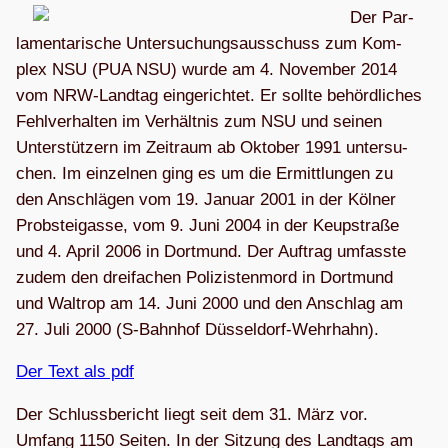
Der Par­
la­men­ta­ri­sche Unter­su­chungs­aus­schuss zum Kom­
plex NSU (PUA NSU) wurde am 4. Novem­ber 2014
vom NRW-Land­tag ein­ge­rich­tet. Er sollte behörd­li­ches
Fehl­ver­hal­ten im Ver­hält­nis zum NSU und sei­nen
Unter­stüt­zern im Zeit­raum ab Okto­ber 1991 unter­su­
chen. Im ein­zel­nen ging es um die Ermitt­lun­gen zu
den Anschlä­gen vom 19. Januar 2001 in der Köl­ner
Prob­stei­gasse, vom 9. Juni 2004 in der Keup­straße
und 4. April 2006 in Dort­mund. Der Auf­trag umfasste
zudem den drei­fa­chen Poli­zis­ten­mord in Dort­mund
und Wal­trop am 14. Juni 2000 und den Anschlag am
27. Juli 2000 (S‑Bahnhof Düsseldorf-Wehrhahn).
Der Text als pdf
Der Schluss­be­richt liegt seit dem 31. März vor.
Umfang 1150 Sei­ten. In der Sit­zung des Land­tags am