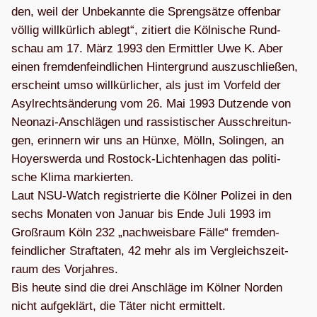
den, weil der Unbe­kannte die Spreng­sätze offen­bar
völ­lig will­kür­lich ablegt“, zitiert die Köl­ni­sche Rund­
schau am 17. März 1993 den Ermitt­ler Uwe K. Aber
einen frem­den­feind­li­chen Hin­ter­grund aus­zu­schlie­ßen,
erscheint umso will­kür­li­cher, als just im Vor­feld der
Asyl­rechts­än­de­rung vom 26. Mai 1993 Dut­zende von
Neo­nazi-Anschlä­gen und ras­sis­ti­scher Aus­schrei­tun­
gen, erin­nern wir uns an Hünxe, Mölln, Solin­gen, an
Hoyers­werda und Ros­tock-Lich­ten­ha­gen das poli­ti­
sche Klima mar­kier­ten.
Laut NSU-Watch regis­trierte die Köl­ner Poli­zei in den
sechs Mona­ten von Januar bis Ende Juli 1993 im
Groß­raum Köln 232 „nach­weis­bare Fälle“ frem­den­
feind­li­cher Straf­ta­ten, 42 mehr als im Ver­gleichs­zeit­
raum des Vor­jah­res.
Bis heute sind die drei Anschläge im Köl­ner Nor­den
nicht auf­ge­klärt, die Täter nicht ermittelt.