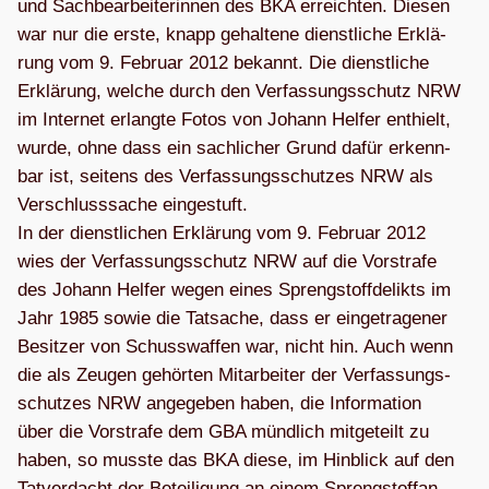
und Sach­be­ar­bei­te­rin­nen des BKA erreich­ten. Die­sen
war nur die erste, knapp gehal­tene dienst­li­che Erklä­
rung vom 9. Februar 2012 bekannt. Die dienst­li­che
Erklä­rung, wel­che durch den Ver­fas­sungs­schutz NRW
im Inter­net erlangte Fotos von Johann Hel­fer ent­hielt,
wurde, ohne dass ein sach­li­cher Grund dafür erkenn­
bar ist, sei­tens des Ver­fas­sungs­schut­zes NRW als
Ver­schluss­sa­che ein­ge­stuft.
In der dienst­li­chen Erklä­rung vom 9. Februar 2012
wies der Ver­fas­sungs­schutz NRW auf die Vor­strafe
des Johann Hel­fer wegen eines Spreng­stoff­de­likts im
Jahr 1985 sowie die Tat­sa­che, dass er ein­ge­tra­ge­ner
Besit­zer von Schuss­waf­fen war, nicht hin. Auch wenn
die als Zeu­gen gehör­ten Mit­ar­bei­ter der Ver­fas­sungs­
schut­zes NRW ange­ge­ben haben, die Infor­ma­tion
über die Vor­strafe dem GBA münd­lich mit­ge­teilt zu
haben, so musste das BKA diese, im Hin­blick auf den
Tat­ver­dacht der Betei­li­gung an einem Spreng­stoff­an­