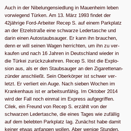
Auch in der Nibe­lun­gen­sied­lung in Mau­en­heim leben
vor­wie­gend Tür­ken. Am 13. März 1993 fin­det der
42jährige Ford-Arbei­ter Recep S. auf einem Park­platz
an der Etzel­straße eine schwarze Leder­ta­sche und
darin einen Auto­staub­sauger. Er kann ihn brau­chen,
denn er will sei­nen Wagen her­rich­ten, um ihn zu ver­
kau­fen und nach 16 Jah­ren in Deutsch­land wie­der in
die Tür­kei zurück­zu­keh­ren. Recep S. löst die Explo­
sion aus, als er den Staub­sauger an den Ziga­ret­ten­an­
zün­der anschließt. Sein Ober­kör­per ist schwer ver­
letzt. Er ver­liert ein Auge. Nach sie­ben Wochen im
Kran­ken­haus ist er arbeits­un­fä­hig. Im Okto­ber 2014
wird der Fall noch ein­mal im Express auf­ge­grif­fen.
Cilek, ein Freund von Recep S. erzählt von der
schwar­zen Leder­ta­sche, die eines Tages wie zufäl­lig
auf dem beleb­ten Park­platz lag. Zunächst habe damit
kei­ner etwas anfan­gen wol­len. Aber wenige Stun­den,