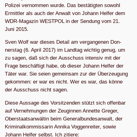
Poli­zei ver­nom­men wurde. Das bestä­tig­ten sowohl
Ermitt­ler als auch der Anwalt von Johann Hel­fer dem
WDR-Maga­zin WEST­POL in der Sen­dung vom 21.
Juni 2015.
Sven Wolf war die­ses Detail am ver­gan­ge­nen Don­
ners­tag (6. April 2017) im Land­tag wich­tig genug, um
zu sagen, daß sich der Aus­schuss inten­siv mit der
Frage beschäf­tigt habe, ob die­ser Johann Hel­fer der
Täter war. Sie seien gemein­sam zur der Über­zeu­gung
gekom­men: er war es nicht. Wer es war, das könne
der Aus­schuss nicht sagen.
Diese Aus­sage des Vor­sit­zen­den stützt sich offen­bar
auf Ver­neh­mun­gen der Zeu­gin­nen Annette Gre­ger,
Ober­staats­an­wäl­tin beim Gene­ral­bun­des­an­walt, der
Kri­mi­nal­kom­mis­sa­rin Annika Vog­gen­rei­ter, sowie
Johann Hel­fer selbst. Ich zitiere: