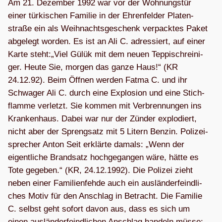
Am 21. Dezem­ber 1992 war vor der Woh­nungs­tür
einer tür­ki­schen Fami­lie in der Ehren­fel­der Pla­ten­
straße ein als Weih­nachts­ge­schenk ver­pack­tes Paket
abge­legt wor­den. Es ist an Ali C. adres­siert, auf einer
Karte steht:„Viel Gülük mit dem neuen Tep­pi­schrei­ni­
ger. Heute Sie, mor­gen das ganze Haus!“ (KR
24.12.92). Beim Öff­nen wer­den Fatma C. und ihr
Schwa­ger Ali C. durch eine Explo­sion und eine Stich­
flamme ver­letzt. Sie kom­men mit Ver­bren­nun­gen ins
Kran­ken­haus. Dabei war nur der Zün­der explo­diert,
nicht aber der Spreng­satz mit 5 Litern Ben­zin. Poli­zei­
spre­cher Anton Seit erklärte damals: „Wenn der
eigent­li­che Brand­satz hoch­ge­gan­gen wäre, hätte es
Tote gege­ben.“ (KR, 24.12.1992). Die Poli­zei zieht
neben einer Fami­li­en­fehde auch ein aus­län­der­feind­li­
ches Motiv für den Anschlag in Betracht. Die Fami­lie
C. selbst geht sofort davon aus, dass es sich um
einen aus­län­der­feind­li­chen Anschlag han­deln müsse: