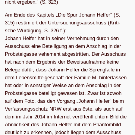
nicht erge­ben.“ (S. 323)
Am Ende des Kapi­tels „Die Spur Johann Hel­fer“ (S.
315) resü­miert der Unter­su­chungs­aus­schuss (Kri­ti­
sche Wür­di­gung, S. 326 f.):
Johann Hel­fer hat in sei­ner Ver­neh­mung durch den
Aus­schuss eine Betei­li­gung an dem Anschlag in der
Prob­stei­gasse vehe­ment abge­strit­ten. Der Aus­schuss
hat nach dem Ergeb­nis der Beweis­auf­nahme keine
Belege dafür, dass Johann Hel­fer die Spreng­falle in
dem Lebens­mit­tel­ge­schäft der Fami­lie M. hin­ter­las­sen
hat oder in sons­ti­ger Weise an dem Anschlag in der
Prob­stei­gasse betei­ligt gewe­sen ist. Zwar ist sowohl
auf dem Foto, das den Vor­gang „Johann Hel­fer“ beim
Ver­fas­sungs­schutz NRW erst aus­löste, als auch auf
dem im Jahr 2014 im Inter­net ver­öf­fent­lich­tem Bild die
Ähn­lich­keit des Johann Hel­fer mit dem Phan­tom­bild
deut­lich zu erken­nen, jedoch lie­gen dem Aus­schuss