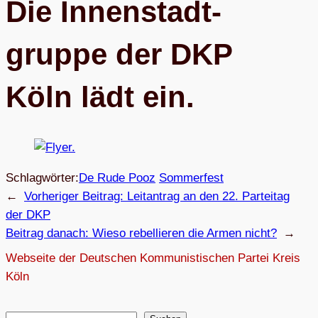
Die Innen­stadt­
gruppe der DKP
Köln lädt ein.
Schlagwörter:
De Rude Pooz
Sommerfest
←
Vorheriger Beitrag:
Leit­an­trag an den 22. Par­tei­tag
der DKP
Beitrag danach:
Wieso rebel­lie­ren die Armen nicht?
→
Webseite der Deutschen Kommunistischen Partei Kreis
Köln