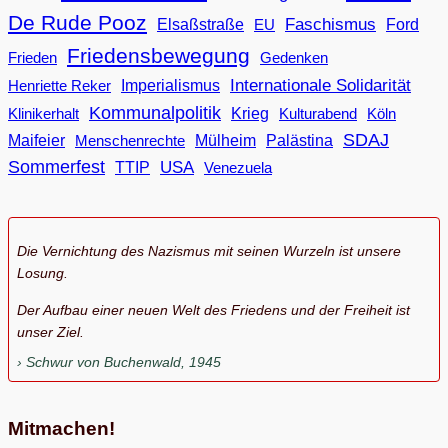
De Rude Pooz
Faschismus
Elsaßstraße
EU
Ford
Friedensbewegung
Frieden
Gedenken
Internationale Solidarität
Imperialismus
Henriette Reker
Kommunalpolitik
Klinikerhalt
Krieg
Köln
Kulturabend
SDAJ
Maifeier
Menschenrechte
Mülheim
Palästina
Sommerfest
USA
TTIP
Venezuela
Die Vernichtung des Nazismus mit seinen Wurzeln ist unsere
Losung.
Der Aufbau einer neuen Welt des Friedens und der Freiheit ist
unser Ziel.
Schwur von Buchenwald, 1945
Mitmachen!