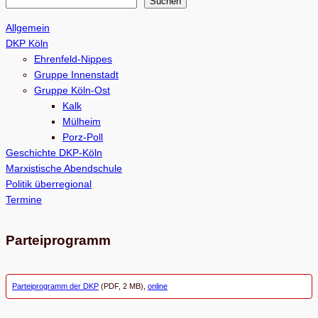
S
Suchen
u
Allgemein
c
DKP Köln
h
Ehrenfeld-Nippes
e
Gruppe Innenstadt
Gruppe Köln-Ost
n
Kalk
Mülheim
Porz-Poll
Geschichte DKP-Köln
Marxistische Abendschule
Politik überregional
Termine
Parteiprogramm
Parteiprogramm der DKP
(PDF, 2 MB),
online