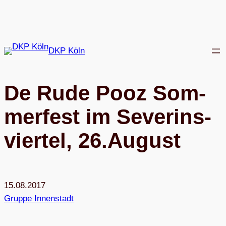
Zum
Inhalt
springen
DKP Köln
De Rude Pooz Som­
mer­fest im Seve­rins­
vier­tel, 26.August
15.08.2017
Gruppe Innenstadt