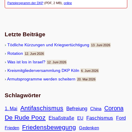
Parteiprogramm der DKP
(PDF, 2 MB),
online
Letzte Beiträge
Töd­li­che Kür­zun­gen und Kriegsertüchtigung
13. Juni 2026
Rota­tion
12. Juni 2026
Was ist los in Israel?
12. Juni 2026
Kreis­mit­glie­der­ver­samm­lung DKP Köln
6. Juni 2026
Armuts­pro­gramme wer­den scheitern
20. Mai 2026
Schlagwörter
Antifaschismus
Corona
Befreiung
1. Mai
China
De Rude Pooz
Faschismus
Elsaßstraße
EU
Ford
Friedensbewegung
Frieden
Gedenken