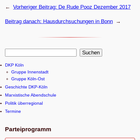
←
Vorheriger Beitrag:
De Rude Pooz Dezem­ber 2017
Beitrag danach:
Haus­durch­su­chun­gen in Bonn
→
S
Suchen
u
DKP Köln
c
Gruppe Innenstadt
h
Gruppe Köln-Ost
e
Geschichte DKP-Köln
n
Marxistische Abendschule
Politik überregional
Termine
Parteiprogramm