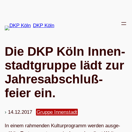
Zum
Inhalt
springen
DKP Köln
Die DKP Köln Innen­
stadt­gruppe lädt zur
Jah­res­ab­schluß­
feier ein.
14.12.2017
Gruppe Innenstadt
In einem rah­men­den Kul­tur­pro­gramm wer­den aus­ge­