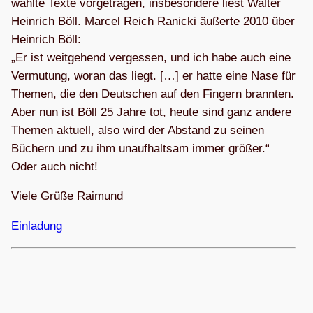
wählte Texte vor­ge­tra­gen, ins­be­son­dere liest Wal­ter
Hein­rich Böll. Mar­cel Reich Rani­cki äußerte 2010 über
Hein­rich Böll:
„Er ist weit­ge­hend ver­ges­sen, und ich habe auch eine
Ver­mu­tung, woran das liegt. […] er hatte eine Nase für
The­men, die den Deut­schen auf den Fin­gern brann­ten.
Aber nun ist Böll 25 Jahre tot, heute sind ganz andere
The­men aktu­ell, also wird der Abstand zu sei­nen
Büchern und zu ihm unauf­halt­sam immer grö­ßer.“
Oder auch nicht!
Viele Grüße Raimund
Ein­la­dung