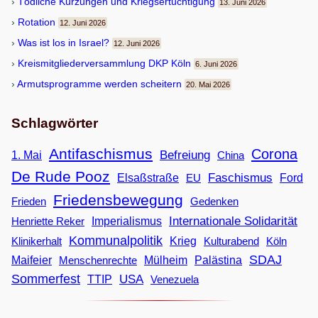
Töd­li­che Kür­zun­gen und Kriegsertüchtigung
13. Juni 2026
Rota­tion
12. Juni 2026
Was ist los in Israel?
12. Juni 2026
Kreis­mit­glie­der­ver­samm­lung DKP Köln
6. Juni 2026
Armuts­pro­gramme wer­den scheitern
20. Mai 2026
Schlagwörter
Antifaschismus
Corona
Befreiung
1. Mai
China
De Rude Pooz
Faschismus
Elsaßstraße
EU
Ford
Friedensbewegung
Frieden
Gedenken
Internationale Solidarität
Imperialismus
Henriette Reker
Kommunalpolitik
Klinikerhalt
Krieg
Köln
Kulturabend
SDAJ
Maifeier
Menschenrechte
Mülheim
Palästina
Sommerfest
USA
TTIP
Venezuela