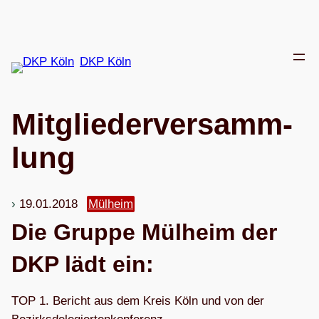
Zum
Inhalt
springen
DKP Köln
Mit­glie­der­ver­samm­
lung
19.01.2018
Mülheim
Die Gruppe Mül­heim der
DKP lädt ein:
TOP 1. Bericht aus dem Kreis Köln und von der