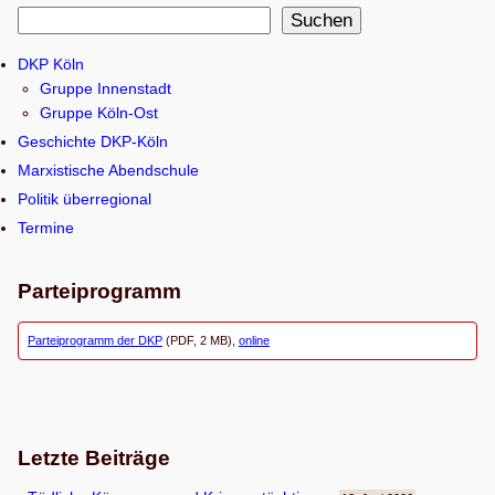
S
Suchen
u
DKP Köln
c
Gruppe Innenstadt
h
Gruppe Köln-Ost
e
Geschichte DKP-Köln
n
Marxistische Abendschule
Politik überregional
Termine
Parteiprogramm
Parteiprogramm der DKP
(PDF, 2 MB),
online
Letzte Beiträge