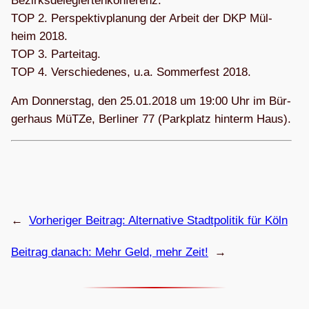
Bezirks­de­le­gier­ten­kon­fe­renz.
TOP 2. Per­spek­tiv­pla­nung der Arbeit der DKP Mül­
heim 2018.
TOP 3. Par­tei­tag.
TOP 4. Ver­schie­de­nes, u.a. Som­mer­fest 2018.
Am Don­ners­tag, den 25.01.2018 um 19:00 Uhr im Bür­
ger­haus MüTZe, Ber­li­ner 77 (Park­platz hin­term Haus).
←
Vorheriger Beitrag:
Alter­na­tive Stadt­po­li­tik für Köln
Beitrag danach:
Mehr Geld, mehr Zeit!
→