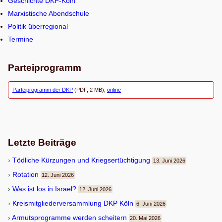
Geschichte DKP-Köln
n
Marxistische Abendschule
Politik überregional
Termine
Parteiprogramm
Parteiprogramm der DKP
(PDF, 2 MB),
online
Letzte Beiträge
Töd­li­che Kür­zun­gen und Kriegsertüchtigung
13. Juni 2026
Rota­tion
12. Juni 2026
Was ist los in Israel?
12. Juni 2026
Kreis­mit­glie­der­ver­samm­lung DKP Köln
6. Juni 2026
Armuts­pro­gramme wer­den scheitern
20. Mai 2026