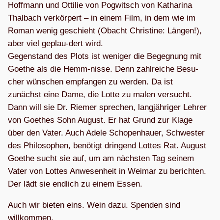
Hoff­mann und Otti­lie von Pog­witsch von Katha­rina
Thal­bach ver­kör­pert – in einem Film, in dem wie im
Roman wenig geschieht (Obacht Chris­tine: Län­gen!),
aber viel geplau-dert wird.
Gegen­stand des Plots ist weni­ger die Begeg­nung mit
Goe­the als die Hemm-nisse. Denn zahl­rei­che Besu­
cher wün­schen emp­fan­gen zu wer­den. Da ist
zunächst eine Dame, die Lotte zu malen ver­sucht.
Dann will sie Dr. Rie­mer spre­chen, lang­jäh­ri­ger Leh­rer
von Goe­thes Sohn August. Er hat Grund zur Klage
über den Vater. Auch Adele Scho­pen­hauer, Schwes­ter
des Phi­lo­so­phen, benö­tigt drin­gend Lot­tes Rat. August
Goe­the sucht sie auf, um am nächs­ten Tag sei­nem
Vater von Lot­tes Anwe­sen­heit in Wei­mar zu berich­ten.
Der lädt sie end­lich zu einem Essen.
Auch wir bie­ten eins. Wein dazu. Spen­den sind
willkommen.