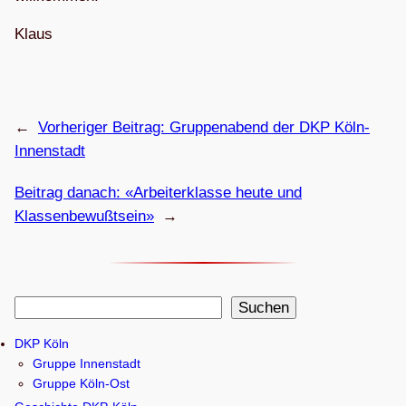
Klaus
←
Vorheriger Beitrag:
Grup­pen­abend der DKP Köln-
Innenstadt
Beitrag danach:
«Arbei­ter­klasse heute und
Klassenbewußtsein»
→
S
Suchen
u
DKP Köln
c
Gruppe Innenstadt
h
Gruppe Köln-Ost
e