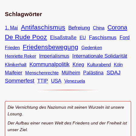
Schlagwörter
Antifaschismus
Corona
Befreiung
1. Mai
China
De Rude Pooz
Faschismus
Elsaßstraße
EU
Ford
Friedensbewegung
Frieden
Gedenken
Internationale Solidarität
Imperialismus
Henriette Reker
Kommunalpolitik
Klinikerhalt
Krieg
Köln
Kulturabend
SDAJ
Maifeier
Menschenrechte
Mülheim
Palästina
Sommerfest
USA
TTIP
Venezuela
Die Vernichtung des Nazismus mit seinen Wurzeln ist unsere
Losung.
Der Aufbau einer neuen Welt des Friedens und der Freiheit ist
unser Ziel.