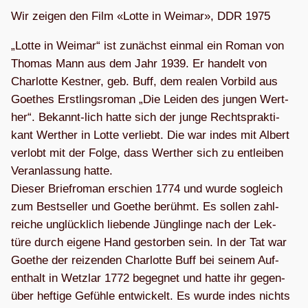
Wir zei­gen den Film «Lotte in Wei­mar», DDR 1975
„Lotte in Wei­mar“ ist zunächst ein­mal ein Roman von
Tho­mas Mann aus dem Jahr 1939. Er han­delt von
Char­lotte Kest­ner, geb. Buff, dem rea­len Vor­bild aus
Goe­thes Erst­lings­ro­man „Die Lei­den des jun­gen Wert­
her“. Bekannt-lich hatte sich der junge Rechts­prakti-
kant Wert­her in Lotte ver­liebt. Die war indes mit Albert
ver­lobt mit der Folge, dass Wert­her sich zu ent­lei­ben
Ver­an­las­sung hatte.
Die­ser Brief­ro­man erschien 1774 und wurde sogleich
zum Best­sel­ler und Goe­the berühmt. Es sol­len zahl­
rei­che unglück­lich lie­bende Jüng­linge nach der Lek­
türe durch eigene Hand gestor­ben sein. In der Tat war
Goe­the der rei­zen­den Char­lotte Buff bei sei­nem Auf­
ent­halt in Wetz­lar 1772 begeg­net und hatte ihr gegen­
über hef­tige Gefühle ent­wi­ckelt. Es wurde indes nichts