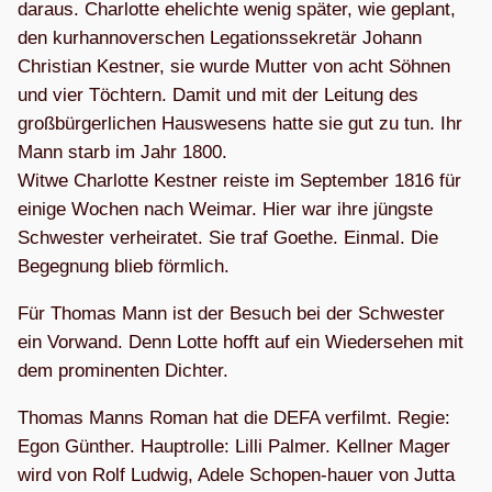
dar­aus. Char­lotte ehe­lichte wenig spä­ter, wie geplant,
den kur­han­no­ver­schen Lega­ti­ons­se­kre­tär Johann
Chris­tian Kest­ner, sie wurde Mut­ter von acht Söh­nen
und vier Töch­tern. Damit und mit der Lei­tung des
groß­bür­ger­li­chen Haus­we­sens hatte sie gut zu tun. Ihr
Mann starb im Jahr 1800.
Witwe Char­lotte Kest­ner reiste im Sep­tem­ber 1816 für
einige Wochen nach Wei­mar. Hier war ihre jüngste
Schwes­ter ver­hei­ra­tet. Sie traf Goe­the. Ein­mal. Die
Begeg­nung blieb förmlich.
Für Tho­mas Mann ist der Besuch bei der Schwes­ter
ein Vor­wand. Denn Lotte hofft auf ein Wie­der­se­hen mit
dem pro­mi­nen­ten Dichter.
Tho­mas Manns Roman hat die DEFA ver­filmt. Regie:
Egon Gün­ther. Haupt­rolle: Lilli Pal­mer. Kell­ner Mager
wird von Rolf Lud­wig, Adele Scho­pen-hauer von Jutta