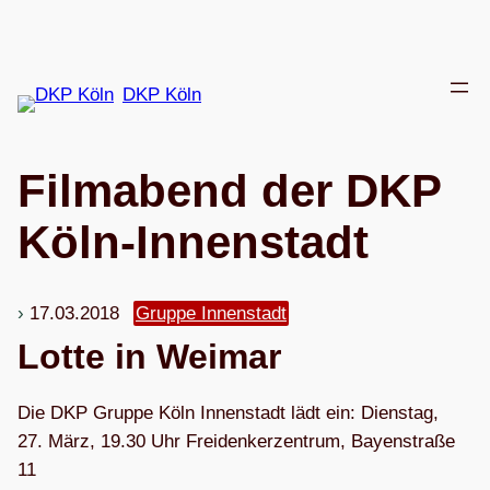
Zum
Inhalt
springen
DKP Köln
Film­abend der DKP
Köln-Innenstadt
17.03.2018
Gruppe Innenstadt
Lotte in Weimar
Die DKP Gruppe Köln Innen­stadt lädt ein: Diens­tag,
27. März, 19.30 Uhr Frei­den­ker­zen­trum, Bay­en­straße
11