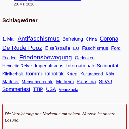
20. Mai 2026
Schlagwörter
Antifaschismus
Corona
Befreiung
1. Mai
China
De Rude Pooz
Faschismus
Elsaßstraße
EU
Ford
Friedensbewegung
Frieden
Gedenken
Internationale Solidarität
Imperialismus
Henriette Reker
Kommunalpolitik
Klinikerhalt
Krieg
Köln
Kulturabend
SDAJ
Maifeier
Menschenrechte
Mülheim
Palästina
Sommerfest
USA
TTIP
Venezuela
Die Vernichtung des Nazismus mit seinen Wurzeln ist unsere
Losung.