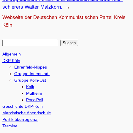
schie­rers Wal­ter Malzkorn.
→
Webseite der Deutschen Kommunistischen Partei Kreis
Köln
S
Suchen
u
Allgemein
c
DKP Köln
h
Ehrenfeld-Nippes
e
Gruppe Innenstadt
Gruppe Köln-Ost
n
Kalk
Mülheim
Porz-Poll
Geschichte DKP-Köln
Marxistische Abendschule
Politik überregional
Termine