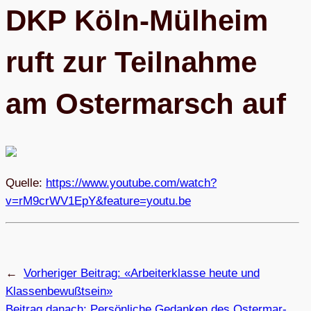
DKP Köln-Mül­heim
ruft zur Teil­nahme
am Oster­marsch auf
Quelle:
https://www.youtube.com/watch?
v=rM9crWV1EpY&feature=youtu.be
←
Vorheriger Beitrag:
«Arbei­ter­klasse heute und
Klassenbewußtsein»
Beitrag danach:
Per­sön­li­che Gedan­ken des Oster­mar­