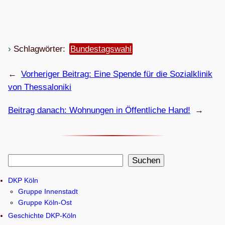
Schlagwörter:
Bundestagswahl
←
Vorheriger Beitrag:
Eine Spende für die Sozi­al­kli­nik
von Thessaloniki
Beitrag danach:
Woh­nun­gen in Öffent­li­che Hand!
→
S
Suchen
u
DKP Köln
c
Gruppe Innenstadt
h
Gruppe Köln-Ost
e
Geschichte DKP-Köln