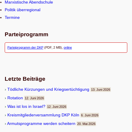
n
Marxistische Abendschule
Politik überregional
Termine
Parteiprogramm
Parteiprogramm der DKP
(PDF, 2 MB),
online
Letzte Beiträge
Töd­li­che Kür­zun­gen und Kriegsertüchtigung
13. Juni 2026
Rota­tion
12. Juni 2026
Was ist los in Israel?
12. Juni 2026
Kreis­mit­glie­der­ver­samm­lung DKP Köln
6. Juni 2026
Armuts­pro­gramme wer­den scheitern
20. Mai 2026