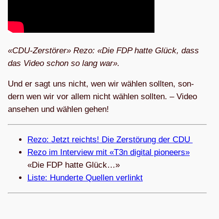
«CDU-Zer­stö­rer» Rezo: «Die FDP hatte Glück, dass
das Video schon so lang war».
Und er sagt uns nicht, wen wir wäh­len soll­ten, son­
dern wen wir vor allem nicht wäh­len soll­ten. – Video
anse­hen und wäh­len gehen!
Rezo: Jetzt reichts! Die Zer­stö­rung der CDU
Rezo im Inter­view mit «T3n digi­tal pio­neers»
«Die FDP hatte Glück…»
Liste: Hun­derte Quel­len verlinkt