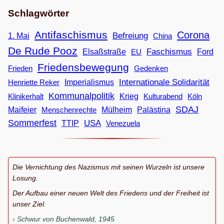
Schlagwörter
Antifaschismus
Corona
Befreiung
1. Mai
China
De Rude Pooz
Faschismus
Elsaßstraße
EU
Ford
Friedensbewegung
Frieden
Gedenken
Internationale Solidarität
Imperialismus
Henriette Reker
Kommunalpolitik
Klinikerhalt
Krieg
Köln
Kulturabend
SDAJ
Maifeier
Menschenrechte
Mülheim
Palästina
Sommerfest
USA
TTIP
Venezuela
Die Vernichtung des Nazismus mit seinen Wurzeln ist unsere
Losung.
Der Aufbau einer neuen Welt des Friedens und der Freiheit ist
unser Ziel.
Schwur von Buchenwald, 1945