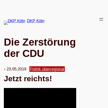
Zum
Inhalt
springen
DKP Köln
Die Zer­stö­rung
der CDU
23.05.2019
Politik überregional
Jetzt reichts!