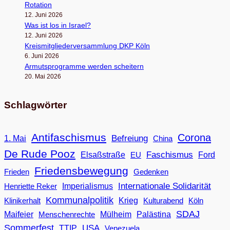
Rota­tion
12. Juni 2026
Was ist los in Israel?
12. Juni 2026
Kreis­mit­glie­der­ver­samm­lung DKP Köln
6. Juni 2026
Armuts­pro­gramme wer­den scheitern
20. Mai 2026
Schlagwörter
Antifaschismus
Corona
Befreiung
1. Mai
China
De Rude Pooz
Faschismus
Elsaßstraße
EU
Ford
Friedensbewegung
Frieden
Gedenken
Internationale Solidarität
Imperialismus
Henriette Reker
Kommunalpolitik
Klinikerhalt
Krieg
Köln
Kulturabend
SDAJ
Maifeier
Menschenrechte
Mülheim
Palästina
Sommerfest
USA
TTIP
Venezuela