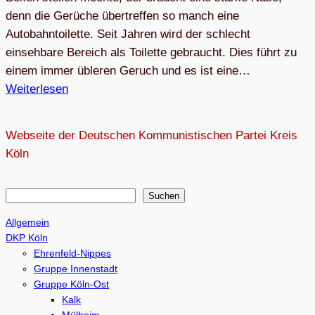
denn die Gerüche übertreffen so manch eine
Autobahntoilette. Seit Jahren wird der schlecht
einsehbare Bereich als Toilette gebraucht. Dies führt zu
einem immer übleren Geruch und es ist eine…
Weiterlesen
Webseite der Deutschen Kommunistischen Partei Kreis
Köln
S
Suchen
u
Allgemein
c
DKP Köln
h
Ehrenfeld-Nippes
e
Gruppe Innenstadt
Gruppe Köln-Ost
n
Kalk
Mülheim