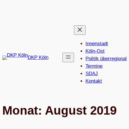
Zum
Inhalt
springen
Innenstadt
Köln-Ost
DKP Köln
Politik überregional
Termine
SDAJ
Kon­takt
Monat:
August 2019