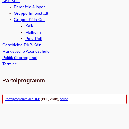
DKP Köln
h
Ehrenfeld-Nippes
e
Gruppe Innenstadt
Gruppe Köln-Ost
n
Kalk
Mülheim
Porz-Poll
Geschichte DKP-Köln
Marxistische Abendschule
Politik überregional
Termine
Parteiprogramm
Parteiprogramm der DKP
(PDF, 2 MB),
online