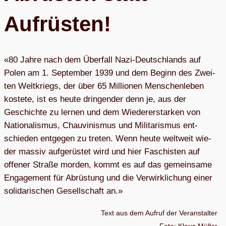
Auf­rüs­ten!
«80 Jahre nach dem Über­fall Nazi-Deutsch­lands auf
Polen am 1. Sep­tem­ber 1939 und dem Beginn des Zwei­
ten Welt­kriegs, der über 65 Mil­lio­nen Men­schen­le­ben
kos­tete, ist es heute drin­gen­der denn je, aus der
Geschichte zu ler­nen und dem Wie­der­erstar­ken von
Natio­na­lis­mus, Chau­vi­nis­mus und Mili­ta­ris­mus ent­
schie­den ent­ge­gen zu tre­ten. Wenn heute welt­weit wie­
der mas­siv auf­ge­rüs­tet wird und hier Faschis­ten auf
offe­ner Straße mor­den, kommt es auf das gemein­same
Enga­ge­ment für Abrüs­tung und die Ver­wirk­li­chung einer
soli­da­ri­schen Gesell­schaft an.»
Text aus dem Auf­ruf der Ver­an­stal­ter
Foto: Klaus Müller