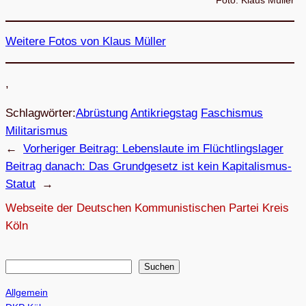
Wei­tere Fotos von Klaus Müller
,
Schlagwörter:
Abrüstung
Antikriegstag
Faschismus
Militarismus
←
Vorheriger Beitrag:
Lebens­laute im Flüchtlingslager
Beitrag danach:
Das Grund­ge­setz ist kein Kapitalismus-
Statut
→
Webseite der Deutschen Kommunistischen Partei Kreis
Köln
S
Suchen
u
Allgemein
c