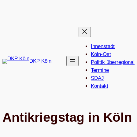
Zum
Inhalt
springen
Innenstadt
Köln-Ost
DKP Köln
Politik überregional
Termine
SDAJ
Kon­takt
Anti­kriegs­tag in Köln