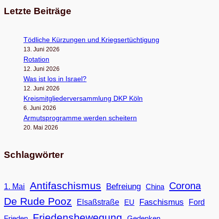
Letzte Beiträge
Töd­li­che Kür­zun­gen und Kriegsertüchtigung
13. Juni 2026
Rota­tion
12. Juni 2026
Was ist los in Israel?
12. Juni 2026
Kreis­mit­glie­der­ver­samm­lung DKP Köln
6. Juni 2026
Armuts­pro­gramme wer­den scheitern
20. Mai 2026
Schlagwörter
Antifaschismus
Corona
Befreiung
1. Mai
China
De Rude Pooz
Faschismus
Elsaßstraße
EU
Ford
Friedensbewegung
Frieden
Gedenken