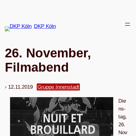
Zum
Inhalt
springen
DKP Köln
26. Novem­ber,
Filmabend
12.11.2019
Gruppe Innenstadt
Die
ns­
tag,
26.
Nov