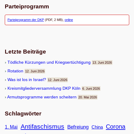
Parteiprogramm
Parteiprogramm der DKP
(PDF, 2 MB),
online
Letzte Beiträge
Töd­li­che Kür­zun­gen und Kriegsertüchtigung
13. Juni 2026
Rota­tion
12. Juni 2026
Was ist los in Israel?
12. Juni 2026
Kreis­mit­glie­der­ver­samm­lung DKP Köln
6. Juni 2026
Armuts­pro­gramme wer­den scheitern
20. Mai 2026
Schlagwörter
Antifaschismus
Corona
Befreiung
1. Mai
China