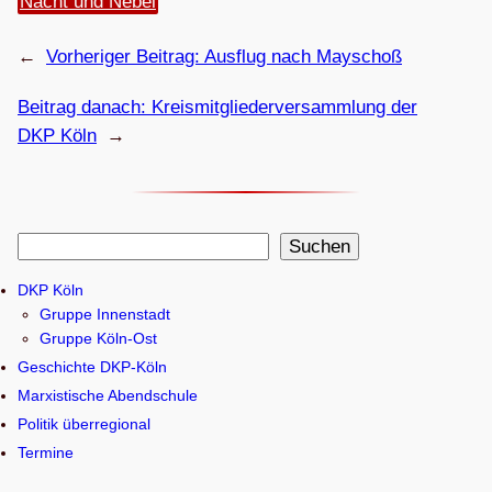
Nacht und Nebel
←
Vorheriger Beitrag:
Aus­flug nach Mayschoß
Beitrag danach:
Kreis­mit­glie­der­ver­samm­lung der
DKP Köln
→
S
Suchen
u
DKP Köln
c
Gruppe Innenstadt
h
Gruppe Köln-Ost
e
Geschichte DKP-Köln
n
Marxistische Abendschule
Politik überregional
Termine