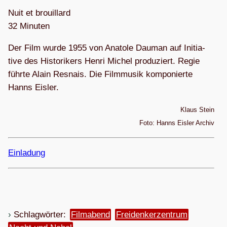
Nuit et brouil­lard
32 Minu­ten
Der Film wurde 1955 von Ana­tole Dau­man auf Initia­
tive des His­to­ri­kers Henri Michel pro­du­ziert. Regie
führte Alain Res­nais. Die Film­mu­sik kom­po­nierte
Hanns Eisler.
Klaus Stein
Foto: Hanns Eis­ler Archiv
Ein­la­dung
Schlagwörter:
Filmabend
Freidenkerzentrum