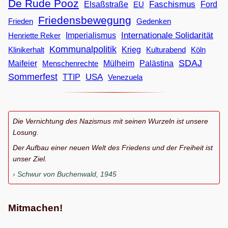
De Rude Pooz
Faschismus
Elsaßstraße
EU
Ford
Friedensbewegung
Frieden
Gedenken
Internationale Solidarität
Imperialismus
Henriette Reker
Kommunalpolitik
Klinikerhalt
Krieg
Köln
Kulturabend
SDAJ
Maifeier
Menschenrechte
Mülheim
Palästina
Sommerfest
USA
TTIP
Venezuela
Die Vernichtung des Nazismus mit seinen Wurzeln ist unsere
Losung.
Der Aufbau einer neuen Welt des Friedens und der Freiheit ist
unser Ziel.
Schwur von Buchenwald, 1945
Mitmachen!