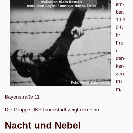
em­
ber,
19.3
0 U
hr
Fre
i­
den­
ker­
zen­
tru
m,
Bay­en­straße 11
Die Gruppe DKP Innen­stadt zeigt den Film
Nacht und Nebel