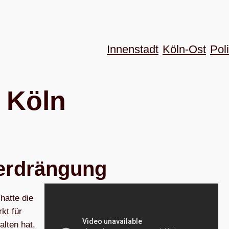
Innenstadt
Köln-Ost
Poli
n Köln
Verdrängung
hatte die
kt für
l­ten hat,