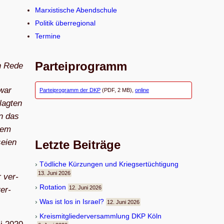
n
Marxistische Abendschule
Politik überregional
Termine
Parteiprogramm
en Rede
 war
Parteiprogramm der DKP
(PDF, 2 MB),
online
lag­ten
en das
 dem
seien
Letzte Beiträge
Töd­li­che Kür­zun­gen und Kriegsertüchtigung
13. Juni 2026
r ver­
Rota­tion
12. Juni 2026
ver­
Was ist los in Israel?
12. Juni 2026
Kreis­mit­glie­der­ver­samm­lung DKP Köln