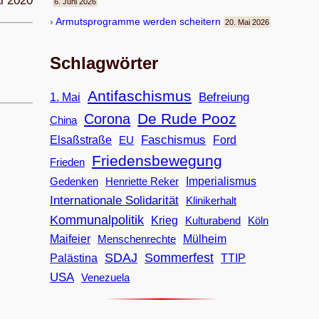
i 2020
6. Juni 2026
Armuts­pro­gramme wer­den scheitern
20. Mai 2026
Schlagwörter
Antifaschismus
Befreiung
1. Mai
De Rude Pooz
Corona
China
Faschismus
Elsaßstraße
EU
Ford
Friedensbewegung
Frieden
Imperialismus
Gedenken
Henriette Reker
Internationale Solidarität
Klinikerhalt
Kommunalpolitik
Krieg
Köln
Kulturabend
Maifeier
Menschenrechte
Mülheim
SDAJ
Sommerfest
Palästina
TTIP
USA
Venezuela