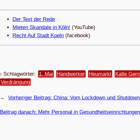
Der Text der Rede
Mie­ten Skan­dale in Köln!
(You­Tube)
Recht Auf Stadt Koeln
(face­book)
Schlagwörter:
1. Mai
Handwerker
Heumarkt
Kal­le Ge­ri
Verdrängung
←
Vorheriger Beitrag:
China: Vom Lock­down und Shut­down
Beitrag danach:
Mehr Per­so­nal in Gesundheitseinrichtungen