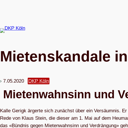
Zum
Inhalt
springen
Mie­ten­skan­dale i
7.05.2020
DKP Köln
Mie­ten­wahn­sinn und 
Kalle Gerigk ärgerte sich zunächst über ein Ver­säum­nis. Er 
Rede von Klaus Stein, die die­ser am 1. Mai auf dem Heu­mar
das «Bünd­nis gegen Mie­ten­wahn­sinn und Ver­drän­gung» geha