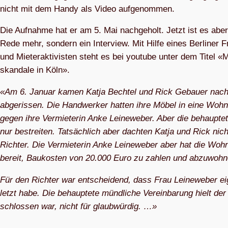
nicht mit dem Handy als Video aufgenommen.
Die Auf­nahme hat er am 5. Mai nach­ge­holt. Jetzt ist es abe
Rede mehr, son­dern ein Inter­view. Mit Hilfe eines Ber­li­ner 
und Mie­ter­ak­ti­vis­ten steht es bei you­tube unter dem Titel «M
skan­dale in Köln».
«Am 6. Januar kamen Katja Bech­tel und Rick Gebauer nach H
abge­ris­sen. Die Hand­wer­ker hat­ten ihre Möbel in eine Woh­
gegen ihre Ver­mie­te­rin Anke Lei­ne­we­ber. Aber die behaup­tet
nur bestrei­ten. Tat­säch­lich aber dach­ten Katja und Rick ni
Rich­ter. Die Ver­mie­te­rin Anke Lei­ne­we­ber aber hat die Woh
bereit, Bau­kos­ten von 20.000 Euro zu zah­len und abzuwoh
Für den Rich­ter war ent­schei­dend, dass Frau Lei­ne­we­ber eig
letzt habe. Die behaup­tete münd­li­che Ver­ein­ba­rung hielt d
schlos­sen war, nicht für glaubwürdig. …»