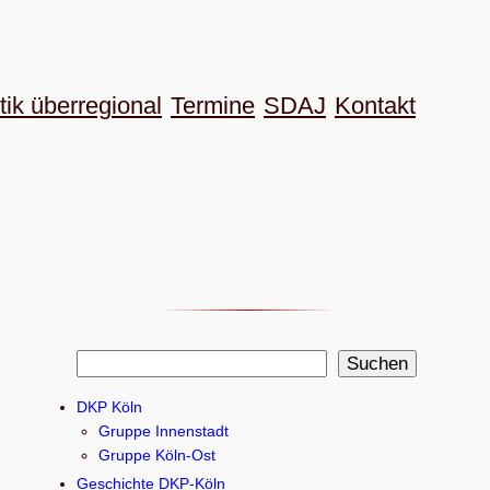
tik überregional
Termine
SDAJ
Kon­takt
S
Suchen
u
DKP Köln
c
Gruppe Innenstadt
h
Gruppe Köln-Ost
e
Geschichte DKP-Köln