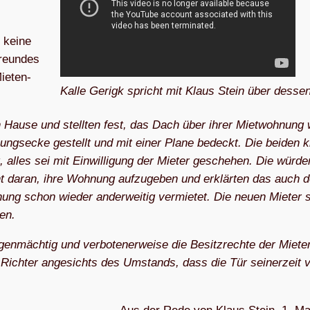
r keine
Freun­des
ie­ten­
Kalle Gerigk spricht mit Klaus Stein über des­s
ause und stell­ten fest, das Dach über ihrer Miet­woh­nung
nungs­ecke gestellt und mit einer Plane bedeckt. Die bei­den k
, alles sei mit Ein­wil­li­gung der Mie­ter gesche­hen. Die wür­d
cht daran, ihre Woh­nung auf­zu­ge­ben und erklär­ten das auch
­nung schon wie­der ander­wei­tig ver­mie­tet. Die neuen Mie­ter 
nen.
en­mäch­tig und ver­bo­te­ner­weise die Besitz­rechte der Mie­te
er Rich­ter ange­sichts des Umstands, dass die Tür sei­ner­zeit 