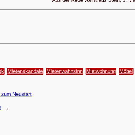
Aus der Rede von Klaus Stein, 1. Ma
gk
Mietenskandale
Mietenwahnsinn
Mietwohnung
Möbel
 zum Neustart
!
→