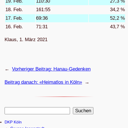
19. Feb.
110:30
27,3 %
18. Feb.
161:55
34,2 %
17. Feb.
69:36
52,2 %
16. Feb.
71:31
43,7 %
Klaus, 1. März 2021
←
Vorheriger Beitrag:
Hanau-Geden­ken
Beitrag danach:
«Hei­mat­los in Köln»
→
S
Suchen
u
DKP Köln
c