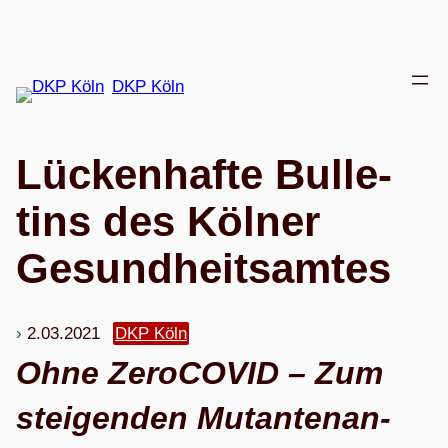
Zum
Inhalt
springen
DKP Köln
Lücken­hafte Bul­le­
tins des Köl­ner
Gesundheitsamtes
2.03.2021
DKP Köln
Ohne Zero­CO­VID – Zum
stei­gen­den Mutan­ten­an­