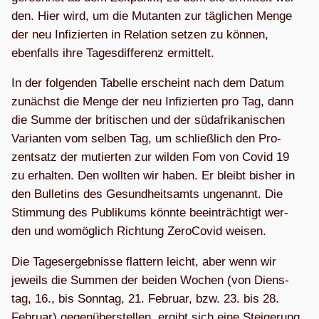
den. Hier wird, um die Mutan­ten zur täg­li­chen Menge
der neu Infi­zier­ten in Rela­tion set­zen zu kön­nen,
eben­falls ihre Tages­dif­fe­renz ermittelt.
In der fol­gen­den Tabelle erscheint nach dem Datum
zunächst die Menge der neu Infi­zier­ten pro Tag, dann
die Summe der bri­ti­schen und der süd­afri­ka­ni­schen
Vari­an­ten vom sel­ben Tag, um schließ­lich den Pro­
zent­satz der mutier­ten zur wil­den Fom von Covid 19
zu erhal­ten. Den woll­ten wir haben. Er bleibt bis­her in
den Bul­le­tins des Gesund­heits­amts unge­nannt. Die
Stim­mung des Publi­kums könnte beein­träch­tigt wer­
den und womög­lich Rich­tung Zero­Co­vid weisen.
Die Tages­er­geb­nisse flat­tern leicht, aber wenn wir
jeweils die Sum­men der bei­den Wochen (von Diens­
tag, 16., bis Sonn­tag, 21. Februar, bzw. 23. bis 28.
Februar) gegen­über­stel­len, ergibt sich eine Stei­ge­rung