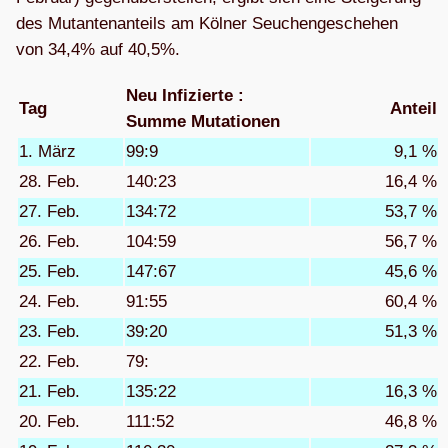
des Mutan­ten­an­teils am Köl­ner Seu­chen­ge­sche­hen
von 34,4% auf 40,5%.
Neu Infi­zierte :
Tag
Anteil
Summe Muta­tio­nen
1. März
99:9
9,1 %
28. Feb.
140:23
16,4 %
27. Feb.
134:72
53,7 %
26. Feb.
104:59
56,7 %
25. Feb.
147:67
45,6 %
24. Feb.
91:55
60,4 %
23. Feb.
39:20
51,3 %
22. Feb.
79:
21. Feb.
135:22
16,3 %
20. Feb.
111:52
46,8 %