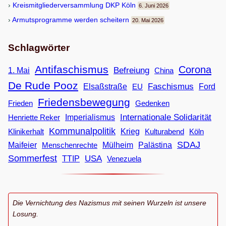
Kreis­mit­glie­der­ver­samm­lung DKP Köln
6. Juni 2026
Armuts­pro­gramme wer­den scheitern
20. Mai 2026
Schlagwörter
Antifaschismus
Corona
Befreiung
1. Mai
China
De Rude Pooz
Faschismus
Elsaßstraße
EU
Ford
Friedensbewegung
Frieden
Gedenken
Internationale Solidarität
Imperialismus
Henriette Reker
Kommunalpolitik
Klinikerhalt
Krieg
Köln
Kulturabend
SDAJ
Maifeier
Menschenrechte
Mülheim
Palästina
Sommerfest
USA
TTIP
Venezuela
Die Vernichtung des Nazismus mit seinen Wurzeln ist unsere
Losung.