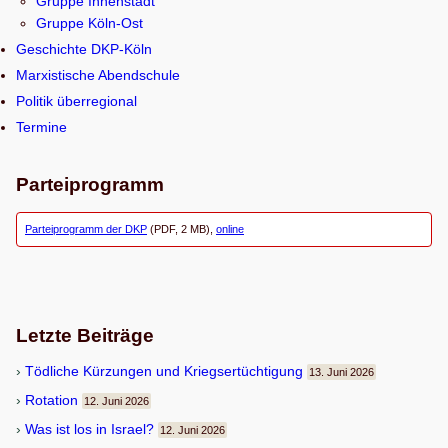
Gruppe Innenstadt
h
Gruppe Köln-Ost
e
Geschichte DKP-Köln
n
Marxistische Abendschule
Politik überregional
Termine
Parteiprogramm
Parteiprogramm der DKP
(PDF, 2 MB),
online
Letzte Beiträge
Töd­li­che Kür­zun­gen und Kriegsertüchtigung
13. Juni 2026
Rota­tion
12. Juni 2026
Was ist los in Israel?
12. Juni 2026