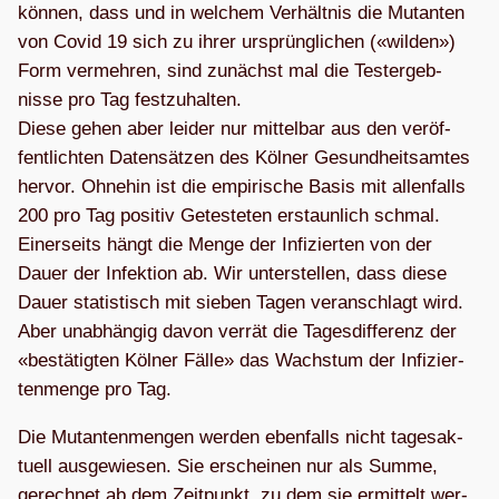
kön­nen, dass und in wel­chem Ver­hält­nis die Mutan­ten
von Covid 19 sich zu ihrer ursprüng­li­chen («wil­den»)
Form ver­meh­ren, sind zunächst mal die Test­ergeb­
nisse pro Tag fest­zu­hal­ten.
Diese gehen aber lei­der nur mit­tel­bar aus den ver­öf­
fent­lich­ten Daten­sät­zen des Köl­ner Gesund­heits­am­tes
her­vor. Ohne­hin ist die empi­ri­sche Basis mit allen­falls
200 pro Tag posi­tiv Getes­te­ten erstaun­lich schmal.
Einer­seits hängt die Menge der Infi­zier­ten von der
Dauer der Infek­tion ab. Wir unter­stel­len, dass diese
Dauer sta­tis­tisch mit sie­ben Tagen ver­an­schlagt wird.
Aber unab­hän­gig davon ver­rät die Tages­dif­fe­renz der
«bestä­tig­ten Köl­ner Fälle» das Wachs­tum der Infi­zier­
ten­menge pro Tag.
Die Mutan­ten­men­gen wer­den eben­falls nicht tages­ak­
tu­ell aus­ge­wie­sen. Sie erschei­nen nur als Summe,
gerech­net ab dem Zeit­punkt, zu dem sie ermit­telt wer­