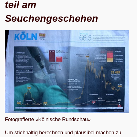
teil am
Seuchengeschehen
Foto­gra­fierte «Köl­ni­sche Rundschau»
Um stich­hal­tig berech­nen und plau­si­bel machen zu