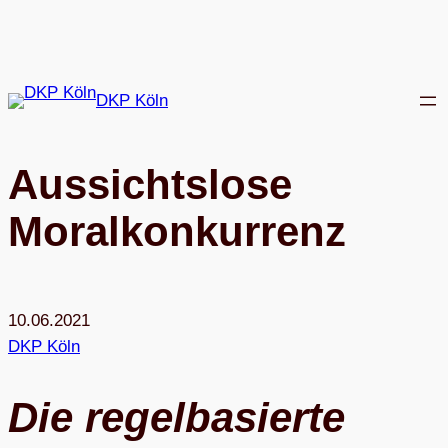
Zum
Inhalt
springen
DKP Köln
Aus­sichts­lose
Moralkonkurrenz
10.06.2021
DKP Köln
Die regel­ba­sierte