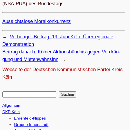
(NSA-PUA) des Bundestags.
Aus­sichts­lose Moralkonkurrenz
←
Vorheriger Beitrag:
19. Juni Köln: Über­re­gio­nale
Demonstration
Beitrag danach:
Köl­ner Akti­ons­bünd­nis gegen Ver­drän­
gung und Mietenwahnsinn
→
Webseite der Deutschen Kommunistischen Partei Kreis
Köln
S
Suchen
u
Allgemein
c
DKP Köln
h
Ehrenfeld-Nippes
e
Gruppe Innenstadt