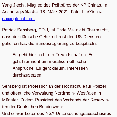
Yang Jie­chi, Mit­glied des Polit­bü­ros der KP Chi­nas, in
Anchorage/Alaska. 18. März 2021. Foto: Liu/Xinhua,
caixinglobal.com
Patrick Sen­s­berg, CDU, ist Ende Mai nicht über­rascht,
dass der däni­sche Geheim­dienst den US-Diens­ten
gehol­fen hat, die Bun­des­re­gie­rung zu bespitzeln.
Es geht hier nicht um Freund­schaf­ten. Es
geht hier nicht um mora­lisch-ethi­sche
Ansprü­che. Es geht darum, Inter­es­sen
durchzusetzen.
Sen­s­berg ist Pro­fes­sor an der Hoch­schule für Poli­zei
und öffent­li­che Ver­wal­tung Nord­rhein- West­fa­len in
Müns­ter. Zudem Prä­si­dent des Ver­bands der Reser­vis­
ten der Deut­schen Bun­des­wehr.
Und er war Lei­ter des NSA-Unter­su­chungs­aus­schus­ses