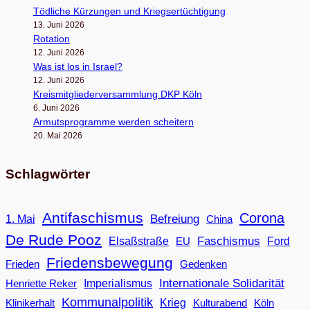
Töd­li­che Kür­zun­gen und Kriegsertüchtigung
13. Juni 2026
Rota­tion
12. Juni 2026
Was ist los in Israel?
12. Juni 2026
Kreis­mit­glie­der­ver­samm­lung DKP Köln
6. Juni 2026
Armuts­pro­gramme wer­den scheitern
20. Mai 2026
Schlagwörter
Antifaschismus
Corona
Befreiung
1. Mai
China
De Rude Pooz
Faschismus
Elsaßstraße
EU
Ford
Friedensbewegung
Frieden
Gedenken
Internationale Solidarität
Imperialismus
Henriette Reker
Kommunalpolitik
Klinikerhalt
Krieg
Köln
Kulturabend