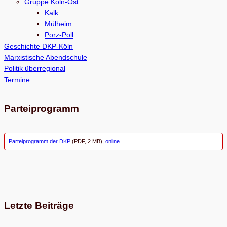
Gruppe Köln-Ost
n
Kalk
Mülheim
Porz-Poll
Geschichte DKP-Köln
Marxistische Abendschule
Politik überregional
Termine
Parteiprogramm
Parteiprogramm der DKP
(PDF, 2 MB),
online
Letzte Beiträge