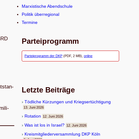
n
Marxistische Abendschule
Politik überregional
Termine
 BRD
Parteiprogramm
Parteiprogramm der DKP
(PDF, 2 MB),
online
­stan­
Letzte Beiträge
Töd­li­che Kür­zun­gen und Kriegsertüchtigung
­li­
13. Juni 2026
Rota­tion
12. Juni 2026
Was ist los in Israel?
12. Juni 2026
Kreis­mit­glie­der­ver­samm­lung DKP Köln