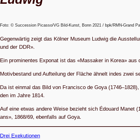
Foto: © Succession Picasso/VG Bild-Kunst, Bonn 2021 / bpk/RMN-Grand Pa
Gegen­wär­tig zeigt das Köl­ner Museum Lud­wig die Aus­stel­l
und der DDR».
Ein pro­mi­nen­tes Expo­nat ist das «Mas­sa­ker in Korea» au
Motiv­be­stand und Auf­tei­lung der Flä­che ähnelt indes zwei
Da ist ein­mal das Bild von Fran­cisco de Goya (1746–1828), «
den im Jahre 1814.
Auf eine etwas andere Weise bezieht sich Édouard Manet (18
ans», 1868/69, eben­falls auf Goya.
Drei Exe­ku­tio­nen