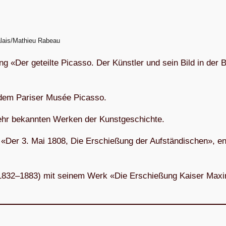
lais/Mathieu Rabeau
ung «Der geteilte Picasso. Der Künst­ler und sein Bild in der
s dem Pari­ser Musée Picasso.
 sehr bekann­ten Wer­ken der Kunstgeschichte.
Der 3. Mai 1808, Die Erschie­ßung der Auf­stän­di­schen», ent
32–1883) mit sei­nem Werk «Die Erschie­ßung Kai­ser Maxi­mi