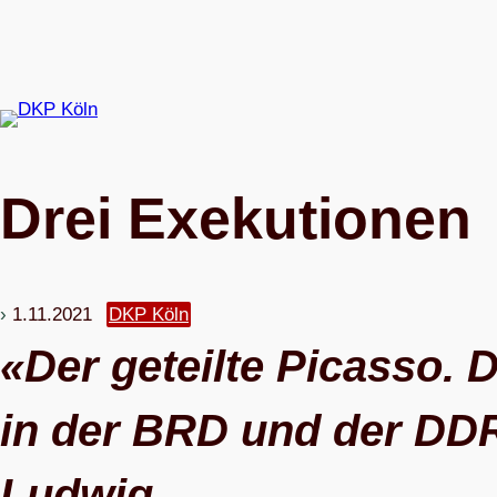
Zum
Inhalt
springen
Drei Exe­ku­tio­nen
1.11.2021
DKP Köln
«Der geteilte Picasso. D
in der BRD und der DD
Ludwig