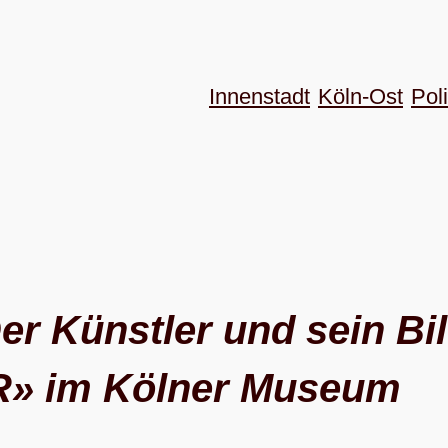
Innenstadt
Köln-Ost
Poli
er Künst­ler und sein Bi
R» im Köl­ner Museum