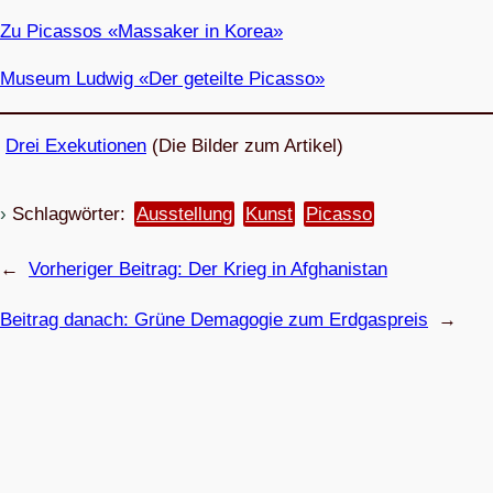
Zu Picas­sos «Mas­sa­ker in Korea»
Museum Lud­wig «Der geteilte Picasso»
Drei Exe­ku­tio­nen
(Die Bil­der zum Artikel)
Schlagwörter:
Ausstellung
Kunst
Picasso
←
Vorheriger Beitrag:
Der Krieg in Afghanistan
Beitrag danach:
Grüne Dem­ago­gie zum Erdgaspreis
→