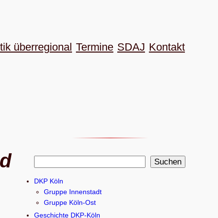
tik überregional
Termine
SDAJ
Kon­takt
ld
S
Suchen
u
DKP Köln
c
Gruppe Innenstadt
h
Gruppe Köln-Ost
e
Geschichte DKP-Köln