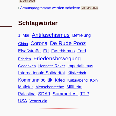
6. Juni 2026
Armuts­pro­gramme wer­den scheitern
20. Mai 2026
Schlagwörter
Antifaschismus
Befreiung
1. Mai
De Rude Pooz
Corona
China
Faschismus
Elsaßstraße
EU
Ford
Friedensbewegung
Frieden
Imperialismus
Gedenken
Henriette Reker
Internationale Solidarität
Klinikerhalt
Kommunalpolitik
Krieg
Köln
Kulturabend
Maifeier
Menschenrechte
Mülheim
SDAJ
Sommerfest
Palästina
TTIP
USA
Venezuela