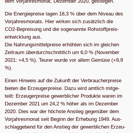
dem Vor­jah­res­mo­nat, Dezem­ber 2020, gestiegen.
Die Ener­gie­preise lagen 18,3 % über dem Niveau des
Vor­jah­res­mo­nats. Hier wir­ken sich zusätz­lich die
CO2-Beprei­sung und die soge­nannte Roh­stoff­preis­
ent­wick­lung aus.
Die Nah­rungs­mit­tel­preise erhöh­ten sich im glei­chen
Zeit­raum über­durch­schnitt­lich um 6,0 % (Novem­ber
2021: +4,5 %). Teu­rer wurde vor allem Gemüse (+9,9
%).
Einen Hin­weis auf die Zukunft der Ver­brau­cher­preise
bie­ten die Erzeu­ger­preise. Dazu wird amt­lich mit­ge­
teilt: Erzeu­ger­preise gewerb­li­cher Pro­dukte waren im
Dezem­ber 2021 um 24,2 % höher als im Dezem­ber
2020. Dies war der höchste Anstieg gegen­über dem
Vor­jah­res­mo­nat seit Beginn der Erhe­bung 1949. Aus­
schlag­ge­bend für den Anstieg der gewerb­li­chen Erzeu­