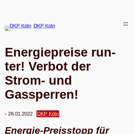
Zum
Inhalt
springen
DKP Köln
Ener­gie­preise run­
ter! Ver­bot der
Strom- und
Gassperren!
28.01.2022
DKP Köln
Ener­gie-Preis­stopp für