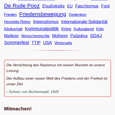
De Rude Pooz
Faschismus
Elsaßstraße
EU
Ford
Friedensbewegung
Frieden
Gedenken
Internationale Solidarität
Imperialismus
Henriette Reker
Kommunalpolitik
Klinikerhalt
Krieg
Köln
Kulturabend
SDAJ
Maifeier
Menschenrechte
Mülheim
Palästina
Sommerfest
USA
TTIP
Venezuela
Die Vernichtung des Nazismus mit seinen Wurzeln ist unsere
Losung.
Der Aufbau einer neuen Welt des Friedens und der Freiheit ist
unser Ziel.
Schwur von Buchenwald, 1945
Mitmachen!