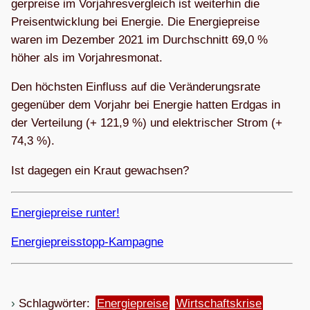
ger­preise im Vor­jah­res­ver­gleich ist wei­ter­hin die
Preis­ent­wick­lung bei Ener­gie. Die Ener­gie­preise
waren im Dezem­ber 2021 im Durch­schnitt 69,0 %
höher als im Vorjahresmonat.
Den höchs­ten Ein­fluss auf die Ver­än­de­rungs­rate
gegen­über dem Vor­jahr bei Ener­gie hat­ten Erd­gas in
der Ver­tei­lung (+ 121,9 %) und elek­tri­scher Strom (+
74,3 %).
Ist dage­gen ein Kraut gewachsen?
Ener­gie­preise runter!
Ener­gie­preis­stopp-Kam­pa­gne
Schlagwörter:
Energiepreise
Wirtschaftskrise