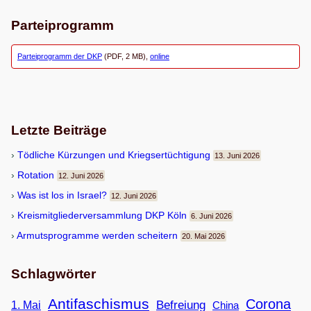
Parteiprogramm
Parteiprogramm der DKP
(PDF, 2 MB),
online
Letzte Beiträge
Töd­li­che Kür­zun­gen und Kriegsertüchtigung
13. Juni 2026
Rota­tion
12. Juni 2026
Was ist los in Israel?
12. Juni 2026
Kreis­mit­glie­der­ver­samm­lung DKP Köln
6. Juni 2026
Armuts­pro­gramme wer­den scheitern
20. Mai 2026
Schlagwörter
Antifaschismus
Corona
Befreiung
1. Mai
China