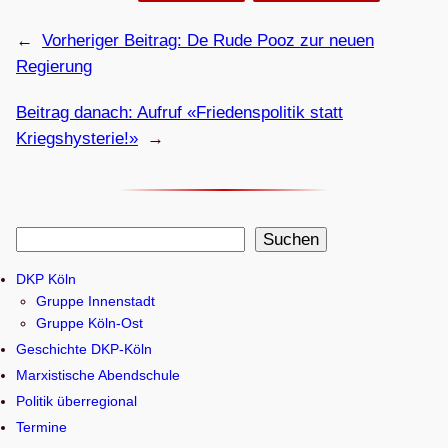
←
Vorheriger Beitrag:
De Rude Pooz zur neuen
Regierung
Beitrag danach:
Auf­ruf «Frie­dens­po­li­tik statt
Kriegshysterie!»
→
S
Suchen
u
DKP Köln
c
Gruppe Innenstadt
h
Gruppe Köln-Ost
e
Geschichte DKP-Köln
n
Marxistische Abendschule
Politik überregional
Termine