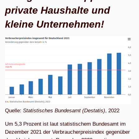
pri­vate Haus­halte und
kleine Unternehmen!
Quelle:
Sta­tis­ti­sches Bun­des­amt (Desta­tis)
, 2022
Um 5,3 Pro­zent ist laut sta­tis­ti­schem Bun­des­amt im
Dezem­ber 2021 der Ver­brau­cher­preis­in­dex gegen­über