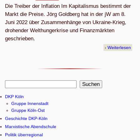
Die Treiber der Inflation Im Kapitalismus bestimmt der
Markt die Preise. Jörg Goldberg hat in der jW am 8.
Juni 2022 über Zusammenhänge von Ukraine-Krieg,
drohender Welthungerkrise und Finanzmärkten
geschrieben.
Weiterlesen
S
Suchen
u
DKP Köln
c
Gruppe Innenstadt
h
Gruppe Köln-Ost
e
Geschichte DKP-Köln
n
Marxistische Abendschule
Politik überregional