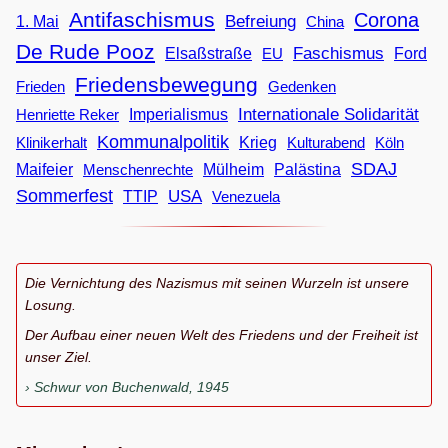
Antifaschismus
Corona
Befreiung
1. Mai
China
De Rude Pooz
Faschismus
Elsaßstraße
EU
Ford
Friedensbewegung
Frieden
Gedenken
Internationale Solidarität
Imperialismus
Henriette Reker
Kommunalpolitik
Klinikerhalt
Krieg
Köln
Kulturabend
SDAJ
Maifeier
Menschenrechte
Mülheim
Palästina
Sommerfest
USA
TTIP
Venezuela
Die Vernichtung des Nazismus mit seinen Wurzeln ist unsere
Losung.
Der Aufbau einer neuen Welt des Friedens und der Freiheit ist
unser Ziel.
Schwur von Buchenwald, 1945