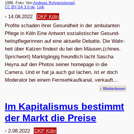
1996. Foto: Von
Andreas Boh­nen­s­ten­gel
,
CC BY-SA 3.0 de
,
Link
14.08.2022
DKP Köln
Pro­fite scha­den ihrer Gesund­heit in der ambu­lan­ten
Pflege in Köln Eine Ant­wort sozia­lis­ti­scher Gesund­
heits­pfle­ge­rin­nen auf eine aktu­elle Debatte. Die Wahr­
heit über Kat­zen fin­dest du bei den Mäu­sen.(chi­nes.
Sprichwort) Markt­gän­gig freund­lich lacht Sascha
Heyna auf den Pho­tos sei­ner home­page in die
Camera. Und er hat ja auch gut lachen, ist er doch
Mode­ra­tor bei einem Fern­seh­kauf­ka­nal, ver­kauft…
Weiterlesen
Im Kapi­ta­lis­mus bestimmt
der Markt die Preise
2.08.2022
DKP Köln