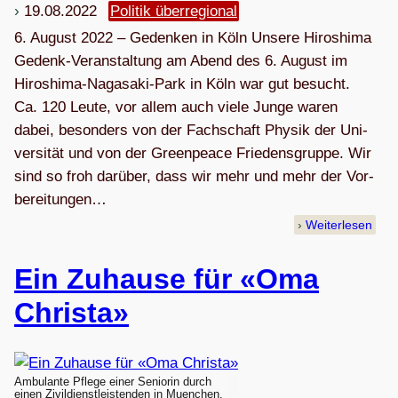
19.08.2022
Politik überregional
6. August 2022 – Geden­ken in Köln Unsere Hiro­shima
Gedenk-Ver­an­stal­tung am Abend des 6. August im
Hiro­shima-Naga­saki-Park in Köln war gut besucht.
Ca. 120 Leute, vor allem auch viele Junge waren
dabei, beson­ders von der Fach­schaft Phy­sik der Uni­
ver­si­tät und von der Green­peace Frie­dens­gruppe. Wir
sind so froh dar­über, dass wir mehr und mehr der Vor­
be­rei­tun­gen…
Weiterlesen
Ein Zuhause für «Oma
Christa»
Ambulante Pflege einer Seniorin durch
einen Zivildienstleistenden in Muenchen,