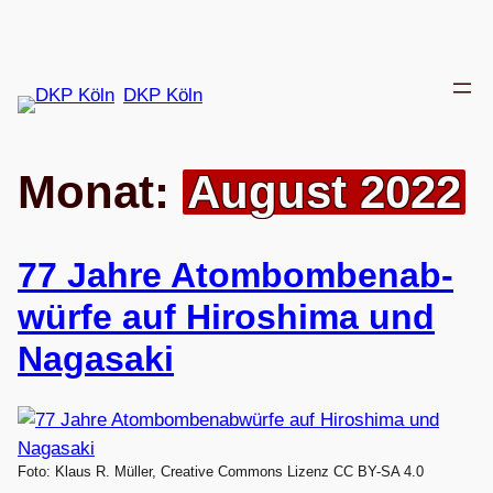
Zum
Inhalt
springen
DKP Köln
Monat:
August 2022
77 Jahre Atom­bom­ben­ab­
würfe auf Hiro­shima und
Nagasaki
Foto: Klaus R. Müller, Creative Commons Lizenz CC BY-SA 4.0