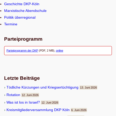
e
Geschichte DKP-Köln
n
Marxistische Abendschule
Politik überregional
Termine
Parteiprogramm
Parteiprogramm der DKP
(PDF, 2 MB),
online
Letzte Beiträge
Töd­li­che Kür­zun­gen und Kriegsertüchtigung
13. Juni 2026
Rota­tion
12. Juni 2026
Was ist los in Israel?
12. Juni 2026
Kreis­mit­glie­der­ver­samm­lung DKP Köln
6. Juni 2026