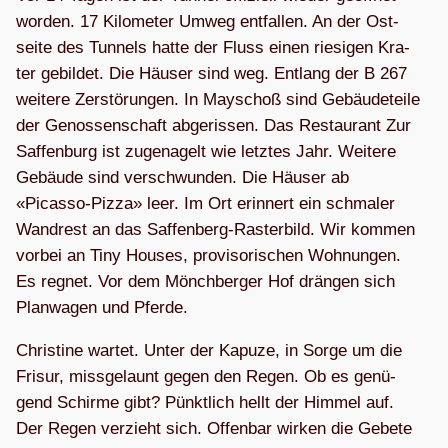
wor­den. 17 Kilo­me­ter Umweg ent­fal­len. An der Ost­
seite des Tun­nels hatte der Fluss einen rie­si­gen Kra­
ter gebil­det. Die Häu­ser sind weg. Ent­lang der B 267
wei­tere Zer­stö­run­gen. In May­schoß sind Gebäu­de­teile
der Genos­sen­schaft abge­ris­sen. Das Restau­rant Zur
Saf­fen­burg ist zuge­na­gelt wie letz­tes Jahr. Wei­tere
Gebäude sind ver­schwun­den. Die Häu­ser ab
«Picasso-Pizza» leer. Im Ort erin­nert ein schma­ler
Wand­rest an das Saf­fen­berg-Ras­ter­bild. Wir kom­men
vor­bei an Tiny Hou­ses, pro­vi­so­ri­schen Woh­nun­gen.
Es reg­net. Vor dem Mönch­ber­ger Hof drän­gen sich
Plan­wa­gen und Pferde.
Chris­tine war­tet. Unter der Kapuze, in Sorge um die
Fri­sur, miss­ge­launt gegen den Regen. Ob es genü­
gend Schirme gibt? Pünkt­lich hellt der Him­mel auf.
Der Regen ver­zieht sich. Offen­bar wir­ken die Gebete