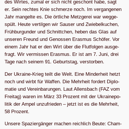
des Wir­tes, zumal er sich nicht geschont habe, sagt
er. Sein rech­tes Knie schmerze noch. Im ver­gan­ge­nen
Jahr man­gelte es. Die ört­li­che Metz­ge­rei war weg­ge­
spült. Heute ver­til­gen wir Sau­ser und Zwie­bel­ku­chen,
Früh­bur­gun­der und Schnitt­chen, heben das Glas auf
unse­ren Freund und Genos­sen Eras­mus Schö­fer. Vor
einem Jahr hat er den Wirt über die Flut­fol­gen aus­ge­
fragt. Wir ver­mis­sen Eras­mus. Er ist am 7. Juni, drei
Tage nach sei­nem 91. Geburts­tag, verstorben.
Der Ukraine-Krieg teilt die Welt. Eine Min­der­heit hetzt
noch und wirbt für Waf­fen. Die Mehr­heit for­dert Diplo­
ma­tie und Ver­ein­ba­run­gen. Laut Allens­bach (FAZ vom
Frei­tag) waren im März 33 Pro­zent mit der Ukraine­po­
li­tik der Ampel unzu­frie­den – jetzt ist es die Mehr­heit,
58 Prozent.
Unsere Spa­zier­gän­ger machen reich­lich Beute: Cham­