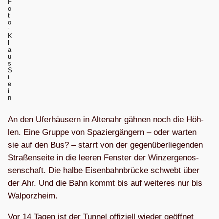
F
o
t
o
:
K
l
a
u
s
S
t
e
i
n
An den Ufer­häu­sern in Alte­n­ahr gäh­nen noch die Höh­
len. Eine Gruppe von Spa­zier­gän­gern – oder war­ten
sie auf den Bus? – starrt von der gegen­über­lie­gen­den
Stra­ßen­seite in die lee­ren Fens­ter der Win­zer­ge­nos­
sen­schaft. Die halbe Eisen­bahn­brü­cke schwebt über
der Ahr. Und die Bahn kommt bis auf wei­te­res nur bis
Walporzheim.
Vor 14 Tagen ist der Tun­nel offi­zi­ell wie­der geöff­net