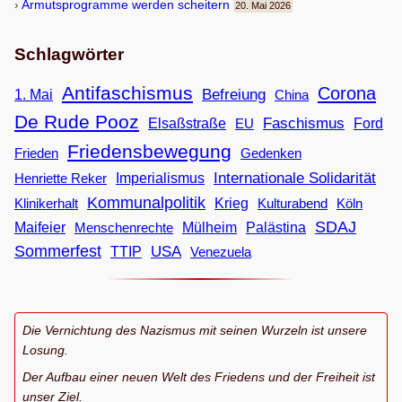
Armuts­pro­gramme wer­den scheitern
20. Mai 2026
Schlagwörter
Antifaschismus
Corona
Befreiung
1. Mai
China
De Rude Pooz
Faschismus
Elsaßstraße
EU
Ford
Friedensbewegung
Frieden
Gedenken
Internationale Solidarität
Imperialismus
Henriette Reker
Kommunalpolitik
Klinikerhalt
Krieg
Köln
Kulturabend
SDAJ
Maifeier
Menschenrechte
Mülheim
Palästina
Sommerfest
USA
TTIP
Venezuela
Die Vernichtung des Nazismus mit seinen Wurzeln ist unsere
Losung.
Der Aufbau einer neuen Welt des Friedens und der Freiheit ist
unser Ziel.