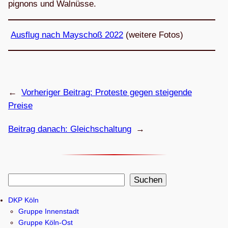
pi­gnons und Walnüsse.
Aus­flug nach May­schoß 2022
(wei­tere Fotos)
←
Vorheriger Beitrag:
Pro­teste gegen stei­gende
Preise
Beitrag danach:
Gleich­schal­tung
→
S
Suchen
u
DKP Köln
c
Gruppe Innenstadt
h
Gruppe Köln-Ost