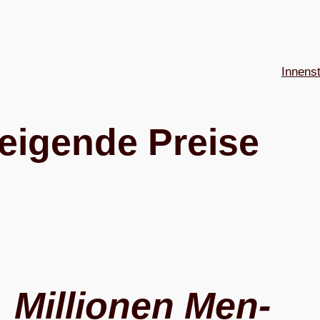
Innens
ei­gende Preise
Mil­lio­nen Men­