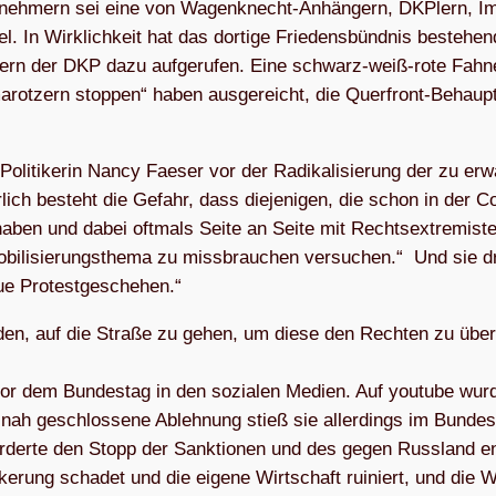
l­neh­mern sei eine von Wagen­knecht-Anhän­gern, DKPlern, Im
. In Wirk­lich­keit hat das dor­tige Frie­dens­bünd­nis bestehe
­glie­dern der DKP dazu auf­ge­ru­fen. Eine schwarz-weiß-rote Fah
a­rot­zern stop­pen“ haben aus­ge­reicht, die Quer­front-Behaup­
oli­ti­ke­rin Nancy Fae­ser vor der Radi­ka­li­sie­rung der zu erw
­lich besteht die Gefahr, dass die­je­ni­gen, die schon in der C
t haben und dabei oft­mals Seite an Seite mit Rechts­extre­mis­t
i­li­sie­rungs­thema zu miss­brau­chen ver­su­chen.“ Und sie d
 neue Protestgeschehen.“
­den, auf die Straße zu gehen, um diese den Rech­ten zu über­
 dem Bun­des­tag in den sozia­len Medien. Auf you­tube wur
i­nah geschlos­sene Ableh­nung stieß sie aller­dings im Bun­des­
­derte den Stopp der Sank­tio­nen und des gegen Russ­land en
­ke­rung scha­det und die eigene Wirt­schaft rui­niert, und die W