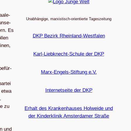
aale-
Unabhängige, marxistisch-orientierte Tageszeitung
 unse­
ern. Es
DKP Bezirk Rheinland-Westfalen
­len
i­nen,
Karl-Liebknecht-Schule der DKP
befür­
Marx-Engels-Stiftung e.V.
ar­tei
Internetseite der DKP
r etwa
.
ne zu
Erhalt des Krankenhauses Holweide und
der Kinderklinik Amsterdamer Straße
en und