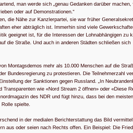
 abwar­tend, man werde sich „genau Gedan­ken dar­über machen,
e­ben oder auf Demons­tra­tio­nen.“
 die Nähe zur Kanz­ler­par­tei, sie war frü­her Gene­ral­se­kre­t
­ten eher abträg­lich ist. Immer­hin sind viele Gewerk­schaf­te
­tik geeig­net ist, für die Inter­es­sen der Lohn­ab­hän­gi­gen zu
f die Straße. Und auch in ande­ren Städ­ten schlie­ßen sich
 von Mon­tags­de­mos mehr als 10.000 Men­schen auf die Straß
r Bun­des­re­gie­rung zu pro­tes­tie­ren. Die Teil­neh­mer­zahl ve
­stel­lung der Sank­tio­nen gegen Russ­land. „In Neu­bran­den
d Trans­pa­ren­ten wie «Nord Stream 2 öff­nen» oder «Diese R
 nord­ma­ga­zin des NDR und fügt hinzu, dass bei den meis­te
 Rolle spielte.
schend in der media­len Bericht­erstat­tung das Bild ver­mit­tel
ern aus oder seien nach Rechts offen. Ein Bei­spiel: Die Frie­