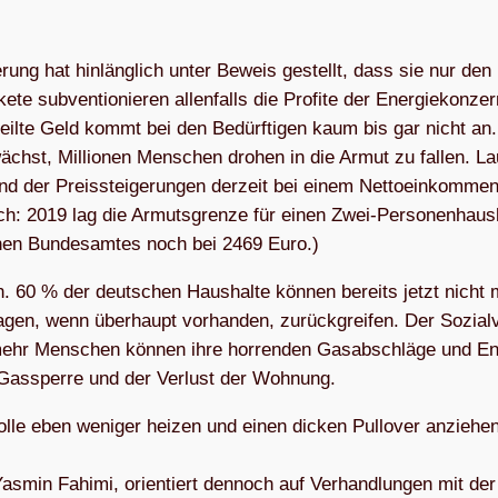
ie­rung hat hin­läng­lich unter Beweis gestellt, dass sie nur den 
te sub­ven­tio­nie­ren allen­falls die Pro­fite der Ener­gie­kon­ze
eilte Geld kommt bei den Bedürf­ti­gen kaum bis gar nicht an.
chst, Mil­lio­nen Men­schen dro­hen in die Armut zu fal­len. La
nd der Preis­stei­ge­run­gen der­zeit bei einem Net­to­ein­kom­me
ch: 2019 lag die Armuts­grenze für einen Zwei-Per­so­nen­haus­
chen Bun­des­am­tes noch bei 2469 Euro.)
 60 % der deut­schen Haus­halte kön­nen bereits jetzt nicht
gen, wenn über­haupt vor­han­den, zurück­grei­fen. Der Sozi­al­
mehr Men­schen kön­nen ihre hor­ren­den Gas­ab­schläge und En
 Gas­sperre und der Ver­lust der Wohnung.
solle eben weni­ger hei­zen und einen dicken Pull­over anzie­hen
­min Fahimi, ori­en­tiert den­noch auf Ver­hand­lun­gen mit de