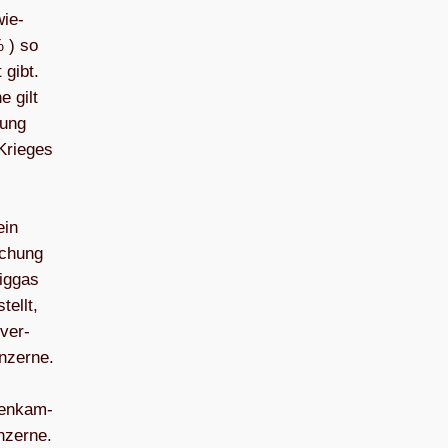
wie­
% ) so
 gibt.
e gilt
rung
Krie­ges
ein
­schung
ig­gas
tellt,
 ver­
n­zerne.
ten­kam­
onzerne.