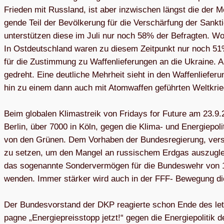
Frie­den mit Russ­land, ist aber inzwi­schen längst die der M
gende Teil der Bevöl­ke­rung für die Ver­schär­fung der Sank­
unter­stüt­zen diese im Juli nur noch 58% der Befrag­ten. Wo
In Ost­deutsch­land waren zu die­sem Zeit­punkt nur noch 51%
für die Zustim­mung zu Waf­fen­lie­fe­run­gen an die Ukraine. A
gedreht. Eine deut­li­che Mehr­heit sieht in den Waf­fen­lie­fe­
hin zu einem dann auch mit Atom­waf­fen geführ­ten Welt­krie
Beim glo­ba­len Kli­ma­streik von Fri­days for Future am 23.9.2
Ber­lin, über 7000 in Köln, gegen die Klima- und Ener­gie­po­li
von den Grü­nen. Dem Vor­ha­ben der Bun­des­re­gie­rung, ver
zu set­zen, um den Man­gel an rus­si­schem Erd­gas aus­zu­gle
das soge­nannte Son­der­ver­mö­gen für die Bun­des­wehr von 10
wen­den. Immer stär­ker wird auch in der FFF- Bewe­gung die 
Der Bun­des­vor­stand der DKP reagierte schon Ende des letz­t
pa­gne „Ener­gie­preis­stopp jetzt!“ gegen die Ener­gie­po­li­tik