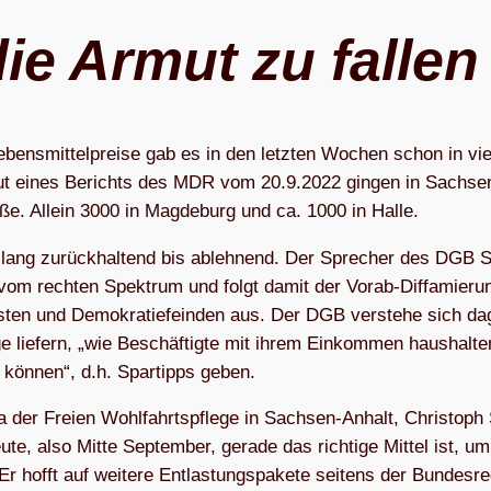
ie Armut zu fallen
ebens­mit­tel­preise gab es in den letz­ten Wochen schon in vie
aut eines Berichts des MDR vom 20.9.2022 gin­gen in Sach­se
ße. Allein 3000 in Mag­de­burg und ca. 1000 in Halle.
is­lang zurück­hal­tend bis ableh­nend. Der Spre­cher des DGB 
 vom rech­ten Spek­trum und folgt damit der Vorab-Dif­fa­mie­ru
s­ten und Demo­kra­tie­fein­den aus. Der DGB ver­stehe sich da
äge lie­fern, „wie Beschäf­tigte mit ihrem Ein­kom­men haus­hal­t
n kön­nen“, d.h. Spar­tipps geben.
 der Freien Wohl­fahrts­pflege in Sach­sen-Anhalt, Chris­toph 
ute, also Mitte Sep­tem­ber, gerade das rich­tige Mit­tel ist, um
hofft auf wei­tere Ent­las­tungs­pa­kete sei­tens der Bun­des­re­