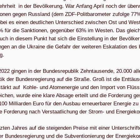
ehr­heit in der Bevöl­ke­rung. War Anfang April noch der über­
tio­nen gegen Russ­land (dem ZDF-Polit­ba­ro­me­ter zufolge 77
bei es einen deut­li­chen Unter­schied zwi­schen Ost und West
 für die Sank­tio­nen, gegen­über 63% im Wes­ten. Das glei­ch
uch in die­sem Punkt hat sich die Ein­stel­lung in der Bevöl­ke­
run­gen an die Ukraine die Gefahr der wei­te­ren Eska­la­tion des 
g.
022 gin­gen in der Bun­des­re­pu­blik Zehn­tau­sende, 20.000 all
­tik der Bun­des­re­gie­rung auf die Straße. Groß ist die Ent­täu
­stärkt auf Kohle- und Atom­ener­gie und den Import von Flüs­s
i­chen, wurde eine klare Absage erteilt und die For­de­rung ges
0 Mil­li­ar­den Euro für den Aus­bau erneu­er­ba­rer Ener­gie zu
For­de­rung nach Ver­staat­li­chung der Strom- und Ener­gie­ko
en Jah­res auf die stei­gen­den Preise mit einer Unter­schrif­
 der Bun­des­re­gie­rung und die Sub­ven­tio­nie­rung der Energiek