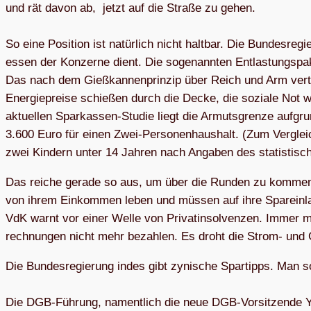
und rät davon ab, jetzt auf die Straße zu gehen.
So eine Posi­tion ist natür­lich nicht halt­bar. Die Bun­des­re­g
es­sen der Kon­zerne dient. Die soge­nann­ten Ent­las­tungs­pa­ke
Das nach dem Gieß­kan­nen­prin­zip über Reich und Arm ver­t
Ener­gie­preise schie­ßen durch die Decke, die soziale Not wä
aktu­el­len Spar­kas­sen-Stu­die liegt die Armuts­grenze auf­gru
3.600 Euro für einen Zwei-Per­so­nen­haus­halt. (Zum Ver­glei
zwei Kin­dern unter 14 Jah­ren nach Anga­ben des sta­tis­ti­s
Das rei­che gerade so aus, um über die Run­den zu kom­men.
von ihrem Ein­kom­men leben und müs­sen auf ihre Spar­ein­la­
VdK warnt vor einer Welle von Pri­vat­in­sol­ven­zen. Immer 
rech­nun­gen nicht mehr bezah­len. Es droht die Strom- und
Die Bun­des­re­gie­rung indes gibt zyni­sche Spar­tipps. Man 
Die DGB-Füh­rung, nament­lich die neue DGB-Vor­sit­zende Yas