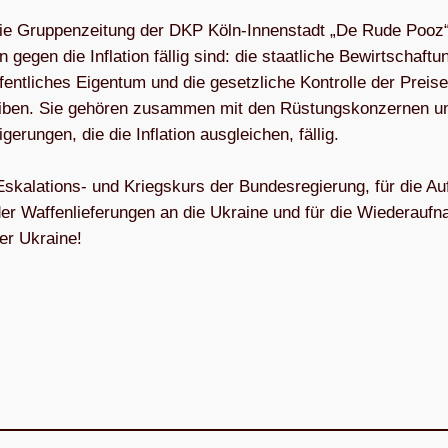
rt. Die Grup­pen­zei­tung der DKP Köln-Innen­stadt „De Rude Pooz“
en die Infla­tion fäl­lig sind: die staat­li­che Bewirt­schaf­t
ffent­li­ches Eigen­tum und die gesetz­li­che Kon­trolle der Prei
rei­ben. Sie gehö­ren zusam­men mit den Rüs­tungs­kon­zer­nen 
e­run­gen, die die Infla­tion aus­glei­chen, fäl­lig.
a­la­ti­ons- und Kriegs­kurs der Bun­des­re­gie­rung, für die Auf
er Waf­fen­lie­fe­run­gen an die Ukraine und für die Wie­der­auf
der Ukraine!