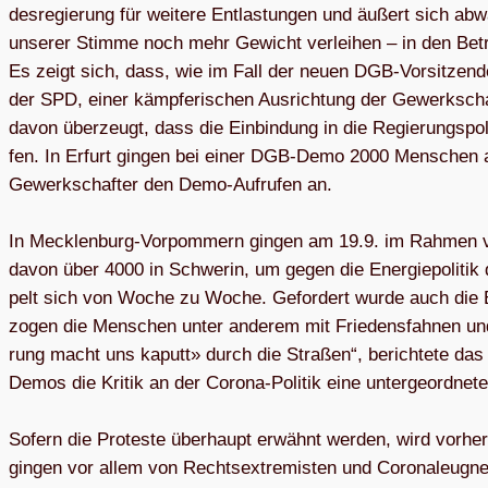
des­re­gie­rung für wei­tere Ent­las­tun­gen und äußert sich
unse­rer Stimme noch mehr Gewicht ver­lei­hen – in den Betri
Es zeigt sich, dass, wie im Fall der neuen DGB-Vor­sit­zen­den,
der SPD, einer kämp­fe­ri­schen Aus­rich­tung der Gewerk­schaf
davon über­zeugt, dass die Ein­bin­dung in die Regie­rungs­po­li
fen. In Erfurt gin­gen bei einer DGB-Demo 2000 Men­schen au
Gewerk­schaf­ter den Demo-Auf­ru­fen an.
In Meck­len­burg-Vor­pom­mern gin­gen am 19.9. im Rah­men
davon über 4000 in Schwe­rin, um gegen die Ener­gie­po­li­tik de
pelt sich von Woche zu Woche. Gefor­dert wurde auch die Ein
zogen die Men­schen unter ande­rem mit Frie­dens­fah­nen un
rung macht uns kaputt» durch die Stra­ßen“, berich­tete das
Demos die Kri­tik an der Corona-Poli­tik eine unter­ge­ord­nete
Sofern die Pro­teste über­haupt erwähnt wer­den, wird vor­herr­
gin­gen vor allem von Rechts­extre­mis­ten und Coro­na­leug­n