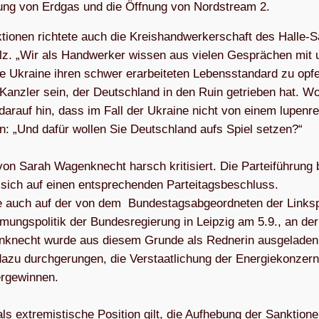
­rung von Erd­gas und die Öff­nung von Nord­stream 2.
tio­nen rich­tete auch die Kreis­hand­wer­ker­schaft des Halle-S
lz. „Wir als Hand­wer­ker wis­sen aus vie­len Gesprä­chen mit
die Ukraine ihren schwer erar­bei­te­ten Lebens­stan­dard zu opf
 Kanz­ler sein, der Deutsch­land in den Ruin getrie­ben hat. Wol
dar­auf hin, dass im Fall der Ukraine nicht von einem lupen­re
n: „Und dafür wol­len Sie Deutsch­land aufs Spiel set­zen?“
on Sarah Wagen­knecht harsch kri­ti­siert. Die Par­tei­füh­rung 
ft sich auf einen ent­spre­chen­den Par­tei­tags­be­schluss.
lte auch auf der von dem Bun­des­tags­ab­ge­ord­ne­ten der Links­p
ungs­po­li­tik der Bun­des­re­gie­rung in Leip­zig am 5.9., an de
knecht wurde aus die­sem Grunde als Red­ne­rin aus­ge­la­den
azu durch­ge­run­gen, die Ver­staat­li­chung der Ener­gie­kon­zer
­ge­win­nen.
ls extre­mis­ti­sche Posi­tion gilt, die Auf­he­bung der Sank­tio­n