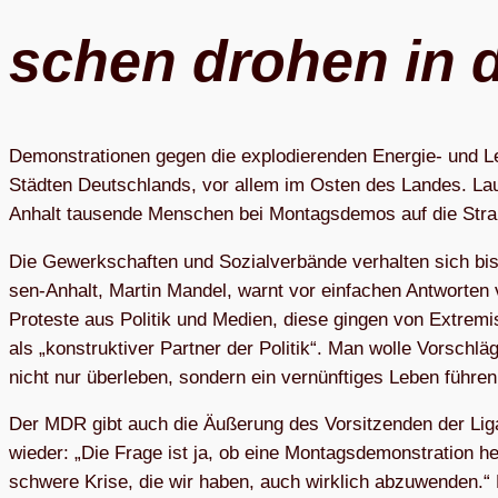
schen dro­hen in d
Demons­tra­tio­nen gegen die explo­die­ren­den Ener­gie- und L
Städ­ten Deutsch­lands, vor allem im Osten des Lan­des. L
Anhalt tau­sende Men­schen bei Mon­tags­de­mos auf die Stra
Die Gewerk­schaf­ten und Sozi­al­ver­bände ver­hal­ten sich b
sen-Anhalt, Mar­tin Man­del, warnt vor ein­fa­chen Ant­wor­ten
Pro­teste aus Poli­tik und Medien, diese gin­gen von Extre­mi
als „kon­struk­ti­ver Part­ner der Poli­tik“. Man wolle Vor­schl
nicht nur über­le­ben, son­dern ein ver­nünf­ti­ges Leben füh­re
Der MDR gibt auch die Äuße­rung des Vor­sit­zen­den der Liga
wie­der: „Die Frage ist ja, ob eine Mon­tags­de­mons­tra­tion he
schwere Krise, die wir haben, auch wirk­lich abzu­wen­den.“ Er 