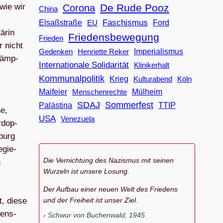
De Rude Pooz
 wie wir
Corona
China
Faschismus
Elsaßstraße
EU
Ford
ä­rin
Friedensbewegung
Frieden
r nicht
Imperialismus
Gedenken
Henriette Reker
 kämp­
Internationale Solidarität
Klinikerhalt
Kommunalpolitik
Krieg
Köln
Kulturabend
Maifeier
Menschenrechte
Mülheim
SDAJ
Sommerfest
Palästina
TTIP
e,
USA
Venezuela
r­dop­
­burg
egie­
Die Vernichtung des Nazismus mit seinen
n
Wurzeln ist unsere Losung.
Der Aufbau einer neuen Welt des Friedens
t, diese
und der Freiheit ist unser Ziel.
dens­
Schwur von Buchenwald, 1945