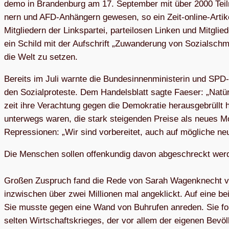
demo in Bran­den­burg am 17. Sep­tem­ber mit über 2000 Tei
nern und AFD-Anhän­gern gewe­sen, so ein Zeit-online-Arti­kel
Mit­glie­dern der Links­par­tei, par­tei­lo­sen Lin­ken und Mit
ein Schild mit der Auf­schrift „Zuwan­de­rung von Sozi­al­schm
die Welt zu setzen.
Bereits im Juli warnte die Bun­des­in­nen­mi­nis­te­rin und SPD-P
den Sozi­al­pro­teste. Dem Han­dels­blatt sagte Fae­ser: „Natür
zeit ihre Ver­ach­tung gegen die Demo­kra­tie her­aus­ge­brüll
unter­wegs waren, die stark stei­gen­den Preise als neues Mob
Repres­sio­nen: „Wir sind vor­be­rei­tet, auch auf mög­li­che
Die Men­schen sol­len offen­kun­dig davon abge­schreckt wer
Gro­ßen Zuspruch fand die Rede von Sarah Wagen­knecht vor
inzwi­schen über zwei Mil­lio­nen mal ange­klickt. Auf eine be
Sie musste gegen eine Wand von Buh­ru­fen anre­den. Sie for
sel­ten Wirt­schafts­krie­ges, der vor allem der eige­nen Bevöl