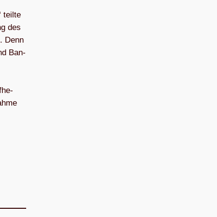
 teilte
ung des
se. Denn
und Ban­
­he­
­nahme