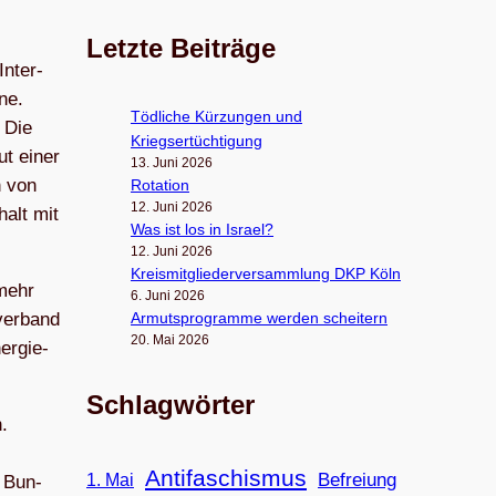
Letzte Beiträge
Inter­
rne.
Töd­li­che Kür­zun­gen und
 Die
Kriegsertüchtigung
ut einer
13. Juni 2026
n von
Rota­tion
12. Juni 2026
halt mit
Was ist los in Israel?
12. Juni 2026
Kreis­mit­glie­der­ver­samm­lung DKP Köln
 mehr
6. Juni 2026
Armuts­pro­gramme wer­den scheitern
ver­band
20. Mai 2026
er­gie­
Schlagwörter
.
Antifaschismus
Befreiung
1. Mai
r Bun­