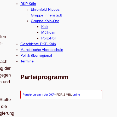
c
DKP Köln
h
Ehrenfeld-Nippes
e
Gruppe Innenstadt
Gruppe Köln-Ost
n
Kalk
Mülheim
­len
Porz-Poll
n-
Geschichte DKP-Köln
Marxistische Abendschule
Politik überregional
Sach­
Termine
ng der
ge­gen
Parteiprogramm
en und
Parteiprogramm der DKP
(PDF, 2 MB),
online
Stolte
 die
gie­rung