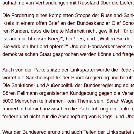
auf­nahme von Ver­hand­lun­gen mit Russ­land über die Lie­fe
Die For­de­rung eines kom­plet­ten Stopps der Russ­land-Sank­
Kreis in einem offen Brief an den Bun­des­kanz­ler Olaf Scho
ren Kun­den, dass die breite Mehr­heit nicht gewillt ist, für 
ist auch nicht unser Krieg!“, heißt es, und: „Wol­len Sie der
Sie wirk­lich Ihr Land opfern?“ Und die Hand­wer­ker wei­sen 
demo­kra­ti­schen Staat gespro­chen wer­den könne und fra­ge
Auch von der Par­tei­spitze der Links­par­tei wurde die Rede v
wor­tet die Sank­ti­ons­po­li­tik der Bun­des­re­gie­rung und beru
Die Sank­ti­ons- und Außen­po­li­tik der Bun­des­re­gie­rung sol
Sören Pell­mann orga­ni­sier­ten Kund­ge­bung gegen die Ver­ar­m
5000 Men­schen teil­nah­men, kein Thema sein. Sarah Wagen­
Immer­hin hat sich inzwi­schen die Par­tei­füh­rung der Linke d
for­dern und nicht nur die Abschöp­fung von Kriegs- und Über
Was der Bun­des­re­gie­rung und auch Tei­len der Links­par­tei a