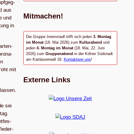
pf­geg­
nd aus
Mitmachen!
ne und
tung in
Die
Gruppe Innenstadt
trifft sich jeden
3. Montag
im Monat
(18. Mai 2026) zum
Kulturabend
und
ar­ten­
jeden
4. Montag im Monat
(18. Mai, 22. Juni
oro­na­
2026) zum
Gruppenabend
in der Kölner Südstadt
am Kartäuserwall 18.
Kontaktiere uns
!
en
roht mit
Externe Links
las­sen.
de sie
tag.
t­fes­
ie­der­