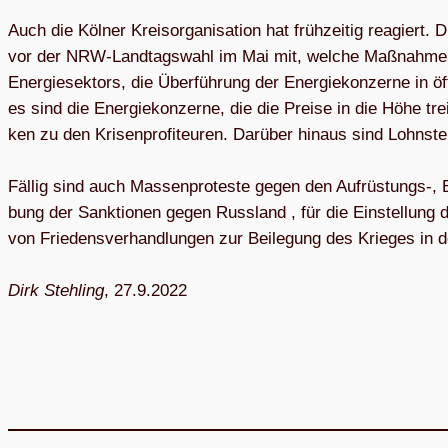
Auch die Köl­ner Kreis­or­ga­ni­sa­tion hat früh­zei­tig reagie
vor der NRW-Land­tags­wahl im Mai mit, wel­che Maß­nah­men geg
Ener­gie­sek­tors, die Über­füh­rung der Ener­gie­kon­zerne in ö
es sind die Ener­gie­kon­zerne, die die Preise in die Höhe t
ken zu den Kri­sen­pro­fi­teu­ren. Dar­über hin­aus sind Lohn­stei­g
Fäl­lig sind auch Mas­sen­pro­teste gegen den Aufrüstungs‑, Esk
bung der Sank­tio­nen gegen Russ­land , für die Ein­stel­lung d
von Frie­dens­ver­hand­lun­gen zur Bei­le­gung des Krie­ges in 
Dirk Steh­ling
, 27.9.2022