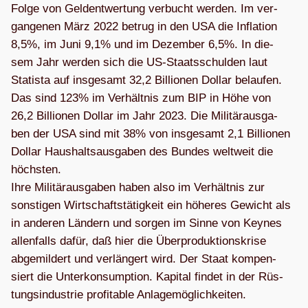
Folge von Geld­ent­wer­tung ver­bucht wer­den. Im ver­
gan­ge­nen März 2022 betrug in den USA die Infla­tion
8,5%, im Juni 9,1% und im Dezem­ber 6,5%. In die­
sem Jahr wer­den sich die US-Staats­schul­den laut
Sta­tista auf ins­ge­samt 32,2 Bil­lio­nen Dol­lar belau­fen.
Das sind 123% im Ver­hält­nis zum BIP in Höhe von
26,2 Bil­lio­nen Dol­lar im Jahr 2023. Die Mili­tär­aus­ga­
ben der USA sind mit 38% von ins­ge­samt 2,1 Bil­lio­nen
Dol­lar Haus­halts­aus­ga­ben des Bun­des welt­weit die
höchs­ten.
Ihre Mili­tär­aus­ga­ben haben also im Ver­hält­nis zur
sons­ti­gen Wirt­schafts­tä­tig­keit ein höhe­res Gewicht als
in ande­ren Län­dern und sor­gen im Sinne von Keynes
allen­falls dafür, daß hier die Über­pro­duk­ti­ons­krise
abge­mil­dert und ver­län­gert wird. Der Staat kom­pen­
siert die Unter­kon­sump­tion. Kapi­tal fin­det in der Rüs­
tungs­in­dus­trie pro­fi­ta­ble Anlagemöglichkeiten.