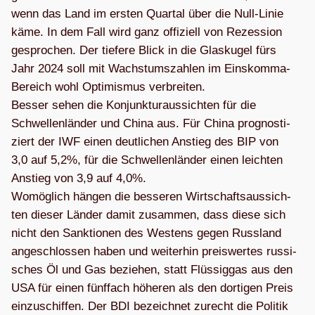
wenn das Land im ers­ten Quar­tal über die Null-Linie
käme. In dem Fall wird ganz offi­zi­ell von Rezes­sion
gespro­chen. Der tie­fere Blick in die Glas­ku­gel fürs
Jahr 2024 soll mit Wachs­tums­zah­len im Eins­komma-
Bereich wohl Opti­mis­mus ver­brei­ten.
Bes­ser sehen die Kon­junk­tur­aus­sich­ten für die
Schwel­len­län­der und China aus. Für China pro­gnos­ti­
ziert der IWF einen deut­li­chen Anstieg des BIP von
3,0 auf 5,2%, für die Schwel­len­län­der einen leich­ten
Anstieg von 3,9 auf 4,0%.
Womög­lich hän­gen die bes­se­ren Wirt­schafts­aus­sich­
ten die­ser Län­der damit zusam­men, dass diese sich
nicht den Sank­tio­nen des Wes­tens gegen Russ­land
ange­schlos­sen haben und wei­ter­hin preis­wer­tes rus­si­
sches Öl und Gas bezie­hen, statt Flüs­sig­gas aus den
USA für einen fünf­fach höhe­ren als den dor­ti­gen Preis
ein­zu­schif­fen. Der BDI bezeich­net zurecht die Poli­tik