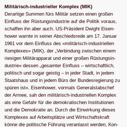
Mili­tä­risch-indus­tri­el­ler Kom­plex (MIK)
Der­ar­tige Sum­men fürs Mili­tär set­zen einen gro­ßen
Ein­fluss der Rüs­tungs­in­dus­trie auf die Poli­tik vor­aus,
schaf­fen ihn aber auch. US-Prä­si­dent Dwight Eisen­
hower warnte in sei­ner Abschieds­rede am 17. Januar
1961 vor dem Ein­fluss des «mili­tä­risch-indus­tri­el­len
Kom­ple­xes» (MIK), der „Ver­bin­dung zwi­schen einem
rie­si­gen Mili­tär­ap­pa­rat und einer gro­ßen Rüs­tungs­in­
dus­trie« des­sen „gesam­ter Ein­fluss – wirt­schaft­lich,
poli­tisch und sogar geis­tig – in jeder Stadt, in jedem
Staats­haus und in jedem Büro der Bun­des­re­gie­rung zu
spü­ren ist». Eisen­hower, vor­mals Gene­ral­stabs­chef
der Armee, sah den mili­tä­risch-indus­tri­el­len Kom­plex
als eine Gefahr für die demo­kra­ti­schen Insti­tu­tio­nen
und die Demo­kra­tie an. Durch die Ein­wir­kung die­ses
Kom­ple­xes auf Arbeits­plätze und Wirt­schafts­kraft
könne die poli­ti­sche Füh­rung ver­an­lasst wer­den, Kon­