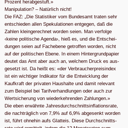
Pro­zent her­ab­ge­stuft.»
Mani­pu­la­tion? – Natür­lich nicht!
Die FAZ: „Die Sta­tis­ti­ker vom Bun­des­amt tra­ten sehr
ent­schie­den allen Spe­ku­la­tio­nen ent­ge­gen, daß die
Zah­len klein­ge­rech­net wor­den seien. Man ver­folge
‹keine poli­ti­sche Agenda›, hieß es, und die Ent­schei­
dun­gen seien auf Fach­ebene getrof­fen wor­den, nicht
auf der poli­ti­schen Ebene. In einem Hin­ter­grund­pa­pier
deu­tet das Amt aber auch an, wel­chem Druck es aus­
ge­setzt ist. Da heißt es: «der Ver­brau­cher­preis­in­dex
ist ein wich­ti­ger Indi­ka­tor für die Ent­wick­lung der
Kauf­kraft der pri­va­ten Haus­halte und damit rele­vant
zum Bei­spiel bei Tarif­ver­hand­lun­gen oder auch zur
Wert­si­che­rung von wie­der­keh­ren­den Zah­lun­gen.»
Die eben erwähnte Jah­res­durch­schnitt­sin­fla­ti­ons­rate,
die nach­träg­lich von 7,9% auf 6,9% abge­senkt wor­den
ist, führt ohne­hin aufs Glatt­eis. Diese Durch­schnitts­