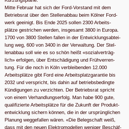
Kür­zungs­pläne.
Mitte Februar hat sich der Ford-Vor­stand mit dem
Betriebs­rat über den Stel­len­ab­bau beim Köl­ner Ford­
werk geei­nigt. Bis Ende 2025 sol­len 2300 Arbeits­
plätze gestri­chen wer­den, ins­ge­samt 3800 in Europa.
1700 von 3800 Stel­len fal­len in der Ent­wick­lungs­ab­tei­
lung weg, 600 von 3400 in der Ver­wal­tung. Der Stel­
len­ab­bau soll wie es so schön heißt «sozi­al­ver­träg­
lich» erfol­gen, über Ent­schä­di­gung und Früh­ver­ren­
tung. Für die noch in Köln ver­blei­ben­den 12.000
Arbeits­plätze gibt Ford eine Arbeits­platz­ga­ran­tie bis
2032 und ver­spricht, bis dahin auf betriebs­be­dingte
Kün­di­gun­gen zu ver­zich­ten. Der Betriebs­rat spricht
von einem Ver­hand­lungs­er­folg. Man habe 900 gute,
qua­li­fi­zierte Arbeits­plätze für die Zukunft der Pro­dukt­
ent­wick­lung sichern kön­nen, die in der ursprüng­li­chen
Pla­nung weg­ge­fal­len wären. «Die Beleg­schaft weiß,
dass mit den neuen Elek­tro­mo­del­len weni­ger Beschäf­