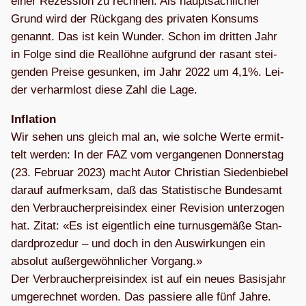
einer Rezes­sion zu rech­nen. Als haupt­säch­li­cher
Grund wird der Rück­gang des pri­va­ten Kon­sums
genannt. Das ist kein Wun­der. Schon im drit­ten Jahr
in Folge sind die Real­löhne auf­grund der rasant stei­
gen­den Preise gesun­ken, im Jahr 2022 um 4,1%. Lei­
der ver­harm­lost diese Zahl die Lage.
Infla­tion
Wir sehen uns gleich mal an, wie sol­che Werte ermit­
telt wer­den: In der FAZ vom ver­gan­ge­nen Don­ners­tag
(23. Februar 2023) macht Autor Chris­tian Sie­den­bie­bel
dar­auf auf­merk­sam, daß das Sta­tis­ti­sche Bun­des­amt
den Ver­brau­cher­preis­in­dex einer Revi­sion unter­zo­gen
hat. Zitat: «Es ist eigent­lich eine tur­nus­ge­mäße Stan­
dard­pro­ze­dur – und doch in den Aus­wir­kun­gen ein
abso­lut außer­ge­wöhn­li­cher Vor­gang.»
Der Ver­brau­cher­preis­in­dex ist auf ein neues Basis­jahr
umge­rech­net wor­den. Das pas­siere alle fünf Jahre.