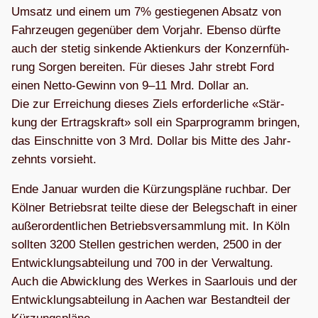
Umsatz und einem um 7% gestie­ge­nen Absatz von
Fahr­zeu­gen gegen­über dem Vor­jahr. Ebenso dürfte
auch der ste­tig sin­kende Akti­en­kurs der Kon­zern­füh­
rung Sor­gen berei­ten. Für die­ses Jahr strebt Ford
einen Netto-Gewinn von 9–11 Mrd. Dol­lar an.
Die zur Errei­chung die­ses Ziels erfor­der­li­che «Stär­
kung der Ertrags­kraft» soll ein Spar­pro­gramm brin­gen,
das Ein­schnitte von 3 Mrd. Dol­lar bis Mitte des Jahr­
zehnts vorsieht.
Ende Januar wur­den die Kür­zungs­pläne ruch­bar. Der
Köl­ner Betriebs­rat teilte diese der Beleg­schaft in einer
außer­or­dent­li­chen Betriebs­ver­samm­lung mit. In Köln
soll­ten 3200 Stel­len gestri­chen wer­den, 2500 in der
Ent­wick­lungs­ab­tei­lung und 700 in der Ver­wal­tung.
Auch die Abwick­lung des Wer­kes in Saar­louis und der
Ent­wick­lungs­ab­tei­lung in Aachen war Bestand­teil der