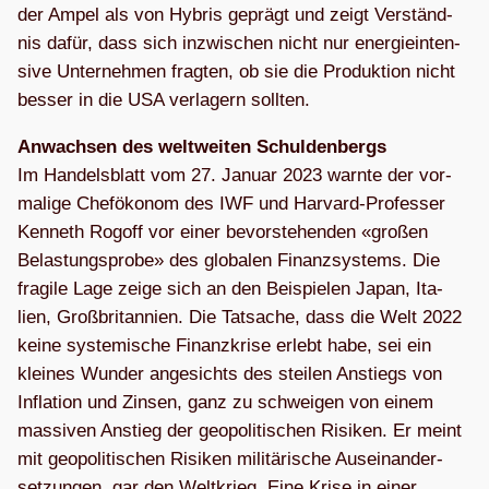
der Ampel als von Hybris geprägt und zeigt Ver­ständ­
nis dafür, dass sich inzwi­schen nicht nur ener­gie­in­ten­
sive Unter­neh­men frag­ten, ob sie die Pro­duk­tion nicht
bes­ser in die USA ver­la­gern sollten.
Anwach­sen des welt­wei­ten Schul­den­bergs
Im Han­dels­blatt vom 27. Januar 2023 warnte der vor­
ma­lige Chef­öko­nom des IWF und Har­vard-Pro­fes­ser
Ken­neth Rog­off vor einer bevor­ste­hen­den «gro­ßen
Belas­tungs­probe» des glo­ba­len Finanz­sys­tems. Die
fra­gile Lage zeige sich an den Bei­spie­len Japan, Ita­
lien, Groß­bri­tan­nien. Die Tat­sa­che, dass die Welt 2022
keine sys­te­mi­sche Finanz­krise erlebt habe, sei ein
klei­nes Wun­der ange­sichts des stei­len Anstiegs von
Infla­tion und Zin­sen, ganz zu schwei­gen von einem
mas­si­ven Anstieg der geo­po­li­ti­schen Risi­ken. Er meint
mit geo­po­li­ti­schen Risi­ken mili­tä­ri­sche Aus­ein­an­der­
set­zun­gen, gar den Welt­krieg. Eine Krise in einer