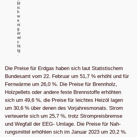
bl
ic
h
w
e
ni
g
er
wi
c
ht
ig
.
Die Preise für Erd­gas haben sich laut Sta­tis­ti­schem
Bun­des­amt vom 22. Februar um 51,7 % erhöht und für
Fern­wärme um 26,0 %. Die Preise für Brenn­holz,
Holz­pel­lets oder andere feste Brenn­stoffe erhöh­ten
sich um 49,6 %, die Preise für leich­tes Heizöl lagen
um 30,6 % über denen des Vor­jah­res­mo­nats. Strom
ver­teu­erte sich um 25,7 %, trotz Strom­preis­bremse
und Weg­fall der EEG- Umlage. Die Preise für Nah­
rungs­mit­tel erhöh­ten sich im Januar 2023 um 20,2 %.