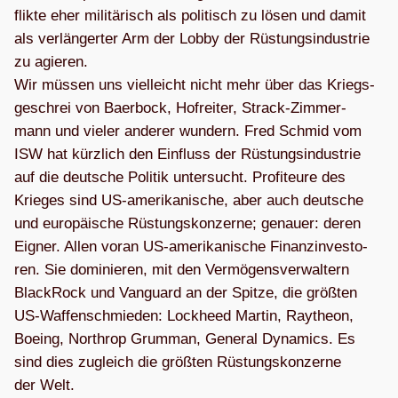
flikte eher mili­tä­risch als poli­tisch zu lösen und damit
als ver­län­ger­ter Arm der Lobby der Rüs­tungs­in­dus­trie
zu agie­ren.
Wir müs­sen uns viel­leicht nicht mehr über das Kriegs­
ge­schrei von Baer­bock, Hof­rei­ter, Strack-Zim­mer­
mann und vie­ler ande­rer wun­dern. Fred Schmid vom
ISW hat kürz­lich den Ein­fluss der Rüs­tungs­in­dus­trie
auf die deut­sche Poli­tik unter­sucht. Pro­fi­teure des
Krie­ges sind US-ame­ri­ka­ni­sche, aber auch deut­sche
und euro­päi­sche Rüs­tungs­kon­zerne; genauer: deren
Eig­ner. Allen voran US-ame­ri­ka­ni­sche Finanz­in­ves­to­
ren. Sie domi­nie­ren, mit den Ver­mö­gens­ver­wal­tern
Black­Rock und Van­guard an der Spitze, die größ­ten
US-Waf­fen­schmie­den: Lock­heed Mar­tin, Ray­theon,
Boe­ing, Nor­throp Grum­man, Gene­ral Dyna­mics. Es
sind dies zugleich die größ­ten Rüs­tungs­kon­zerne
der Welt.