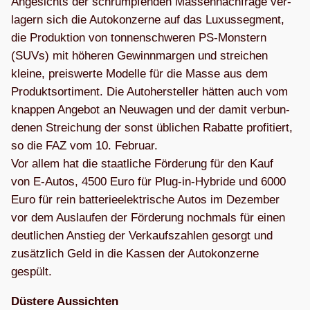
Ange­sichts der schrump­fen­den Mas­sen­nach­frage ver­
la­gern sich die Auto­kon­zerne auf das Luxus­seg­ment,
die Pro­duk­tion von ton­nen­schwe­ren PS-Mons­tern
(SUVs) mit höhe­ren Gewinn­mar­gen und strei­chen
kleine, preis­werte Modelle für die Masse aus dem
Pro­dukt­sor­ti­ment. Die Auto­her­stel­ler hät­ten auch vom
knap­pen Ange­bot an Neu­wa­gen und der damit ver­bun­
de­nen Strei­chung der sonst übli­chen Rabatte pro­fi­tiert,
so die FAZ vom 10. Februar.
Vor allem hat die staat­li­che För­de­rung für den Kauf
von E‑Autos, 4500 Euro für Plug-in-Hybride und 6000
Euro für rein bat­te­rie­elek­tri­sche Autos im Dezem­ber
vor dem Aus­lau­fen der För­de­rung noch­mals für einen
deut­li­chen Anstieg der Ver­kaufs­zah­len gesorgt und
zusätz­lich Geld in die Kas­sen der Auto­kon­zerne
gespült.
Düs­tere Aus­sich­ten