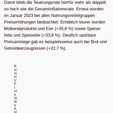
Damit blieb die Teue­rungs­rate hier­für mehr als dop­pelt
so hoch wie die Gesamt­in­fla­ti­ons­rate. Erneut wur­den
im Januar 2023 bei allen Nah­rungs­mit­tel­grup­pen
Preis­er­hö­hun­gen beob­ach­tet: Erheb­lich teu­rer wur­den
Mol­ke­rei­pro­dukte und Eier (+35,8 %) sowie Spei­se­
fette und Spei­se­öle (+33,8 %). Deut­lich spür­bare
Preis­an­stiege gab es bei­spiels­weise auch bei Brot und
Getrei­de­er­zeug­nis­sen (+22,7 %).
B
ei
m
H
V
P
I
st
e
ht
di
e
A
kt