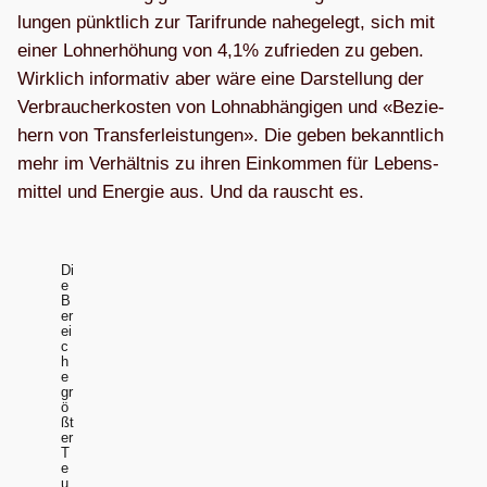
lun­gen pünkt­lich zur Tarif­runde nahe­ge­legt, sich mit
einer Lohn­er­hö­hung von 4,1% zufrie­den zu geben.
Wirk­lich infor­ma­tiv aber wäre eine Dar­stel­lung der
Ver­brau­cher­kos­ten von Lohn­ab­hän­gi­gen und «Bezie­
hern von Trans­fer­leis­tun­gen». Die geben bekannt­lich
mehr im Ver­hält­nis zu ihren Ein­kom­men für Lebens­
mit­tel und Ener­gie aus. Und da rauscht es.
Di
e
B
er
ei
c
h
e
gr
ö
ßt
er
T
e
u