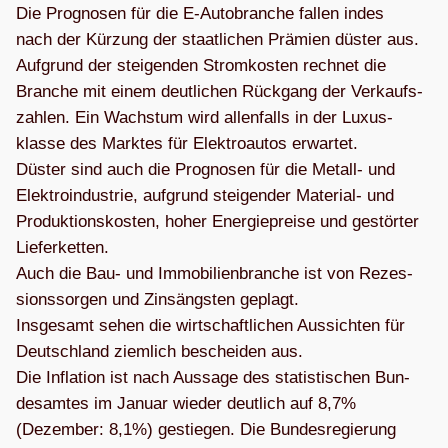
Die Pro­gno­sen für die E‑Autobranche fal­len indes
nach der Kür­zung der staat­li­chen Prä­mien düs­ter aus.
Auf­grund der stei­gen­den Strom­kos­ten rech­net die
Bran­che mit einem deut­li­chen Rück­gang der Ver­kaufs­
zah­len. Ein Wachs­tum wird allen­falls in der Luxus­
klasse des Mark­tes für Elek­tro­au­tos erwar­tet.
Düs­ter sind auch die Pro­gno­sen für die Metall- und
Elek­tro­in­dus­trie, auf­grund stei­gen­der Mate­rial- und
Pro­duk­ti­ons­kos­ten, hoher Ener­gie­preise und gestör­ter
Lie­fer­ket­ten.
Auch die Bau- und Immo­bi­li­en­bran­che ist von Rezes­
si­ons­sor­gen und Zins­ängs­ten geplagt.
Ins­ge­samt sehen die wirt­schaft­li­chen Aus­sich­ten für
Deutsch­land ziem­lich beschei­den aus.
Die Infla­tion ist nach Aus­sage des sta­tis­ti­schen Bun­
des­am­tes im Januar wie­der deut­lich auf 8,7%
(Dezem­ber: 8,1%) gestie­gen. Die Bun­des­re­gie­rung