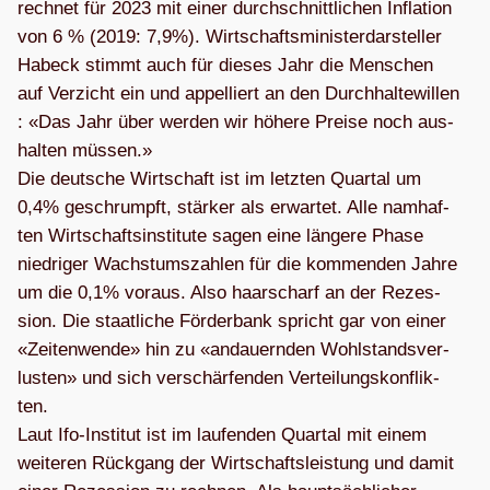
rech­net für 2023 mit einer durch­schnitt­li­chen Infla­tion
von 6 % (2019: 7,9%). Wirt­schafts­mi­nis­ter­dar­stel­ler
Habeck stimmt auch für die­ses Jahr die Men­schen
auf Ver­zicht ein und appel­liert an den Durch­hal­te­wil­len
: «Das Jahr über wer­den wir höhere Preise noch aus­
hal­ten müs­sen.»
Die deut­sche Wirt­schaft ist im letz­ten Quar­tal um
0,4% geschrumpft, stär­ker als erwar­tet. Alle nam­haf­
ten Wirt­schafts­in­sti­tute sagen eine län­gere Phase
nied­ri­ger Wachs­tums­zah­len für die kom­men­den Jahre
um die 0,1% vor­aus. Also haar­scharf an der Rezes­
sion. Die staat­li­che För­der­bank spricht gar von einer
«Zei­ten­wende» hin zu «andau­ern­den Wohl­stands­ver­
lus­ten» und sich ver­schär­fen­den Ver­tei­lungs­kon­flik­
ten.
Laut Ifo-Insti­tut ist im lau­fen­den Quar­tal mit einem
wei­te­ren Rück­gang der Wirt­schafts­leis­tung und damit