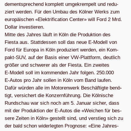
dem­entspre­chend kom­plett umge­krem­pelt und redu­
ziert wer­den. Für den Umbau des Köl­ner Werks zum
euro­päi­schen «Elek­tri­fi­ca­tion Cen­ter» will Ford 2 Mrd.
Dol­lar inves­tie­ren.
Mitte des Jah­res läuft in Köln die Pro­duk­tion des
Fiesta aus. Statt­des­sen soll das neue E‑Modell von
Ford für Europa in Köln pro­du­ziert wer­den, ein Kom­
pakt-SUV, auf der Basis einer VW-Platt­form, deut­lich
grö­ßer und schwe­rer als der Fiesta. Ein zwei­tes
E‑Modell soll im kom­men­den Jahr fol­gen. 250.000
E‑Autos pro Jahr sol­len in Köln vom Band lau­fen.
Dafür wür­den alle im Moto­ren­werk Beschäf­tigte benö­
tigt, ver­si­chert die Kon­zern­füh­rung. Die Köl­ni­sche
Rund­schau war sich noch am 5. Januar sicher, dass
mit der Pro­duk­tion der E‑Autos die «Wei­chen für bes­
sere Zei­ten in Köln» gestellt sind, und ver­stieg sich zu
der bald schon wider­leg­ten Pro­gnose: «Eine Jah­res­