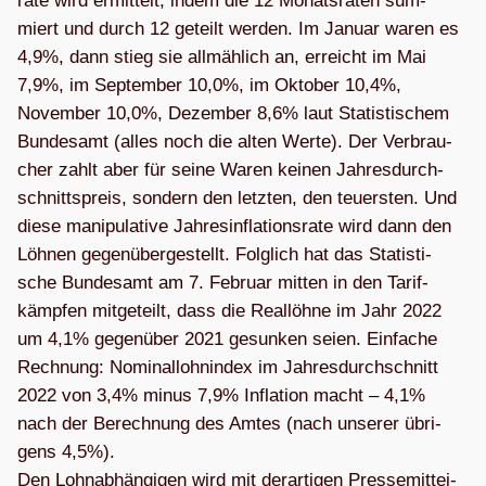
rate wird ermit­telt, indem die 12 Monats­ra­ten sum­
miert und durch 12 geteilt wer­den. Im Januar waren es
4,9%, dann stieg sie all­mäh­lich an, erreicht im Mai
7,9%, im Sep­tem­ber 10,0%, im Okto­ber 10,4%,
Novem­ber 10,0%, Dezem­ber 8,6% laut Sta­tis­ti­schem
Bun­des­amt (alles noch die alten Werte). Der Ver­brau­
cher zahlt aber für seine Waren kei­nen Jah­res­durch­
schnitts­preis, son­dern den letz­ten, den teu­ers­ten. Und
diese mani­pu­la­tive Jah­res­in­fla­ti­ons­rate wird dann den
Löh­nen gegen­über­ge­stellt. Folg­lich hat das Sta­tis­ti­
sche Bun­des­amt am 7. Februar mit­ten in den Tarif­
kämp­fen mit­ge­teilt, dass die Real­löhne im Jahr 2022
um 4,1% gegen­über 2021 gesun­ken seien. Ein­fa­che
Rech­nung: Nomi­nal­lohn­in­dex im Jah­res­durch­schnitt
2022 von 3,4% minus 7,9% Infla­tion macht – 4,1%
nach der Berech­nung des Amtes (nach unse­rer übri­
gens 4,5%).
Den Lohn­ab­hän­gi­gen wird mit der­ar­ti­gen Pres­se­mit­tei­