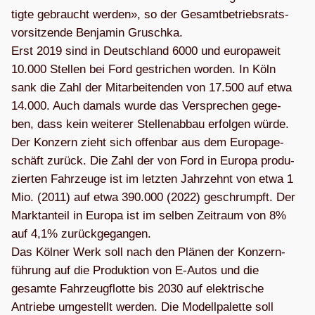
tigte gebraucht wer­den», so der Gesamt­be­triebs­rats­
vor­sit­zende Ben­ja­min Gruschka.
Erst 2019 sind in Deutsch­land 6000 und euro­pa­weit
10.000 Stel­len bei Ford gestri­chen wor­den. In Köln
sank die Zahl der Mit­ar­bei­ten­den von 17.500 auf etwa
14.000. Auch damals wurde das Ver­spre­chen gege­
ben, dass kein wei­te­rer Stel­len­ab­bau erfol­gen würde.
Der Kon­zern zieht sich offen­bar aus dem Euro­pa­ge­
schäft zurück. Die Zahl der von Ford in Europa pro­du­
zier­ten Fahr­zeuge ist im letz­ten Jahr­zehnt von etwa 1
Mio. (2011) auf etwa 390.000 (2022) geschrumpft. Der
Markt­an­teil in Europa ist im sel­ben Zeit­raum von 8%
auf 4,1% zurück­ge­gan­gen.
Das Köl­ner Werk soll nach den Plä­nen der Kon­zern­
füh­rung auf die Pro­duk­tion von E‑Autos und die
gesamte Fahr­zeug­flotte bis 2030 auf elek­tri­sche
Antriebe umge­stellt wer­den. Die Modell­pa­lette soll