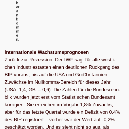
h
er
a
n
k
o
m
m
e
n.
Inter­na­tio­nale Wachs­tums­pro­gno­sen
Zurück zur Rezes­sion. Der IWF sagt für alle west­li­
chen Indus­trie­staa­ten einen deut­li­chen Rück­gang des
BIP vor­aus, bis auf die USA und Groß­bri­tan­nien
Zuwächse im Null­komma-Bereich für die­ses Jahr
(USA: 1,4; GB: – 0,6). Die Zah­len für die Bun­des­re­pu­
blik wur­den jetzt erst vom Sta­tis­ti­schen Bun­des­amt
kor­ri­giert. Sie errei­chen im Vor­jahr 1,8% Zuwachs,
aber für das letzte Quar­tal wurde ein Defi­zit von 0,4%
des BIP regis­triert – vor­her war der Wert auf ‑0,2%
geschätzt wor­den. Und es sieht nicht so aus, als