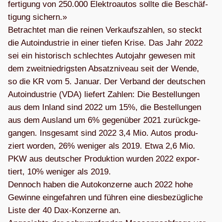
fer­ti­gung von 250.000 Elek­tro­au­tos sollte die Beschäf­
ti­gung sichern.»
Betrach­tet man die rei­nen Ver­kaufs­zah­len, so steckt
die Auto­in­dus­trie in einer tie­fen Krise. Das Jahr 2022
sei ein his­to­risch schlech­tes Auto­jahr gewe­sen mit
dem zweit­nied­rigs­ten Absatz­ni­veau seit der Wende,
so die KR vom 5. Januar. Der Ver­band der deut­schen
Auto­in­dus­trie (VDA) lie­fert Zah­len: Die Bestel­lun­gen
aus dem Inland sind 2022 um 15%, die Bestel­lun­gen
aus dem Aus­land um 6% gegen­über 2021 zurück­ge­
gan­gen. Ins­ge­samt sind 2022 3,4 Mio. Autos pro­du­
ziert wor­den, 26% weni­ger als 2019. Etwa 2,6 Mio.
PKW aus deut­scher Pro­duk­tion wur­den 2022 expor­
tiert, 10% weni­ger als 2019.
Den­noch haben die Auto­kon­zerne auch 2022 hohe
Gewinne ein­ge­fah­ren und füh­ren eine dies­be­züg­li­che
Liste der 40 Dax-Kon­zerne an.