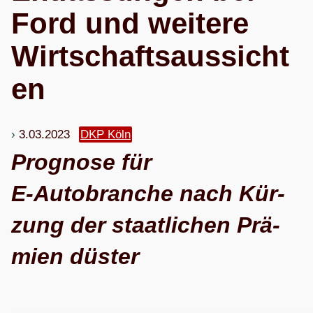
Ford und wei­tere
Wirtschaftsaussicht
en
3.03.2023
DKP Köln
Pro­gnose für
E‑Autobranche nach Kür­
zung der staat­li­chen Prä­
mien düster