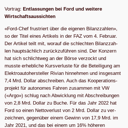
Vor­trag:
Ent­las­sun­gen bei Ford und wei­tere
Wirtschaftsaussichten
«Ford-Chef frus­triert über die eige­nen Bilanz­zah­len»,
so der Titel eines Arti­kels in der FAZ vom 4. Februar.
Der Arti­kel teilt mit, wor­auf die schlech­ten Bilanz­zah­
len haupt­säch­lich zurück­zu­füh­ren sind. Der Kon­zern
hat sich schlicht­weg an der Börse ver­zockt und
musste erheb­li­che Kurs­ver­luste für die Betei­li­gung am
Elek­tro­au­to­her­stel­ler Rivian hin­neh­men und ins­ge­samt
7,4 Mrd. Dol­lar abschrei­ben. Auch das Koope­ra­ti­ons­
pro­jekt für auto­no­mes Fah­ren zusam­men mit VW
(«Argo») schlug nach Abwick­lung mit Abschrei­bun­gen
von 2,8 Mrd. Dol­lar zu Buche. Für das Jahr 2022 hat
Ford so einen Net­to­ver­lust von 2 Mrd. Dol­lar zu ver­
zeich­nen, gegen­über einem Gewinn von 17,9 Mrd. im
Jahr 2021, und das bei einem um 16% höhe­ren