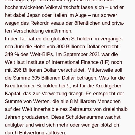
hoch­ent­wi­ckel­ten Volks­wirt­schaft lasse sich – und er
hat dabei Japan oder Ita­lien im Auge – nur schwer
wegen des Rekord­ni­veaus der öffent­li­chen und pri­va­
ten Ver­schul­dung ein­däm­men.
In der Tat hat­ten die glo­ba­len Schul­den im ver­gan­ge­
nen Juni die Höhe von 300 Bil­lio­nen Dol­lar erreicht,
349 % des Welt-BIPs. Im Sep­tem­ber 2021 war die
Welt laut Insti­tute of Inter­na­tio­nal Finance (IIF) noch
mit 296 Bil­lio­nen Dol­lar ver­schul­det. Mitt­ler­weile soll
die Summe 305 Bil­lio­nen Dol­lar betra­gen. Was für die
Kre­dit­neh­mer Schul­den heißt, ist für die Kre­dit­ge­ber
Kapi­tal, das zur Ver­wer­tung drängt. Es ent­spricht der
Summe von Wer­ten, die alle 8 Mil­li­ar­den Men­schen
auf der Welt inner­halb eines Zeit­raums von drei­ein­halb
Jah­ren pro­du­zie­ren. Diese Schul­den­summe wächst
untilg­bar und wird sich mehr oder weni­ger plötz­lich
durch Ent­wer­tung auf­lö­sen.