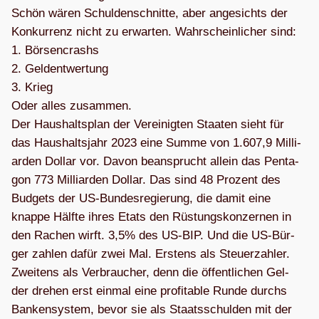
Schön wären Schul­den­schnitte, aber ange­sichts der
Kon­kur­renz nicht zu erwar­ten. Wahr­schein­li­cher sind:
1. Bör­sen­crashs
2. Geld­ent­wer­tung
3. Krieg
Oder alles zusam­men.
Der Haus­halts­plan der Ver­ei­nig­ten Staa­ten sieht für
das Haus­halts­jahr 2023 eine Summe von 1.607,9 Mil­li­
ar­den Dol­lar vor. Davon bean­sprucht allein das Pen­ta­
gon 773 Mil­li­ar­den Dol­lar. Das sind 48 Pro­zent des
Bud­gets der US-Bun­des­re­gie­rung, die damit eine
knappe Hälfte ihres Etats den Rüs­tungs­kon­zer­nen in
den Rachen wirft. 3,5% des US-BIP. Und die US-Bür­
ger zah­len dafür zwei Mal. Ers­tens als Steu­er­zah­ler.
Zwei­tens als Ver­brau­cher, denn die öffent­li­chen Gel­
der dre­hen erst ein­mal eine pro­fi­ta­ble Runde durchs
Ban­ken­sys­tem, bevor sie als Staats­schul­den mit der