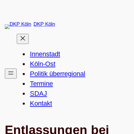
Zum
Inhalt
DKP Köln
springen
Innenstadt
Köln-Ost
Politik überregional
Termine
SDAJ
Kon­takt
Ent­las­sun­gen bei