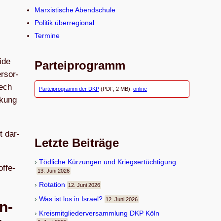
n
Marxistische Abendschule
Politik überregional
Termine
eide
Parteiprogramm
r­sor­
rech
Parteiprogramm der DKP
(PDF, 2 MB),
online
­ckung
t dar­
Letzte Beiträge
Töd­li­che Kür­zun­gen und Kriegsertüchtigung
f­fe­
13. Juni 2026
Rota­tion
12. Juni 2026
Was ist los in Israel?
12. Juni 2026
n­
Kreis­mit­glie­der­ver­samm­lung DKP Köln