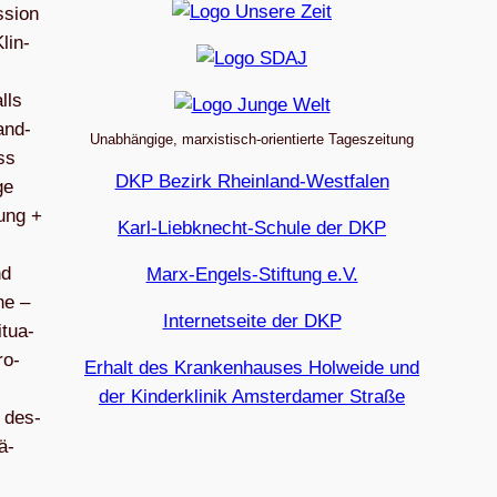
­sion
lin­
lls
hand­
Unabhängige, marxistisch-orientierte Tageszeitung
ss
DKP Bezirk Rheinland-Westfalen
ge
kung +
Karl-Liebknecht-Schule der DKP
nd
Marx-Engels-Stiftung e.V.
he –
Internetseite der DKP
itua­
ro­
Erhalt des Krankenhauses Holweide und
der Kinderklinik Amsterdamer Straße
t des­
ä­