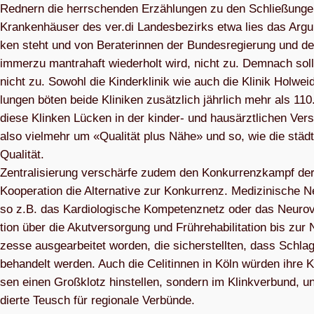
Red­nern die herr­schen­den Erzäh­lun­gen zu den Schlie­ßun­g
Kran­ken­häu­ser des ver.di Lan­des­be­zirks etwa lies das Argu­m
ken steht und von Bera­te­rin­nen der Bun­des­re­gie­rung und dem
immerzu man­tra­haft wie­der­holt wird, nicht zu. Dem­nach sol
nicht zu. Sowohl die Kin­der­kli­nik wie auch die Kli­nik Hol­wei
lun­gen böten beide Kli­ni­ken zusätz­lich jähr­lich mehr als 1
diese Klin­ken Lücken in der kin­der- und haus­ärzt­li­chen Ver­
also viel­mehr um «Qua­li­tät plus Nähe» und so, wie die städ­ti
Qua­li­tät.
Zen­tra­li­sie­rung ver­schärfe zudem den Kon­kur­renz­kampf der
Koope­ra­tion die Alter­na­tive zur Kon­kur­renz. Medi­zi­ni­sche 
so z.B. das Kar­dio­lo­gi­sche Kom­pe­tenz­netz oder das Neu­ro­
tion über die Akut­ver­sor­gung und Früh­re­ha­bi­li­ta­tion bis zur
zesse aus­ge­ar­bei­tet wor­den, die sicher­stell­ten, dass Schlag
behan­delt wer­den. Auch die Celi­tin­nen in Köln wür­den ihre Kli
sen einen Groß­klotz hin­stel­len, son­dern im Klink­ver­bund, u
dierte Teusch für regio­nale Verbünde.