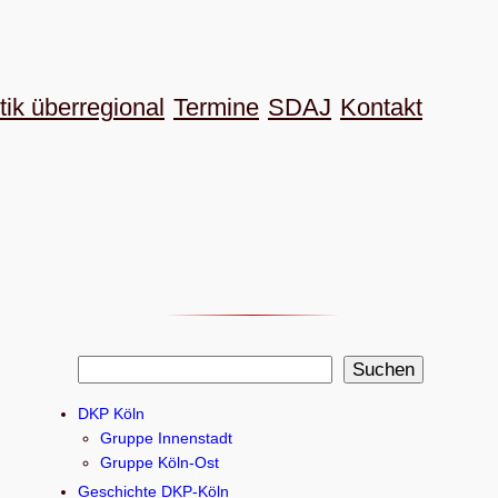
tik überregional
Termine
SDAJ
Kon­takt
S
Suchen
u
DKP Köln
c
Gruppe Innenstadt
h
Gruppe Köln-Ost
e
Geschichte DKP-Köln