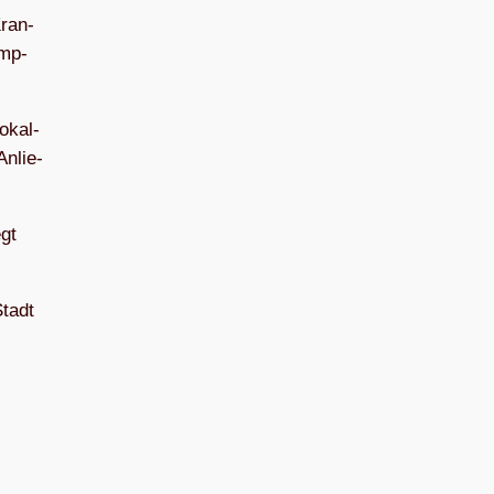
Kran­
ämp­
Lokal­
Anlie­
egt
Stadt