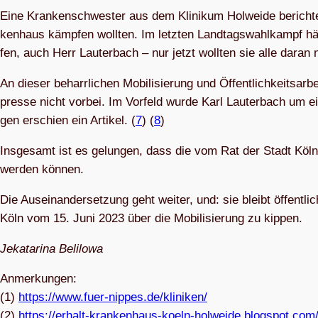
Eine Kran­ken­schwes­ter aus dem Kli­ni­kum Hol­weide berich­te
ken­haus kämp­fen woll­ten. Im letz­ten Land­tags­wahl­kampf hät­
fen, auch Herr Lau­ter­bach – nur jetzt woll­ten sie alle daran
An die­ser beharr­li­chen Mobi­li­sie­rung und Öffent­lich­keits­a
presse nicht vor­bei. Im Vor­feld wurde Karl Lau­ter­bach um 
gen erschien ein Arti­kel. (
7
) (
8
)
Ins­ge­samt ist es gelun­gen, dass die vom Rat der Stadt Köln b
wer­den können.
Die Aus­ein­an­der­set­zung geht wei­ter, und: sie bleibt öffen
Köln vom 15. Juni 2023 über die Mobi­li­sie­rung zu kippen.
Jeka­ta­rina Belilowa
Anmer­kun­gen:
(1)
https://www.fuer-nippes.de/kliniken/
(2)
https://erhalt-krankenhaus-koeln-holweide.blogspot.com