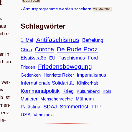
t
6. Juni 2026
Armuts­pro­gramme wer­den scheitern
20. Mai 2026
).
Schlagwörter
aus
pitze
Antifaschismus
Befreiung
1. Mai
De Rude Pooz
Corona
China
er in
Faschismus
Elsaßstraße
EU
Ford
nd lan­
Friedensbewegung
Frieden
Imperialismus
Gedenken
Henriette Reker
u ver­
Internationale Solidarität
Klinikerhalt
iv,
Kommunalpolitik
Krieg
Köln
Kulturabend
b ist
Maifeier
Menschenrechte
Mülheim
m­men­
SDAJ
Sommerfest
Palästina
TTIP
­renz
USA
Venezuela
ie­