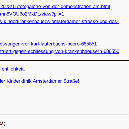
/2023/11/fotogalerie-von-der-demonstration-am.html
NVWmn8VOU3o2MxDL/view?pli=1
des-kinderkrankenhauses-amsterdamer-strasse-und-des-
iessungen-vor-karl-lauterbachs-buero-685851
striert-gegen-schliessung-von-krankenhaeusern-686556
ffentlichkeit.
r Kin­der­kli­nik Ams­ter­da­mer Straße!
os)