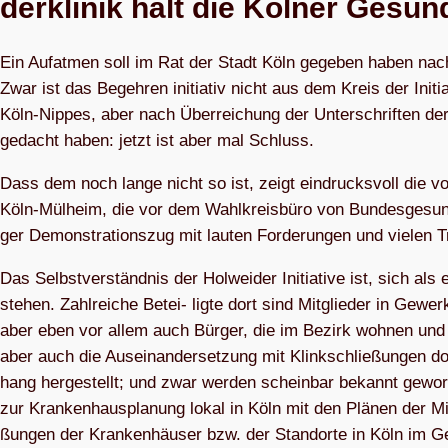
der­kli­nik hält die Köl­ner Gesund­
Ein Auf­at­men soll im Rat der Stadt Köln gege­ben haben nach 
Zwar ist das Begeh­ren initia­tiv nicht aus dem Kreis der Initia
Köln-Nip­pes, aber nach Über­rei­chung der Unter­schrif­ten d
gedacht haben: jetzt ist aber mal Schluss.
Dass dem noch lange nicht so ist, zeigt ein­drucks­voll die von
Köln-Mül­heim, die vor dem Wahl­kreis­büro von Bun­des­ge­sund­
ger Demons­tra­ti­ons­zug mit lau­ten For­de­run­gen und vie­len
Das Selbst­ver­ständ­nis der Hol­wei­der Initia­tive ist, sich al
ste­hen. Zahl­rei­che Betei- ligte dort sind Mit­glie­der in Gewer
aber eben vor allem auch Bür­ger, die im Bezirk woh­nen und K
aber auch die Aus­ein­an­der­set­zung mit Klink­schlie­ßun­gen 
hang her­ge­stellt; und zwar wer­den schein­bar bekannt gewor­
zur Kran­ken­haus­pla­nung lokal in Köln mit den Plä­nen de
ßun­gen der Kran­ken­häu­ser bzw. der Stand­orte in Köln im 