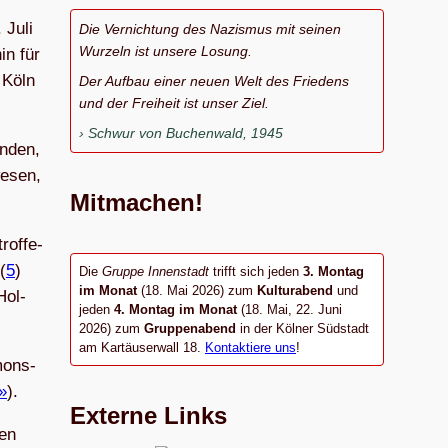
 Juli
Die Vernichtung des Nazismus mit seinen
Wurzeln ist unsere Losung.
in für
 Köln
Der Aufbau einer neuen Welt des Friedens
und der Freiheit ist unser Ziel.
Schwur von Buchenwald, 1945
n­den,
e­sen,
Mitmachen!
rof­fe­
(
5
)
Die
Gruppe Innenstadt
trifft sich jeden
3. Montag
im Monat
(18. Mai 2026) zum
Kulturabend
und
Hol­
jeden
4. Montag im Monat
(18. Mai, 22. Juni
2026) zum
Gruppenabend
in der Kölner Südstadt
am Kartäuserwall 18.
Kontaktiere uns
!
mons­
»
).
Externe Links
len