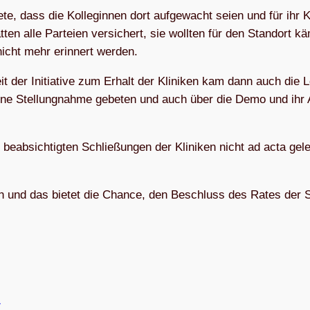
te, dass die Kol­le­gin­nen dort auf­ge­wacht seien und für ihr 
ten alle Par­teien ver­si­chert, sie woll­ten für den Stand­ort k
 nicht mehr erin­nert werden.
r­beit der Initia­tive zum Erhalt der Kli­ni­ken kam dann auch die 
eine Stel­lung­nahme gebe­ten und auch über die Demo und ihr 
eab­sich­tig­ten Schlie­ßun­gen der Kli­ni­ken nicht ad acta gel
t­lich und das bie­tet die Chance, den Beschluss des Rates der 
/