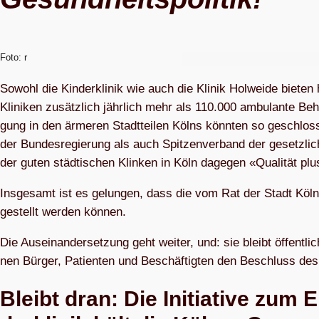
Foto: r
Sowohl die Kin­der­kli­nik wie auch die Kli­nik Hol­weide bie­ten
Kli­ni­ken zusätz­lich jähr­lich mehr als 110.000 ambu­lante Beh
gung in den ärme­ren Stadt­tei­len Kölns könn­ten so geschlos­s
der Bun­des­re­gie­rung als auch Spit­zen­ver­band der gesetz­li­c
der guten städ­ti­schen Klin­ken in Köln dage­gen «Qua­li­tät p
Ins­ge­samt ist es gelun­gen, dass die vom Rat der Stadt Köln be
ge­stellt wer­den können.
Die Aus­ein­an­der­set­zung geht wei­ter, und: sie bleibt öffent­l
nen Bür­ger, Pati­en­ten und Beschäf­tig­ten den Beschluss d
Bleibt dran: Die Initia­tive zum E