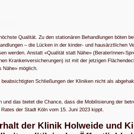
 höchste Qua­li­tät. Zu den sta­tio­nä­ren Behand­lun­gen böten b
and­lun­gen – die Lücken in der kin­der- und haus­ärzt­li­chen Ve
en wer­den. Anstatt «Qua­li­tät statt Nähe» (Bera­te­rIn­nen-Sp
hen Kran­ken­ver­si­che­run­gen) ist mit der jet­zi­gen Flä­chen­de
lus Nähe» möglich.
ab­sich­tig­ten Schlie­ßun­gen der Kli­ni­ken nicht als abge­hak
ich und das bie­tet die Chance, dass die Mobi­li­sie­rung der betro
es Rates der Stadt Köln vom 15. Juni 2023 kippt.
rhalt der Kli­nik Hol­weide und Ki