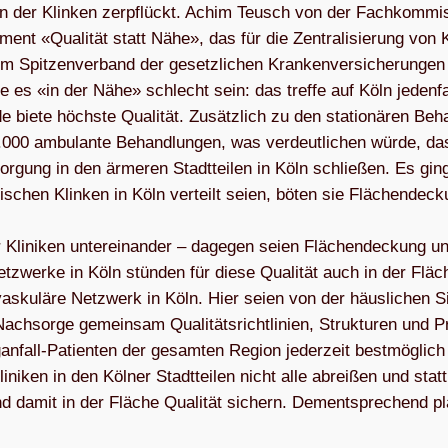
en der Klin­ken zer­pflückt. Achim Teusch von der Fach­kom­mis
ent «Qua­li­tät statt Nähe», das für die Zen­tra­li­sie­rung von K
 Spit­zen­ver­band der gesetz­li­chen Kran­ken­ver­si­che­run­gen
le es «in der Nähe» schlecht sein: das treffe auf Köln jeden­fa
de biete höchste Qua­li­tät. Zusätz­lich zu den sta­tio­nä­ren Be
10.000 ambu­lante Behand­lun­gen, was ver­deut­li­chen würde, da
sor­gung in den ärme­ren Stadt­tei­len in Köln schlie­ßen. Es gin
­schen Klin­ken in Köln ver­teilt seien, böten sie Flä­chen­de­c
 Kli­ni­ken unter­ein­an­der – dage­gen seien Flä­chen­de­ckung u
Netz­werke in Köln stün­den für diese Qua­li­tät auch in der Flä­c
vas­ku­läre Netz­werk in Köln. Hier seien von der häus­li­chen S
 Nach­sorge gemein­sam Qua­li­täts­richt­li­nien, Struk­tu­ren und P
­an­fall-Pati­en­ten der gesam­ten Region jeder­zeit best­mög­lich
­ni­ken in den Köl­ner Stadt­tei­len nicht alle abrei­ßen und stat
nd damit in der Flä­che Qua­li­tät sichern. Dem­entspre­chend pl