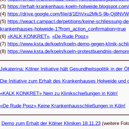
(3)
https://erhalt-krankenhaus-koeln-holweide.blogspot.com
(4)
https://drive.google.com/file/d/1EhVxu2MkS-9b-Qj8
(5)
https://weact.campact.de/petitions/keine-schliessung-
krankenhauses-holweide‑1?from_action_confirmation=true
(6)
«KALK KON­KRET»
,
«De Rude Pooz»
(7)
https://www.ksta.de/koeln/koeln-demo-gegen-klinik-schl
(8)
https://www.ksta.de/koeln/koeln-protestbuendnis-demon
Jeka­te­rina: Köl­ner Initia­tive hält Gesund­heits­po­li­tik in der Ö
Die Initia­tive zum Erhalt des Kran­ken­hau­ses Hol­weide und de
«KALK KON­KRET» Nein zu Kli­nik­schie­ßun­gen in Köln!
«De Rude Pooz» Keine Kran­ken­haus­schlie­ßun­gen in Köln!
Demo zum Erhalt der Köl­ner Kli­ni­ken 18.11.23
(wei­tere Fot