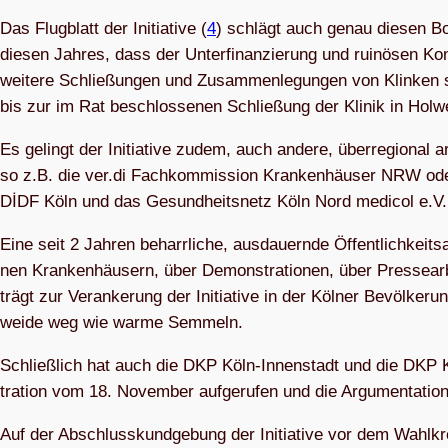
Das Flug­blatt der Initia­tive (
4
) schlägt auch genau die­sen Bog
die­sen Jah­res, dass der Unter­fi­nan­zie­rung und rui­nö­sen Kon
wei­tere Schlie­ßun­gen und Zusam­men­le­gun­gen von Klin­ken st
bis zur im Rat beschlos­se­nen Schlie­ßung der Kli­nik in Hol­
Es gelingt der Initia­tive zudem, auch andere, über­re­gio­nal ar
so z.B. die ver.di Fach­kom­mis­sion Kran­ken­häu­ser NRW oder 
DİDF Köln und das Gesund­heits­netz Köln Nord med­icol e.V.
Eine seit 2 Jah­ren beharr­li­che, aus­dau­ernde Öffent­lich­keit
nen Kran­ken­häu­sern, über Demons­tra­tio­nen, über Pres­se­ar­be
trägt zur Ver­an­ke­rung der Initia­tive in der Köl­ner Bevöl­ke­ru
weide weg wie warme Semmeln.
Schließ­lich hat auch die DKP Köln-Innen­stadt und die DKP K
tra­tion vom 18. Novem­ber auf­ge­ru­fen und die Argu­men­ta­tion 
Auf der Abschluss­kund­ge­bung der Initia­tive vor dem Wahl­kr