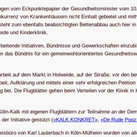
en vom Eck­punk­te­pa­pier der Gesund­heits­mi­nis­ter vom 10.
­kur­renz von Kran­ken­häu­sern nicht Ein­halt gebie­tet und mit­h
eht zum eben­falls beab­sich­tig­ten Bet­ten­ab­bau auch hier in
weide und Kinderklinik.
bei­tende Initia­ti­ven, Bünd­nisse und Gewerk­schaf­ten ein­zu­bi
das Bünd­nis für ein gemein­wohl­ori­en­tier­tes Gesund­heits­w
s­ar­beit auf dem Markt in Hol­weide, auf der Straße, vor den bet
it, Auf­klä­rung und mit­tels einer sehr erfolg­rei­chen Peti­tion 
ng bei. Die Flug­blät­ter gehen beim Ver­tei­len vor der Kli­nik in 
öln-Kalk mit eige­nen Flug­blät­tern zur Teil­nahme an der De
der Initia­tive gestützt (
«KALK KON­KRET»
,
«De Rude Pooz
eis­büro von Karl Lau­ter­bach in Köln-Mül­heim wur­den von al