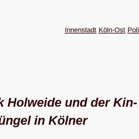
Innenstadt
Köln-Ost
Poli
ik Hol­weide und der Kin­
ün­gel in Köl­ner