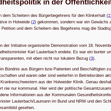
heits­po­li­tik in der Öffentlichkei
dem Schei­tern des Bür­ger­be­geh­rens für den Klin­ker­halt (
1
­tive in Hol­weide (
2
) gekom­men, son­dern war ein Gewächs 
er Peti­tion und dem Schei­tern des Begeh­rens mag die Stadt­s
 der Initia­tive orga­ni­sierte Demons­tra­tion vom 18. Novem­b
heits­mi­nis­ter Karl Lau­ter­bach endete. Es war ein bun­ter u
 Trans­pa­ren­ten, mit eben nicht nur loka­lem Bezug (
3
).
s ein Bünd­nis aus Bür­gern bzw Pati­en­ten und Beschäf­tig­ten z
k­schaf­ten und waren oder sind wei­ter­hin in Betriebs­rä­ten akt
ran­ken­schwes­tern aus der Hol­wei­der Kli­nik. Genau des­hal
dort nie nur kom­mu­nal. Hier wird der poli­ti­sche Gesamt­zu­sa
dene Infor­ma­tio­nen aus der Kom­mu­na­len Gesund­heits­kon­fe
r Minis­ter Lauterbach/Laumann im Bund und NRW und den Schl
Gesamt­bild gesehen.