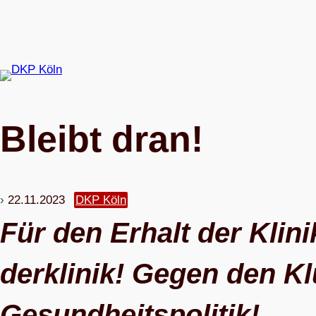
Zum
Inhalt
springen
Bleibt dran!
22.11.2023
DKP Köln
Für den Erhalt der Kli­n
der­kli­nik! Gegen den Kl
Gesundheitspolitik!