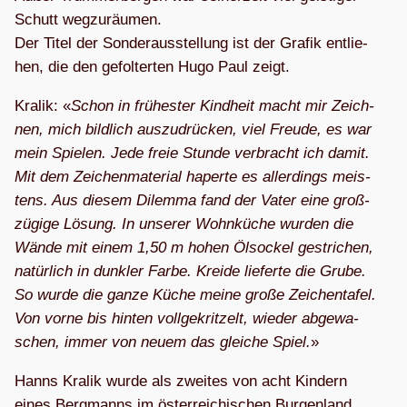
Schutt weg­zu­räu­men.
Der Titel der Son­der­aus­stel­lung ist der Gra­fik ent­lie­
hen, die den gefol­ter­ten Hugo Paul zeigt.
Kra­lik: «
Schon in frü­hes­ter Kind­heit macht mir Zeich­
nen, mich bild­lich aus­zu­drü­cken, viel Freude, es war
mein Spie­len. Jede freie Stunde ver­bracht ich damit.
Mit dem Zei­chen­ma­te­rial haperte es aller­dings meis­
tens. Aus die­sem Dilemma fand der Vater eine groß­
zü­gige Lösung. In unse­rer Wohn­kü­che wur­den die
Wände mit einem 1,50 m hohen Ölso­ckel gestri­chen,
natür­lich in dunk­ler Farbe. Kreide lie­ferte die Grube.
So wurde die ganze Küche meine große Zei­chen­ta­fel.
Von vorne bis hin­ten voll­ge­krit­zelt, wie­der abge­wa­
schen, immer von neuem das glei­che Spiel.
»
Hanns Kra­lik wurde als zwei­tes von acht Kin­dern
eines Berg­manns im öster­rei­chi­schen Bur­gen­land