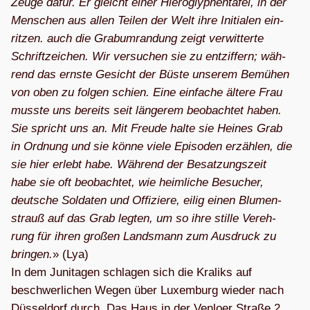
Zeuge dafür. Er gleicht einer Hie­ro­gly­phen­ta­fel, in der
Men­schen aus allen Tei­len der Welt ihre Initia­len ein­
rit­zen. auch die Grab­um­ran­dung zeigt ver­wit­terte
Schrift­zei­chen. Wir ver­su­chen sie zu ent­zif­fern; wäh­
rend das ernste Gesicht der Büste unse­rem Bemü­hen
von oben zu fol­gen schien. Eine ein­fa­che ältere Frau
musste uns bereits seit län­ge­rem beob­ach­tet haben.
Sie spricht uns an. Mit Freude halte sie Hei­nes Grab
in Ord­nung und sie könne viele Epi­so­den erzäh­len, die
sie hier erlebt habe. Wäh­rend der Besat­zungs­zeit
habe sie oft beob­ach­tet, wie heim­li­che Besu­cher,
deut­sche Sol­da­ten und Offi­ziere, eilig einen Blu­men­
strauß auf das Grab leg­ten, um so ihre stille Ver­eh­
rung für ihren gro­ßen Lands­mann zum Aus­druck zu
brin­gen.
» (Lya)
In dem Juni­ta­gen schla­gen sich die Kra­liks auf
beschwer­li­chen Wegen über Luxem­burg wie­der nach
Düs­sel­dorf durch. Das Haus in der Ven­loer Straße 2