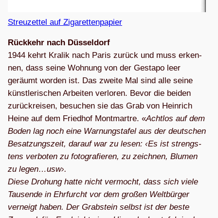
Streu­zet­tel auf Zigarettenpapier
Rück­kehr nach Düs­sel­dorf
1944 kehrt Kra­lik nach Paris zurück und muss erken­
nen, dass seine Woh­nung von der Gestapo leer
geräumt wor­den ist. Das zweite Mal sind alle seine
künst­le­ri­schen Arbei­ten ver­lo­ren. Bevor die bei­den
zurück­rei­sen, besu­chen sie das Grab von Hein­rich
Heine auf dem Fried­hof Mont­martre. «
Acht­los auf dem
Boden lag noch eine War­nungs­ta­fel aus der deut­schen
Besat­zungs­zeit, dar­auf war zu lesen: ‹Es ist strengs­
tens ver­bo­ten zu foto­gra­fie­ren, zu zeich­nen, Blu­men
zu legen…usw›.
Diese Dro­hung hatte nicht ver­mocht, dass sich viele
Tau­sende in Ehr­furcht vor dem gro­ßen Welt­bür­ger
ver­neigt haben. Der Grab­stein selbst ist der beste