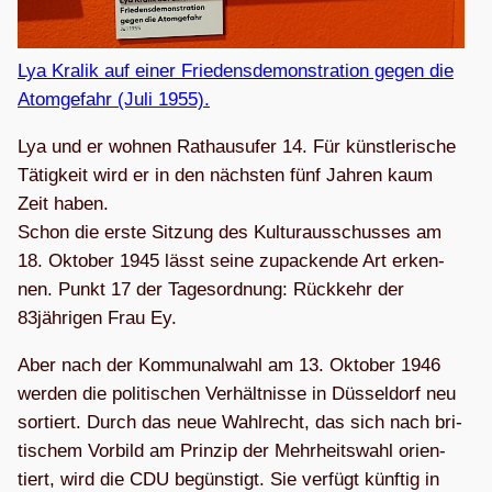
Lya Kra­lik auf einer Frie­dens­de­mons­tra­tion gegen die
Atom­ge­fahr (Juli 1955).
Lya und er woh­nen Rat­haus­ufer 14. Für künst­le­ri­sche
Tätig­keit wird er in den nächs­ten fünf Jah­ren kaum
Zeit haben.
Schon die erste Sit­zung des Kul­tur­aus­schus­ses am
18. Okto­ber 1945 lässt seine zupa­ckende Art erken­
nen. Punkt 17 der Tages­ord­nung: Rück­kehr der
83jährigen Frau Ey.
Aber nach der Kom­mu­nal­wahl am 13. Okto­ber 1946
wer­den die poli­ti­schen Ver­hält­nisse in Düs­sel­dorf neu
sor­tiert. Durch das neue Wahl­recht, das sich nach bri­
ti­schem Vor­bild am Prin­zip der Mehr­heits­wahl ori­en­
tiert, wird die CDU begüns­tigt. Sie ver­fügt künf­tig in