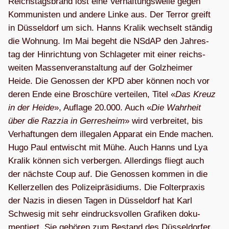
Reichs­tags­brand löst eine Ver­haf­tungs­welle gegen
Kom­mu­nis­ten und andere Linke aus. Der Ter­ror greift
in Düs­sel­dorf um sich. Hanns Kra­lik wech­selt stän­dig
die Woh­nung. Im Mai begeht die NSdAP den Jah­res­
tag der Hin­rich­tung von Schla­ge­ter mit einer reichs­
wei­ten Mas­sen­ver­an­stal­tung auf der Golz­hei­mer
Heide. Die Genos­sen der KPD aber kön­nen noch vor
deren Ende eine Bro­schüre ver­tei­len, Titel «
Das Kreuz
in der Heide
», Auf­lage 20.000. Auch «
Die Wahr­heit
über die Raz­zia in Ger­res­heim
» wird ver­brei­tet, bis
Ver­haf­tun­gen dem ille­ga­len Appa­rat ein Ende machen.
Hugo Paul ent­wischt mit Mühe. Auch Hanns und Lya
Kra­lik kön­nen sich ver­ber­gen. Aller­dings fliegt auch
der nächste Coup auf. Die Genos­sen kom­men in die
Kel­ler­zel­len des Poli­zei­prä­si­di­ums. Die Fol­ter­pra­xis
der Nazis in die­sen Tagen in Düs­sel­dorf hat Karl
Schwe­sig mit sehr ein­drucks­vol­len Gra­fi­ken doku­
men­tiert. Sie gehö­ren zum Bestand des Düs­sel­dor­fer