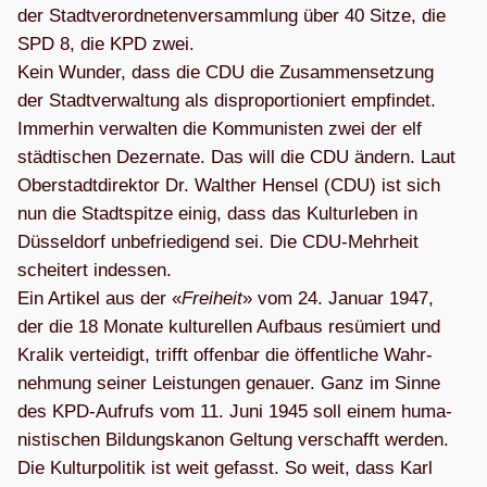
der Stadt­ver­ord­ne­ten­ver­samm­lung über 40 Sitze, die
SPD 8, die KPD zwei.
Kein Wun­der, dass die CDU die Zusam­men­set­zung
der Stadt­ver­wal­tung als dis­pro­por­tio­niert emp­fin­det.
Immer­hin ver­wal­ten die Kom­mu­nis­ten zwei der elf
städ­ti­schen Dezer­nate. Das will die CDU ändern. Laut
Ober­stadt­di­rek­tor Dr. Walt­her Hen­sel (CDU) ist sich
nun die Stadt­spitze einig, dass das Kul­tur­le­ben in
Düs­sel­dorf unbe­frie­di­gend sei. Die CDU-Mehr­heit
schei­tert indes­sen.
Ein Arti­kel aus der «
Frei­heit
» vom 24. Januar 1947,
der die 18 Monate kul­tu­rel­len Auf­baus resü­miert und
Kra­lik ver­tei­digt, trifft offen­bar die öffent­li­che Wahr­
neh­mung sei­ner Leis­tun­gen genauer. Ganz im Sinne
des KPD-Auf­rufs vom 11. Juni 1945 soll einem huma­
nis­ti­schen Bil­dungs­ka­non Gel­tung ver­schafft wer­den.
Die Kul­tur­po­li­tik ist weit gefasst. So weit, dass Karl