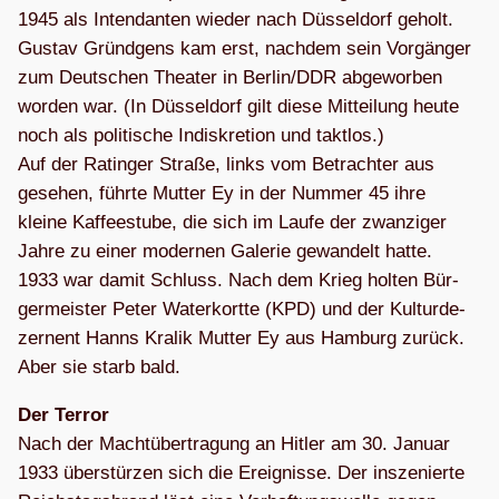
1945 als Inten­dan­ten wie­der nach Düs­sel­dorf geholt.
Gus­tav Gründ­gens kam erst, nach­dem sein Vor­gän­ger
zum Deut­schen Thea­ter in Berlin/DDR abge­wor­ben
wor­den war. (In Düs­sel­dorf gilt diese Mit­tei­lung heute
noch als poli­ti­sche Indis­kre­tion und takt­los.)
Auf der Ratin­ger Straße, links vom Betrach­ter aus
gese­hen, führte Mut­ter Ey in der Num­mer 45 ihre
kleine Kaf­fee­stube, die sich im Laufe der zwan­zi­ger
Jahre zu einer moder­nen Gale­rie gewan­delt hatte.
1933 war damit Schluss. Nach dem Krieg hol­ten Bür­
ger­meis­ter Peter Water­kortte (KPD) und der Kul­tur­de­
zer­nent Hanns Kra­lik Mut­ter Ey aus Ham­burg zurück.
Aber sie starb bald.
Der Ter­ror
Nach der Macht­über­tra­gung an Hit­ler am 30. Januar
1933 über­stür­zen sich die Ereig­nisse. Der insze­nierte