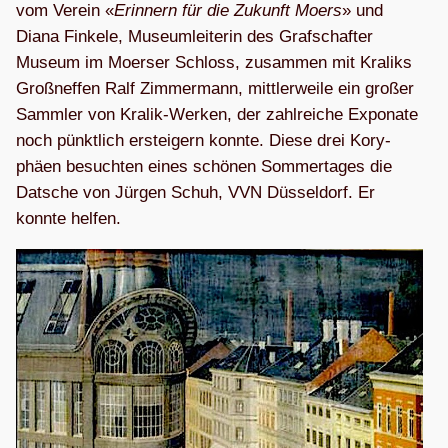
vom Ver­ein «
Erin­nern für die Zukunft Moers
» und
Diana Fin­kele, Muse­um­lei­te­rin des Graf­schaf­ter
Museum im Moer­ser Schloss, zusam­men mit Kra­liks
Groß­nef­fen Ralf Zim­mer­mann, mitt­ler­weile ein gro­ßer
Samm­ler von Kra­lik-Wer­ken, der zahl­rei­che Expo­nate
noch pünkt­lich erstei­gern konnte. Diese drei Kory­
phäen besuch­ten eines schö­nen Som­mer­ta­ges die
Dat­sche von Jür­gen Schuh, VVN Düs­sel­dorf. Er
konnte helfen.