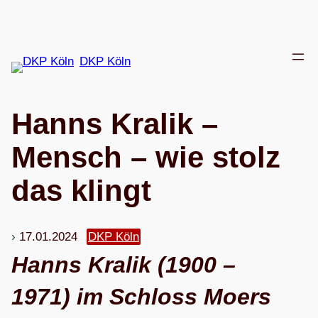
Zum
Inhalt
springen
DKP Köln
Hanns Kra­lik –
Mensch – wie stolz
das klingt
17.01.2024
DKP Köln
Hanns Kra­lik (1900 –
1971) im Schloss Moers