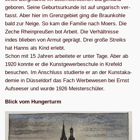
gebo­ren. Seine Geburts­ur­kunde ist auf unga­risch ver­
fasst. Aber hier im Grenz­ge­biet ging die Braun­kohle
bald zur Neige. So kam die Fami­lie nach Moers. Die
Zeche Rhein­preu­ßen bot Arbeit. Die Ver­hält­nisse
indes blie­ben von Armut geprägt. Drei große Streiks
hat Hanns als Kind erlebt.
Schon mit 15 Jah­ren arbei­tete er unter Tage. Aber ab
1920 konnte er die Kunst­ge­wer­be­schule in Kre­feld
besu­chen. Im Anschluss stu­dierte er an der Kunst­aka­
de­mie in Düs­sel­dorf das Fach Wer­be­we­sen bei Ernst
Auf­see­ser und wurde 1926 Meisterschüler.
Blick vom Hungerturm