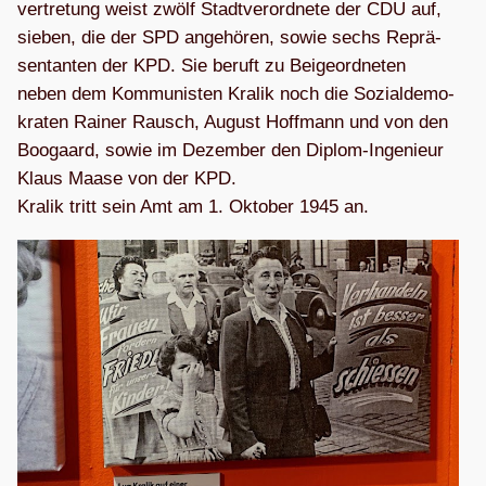
ver­tre­tung weist zwölf Stadt­ver­ord­nete der CDU auf,
sie­ben, die der SPD ange­hö­ren, sowie sechs Reprä­
sen­tan­ten der KPD. Sie beruft zu Bei­geord­ne­ten
neben dem Kom­mu­nis­ten Kra­lik noch die Sozi­al­de­mo­
kra­ten Rai­ner Rausch, August Hoff­mann und von den
Boo­gaard, sowie im Dezem­ber den Diplom-Inge­nieur
Klaus Maase von der KPD.
Kra­lik tritt sein Amt am 1. Okto­ber 1945 an.