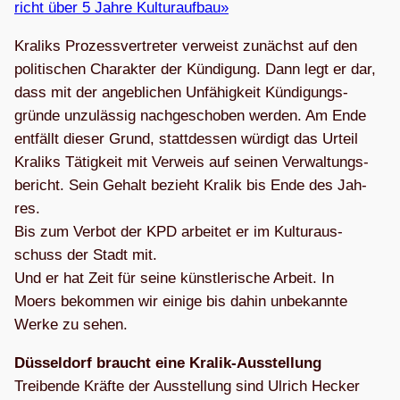
richt über 5 Jahre Kulturaufbau»
Kra­liks Pro­zess­ver­tre­ter ver­weist zunächst auf den
poli­ti­schen Cha­rak­ter der Kün­di­gung. Dann legt er dar,
dass mit der angeb­li­chen Unfä­hig­keit Kün­di­gungs­
gründe unzu­läs­sig nach­ge­scho­ben wer­den. Am Ende
ent­fällt die­ser Grund, statt­des­sen wür­digt das Urteil
Kra­liks Tätig­keit mit Ver­weis auf sei­nen Ver­wal­tungs­
be­richt. Sein Gehalt bezieht Kra­lik bis Ende des Jah­
res.
Bis zum Ver­bot der KPD arbei­tet er im Kul­tur­aus­
schuss der Stadt mit.
Und er hat Zeit für seine künst­le­ri­sche Arbeit. In
Moers bekom­men wir einige bis dahin unbe­kannte
Werke zu sehen.
Düs­sel­dorf braucht eine Kra­lik-Aus­stel­lung
Trei­bende Kräfte der Aus­stel­lung sind Ulrich Hecker