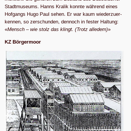
Stadt­mu­se­ums. Hanns Kra­lik konnte wäh­rend eines
Hof­gangs Hugo Paul sehen. Er war kaum wie­der­zu­er­
ken­nen, so zer­schun­den, den­noch in fes­ter Hal­tung:
«
Mensch – wie stolz das klingt. (Trotz alle­dem)
»
KZ Bör­ger­moor