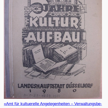
«Amt für kul­tue­relle Ange­le­gen­hei­ten – Ver­wal­tungs­be­