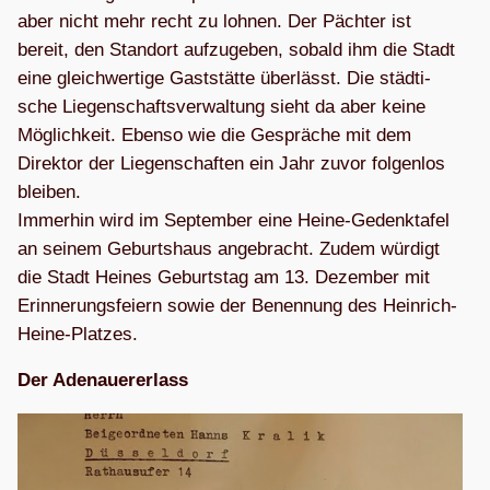
aber nicht mehr recht zu loh­nen. Der Päch­ter ist
bereit, den Stand­ort auf­zu­ge­ben, sobald ihm die Stadt
eine gleich­wer­tige Gast­stätte über­lässt. Die städ­ti­
sche Lie­gen­schafts­ver­wal­tung sieht da aber keine
Mög­lich­keit. Ebenso wie die Gesprä­che mit dem
Direk­tor der Lie­gen­schaf­ten ein Jahr zuvor fol­gen­los
blei­ben.
Immer­hin wird im Sep­tem­ber eine Heine-Gedenk­ta­fel
an sei­nem Geburts­haus ange­bracht. Zudem wür­digt
die Stadt Hei­nes Geburts­tag am 13. Dezem­ber mit
Erin­ne­rungs­fei­ern sowie der Benen­nung des Heinrich-
Heine-Platzes.
Der Ade­nau­er­erlass