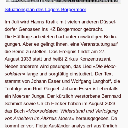
Situa­ti­ons­plan des Lagers Börgermoor
Im Juli wird Hanns Kra­lik mit vie­len ande­ren Düs­sel­
dor­fer Genos­sen ins KZ Bör­ger­moor gebracht.
Die Häft­linge arbei­te­ten hart unter unwür­di­gen Bedin­
gun­gen. Aber es gelingt ihnen, eine Ver­an­stal­tung auf
die Beine zu stel­len. Das Ereig­nis fin­det am 27.
August 1933 statt und heißt Zir­kus Kon­zen­trazani.
Neben ande­rem wird gesun­gen, das Lied «
Die Moor­
sol­da­ten
» lange und sorg­fäl­tig ein­stu­diert. Der Text
stammt von Johann Esser und Wolf­gang Lang­hoff, die
Ton­folge von Rudi Goguel. Johann Esser ist eben­falls
ein Moer­ser Junge. Der kürz­lich ver­stor­bene Bern­hard
Schmidt sowie Ulrich Hecker haben im August 2023
das Buch «
Moor­sol­da­ten. Wider­stand und Ver­fol­gung
von Arbei­tern im Alt­kreis Moers
» her­aus­ge­ge­ben. Da
kommt er vor. Fietje Aus­län­der ana­ly­siert aus­führ­lich