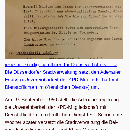
«Hier­mit kün­dige ich Ihnen Ihr Dienst­ver­hält­nis … »
Die Düs­sel­dor­fer Stadt­ver­wal­tung setzt den Ade­nauer
Erlass («Unver­ein­bar­keit der KPD-Mit­glied­schaft mit
Dienst­pflich­ten im öffent­li­chen Dienst») um.
Am 19. Sep­tem­ber 1950 stellt die Ade­nau­er­re­gie­rung
die Unver­ein­bar­keit der KPD-Mit­glied­schaft mit
Dienst­pflich­ten im öffent­li­chen Dienst fest. Schon eine
Wocher spä­ter ver­setzt die Stadt­ver­wal­tung die Bei­
geord­ne­ten Hanns Kra­lik und Klaus Maase zum