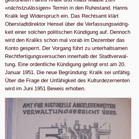
«
nächst­zu­läs­si­gen
» Ter­min in den Ruhe­stand. Hanns
Kra­lik legt Wider­spruch ein. Das Rechts­amt klärt
Ober­stadt­di­rek­tor Hen­sel über die Ver­fas­sungs­wid­rig­
keit einer sol­chen poli­ti­schen Kün­di­gung auf. Den­noch
wird den Kra­liks schon mal vorab im Dezem­ber das
Konto gesperrt. Der Vor­gang führt zu unter­halt­sa­men
Recht­fer­ti­gungs­ver­su­chen inner­halb der Stadt­ver­wal­
tung. Eine ordent­li­che Kün­di­gung gelingt erst am 20.
Januar 1951. Die neue Begrün­dung: Kra­lik sei unfä­hig.
Über die Frage der Unfä­hig­keit des Kul­tur­de­zer­nen­ten
wird im Juni 1951 Beweis erhoben.