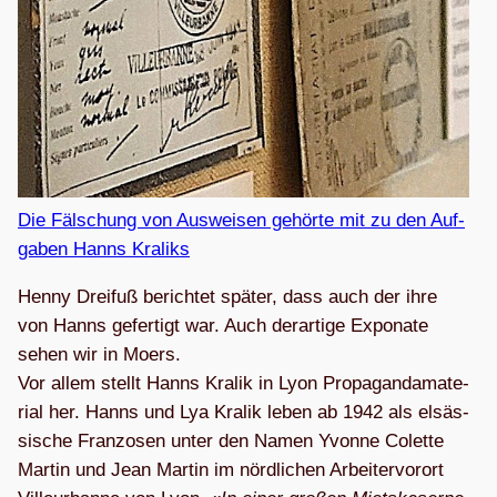
Die Fäl­schung von Aus­wei­sen gehörte mit zu den Auf­
ga­ben Hanns Kraliks
Henny Drei­fuß berich­tet spä­ter, dass auch der ihre
von Hanns gefer­tigt war. Auch der­ar­tige Expo­nate
sehen wir in Moers.
Vor allem stellt Hanns Kra­lik in Lyon Pro­pa­gan­da­ma­te­
rial her. Hanns und Lya Kra­lik leben ab 1942 als elsäs­
si­sche Fran­zo­sen unter den Namen Yvonne Colette
Mar­tin und Jean Mar­tin im nörd­li­chen Arbei­ter­vor­ort