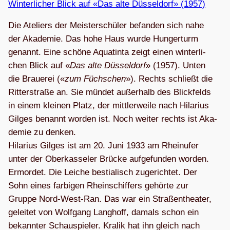
Win­ter­li­cher Blick auf «Das alte Düs­sel­dorf» (1957)
Die Ate­liers der Meis­ter­schü­ler befan­den sich nahe
der Aka­de­mie. Das hohe Haus wurde Hun­ger­turm
genannt. Eine schöne Aqua­tinta zeigt einen win­ter­li­
chen Blick auf «
Das alte Düs­sel­dorf
» (1957). Unten
die Braue­rei («
zum Füchs­chen
»). Rechts schließt die
Rit­ter­straße an. Sie mün­det außer­halb des Blick­felds
in einem klei­nen Platz, der mitt­ler­weile nach Hila­rius
Gil­ges benannt wor­den ist. Noch wei­ter rechts ist Aka­
de­mie zu den­ken.
Hila­rius Gil­ges ist am 20. Juni 1933 am Rhein­ufer
unter der Ober­kas­se­ler Brü­cke auf­ge­fun­den wor­den.
Ermor­det. Die Lei­che bes­tia­lisch zuge­rich­tet. Der
Sohn eines far­bi­gen Rhein­schif­fers gehörte zur
Gruppe Nord-West-Ran. Das war ein Stra­ßen­thea­ter,
gelei­tet von Wolf­gang Lang­hoff, damals schon ein
bekann­ter Schau­spie­ler. Kra­lik hat ihn gleich nach