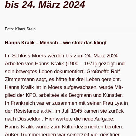
bis 24. März 2024
Foto: Klaus Stein
Hanns Kra­lik – Mensch – wie stolz das klingt
Im Schloss Moers wer­den bis zum 24. März 2024
Arbei­ten von Hanns Kra­lik (1900 – 1971) gezeigt und
sein beweg­tes Leben doku­men­tiert. Groß­neffe Ralf
Zim­mer­mann sagt, es hätte für drei Leben gereicht.
Hanns Kra­lik ist in Moers auf­ge­wach­sen, wurde Mit­
glied der KPD, arbei­tete als Berg­mann und Künst­ler.
In Frank­reich war er zusam­men mit sei­ner Frau Lya in
der Résis­tance aktiv. Im Juli 1945 kamen sie zurück
nach Düs­sel­dorf. Hier war­tete die neue Auf­gabe:
Hanns Kra­lik wurde zum Kul­tur­de­zer­nen­ten beru­fen.
Außer Trüm­mer­ber­gen war sei­ner­zeit viel geis­ti­ger