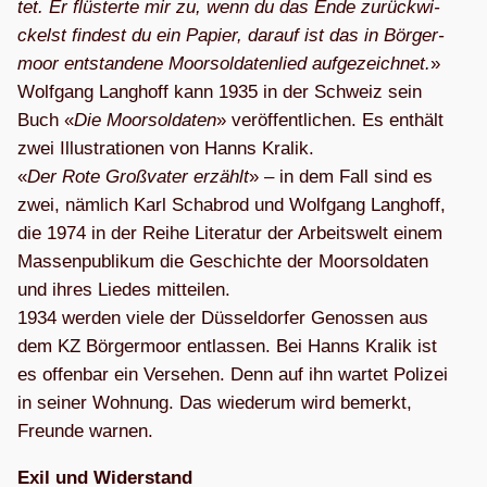
tet. Er flüs­terte mir zu, wenn du das Ende zurück­wi­
ckelst fin­dest du ein Papier, dar­auf ist das in Bör­ger­
moor ent­stan­dene Moor­sol­da­ten­lied auf­ge­zeich­net.
»
Wolf­gang Lang­hoff kann 1935 in der Schweiz sein
Buch «
Die Moor­sol­da­ten
» ver­öf­fent­li­chen. Es ent­hält
zwei Illus­tra­tio­nen von Hanns Kra­lik.
«
Der Rote Groß­va­ter erzählt
» – in dem Fall sind es
zwei, näm­lich Karl Schab­rod und Wolf­gang Lang­hoff,
die 1974 in der Reihe Lite­ra­tur der Arbeits­welt einem
Mas­sen­pu­bli­kum die Geschichte der Moor­sol­da­ten
und ihres Lie­des mit­tei­len.
1934 wer­den viele der Düs­sel­dor­fer Genos­sen aus
dem KZ Bör­ger­moor ent­las­sen. Bei Hanns Kra­lik ist
es offen­bar ein Ver­se­hen. Denn auf ihn war­tet Poli­zei
in sei­ner Woh­nung. Das wie­derum wird bemerkt,
Freunde warnen.
Exil und Wider­stand