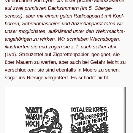
Vil­leur­banne von Lyon. «
In einer gro­ßen Miets­ka­serne
auf zwei pri­mi­ti­ven Dach­zim­mern (im 5. Ober­ge­
schoss), aber mit einem guten Radio­ap­pa­rat mit Kopf­
hö­rern, Schreib­ma­schine und Abzieh­ap­pa­rat taten wir
unser mög­lichs­tes, auf­klä­rend unter den Wehr­machts­
an­ge­hö­ri­gen zu wir­ken. Wir schrie­ben Wachs­bo­gen,
illus­trier­ten sie und zogen sie z.T. auch sel­ber ab
»
(Lya). Streu­zet­tel auf Ziga­ret­ten­pa­pier, geeig­net, sie
über Mau­ern zu wer­fen, aber auch bei Gefahr leicht zu
ver­schlu­cken: sie sind eben­falls in Moers zu sehen,
sogar ins Rie­sige ver­grö­ßert. Es scha­det nicht.