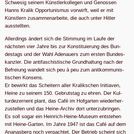
Schwe­sig sei­nem Künst­ler­kol­le­gen und Genos­sen
Hanns Kra­lik Oppor­tu­nis­mus vor­wirft, weil er mit
Künst­lern zusam­men­ar­beite, die auch unter Hit­ler
ausstellten.
Aller­dings ändert sich die Stim­mung im Laufe der
nächs­ten vier Jahre bis zur Kon­sti­tu­ie­rung des Bun­
des­tags und der Wahl Ade­nau­ers zum ers­ten Bun­des­
kanz­ler. Die anti­fa­schis­ti­sche Grund­hal­tung nach der
Befrei­ung wan­delt sich peu à peu zum anit­kom­mu­nis­
ti­schen Kon­sens.
Er bewirkt das Schei­tern aller Kra­lik­schen Initia­ven,
Heine zu sei­nem 150. Gebruts­tag zu ehren. Der Kul­
tur­de­zer­nent plant, das Café im Hof­gar­ten wie­der­her­
zu­stel­len und das Heine-Archiv dort unter­zu­brin­gen.
Es soll sogar ein Hein­rich-Heine-Museum ent­ste­hen
mit Heine-Gar­ten. Im Jahre 1947 ist das Café auf dem
Ana­nas­berg noch ver­pach­tet. Der Betrieb scheint sich