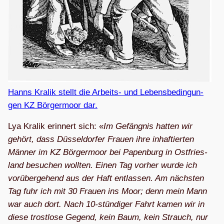
Hanns Kra­lik stellt die Arbeits- und Lebens­be­din­gun­
gen KZ Bör­ger­moor dar.
Lya Kra­lik erin­nert sich: «
Im Gefäng­nis hat­ten wir
gehört, dass Düs­sel­dor­fer Frauen ihre inhaf­tier­ten
Män­ner im KZ Bör­ger­moor bei Papen­burg in Ost­fries­
land besu­chen woll­ten. Einen Tag vor­her wurde ich
vor­über­ge­hend aus der Haft ent­las­sen. Am nächs­ten
Tag fuhr ich mit 30 Frauen ins Moor; denn mein Mann
war auch dort. Nach 10-stün­di­ger Fahrt kamen wir in
diese trost­lose Gegend, kein Baum, kein Strauch, nur