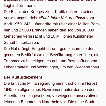
liegt in Trüm­mern.
Die Bilanz des Krie­ges zieht Kra­lik spä­ter in sei­nem
Ver­wal­tungs­be­richt «
Fünf Jahre Kul­tur­auf­bau
» vom
April 1950. 243 Luft­an­griffe mit über einer Mil­lion Bom­
ben und 27.000 Brän­den haben den Tod von 10.000
Men­schen ver­ur­sacht und 10 Mil­lio­nen Kubik­me­ter
Schutt hin­ter­las­sen.
Die Not drängt. Es geht darum, gemein­sam die drin­
gends­ten Bedürf­nisse der Bevöl­ke­rung zu erfül­len, die
Trüm­mer zu besei­ti­gen, es geht um Beschaf­fung von
Lebens­mit­teln und Woh­nun­gen, um den Wiederaufbau.
Der Kul­tur­de­zer­nent
Die bri­ti­sche Mili­tär­re­gie­rung nimmt schon im Herbst
1945 ein all­ge­mei­nes Revi­re­ment unter den von den
Ame­ri­ka­nern ein­ge­setz­ten, vor­wie­gend kon­ser­va­ti­ven
lei­ten­den Beam­ten in Nord­rhein vor. Die neue Stadt­