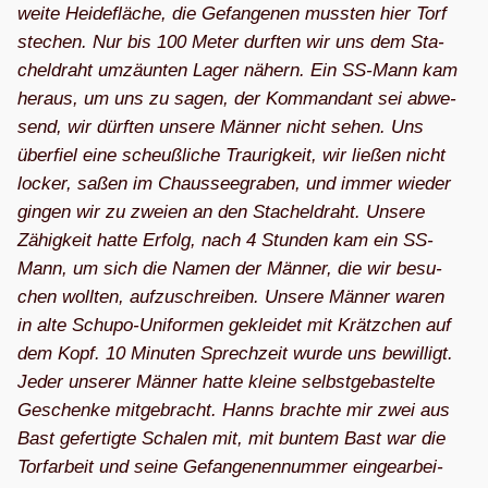
weite Hei­de­flä­che, die Gefan­ge­nen muss­ten hier Torf
ste­chen. Nur bis 100 Meter durf­ten wir uns dem Sta­
chel­draht umzäun­ten Lager nähern. Ein SS-Mann kam
her­aus, um uns zu sagen, der Kom­man­dant sei abwe­
send, wir dürf­ten unsere Män­ner nicht sehen. Uns
über­fiel eine scheuß­li­che Trau­rig­keit, wir lie­ßen nicht
locker, saßen im Chaus­see­gra­ben, und immer wie­der
gin­gen wir zu zweien an den Sta­chel­draht. Unsere
Zähig­keit hatte Erfolg, nach 4 Stun­den kam ein SS-
Mann, um sich die Namen der Män­ner, die wir besu­
chen woll­ten, auf­zu­schrei­ben. Unsere Män­ner waren
in alte Schupo-Uni­for­men geklei­det mit Krätz­chen auf
dem Kopf. 10 Minu­ten Sprech­zeit wurde uns bewil­ligt.
Jeder unse­rer Män­ner hatte kleine selbst­ge­bas­telte
Geschenke mit­ge­bracht. Hanns brachte mir zwei aus
Bast gefer­tigte Scha­len mit, mit bun­tem Bast war die
Tor­f­ar­beit und seine Gefan­ge­nen­num­mer ein­ge­ar­bei­