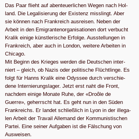
Das Paar flieht auf aben­teu­er­li­chen Wegen nach Hol­
land. Die Lega­li­sie­rung der Exis­tenz miss­lingt. Aber
sie kön­nen nach Frank­reich aus­rei­sen. Neben der
Arbeit in den Emi­gran­ten­or­ga­ni­sa­tio­nen dort ver­bucht
Kra­lik einige künst­le­ri­sche Erfolge. Aus­stel­lun­gen in
Frank­reich, aber auch in Lon­don, wei­tere Arbei­ten in
Chi­cago.
Mit Beginn des Krie­ges wer­den die Deut­schen inter­
niert – gleich, ob Nazis oder poli­ti­sche Flücht­linge. Es
folgt für Hanns Kra­lik eine Odys­see durch ver­schie­
dene Inter­nie­rungs­la­ger. Jetzt erst naht die Front,
nach­dem einige Monate Ruhe, der «Droôle de
Guerre», geherrscht hat. Es geht nun in den Süden
Frank­reichs. Er lan­det schließ­lich in Lyon in der ille­ga­
len Arbeit der Tra­vail Alle­mand der Kom­mu­nis­ti­schen
Par­tei. Eine sei­ner Auf­ga­ben ist die Fäl­schung von
Ausweisen.