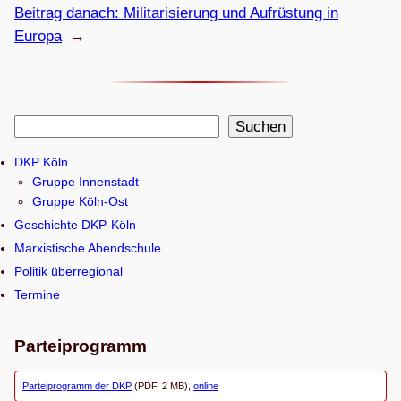
Beitrag danach:
Mili­ta­ri­sie­rung und Auf­rüs­tung in
Europa
→
S
Suchen
u
DKP Köln
c
Gruppe Innenstadt
h
Gruppe Köln-Ost
e
Geschichte DKP-Köln
n
Marxistische Abendschule
Politik überregional
Termine
Parteiprogramm
Parteiprogramm der DKP
(PDF, 2 MB),
online