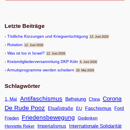
Letzte Beiträge
Töd­li­che Kür­zun­gen und Kriegsertüchtigung
13. Juni 2026
Rota­tion
12. Juni 2026
Was ist los in Israel?
12. Juni 2026
Kreis­mit­glie­der­ver­samm­lung DKP Köln
6. Juni 2026
Armuts­pro­gramme wer­den scheitern
20. Mai 2026
Schlagwörter
Antifaschismus
Corona
Befreiung
1. Mai
China
De Rude Pooz
Faschismus
Elsaßstraße
EU
Ford
Friedensbewegung
Frieden
Gedenken
Internationale Solidarität
Imperialismus
Henriette Reker