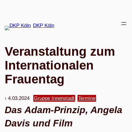
Zum
Inhalt
springen
DKP Köln
Ver­an­stal­tung zum
Inter­na­tio­na­len
Frauentag
4.03.2024
Gruppe Innenstadt
Termine
Das Adam-Prin­zip, Angela
Davis und Film