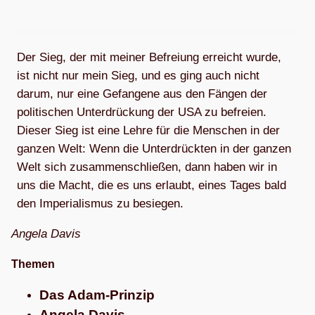
Der Sieg, der mit mei­ner Befrei­ung erreicht wurde,
ist nicht nur mein Sieg, und es ging auch nicht
darum, nur eine Gefan­gene aus den Fän­gen der
poli­ti­schen Unter­drü­ckung der USA zu befreien.
Die­ser Sieg ist eine Lehre für die Men­schen in der
gan­zen Welt: Wenn die Unter­drück­ten in der gan­zen
Welt sich zusam­men­schlie­ßen, dann haben wir in
uns die Macht, die es uns erlaubt, eines Tages bald
den Impe­ria­lis­mus zu besiegen.
Angela Davis
The­men
Das Adam-Prin­zip
Angela Davis