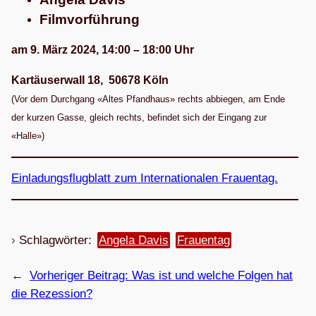
Film­vor­füh­rung
am 9. März 2024, 14:00 – 18:00 Uhr
Kar­täu­ser­wall 18, 50678 Köln
(Vor dem Durch­gang «Altes Pfand­haus» rechts abbie­gen, am Ende
der kur­zen Gasse, gleich rechts, befin­det sich der Ein­gang zur
«Halle»)
Ein­la­dungs­flug­blatt zum Inter­na­tio­na­len Frauentag.
Schlagwörter:
Angela Davis
Frauentag
←
Vorheriger Beitrag:
Was ist und wel­che Fol­gen hat
die Rezession?