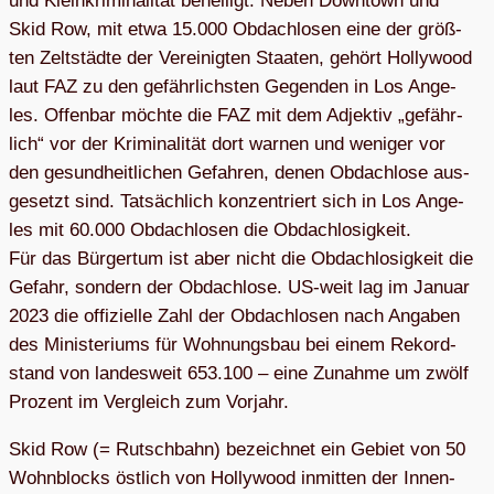
und Klein­kri­mi­na­li­tät behel­ligt. Neben Down­town und
Skid Row, mit etwa 15.000 Obdach­lo­sen eine der größ­
ten Zelt­städte der Ver­ei­nig­ten Staa­ten, gehört Hol­ly­wood
laut FAZ zu den gefähr­lichs­ten Gegen­den in Los Ange­
les. Offen­bar möchte die FAZ mit dem Adjek­tiv „gefähr­
lich“ vor der Kri­mi­na­li­tät dort war­nen und weni­ger vor
den gesund­heit­li­chen Gefah­ren, denen Obdach­lose aus­
ge­setzt sind. Tat­säch­lich kon­zen­triert sich in Los Ange­
les mit 60.000 Obdach­lo­sen die Obdach­lo­sig­keit.
Für das Bür­ger­tum ist aber nicht die Obdach­lo­sig­keit die
Gefahr, son­dern der Obdach­lose. US-weit lag im Januar
2023 die offi­zi­elle Zahl der Obdach­lo­sen nach Anga­ben
des Minis­te­ri­ums für Woh­nungs­bau bei einem Rekord­
stand von lan­des­weit 653.100 – eine Zunahme um zwölf
Pro­zent im Ver­gleich zum Vorjahr.
Skid Row (= Rutsch­bahn) bezeich­net ein Gebiet von 50
Wohn­blocks öst­lich von Hol­ly­wood inmit­ten der Innen­