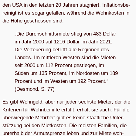
den USA in den letz­ten 20 Jah­ren sta­gniert. Infla­ti­ons­be­
rei­nigt ist es sogar gefal­len, wäh­rend die Wohn­kos­ten in
die Höhe geschos­sen sind.
„Die Durch­schnitts­miete stieg von 483 Dol­lar
im Jahr 2000 auf 1216 Dol­lar im Jahr 2021.
Die Ver­teue­rung betrifft alle Regio­nen des
Lan­des. Im mitt­le­ren Wes­ten sind die Mie­ten
seit 2000 um 112 Pro­zent gestie­gen, im
Süden um 135 Pro­zent, im Nord­os­ten um 189
Pro­zent und im Wes­ten um 192 Pro­zent.“
(Des­mond, S. 77)
Es gibt Wohn­geld, aber nur jeder sechste Mie­ter, der die
Kri­te­rien für Wohn­bei­hilfe erfüllt, erhält sie auch. Für die
über­wie­gende Mehr­heit gibt es keine staat­li­che Unter­
stüt­zung bei den Miet­kos­ten. Die meis­ten Fami­lien, die
unter­halb der Armuts­grenze leben und zur Miete woh­