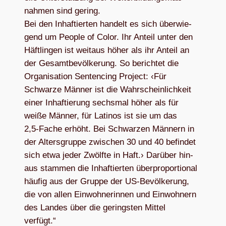
nah­men sind gering.
Bei den Inhaf­tier­ten han­delt es sich über­wie­
gend um Peo­ple of Color. Ihr Anteil unter den
Häft­lin­gen ist weit­aus höher als ihr Anteil an
der Gesamt­be­völ­ke­rung. So berich­tet die
Orga­ni­sa­tion Sen­ten­cing Pro­ject: ‹Für
Schwarze Män­ner ist die Wahr­schein­lich­keit
einer Inhaf­tie­rung sechs­mal höher als für
weiße Män­ner, für Lati­nos ist sie um das
2,5‑Fache erhöht. Bei Schwar­zen Män­nern in
der Alters­gruppe zwi­schen 30 und 40 befin­det
sich etwa jeder Zwölfte in Haft.› Dar­über hin­
aus stam­men die Inhaf­tier­ten über­pro­por­tio­nal
häu­fig aus der Gruppe der US-Bevöl­ke­rung,
die von allen Ein­woh­ne­rin­nen und Ein­woh­nern
des Lan­des über die gerings­ten Mit­tel
verfügt.“