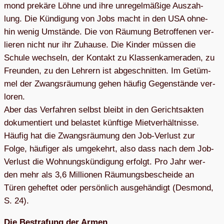
mond pre­käre Löhne und ihre unre­gel­mä­ßige Aus­zah­
lung. Die Kün­di­gung von Jobs macht in den USA ohne­
hin wenig Umstände. Die von Räu­mung Betrof­fe­nen ver­
lie­ren nicht nur ihr Zuhause. Die Kin­der müs­sen die
Schule wech­seln, der Kon­takt zu Klas­sen­ka­me­ra­den, zu
Freun­den, zu den Leh­rern ist abge­schnit­ten. Im Getüm­
mel der Zwangs­räu­mung gehen häu­fig Gegen­stände ver­
lo­ren.
Aber das Ver­fah­ren selbst bleibt in den Gerichts­ak­ten
doku­men­tiert und belas­tet künf­tige Miet­ver­hält­nisse.
Häu­fig hat die Zwangs­räu­mung den Job-Ver­lust zur
Folge, häu­fi­ger als umge­kehrt, also dass nach dem Job-
Ver­lust die Woh­nungs­kün­di­gung erfolgt. Pro Jahr wer­
den mehr als 3,6 Mil­lio­nen Räu­mungs­be­scheide an
Türen gehef­tet oder per­sön­lich aus­ge­hän­digt (Des­mond,
S. 24).
Die Bestra­fung der Armen