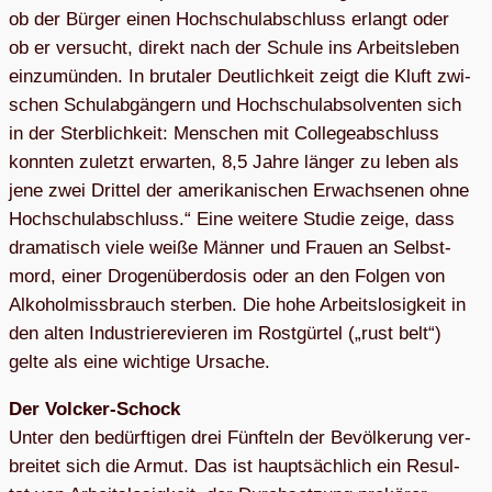
ob der Bür­ger einen Hoch­schul­ab­schluss erlangt oder
ob er ver­sucht, direkt nach der Schule ins Arbeits­le­ben
ein­zu­mün­den. In bru­ta­ler Deut­lich­keit zeigt die Kluft zwi­
schen Schul­ab­gän­gern und Hoch­schul­ab­sol­ven­ten sich
in der Sterb­lich­keit: Men­schen mit Col­lege­ab­schluss
konn­ten zuletzt erwar­ten, 8,5 Jahre län­ger zu leben als
jene zwei Drit­tel der ame­ri­ka­ni­schen Erwach­se­nen ohne
Hoch­schul­ab­schluss.“ Eine wei­tere Stu­die zeige, dass
dra­ma­tisch viele weiße Män­ner und Frauen an Selbst­
mord, einer Dro­gen­über­do­sis oder an den Fol­gen von
Alko­hol­miss­brauch ster­ben. Die hohe Arbeits­lo­sig­keit in
den alten Indus­trie­re­vie­ren im Rost­gür­tel („rust belt“)
gelte als eine wich­tige Ursache.
Der Volcker-Schock
Unter den bedürf­ti­gen drei Fünf­teln der Bevöl­ke­rung ver­
brei­tet sich die Armut. Das ist haupt­säch­lich ein Resul­