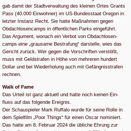
gab damit der Stadt­ver­wal­tung des klei­nen Ortes Grants
Pass (40.000 Ein­woh­ner) im US-Bun­des­staat Ore­gon in
letz­ter Instanz Recht. Sie hatte Maß­nah­men gegen
Obdach­lo­sen­camps in öffent­li­chen Parks ein­ge­führt.
Das Argu­ment, wonach ein Ver­bot von Obdach­lo­sen­
camps eine „grau­same Bestra­fung“ dar­stelle, wies das
Gericht zurück. Wer gegen die Vor­schrif­ten ver­stößt,
muss mit Geld­stra­fen in Höhe von meh­re­ren hun­dert
Dol­lar und bei Wie­der­ho­lung auch mit Gefäng­nis­stra­fen
rechnen.
Walk of Fame
Das Urteil ist ganz aktu­ell und hatte noch kei­nen Ein­
fluss auf das fol­gende Ereig­nis.
Der Schau­spie­ler Mark Ruf­falo wurde für seine Rolle in
dem Spiel­film „Poor Things“ für einen Oscar nomi­niert.
Das hatte am 8. Februar 2024 die übli­che Ehrung zur