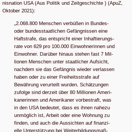
nis­na­tion USA (Aus Poli­tik und Zeit­ge­schichte ) (ApuZ,
Okto­ber 2021):
„2.068.800 Men­schen ver­bü­ßen in Bun­des-
oder bun­des­staat­li­chen Gefäng­nis­sen eine
Haft­strafe, das ent­spricht einer Inhaf­tie­rungs­
rate von 629 pro 100.000 Ein­woh­ne­rin­nen und
Ein­woh­ner. Dar­über hin­aus ste­hen fast 7 Mil­
lio­nen Men­schen unter staat­li­cher Auf­sicht,
nach­dem sie das Gefäng­nis wie­der ver­las­sen
haben oder zu einer Frei­heits­strafe auf
Bewäh­rung ver­ur­teilt wur­den. Schät­zun­gen
zufolge sind der­zeit über 80 Mil­lio­nen Ame­ri­
ka­ne­rin­nen und Ame­ri­ka­ner vor­be­straft, was
in den USA bedeu­tet, dass es ihnen nahezu
unmög­lich ist, Arbeit oder eine Woh­nung zu
fin­den, und auch die Aus­sich­ten auf finan­zi­
elle Unter­stüt­zung bei Wei­ter­bil­dungs­maß­