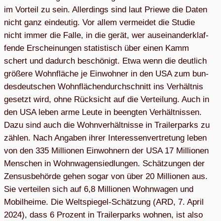
im Vor­teil zu sein. Aller­dings sind laut Priewe die Daten
nicht ganz ein­deu­tig. Vor allem ver­mei­det die Stu­die
nicht immer die Falle, in die gerät, wer aus­ein­an­der­klaf­
fende Erschei­nun­gen sta­tis­tisch über einen Kamm
schert und dadurch beschö­nigt. Etwa wenn die deut­lich
grö­ßere Wohn­flä­che je Ein­woh­ner in den USA zum bun­
des­deut­schen Wohn­flä­chen­durch­schnitt ins Ver­hält­nis
gesetzt wird, ohne Rück­sicht auf die Ver­tei­lung. Auch in
den USA leben arme Leute in beeng­ten Ver­hält­nis­sen.
Dazu sind auch die Wohn­ver­hält­nisse in Trai­ler­parks zu
zäh­len. Nach Anga­ben ihrer Inter­es­sen­ver­tre­tung leben
von den 335 Mil­lio­nen Ein­woh­nern der USA 17 Mil­lio­nen
Men­schen in Wohn­wa­gen­sied­lun­gen. Schät­zun­gen der
Zen­sus­be­hörde gehen sogar von über 20 Mil­lio­nen aus.
Sie ver­tei­len sich auf 6,8 Mil­lio­nen Wohn­wa­gen und
Mobil­heime. Die Welt­spie­gel-Schät­zung (ARD, 7. April
2024), dass 6 Pro­zent in Trai­ler­parks woh­nen, ist also