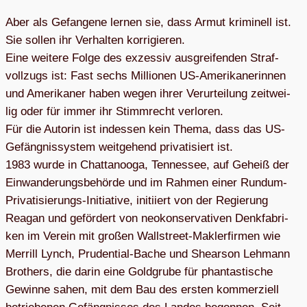
Aber als Gefan­gene ler­nen sie, dass Armut kri­mi­nell ist.
Sie sol­len ihr Ver­hal­ten kor­ri­gie­ren.
Eine wei­tere Folge des exzes­siv aus­grei­fen­den Straf­
voll­zugs ist: Fast sechs Mil­lio­nen US-Ame­ri­ka­ne­rin­nen
und Ame­ri­ka­ner haben wegen ihrer Ver­ur­tei­lung zeit­wei­
lig oder für immer ihr Stimm­recht ver­lo­ren.
Für die Autorin ist indes­sen kein Thema, dass das US-
Gefäng­nis­sys­tem weit­ge­hend pri­va­ti­siert ist.
1983 wurde in Chat­ta­nooga, Ten­nes­see, auf Geheiß der
Ein­wan­de­rungs­be­hörde und im Rah­men einer Rundum-
Pri­va­ti­sie­rungs-Initia­tive, initi­iert von der Regie­rung
Rea­gan und geför­dert von neo­kon­ser­va­ti­ven Denk­fa­bri­
ken im Ver­ein mit gro­ßen Wall­street-Mak­ler­fir­men wie
Mer­rill Lynch, Pru­den­tial-Bache und She­ar­son Leh­mann
Brot­hers, die darin eine Gold­grube für phan­tas­ti­sche
Gewinne sahen, mit dem Bau des ers­ten kom­mer­zi­ell