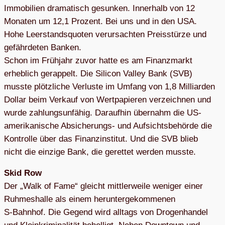
Immo­bi­lien dra­ma­tisch gesun­ken. Inner­halb von 12
Mona­ten um 12,1 Pro­zent. Bei uns und in den USA.
Hohe Leer­stands­quo­ten ver­ur­sach­ten Preis­stürze und
gefähr­de­ten Ban­ken.
Schon im Früh­jahr zuvor hatte es am Finanz­markt
erheb­lich gerap­pelt. Die Sili­con Val­ley Bank (SVB)
musste plötz­li­che Ver­luste im Umfang von 1,8 Mil­li­ar­den
Dol­lar beim Ver­kauf von Wert­pa­pie­ren ver­zeich­nen und
wurde zah­lungs­un­fä­hig. Dar­auf­hin über­nahm die US-
ame­ri­ka­ni­sche Absi­che­rungs- und Auf­sichts­be­hörde die
Kon­trolle über das Finanz­in­sti­tut. Und die SVB blieb
nicht die ein­zige Bank, die geret­tet wer­den musste.
Skid Row
Der „Walk of Fame“ gleicht mitt­ler­weile weni­ger einer
Ruh­mes­halle als einem her­un­ter­ge­kom­me­nen
S‑Bahnhof. Die Gegend wird all­tags von Dro­gen­han­del