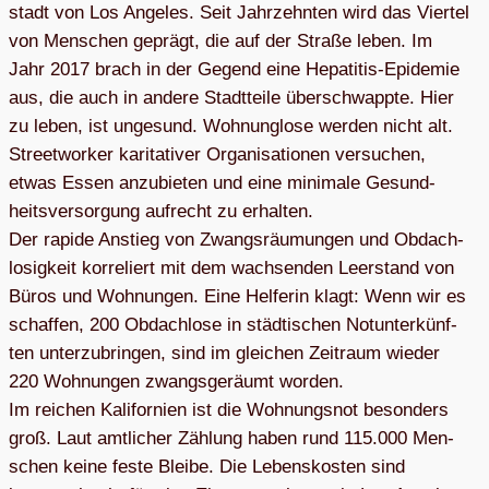
stadt von Los Ange­les. Seit Jahr­zehn­ten wird das Vier­tel
von Men­schen geprägt, die auf der Straße leben. Im
Jahr 2017 brach in der Gegend eine Hepa­ti­tis-Epi­de­mie
aus, die auch in andere Stadt­teile über­schwappte. Hier
zu leben, ist unge­sund. Wohn­ung­lose wer­den nicht alt.
Street­wor­ker kari­ta­ti­ver Orga­ni­sa­tio­nen ver­su­chen,
etwas Essen anzu­bie­ten und eine mini­male Gesund­
heits­ver­sor­gung auf­recht zu erhal­ten.
Der rapide Anstieg von Zwangs­räu­mun­gen und Obdach­
lo­sig­keit kor­re­liert mit dem wach­sen­den Leer­stand von
Büros und Woh­nun­gen. Eine Hel­fe­rin klagt: Wenn wir es
schaf­fen, 200 Obdach­lose in städ­ti­schen Not­un­ter­künf­
ten unter­zu­brin­gen, sind im glei­chen Zeit­raum wie­der
220 Woh­nun­gen zwangs­ge­räumt wor­den.
Im rei­chen Kali­for­nien ist die Woh­nungs­not beson­ders
groß. Laut amt­li­cher Zäh­lung haben rund 115.000 Men­
schen keine feste Bleibe. Die Lebens­kos­ten sind