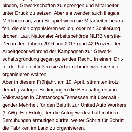
bin­den, Gewerk­schaf­ten zu spren­gen und Mit­ar­bei­ter
unter Druck zu set­zen. Aber sie wen­den auch ille­gale
Metho­den an, zum Bei­spiel wenn sie Mit­ar­bei­ter bestra­
fen, die sich orga­ni­sie­ren wol­len, oder mit Schlie­ßung
dro­hen. Laut Natio­na­ler Arbeits­be­hörde NLRB ver­stie­
ßen in den Jah­ren 2016 und 2017 rund 42 Pro­zent der
Arbeit­ge­ber wäh­rend der Kam­pa­gnen zur Gewerk­
schafts­grün­dung gegen gel­ten­des Recht. In einem Drit­
tel der Fälle ent­lie­ßen sie Arbeit­neh­mer, weil sie sich
orga­ni­sie­ren woll­ten.
Aber in die­sem Früh­jahr, am 19. April, stimm­ten trotz
der­ar­tig wid­ri­ger Bedin­gun­gen die Beschäf­tig­ten von
Volks­wa­gen in Chattanooga/Tennessee mit über­wäl­ti­
gen­der Mehr­heit für den Bei­tritt zur United Auto Workers
(UAW). Ein Erfolg, der die Auto­ge­werk­schaft in ihren
Bemü­hun­gen ermu­ti­gen dürfte, wei­ter Schritt für Schritt
die Fabri­ken im Land zu organisieren.