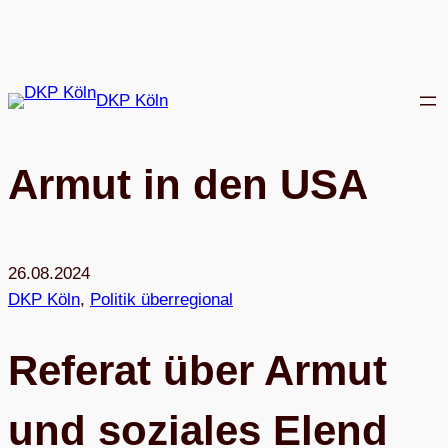
Zum
Inhalt
springen
DKP Köln
Armut in den USA
26.08.2024
DKP Köln
, 
Politik überregional
Refe­rat über Armut
und sozia­les Elend