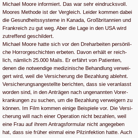
Michael Moore infor­miert. Das war sehr ein­drucks­voll.
Moo­res Methode ist der Ver­gleich. Lei­der kom­men dabei
die Gesund­heits­sys­teme in Kanada, Groß­bri­tan­nien und
Frank­reich zu gut weg. Aber die Lage in den USA wird
zutref­fend geschil­dert.
Michael Moore hatte sich vor den Dreh­ar­bei­ten per­sön­li­
che Hor­ror­ge­schich­ten erbe­ten. Davon erhält er reich­
lich, näm­lich 25.000 Mails. Er erfährt von Pati­en­ten,
denen die not­wen­dige medi­zi­ni­sche Behand­lung ver­wei­
gert wird, weil die Ver­si­che­rung die Bezah­lung ablehnt.
Ver­si­che­rungs­an­ge­stellte berich­ten, dass sie ver­an­lasst
wor­den sind, in den Anträ­gen nach unge­nann­ten Vor­er­
kran­kun­gen zu suchen, um die Bezah­lung ver­wei­gern zu
kön­nen. Im Film kom­men einige Bei­spiele vor. Die Ver­si­
che­rung will nach einer Ope­ra­tion nicht bezah­len, weil
eine Frau auf ihrem Antrags­for­mu­lar nicht ange­ge­ben
hat, dass sie frü­her ein­mal eine Pilz­in­fek­tion hatte. Auch