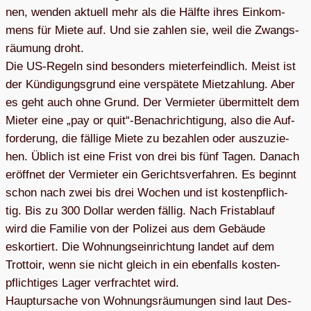
nen, wen­den aktu­ell mehr als die Hälfte ihres Ein­kom­
mens für Miete auf. Und sie zah­len sie, weil die Zwangs­
räu­mung droht.
Die US-Regeln sind beson­ders mie­ter­feind­lich. Meist ist
der Kün­di­gungs­grund eine ver­spä­tete Miet­zah­lung. Aber
es geht auch ohne Grund. Der Ver­mie­ter über­mit­telt dem
Mie­ter eine „pay or quit“-Benachrichtigung, also die Auf­
for­de­rung, die fäl­lige Miete zu bezah­len oder aus­zu­zie­
hen. Üblich ist eine Frist von drei bis fünf Tagen. Danach
eröff­net der Ver­mie­ter ein Gerichts­ver­fah­ren. Es beginnt
schon nach zwei bis drei Wochen und ist kos­ten­pflich­
tig. Bis zu 300 Dol­lar wer­den fäl­lig. Nach Frist­ab­lauf
wird die Fami­lie von der Poli­zei aus dem Gebäude
eskor­tiert. Die Woh­nungs­ein­rich­tung lan­det auf dem
Trot­toir, wenn sie nicht gleich in ein eben­falls kos­ten­
pflich­ti­ges Lager ver­frach­tet wird.
Haupt­ur­sa­che von Woh­nungs­räu­mun­gen sind laut Des­