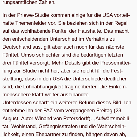
rungs­amt­li­chen Zahlen.
In der Priewe-Stu­die kom­men einige für die USA vor­teil­
hafte The­men­fel­der vor. Sie bezie­hen sich in der Regel
auf das wohl­ha­bende Fünf­tel der Haus­halte. Das macht
den ent­schei­den­den Unter­schied im Ver­hält­nis zu
Deutsch­land aus, gilt aber auch noch für das nächste
Fünf­tel. Umso schlech­ter sind die bedürf­ti­gen letz­ten
drei Fünf­tel ver­sorgt. Mehr Details gibt die Pres­se­mit­tei­
lung zur Stu­die nicht her, aber sie reicht für die Fest­
stell­tung, dass in den USA die Unter­schiede deut­li­cher
sind, die Lohn­ab­hän­gig­keit frag­men­tier­ter. Die Ein­kom­
mens­schere klafft wei­ter aus­ein­an­der.
Unter­des­sen schärft ein wei­te­rer Befund die­ses Bild. Ich
ent­nehme ihn der FAZ vom ver­gan­ge­nen Frei­tag (23.
August, Autor Winand von Peters­dorff). „Auf­wärts­mo­bi­li­
tät, Wohl­stand, Gefäng­nis­stra­fen und die Wahr­schein­
lich­keit, einen Ehe­part­ner zu fin­den, hän­gen davon ab,