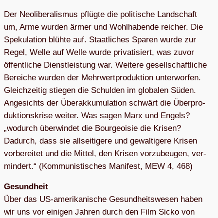
Der Neo­li­be­ra­lis­mus pflügte die poli­ti­sche Land­schaft
um, Arme wur­den ärmer und Wohl­ha­bende rei­cher. Die
Spe­ku­la­tion blühte auf. Staat­li­ches Spa­ren wurde zur
Regel, Welle auf Welle wurde pri­va­ti­siert, was zuvor
öffent­li­che Dienst­leis­tung war. Wei­tere gesell­schaft­li­che
Berei­che wur­den der Mehr­wert­pro­duk­tion unter­wor­fen.
Gleich­zei­tig stie­gen die Schul­den im glo­ba­len Süden.
Ange­sichts der Über­ak­ku­mu­la­tion schwärt die Über­pro­
duk­ti­ons­krise wei­ter. Was sagen Marx und Engels?
„wodurch über­win­det die Bour­geoi­sie die Kri­sen?
Dadurch, dass sie all­sei­ti­gere und gewal­ti­gere Kri­sen
vor­be­rei­tet und die Mit­tel, den Kri­sen vor­zu­beu­gen, ver­
min­dert.“ (Kom­mu­nis­ti­sches Mani­fest, MEW 4, 468)
Gesund­heit
Über das US-ame­ri­ka­ni­sche Gesund­heits­we­sen haben
wir uns vor eini­gen Jah­ren durch den Film Sicko von