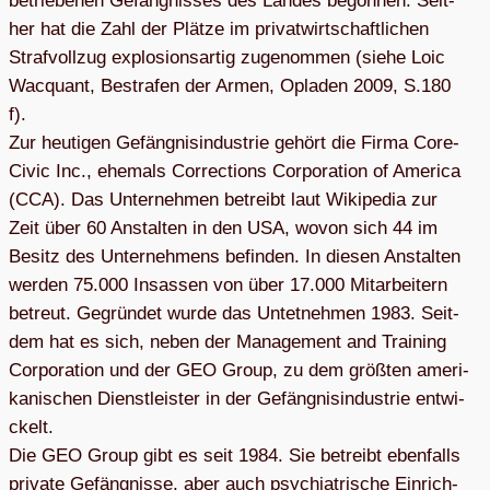
betrie­be­nen Gefäng­nis­ses des Lan­des begon­nen. Seit­
her hat die Zahl der Plätze im pri­vat­wirt­schaft­li­chen
Straf­voll­zug explo­si­ons­ar­tig zuge­nom­men (siehe Loic
Wac­quant, Bestra­fen der Armen, Opla­den 2009, S.180
f).
Zur heu­ti­gen Gefäng­nis­in­dus­trie gehört die Firma Core­
Ci­vic Inc., ehe­mals Cor­rec­tions Cor­po­ra­tion of Ame­rica
(CCA). Das Unter­neh­men betreibt laut Wiki­pe­dia zur
Zeit über 60 Anstal­ten in den USA, wovon sich 44 im
Besitz des Unter­neh­mens befin­den. In die­sen Anstal­ten
wer­den 75.000 Insas­sen von über 17.000 Mit­ar­bei­tern
betreut. Gegrün­det wurde das Untet­neh­men 1983. Seit­
dem hat es sich, neben der Manage­ment and Trai­ning
Cor­po­ra­tion und der GEO Group, zu dem größ­ten ame­ri­
ka­ni­schen Dienst­leis­ter in der Gefäng­nis­in­dus­trie ent­wi­
ckelt.
Die GEO Group gibt es seit 1984. Sie betreibt eben­falls
pri­vate Gefäng­nisse, aber auch psych­ia­tri­sche Ein­rich­