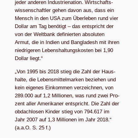
jeder ande­ren Indus­trie­na­tion. Wirt­schafts­
wis­sen­schaft­ler gehen davon aus, dass ein
Mensch in den USA zum Über­le­ben rund vier
Dol­lar am Tag benö­tigt – das ent­spricht der
von der Welt­bank defi­nier­ten abso­lu­ten
Armut, die in Indien und Ban­gla­desh mit ihren
nied­ri­ge­ren Lebens­hal­tungs­kos­ten bei 1,90
Dol­lar liegt.“
„Von 1995 bis 2018 stieg die Zahl der Haus­
halte, die Lebens­mit­tel­mar­ken bezie­hen und
kein eige­nes Ein­kom­men ver­zeich­nen, von
289.000 auf 1,2 Mil­lio­nen, was rund zwei Pro­
zent aller Ame­ri­ka­ner ent­spricht. Die Zahl der
obdach­lo­sen Kin­der stieg von 794.617 im
Jahr 2007 auf 1,3 Mil­lio­nen im Jahr 2018.“
(a.a.O. S. 25 f.)