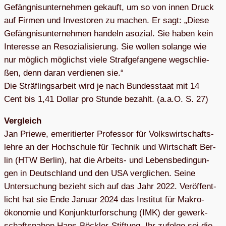
Gefäng­nis­un­ter­neh­men gekauft, um so von innen Druck
auf Fir­men und Inves­to­ren zu machen. Er sagt: „Diese
Gefäng­nis­un­ter­neh­men han­deln aso­zial. Sie haben kein
Inter­esse an Reso­zia­li­sie­rung. Sie wol­len solange wie
nur mög­lich mög­lichst viele Straf­ge­fan­gene weg­schlie­
ßen, denn daran ver­die­nen sie.“
Die Sträf­lings­ar­beit wird je nach Bun­des­staat mit 14
Cent bis 1,41 Dol­lar pro Stunde bezahlt. (a.a.O. S. 27)
Ver­gleich
Jan Priewe, eme­ri­tier­ter Pro­fes­sor für Volks­wirt­schafts­
lehre an der Hoch­schule für Tech­nik und Wirt­schaft Ber­
lin (HTW Ber­lin), hat die Arbeits- und Lebens­be­din­gun­
gen in Deutsch­land und den USA ver­gli­chen. Seine
Unter­su­chung bezieht sich auf das Jahr 2022. Ver­öf­fent­
licht hat sie Ende Januar 2024 das Insti­tut für Makro­
öko­no­mie und Kon­junk­tur­for­schung (IMK) der gewerk­
schafts­na­hen Hans-Böck­ler-Stif­tung. Ihr zufolge sei die