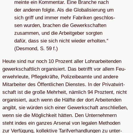
meinte ein Kom­men­tar. Eine Bran­che nach
der ande­ren folgte. Als die Glo­ba­li­sie­rung um
sich griff und immer mehr Fabri­ken geschlos­
sen wur­den, bra­chen die Gewerk­schaf­ten
zusam­men, und die Arbeit­ge­ber sorg­ten
dafür, dass sie sich nicht wie­der erhol­ten.“
(Des­mond, S. 59 f.)
Heute sind nur noch 10 Pro­zent aller Lohn­ar­bei­ten­den
gewerk­schaft­lich orga­ni­siert. Das betrifft vor allem Feu­
er­wehr­leute, Pfle­ge­kräfte, Poli­zei­be­amte und andere
Mit­ar­bei­ter des Öffent­li­chen Diens­tes. In der Pri­vat­wirt­
schaft ist die große Mehr­heit, näm­lich 94 Prozt­ent, nicht
orga­ni­siert, auch wenn die Hälfte der dort Arbei­ten­den
angibt, sie wür­den sich einer Gewerk­schaft anschlie­ßen,
wenn sie die Mög­lich­keit hät­ten. Den Unter­neh­mern
steht indes ein gan­zes Arse­nal von lega­len Metho­den
zur Ver­fü­gung, kol­lek­tive Tarif­ver­hand­lun­gen zu unter­