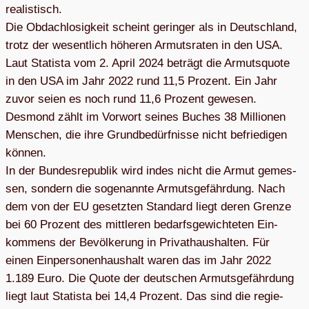
rea­lis­tisch.
Die Obdach­lo­sig­keit scheint gerin­ger als in Deutsch­land,
trotz der wesent­lich höhe­ren Armuts­ra­ten in den USA.
Laut Sta­tista vom 2. April 2024 beträgt die Armuts­quote
in den USA im Jahr 2022 rund 11,5 Pro­zent. Ein Jahr
zuvor seien es noch rund 11,6 Pro­zent gewe­sen.
Des­mond zählt im Vor­wort sei­nes Buches 38 Mil­lio­nen
Men­schen, die ihre Grund­be­dürf­nisse nicht befrie­di­gen
kön­nen.
In der Bun­des­re­pu­blik wird indes nicht die Armut gemes­
sen, son­dern die soge­nannte Armuts­ge­fähr­dung. Nach
dem von der EU gesetz­ten Stan­dard liegt deren Grenze
bei 60 Pro­zent des mitt­le­ren bedarfs­ge­wich­te­ten Ein­
kom­mens der Bevöl­ke­rung in Pri­vat­haus­hal­ten. Für
einen Ein­per­so­nen­haus­halt waren das im Jahr 2022
1.189 Euro. Die Quote der deut­schen Armuts­ge­fähr­dung
liegt laut Sta­tista bei 14,4 Pro­zent. Das sind die regie­