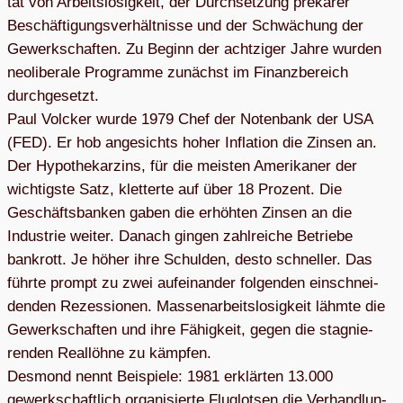
tat von Arbeits­lo­sig­keit, der Durch­set­zung pre­kä­rer
Beschäf­ti­gungs­ver­hält­nisse und der Schwä­chung der
Gewerk­schaf­ten. Zu Beginn der acht­zi­ger Jahre wur­den
neo­li­be­rale Pro­gramme zunächst im Finanz­be­reich
durch­ge­setzt.
Paul Volcker wurde 1979 Chef der Noten­bank der USA
(FED). Er hob ange­sichts hoher Infla­tion die Zin­sen an.
Der Hypo­the­kar­zins, für die meis­ten Ame­ri­ka­ner der
wich­tigste Satz, klet­terte auf über 18 Pro­zent. Die
Geschäfts­ban­ken gaben die erhöh­ten Zin­sen an die
Indus­trie wei­ter. Danach gin­gen zahl­rei­che Betriebe
bank­rott. Je höher ihre Schul­den, desto schnel­ler. Das
führte prompt zu zwei auf­ein­an­der fol­gen­den ein­schnei­
den­den Rezes­sio­nen. Mas­sen­ar­beits­lo­sig­keit lähmte die
Gewerk­schaf­ten und ihre Fähig­keit, gegen die sta­gnie­
ren­den Real­löhne zu kämp­fen.
Des­mond nennt Bei­spiele: 1981 erklär­ten 13.000
gewerk­schaft­lich orga­ni­sierte Flug­lot­sen die Ver­hand­lun­