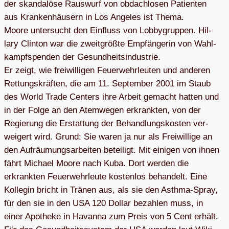
der skan­da­löse Raus­wurf von obdach­lo­sen Pati­en­ten
aus Kran­ken­häu­sern in Los Ange­les ist Thema.
Moore unter­sucht den Ein­fluss von Lob­by­grup­pen. Hil­
lary Clin­ton war die zweit­größte Emp­fän­ge­rin von Wahl­
kampf­spen­den der Gesund­heits­in­dus­trie.
Er zeigt, wie frei­wil­li­gen Feu­er­wehr­leu­ten und ande­ren
Ret­tungs­kräf­ten, die am 11. Sep­tem­ber 2001 im Staub
des World Trade Cen­ters ihre Arbeit gemacht hat­ten und
in der Folge an den Atem­we­gen erkrank­ten, von der
Regie­rung die Erstat­tung der Behand­lungs­kos­ten ver­
wei­gert wird. Grund: Sie waren ja nur als Frei­wil­lige an
den Auf­räu­mungs­ar­bei­ten betei­ligt. Mit eini­gen von ihnen
fährt Michael Moore nach Kuba. Dort wer­den die
erkrank­ten Feu­er­wehr­leute kos­ten­los behan­delt. Eine
Kol­le­gin bricht in Trä­nen aus, als sie den Asthma-Spray,
für den sie in den USA 120 Dol­lar bezah­len muss, in
einer Apo­theke in Havanna zum Preis von 5 Cent erhält.