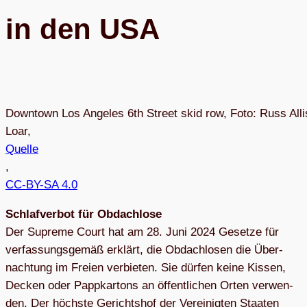
in den USA
Downtown Los Angeles 6th Street skid row, Foto: Russ All
Loar,
Quelle
,
CC-BY-SA 4.0
Schlaf­ver­bot für Obdach­lose
Der Supreme Court hat am 28. Juni 2024 Gesetze für
ver­fas­sungs­ge­mäß erklärt, die Obdach­lo­sen die Über­
nach­tung im Freien ver­bie­ten. Sie dür­fen keine Kis­sen,
Decken oder Papp­kar­tons an öffent­li­chen Orten ver­wen­
den. Der höchste Gerichts­hof der Ver­ei­nig­ten Staa­ten