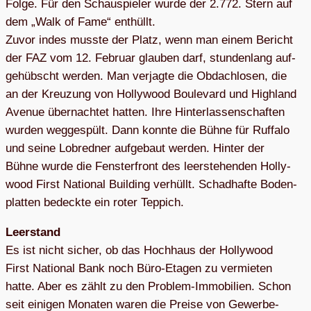
Folge. Für den Schau­spie­ler wurde der 2.772. Stern auf
dem „Walk of Fame“ ent­hüllt.
Zuvor indes musste der Platz, wenn man einem Bericht
der FAZ vom 12. Februar glau­ben darf, stun­den­lang auf­
ge­hübscht wer­den. Man ver­jagte die Obdach­lo­sen, die
an der Kreu­zung von Hol­ly­wood Bou­le­vard und High­land
Ave­nue über­nach­tet hat­ten. Ihre Hin­ter­las­sen­schaf­ten
wur­den weg­ge­spült. Dann konnte die Bühne für Ruf­falo
und seine Lob­red­ner auf­ge­baut wer­den. Hin­ter der
Bühne wurde die Fens­ter­front des leer­ste­hen­den Hol­ly­
wood First Natio­nal Buil­ding ver­hüllt. Schad­hafte Boden­
plat­ten bedeckte ein roter Teppich.
Leer­stand
Es ist nicht sicher, ob das Hoch­haus der Hol­ly­wood
First Natio­nal Bank noch Büro-Eta­gen zu ver­mie­ten
hatte. Aber es zählt zu den Pro­blem-Immo­bi­lien. Schon
seit eini­gen Mona­ten waren die Preise von Gewerbe-