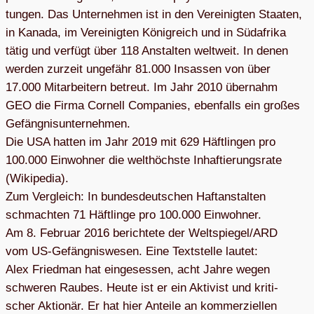
tun­gen. Das Unter­neh­men ist in den Ver­ei­nig­ten Staa­ten,
in Kanada, im Ver­ei­nig­ten König­reich und in Süd­afrika
tätig und ver­fügt über 118 Anstal­ten welt­weit. In denen
wer­den zur­zeit unge­fähr 81.000 Insas­sen von über
17.000 Mit­ar­bei­tern betreut. Im Jahr 2010 über­nahm
GEO die Firma Cor­nell Com­pa­nies, eben­falls ein gro­ßes
Gefäng­nis­un­ter­neh­men.
Die USA hat­ten im Jahr 2019 mit 629 Häft­lin­gen pro
100.000 Ein­woh­ner die welt­höchste Inhaf­tie­rungs­rate
(Wiki­pe­dia).
Zum Ver­gleich: In bun­des­deut­schen Haft­an­stal­ten
schmach­ten 71 Häft­linge pro 100.000 Ein­woh­ner.
Am 8. Februar 2016 berich­tete der Weltspiegel/ARD
vom US-Gefäng­nis­we­sen. Eine Text­stelle lau­tet:
Alex Fried­man hat ein­ge­ses­sen, acht Jahre wegen
schwe­ren Rau­bes. Heute ist er ein Akti­vist und kri­ti­
scher Aktio­när. Er hat hier Anteile an kom­mer­zi­el­len