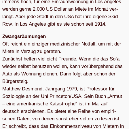
immens hoch, für eine Ein­raum­woh­nung in Los Ange­les
wer­den gerne 2.000 US Dol­lar an Miete im Monat ver­
langt. Aber jede Stadt in den USA hat ihre eigene Skid
Row. In Los Ange­les gibt es sie schon seit 1914.
Zwangs­räu­mun­gen
Oft reicht ein ein­zi­ger medi­zi­ni­scher Not­fall, um mit der
Miete in Ver­zug zu gera­ten.
Zunächst hel­fen viel­leicht Freunde. Wenn die das Sofa
wie­der selbst benut­zen wol­len, kann vor­über­ge­hend das
Auto als Woh­nung die­nen. Dann folgt aber schon der
Bür­ger­steig.
Matthew Des­mond, Jahr­gang 1979, ist Pro­fes­sor für
Sozio­lo­gie an der Uni Princeton/USA. Sein Buch „Armut
– eine ame­ri­ka­ni­sche Kata­stro­phe“ ist im Mai auf
deutsch erschie­nen. Es bie­tet eine Reihe von empi­ri­
schen Daten, von denen sonst eher sel­ten zu lesen ist.
Er schreibt, dass das Ein­kom­mens­ni­veau von Mie­tern in