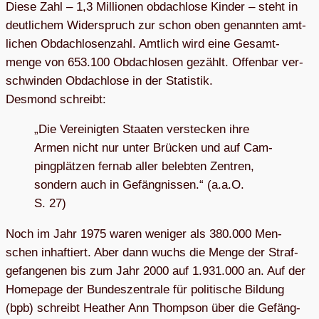
Diese Zahl – 1,3 Mil­lio­nen obdach­lose Kin­der – steht in
deut­li­chem Wider­spruch zur schon oben genann­ten amt­
li­chen Obdach­lo­sen­zahl. Amt­lich wird eine Gesamt­
menge von 653.100 Obdach­lo­sen gezählt. Offen­bar ver­
schwin­den Obdach­lose in der Sta­tis­tik.
Des­mond schreibt:
„Die Ver­ei­nig­ten Staa­ten ver­ste­cken ihre
Armen nicht nur unter Brü­cken und auf Cam­
ping­plät­zen fernab aller beleb­ten Zen­tren,
son­dern auch in Gefäng­nis­sen.“ (a.a.O.
S. 27)
Noch im Jahr 1975 waren weni­ger als 380.000 Men­
schen inhaf­tiert. Aber dann wuchs die Menge der Straf­
ge­fan­ge­nen bis zum Jahr 2000 auf 1.931.000 an. Auf der
Home­page der Bun­des­zen­trale für poli­ti­sche Bil­dung
(bpb) schreibt Hea­ther Ann Thomp­son über die Gefäng­