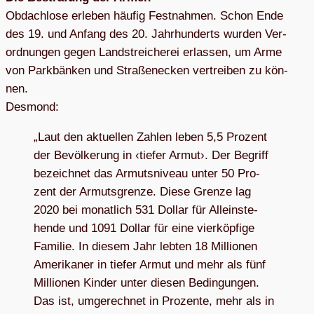
Obdach­lose erle­ben häu­fig Fest­nah­men. Schon Ende
des 19. und Anfang des 20. Jahr­hun­derts wur­den Ver­
ord­nun­gen gegen Land­strei­che­rei erlas­sen, um Arme
von Park­bän­ken und Stra­ßen­ecken ver­trei­ben zu kön­
nen.
Des­mond:
„Laut den aktu­el­len Zah­len leben 5,5 Pro­zent
der Bevöl­ke­rung in ‹tie­fer Armut›. Der Begriff
bezeich­net das Armuts­ni­veau unter 50 Pro­
zent der Armuts­grenze. Diese Grenze lag
2020 bei monat­lich 531 Dol­lar für Allein­ste­
hende und 1091 Dol­lar für eine vier­köp­fige
Fami­lie. In die­sem Jahr leb­ten 18 Mil­lio­nen
Ame­ri­ka­ner in tie­fer Armut und mehr als fünf
Mil­lio­nen Kin­der unter die­sen Bedin­gun­gen.
Das ist, umge­rech­net in Pro­zente, mehr als in