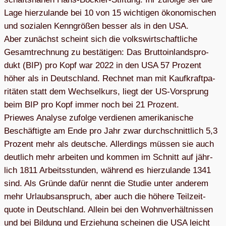
Lage hier­zu­lande bei 10 von 15 wich­ti­gen öko­no­mi­schen
und sozia­len Kenn­grö­ßen bes­ser als in den USA.
Aber zunächst scheint sich die volks­wirt­schaft­li­che
Gesamt­rech­nung zu bestä­ti­gen: Das Brut­to­in­lands­pro­
dukt (BIP) pro Kopf war 2022 in den USA 57 Pro­zent
höher als in Deutsch­land. Rech­net man mit Kauf­kraft­pa­
ri­tä­ten statt dem Wech­sel­kurs, liegt der US-Vor­sprung
beim BIP pro Kopf immer noch bei 21 Pro­zent.
Prie­wes Ana­lyse zufolge ver­die­nen ame­ri­ka­ni­sche
Beschäf­tigte am Ende pro Jahr zwar durch­schnitt­lich 5,3
Pro­zent mehr als deut­sche. Aller­dings müs­sen sie auch
deut­lich mehr arbei­ten und kom­men im Schnitt auf jähr­
lich 1811 Arbeits­stun­den, wäh­rend es hier­zu­lande 1341
sind. Als Gründe dafür nennt die Stu­die unter ande­rem
mehr Urlaubs­an­spruch, aber auch die höhere Teil­zeit­
quote in Deutsch­land. Allein bei den Wohn­ver­hält­nis­sen
und bei Bil­dung und Erzie­hung schei­nen die USA leicht