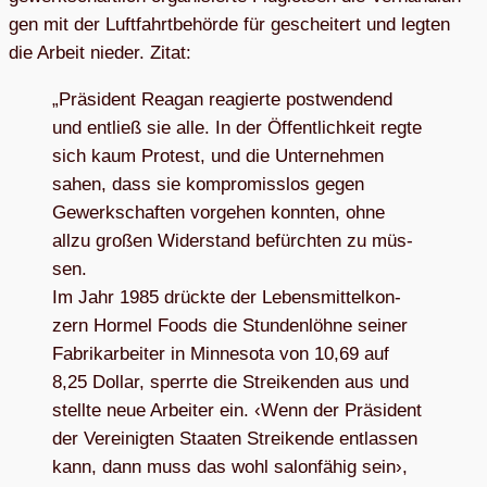
gen mit der Luft­fahrt­be­hörde für geschei­tert und leg­ten
die Arbeit nie­der. Zitat:
„Prä­si­dent Rea­gan reagierte post­wen­dend
und ent­ließ sie alle. In der Öffent­lich­keit regte
sich kaum Pro­test, und die Unter­neh­men
sahen, dass sie kom­pro­miss­los gegen
Gewerk­schaf­ten vor­ge­hen konn­ten, ohne
allzu gro­ßen Wider­stand befürch­ten zu müs­
sen.
Im Jahr 1985 drückte der Lebens­mit­tel­kon­
zern Hor­mel Foods die Stun­den­löhne sei­ner
Fabrik­ar­bei­ter in Min­ne­sota von 10,69 auf
8,25 Dol­lar, sperrte die Strei­ken­den aus und
stellte neue Arbei­ter ein. ‹Wenn der Prä­si­dent
der Ver­ei­nig­ten Staa­ten Strei­kende ent­las­sen
kann, dann muss das wohl salon­fä­hig sein›,