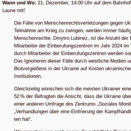
Wann und Wo:
21. Dezem­ber, 14:00 Uhr auf dem Bahn­hofs­
Laune mit!
Die Fälle von Men­schen­rechts­ver­let­zun­gen gegen Ukra
Teil­nahme am Krieg zu zwin­gen, wer­den immer häu­fi
Men­schen­rechte, Dmy­tro Lubi­nez, ist die Anzahl der 
Mit­ar­bei­ter der Ein­be­ru­fungs­zen­tren im Jahr 2024 im
durch Mit­ar­bei­ter der Ein­be­ru­fungs­zen­tren wer­den 
Das Igno­rie­ren die­ser Fälle durch west­li­che Medien un
Blut­ver­gie­ßens in der Ukraine auf Kos­ten ukrai­ni­sch
Institutionen.
Gleich­zei­tig wün­schen sich die meis­ten Ukrai­ner einen
52 % der Befrag­ten die Ansicht, dass die Ukraine über 
einer ande­ren Umfrage des Zen­trums „Sozia­les Moni­t
„Ver­hand­lun­gen über eine Ein­frie­rung der Kampf­hand­
ten hat“.