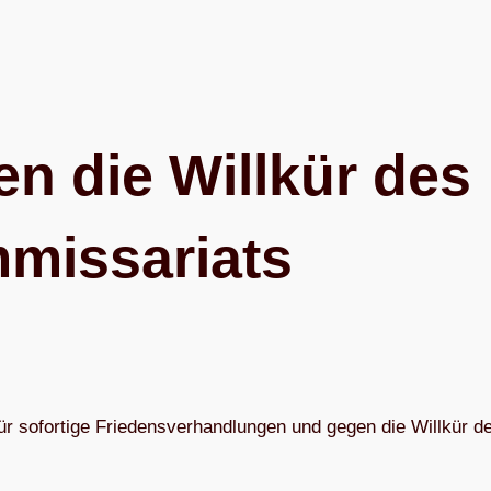
n die Will­kür des
mmissariats
ür sofor­tige Frie­dens­ver­hand­lun­gen und gegen die Will­kür d