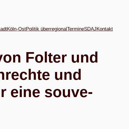
tadt
Köln-Ost
Politik überregional
Termine
SDAJ
Kon­takt
on Fol­ter und
n­rechte und
ür eine sou­ve­