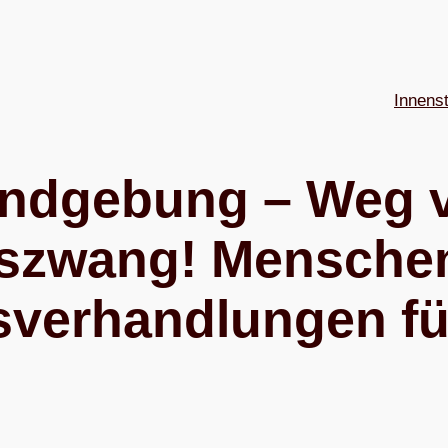
Innens
nd­ge­bung – Weg v
egs­zwang! Men­sche
s­ver­hand­lun­gen f