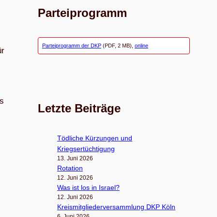
Parteiprogramm
Parteiprogramm der DKP
(PDF, 2 MB),
online
ür
es
Letzte Beiträge
Töd­li­che Kür­zun­gen und
Kriegsertüchtigung
13. Juni 2026
Rota­tion
12. Juni 2026
Was ist los in Israel?
12. Juni 2026
Kreis­mit­glie­der­ver­samm­lung DKP Köln
6. Juni 2026