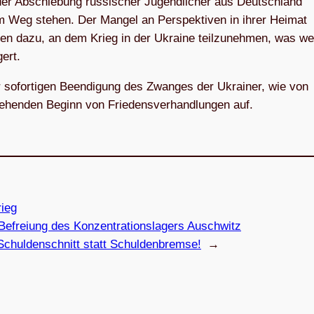
er Abschie­bung rus­si­scher Jugend­li­cher aus Deutsch­land
 Weg ste­hen. Der Man­gel an Per­spek­ti­ven in ihrer Hei­mat
hnen dazu, an dem Krieg in der Ukraine teil­zu­neh­men, was we
gert.
 sofor­ti­gen Been­di­gung des Zwan­ges der Ukrai­ner, wie von
n­den Beginn von Frie­dens­ver­hand­lun­gen auf.
rieg
efrei­ung des Kon­zen­tra­ti­ons­la­gers Auschwitz
Schul­den­schnitt statt Schuldenbremse!
→