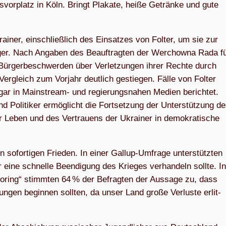
vor­platz in Köln. Bringt Pla­kate, heiße Getränke und gute
i­ner, ein­schließ­lich des Ein­sat­zes von Fol­ter, um sie zur
­ger. Nach Anga­ben des Beauf­trag­ten der Wer­chowna Rada f
Bür­ger­be­schwer­den über Ver­let­zun­gen ihrer Rechte durch
 Ver­gleich zum Vor­jahr deut­lich gestie­gen. Fälle von Fol­ter
sogar in Main­stream- und regie­rungs­na­hen Medien berich­tet.
d Poli­ti­ker ermög­licht die Fort­set­zung der Unter­stüt­zung d
er Leben und des Ver­trau­ens der Ukrai­ner in demo­kra­ti­sche
 sofor­ti­gen Frie­den. In einer Gal­lup-Umfrage unter­stütz­ten
eine schnelle Been­di­gung des Krie­ges ver­han­deln sollte. In
o­ring“ stimm­ten 64 % der Befrag­ten der Aus­sage zu, dass
lun­gen begin­nen soll­ten, da unser Land große Ver­luste erlit­