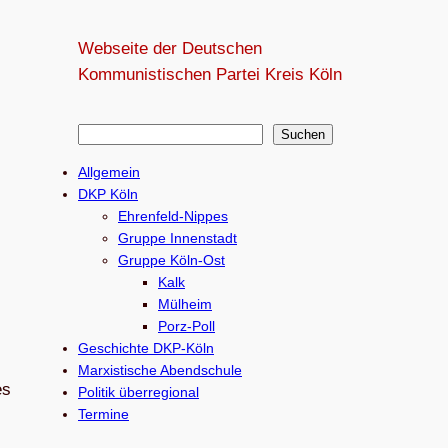
Webseite der Deutschen
Kommunistischen Partei Kreis Köln
S
Suchen
u
Allgemein
c
DKP Köln
h
Ehrenfeld-Nippes
e
Gruppe Innenstadt
Gruppe Köln-Ost
n
Kalk
Mülheim
Porz-Poll
Geschichte DKP-Köln
Marxistische Abendschule
es
Politik überregional
Termine