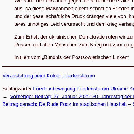
Wir spre­chen uns auch gegen die schäd­li­che Pra­xis d
aus, da diese Maß­nah­men einem schnel­len Frie­den im
und der gesell­schaft­li­che Druck drän­gen viele von i
te­res unnö­ti­ges Leid ver­ur­sacht und den Krieg verlän
Zum Erhalt der ukrai­ni­schen Demo­kra­tie rufen wir zur
Rus­sen und allen Men­schen zum Krieg und zum umge­he
Initi­iert vom „Bünd­nis der Post­so­wje­ti­schen Linken“
Ver­an­stal­tung beim Köl­ner Friedensforum
Schlagwörter:
Friedensbewegung
Friedensforum
Ukraine-K
←
Vorheriger Beitrag:
27. Januar 2025: 80. Jah­res­tag der B
Beitrag danach:
De Rude Pooz Im städ­ti­schen Haus­halt – 