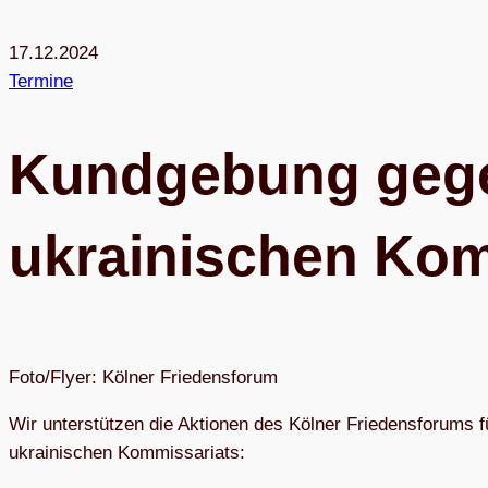
17.12.2024
Termine
Kund­ge­bung gege
ukrai­ni­schen Ko
Foto/Flyer: Kölner Friedensforum
Wir unter­stüt­zen die Aktio­nen des Köl­ner Frie­dens­fo­rums f
ukrai­ni­schen Kommissariats: