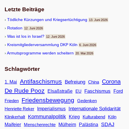
Letzte Beiträge
Töd­li­che Kür­zun­gen und Kriegsertüchtigung
13. Juni 2026
Rota­tion
12. Juni 2026
Was ist los in Israel?
12. Juni 2026
Kreis­mit­glie­der­ver­samm­lung DKP Köln
6. Juni 2026
Armuts­pro­gramme wer­den scheitern
20. Mai 2026
Schlagwörter
Antifaschismus
Corona
Befreiung
1. Mai
China
De Rude Pooz
Faschismus
Elsaßstraße
EU
Ford
Friedensbewegung
Frieden
Gedenken
Internationale Solidarität
Imperialismus
Henriette Reker
Kommunalpolitik
Klinikerhalt
Krieg
Köln
Kulturabend
SDAJ
Maifeier
Menschenrechte
Mülheim
Palästina