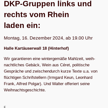
DKP-Grup­pen links und
rechts vom Rhein
laden ein:
Mon­tag, 16. Dezem­ber 2024, ab 19.00 Uhr
Halle Kar­täu­ser­wall 18 (Hin­ter­hof)
Wir garan­tie­ren eine win­ter­ge­mäße Mahl­zeit, weih­
nacht­li­ches Gebäck, Wein aus Céret, poli­ti­sche
Gesprä­che und zwi­schen­durch kurze Texte u.a. von
flüch­ti­gen Schrif­stel­lern (Irm­gard Keun, Leon­hard
Frank, Alfred Pol­gar). Und Wal­ter offe­riert seine
Weihnachtsgeschichte.
F