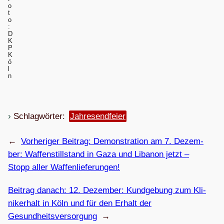
o
t
o
:
D
K
P
K
ö
l
n
Schlagwörter:
Jahresendfeier
←
Vorheriger Beitrag:
Demons­tra­tion am 7. Dezem­
ber: Waf­fen­still­stand in Gaza und Liba­non jetzt –
Stopp aller Waffenlieferungen!
Beitrag danach:
12. Dezem­ber: Kund­ge­bung zum Kli­
ni­kerhalt in Köln und für den Erhalt der
Gesundheitsversorgung
→