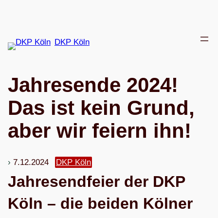
Zum
Inhalt
springen
DKP Köln
Jah­res­ende 2024!
Das ist kein Grund,
aber wir fei­ern ihn!
7.12.2024
DKP Köln
Jah­res­end­feier der DKP
Köln – d
ie bei­den Köl­ner