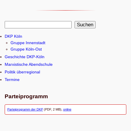
S
Suchen
u
DKP Köln
c
Gruppe Innenstadt
h
Gruppe Köln-Ost
e
Geschichte DKP-Köln
n
Marxistische Abendschule
Politik überregional
Termine
Parteiprogramm
Parteiprogramm der DKP
(PDF, 2 MB),
online