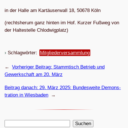
in der Halle am Kar­täu­ser­wall 18, 50678 Köln
(rechts­herum ganz hin­ten im Hof. Kur­zer Fuß­weg von
der Hal­te­stelle Chlodwigplatz)
Schlagwörter:
Mitgliederversammlung
←
Vorheriger Beitrag:
Stamm­tisch Betrieb und
Gewerk­schaft am 20. März
Beitrag danach:
29. März 2025: Bun­des­weite Demons­
tra­tion in Wiesbaden
→
S
Suchen