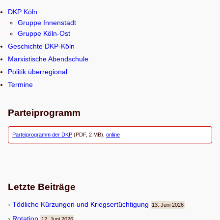
u
DKP Köln
c
Gruppe Innenstadt
h
Gruppe Köln-Ost
e
Geschichte DKP-Köln
n
Marxistische Abendschule
Politik überregional
Termine
Parteiprogramm
Parteiprogramm der DKP
(PDF, 2 MB),
online
Letzte Beiträge
Töd­li­che Kür­zun­gen und Kriegsertüchtigung
13. Juni 2026
Rota­tion
12. Juni 2026