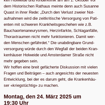
ken Hol­weide und Kin­der­kli­nik am am 1. Okto­ber vor
dem His­to­ri­schen Rat­haus meinte denn auch Susanne
Quast in ihrer Rede: „Durch den Ver­lust zweier Not­
auf­nah­men wird die zeit­kri­ti­sche Ver­sor­gung von Pati­
en­ten mit schwe­ren Krank­heits­ge­sche­hen wie z.B.
Bau­cha­or­ten­an­eu­rys­men, Herz­in­farkte, Schlag­an­fälle,
Tho­r­axt­rau­men nicht mehr funk­tio­nie­ren. Damit wer­
den Men­schen gefähr­det.“ Die unab­ding­bare Grund­
ver­sor­gung würde durch den Weg­fall der bei­den Kran­
ken­häu­ser Hol­weide und Ams­ter­da­mer Straße nicht
mehr gege­ben sein.
Wir hof­fen eine breit gefä­cherte Dis­kus­sion mit vie­len
Fra­gen und Bei­trä­gen – auch ange­sichts der neu­es­ten
Ent­wick­lung, bei der es darum geht, die Kran­ken­häu­
ser «kriegs­tüch­tig» zu machen.
Mon­tag, den 24. März 2025 um
19:30 Uhr