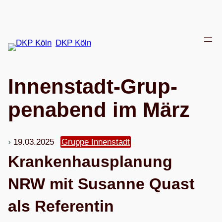
Zum
Inhalt
springen
DKP Köln
Innen­stadt-Grup­
pen­abend im März
19.03.2025
Gruppe Innenstadt
Kran­ken­haus­pla­nung
NRW mit Susanne Quast
als Referentin