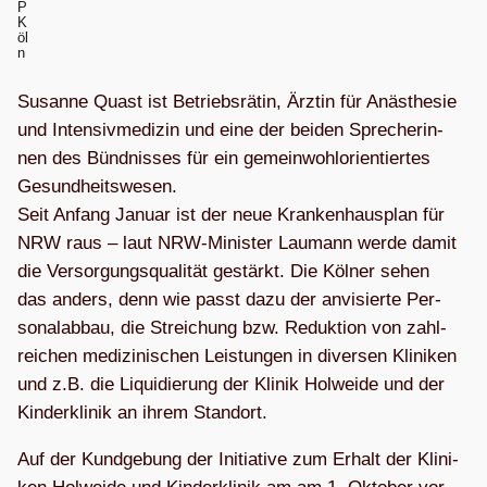
P
K
öl
n
Susanne Quast ist Betriebs­rä­tin, Ärz­tin für Anäs­the­sie
und Inten­siv­me­di­zin und eine der bei­den Spre­che­rin­
nen des Bünd­nis­ses für ein gemein­wohl­ori­en­tier­tes
Gesund­heits­we­sen.
Seit Anfang Januar ist der neue Kran­ken­haus­plan für
NRW raus – laut NRW-Minis­ter Lau­mann werde damit
die Ver­sor­gungs­qua­li­tät gestärkt. Die Köl­ner sehen
das anders, denn wie passt dazu der anvi­sierte Per­
so­nal­ab­bau, die Strei­chung bzw. Reduk­tion von zahl­
rei­chen medi­zi­ni­schen Leis­tun­gen in diver­sen Kli­ni­ken
und z.B. die Liqui­die­rung der Kli­nik Hol­weide und der
Kin­der­kli­nik an ihrem Standort.
Auf der Kund­ge­bung der Initia­tive zum Erhalt der Kli­ni­