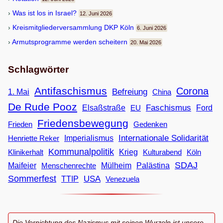
Was ist los in Israel?
12. Juni 2026
Kreis­mit­glie­der­ver­samm­lung DKP Köln
6. Juni 2026
Armuts­pro­gramme wer­den scheitern
20. Mai 2026
Schlagwörter
Antifaschismus
Corona
Befreiung
1. Mai
China
De Rude Pooz
Faschismus
Elsaßstraße
EU
Ford
Friedensbewegung
Frieden
Gedenken
Internationale Solidarität
Imperialismus
Henriette Reker
Kommunalpolitik
Klinikerhalt
Krieg
Köln
Kulturabend
SDAJ
Maifeier
Menschenrechte
Mülheim
Palästina
Sommerfest
USA
TTIP
Venezuela
Die Vernichtung des Nazismus mit seinen Wurzeln ist unsere