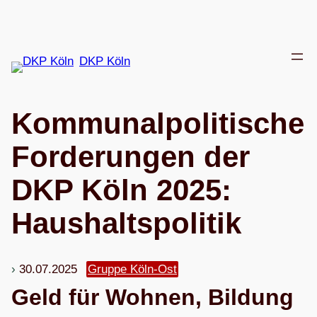
Zum
Inhalt
springen
DKP Köln
Kom­mu­nal­po­li­ti­sche
For­de­run­gen der
DKP Köln 2025:
Haushaltspolitik
30.07.2025
Gruppe Köln-Ost
Geld für Woh­nen, Bil­dung