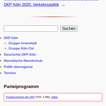
DKP Köln 2025: Verkehrspolitik
→
S
Suchen
u
DKP Köln
c
Gruppe Innenstadt
h
Gruppe Köln-Ost
e
Geschichte DKP-Köln
n
Marxistische Abendschule
Politik überregional
Termine
Parteiprogramm
Parteiprogramm der DKP
(PDF, 2 MB),
online