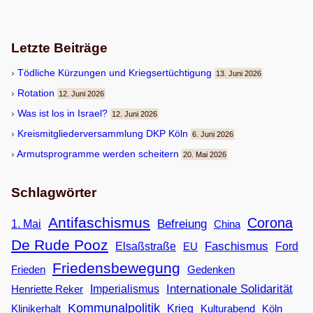
Letzte Beiträge
Töd­li­che Kür­zun­gen und Kriegsertüchtigung
13. Juni 2026
Rota­tion
12. Juni 2026
Was ist los in Israel?
12. Juni 2026
Kreis­mit­glie­der­ver­samm­lung DKP Köln
6. Juni 2026
Armuts­pro­gramme wer­den scheitern
20. Mai 2026
Schlagwörter
Antifaschismus
Corona
Befreiung
1. Mai
China
De Rude Pooz
Faschismus
Elsaßstraße
EU
Ford
Friedensbewegung
Frieden
Gedenken
Internationale Solidarität
Imperialismus
Henriette Reker
Kommunalpolitik
Klinikerhalt
Krieg
Köln
Kulturabend