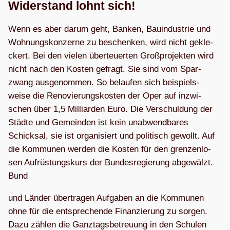
Wider­stand lohnt sich!
Wenn es aber darum geht, Ban­ken, Bau­in­dus­trie und
Woh­nungs­kon­zerne zu beschen­ken, wird nicht gekle­
ckert. Bei den vie­len über­teu­er­ten Groß­pro­jek­ten wird
nicht nach den Kos­ten gefragt. Sie sind vom Spar­
zwang aus­ge­nom­men. So belau­fen sich bei­spiels­
weise die Reno­vie­rungs­kos­ten der Oper auf inzwi­
schen über 1,5 Mil­li­ar­den Euro. Die Ver­schul­dung der
Städte und Gemein­den ist kein unab­wend­ba­res
Schick­sal, sie ist orga­ni­siert und poli­tisch gewollt. Auf
die Kom­mu­nen wer­den die Kos­ten für den gren­zen­lo­
sen Auf­rüs­tungs­kurs der Bun­des­re­gie­rung abge­wälzt.
Bund
und Län­der über­tra­gen Auf­ga­ben an die Kom­mu­nen
ohne für die ent­spre­chende Finan­zie­rung zu sor­gen.
Dazu zäh­len die Ganz­tags­be­treu­ung in den Schu­len