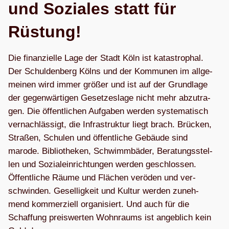
und Sozia­les statt für
Rüstung!
Die finan­zi­elle Lage der Stadt Köln ist kata­stro­phal.
Der Schul­den­berg Kölns und der Kom­mu­nen im all­ge­
mei­nen wird immer grö­ßer und ist auf der Grund­lage
der gegen­wär­ti­gen Geset­zes­lage nicht mehr abzu­tra­
gen. Die öffent­li­chen Auf­ga­ben wer­den sys­te­ma­tisch
ver­nach­läs­sigt, die Infra­struk­tur liegt brach. Brü­cken,
Stra­ßen, Schu­len und öffent­li­che Gebäude sind
marode. Biblio­the­ken, Schwimm­bä­der, Bera­tungs­stel­
len und Sozi­al­ein­rich­tun­gen wer­den geschlos­sen.
Öffent­li­che Räume und Flä­chen ver­öden und ver­
schwin­den. Gesel­lig­keit und Kul­tur wer­den zuneh­
mend kom­mer­zi­ell orga­ni­siert. Und auch für die
Schaf­fung preis­wer­ten Wohn­raums ist angeb­lich kein