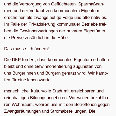
und die Ver­sor­gung von Geflüch­te­ten. Spar­maß­nah­
men und der Ver­kauf von kom­mu­na­lem Eigen­tum
erschei­nen als zwangs­läu­fige Folge und alter­na­tiv­los.
Im Falle der Pri­va­ti­sie­rung kom­mu­na­ler Betriebe trei­
ben die Gewinn­erwar­tun­gen der pri­va­ten Eigen­tü­mer
die Preise zusätz­lich in die Höhe.
Das muss sich ändern!
Die DKP for­dert, dass kom­mu­na­les Eigen­tum erhal­ten
bleibt und ohne Gewinn­ori­en­tie­rung zuguns­ten von
uns Bür­ge­rin­nen und Bür­gern genutzt wird. Wir kämp­
fen für eine lebenswerte,
mensch­li­che, kul­tur­volle Stadt mit erreich­ba­ren und
reich­hal­ti­gen Bil­dungs­an­ge­bo­ten. Wir wol­len bezahl­ba­
ren Wohn­raum, weh­ren uns mit den Betrof­fe­nen gegen
Zwangs­räu­mun­gen und Strom­ab­stel­lun­gen. Die