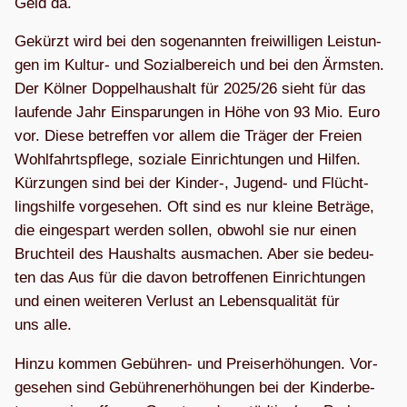
Geld da.
Gekürzt wird bei den soge­nann­ten frei­wil­li­gen Leis­tun­
gen im Kul­tur- und Sozi­al­be­reich und bei den Ärms­ten.
Der Köl­ner Dop­pel­haus­halt für 2025/26 sieht für das
lau­fende Jahr Ein­spa­run­gen in Höhe von 93 Mio. Euro
vor. Diese betref­fen vor allem die Trä­ger der Freien
Wohl­fahrts­pflege, soziale Ein­rich­tun­gen und Hil­fen.
Kür­zun­gen sind bei der Kinder‑, Jugend- und Flücht­
lings­hilfe vor­ge­se­hen. Oft sind es nur kleine Beträge,
die ein­ge­spart wer­den sol­len, obwohl sie nur einen
Bruch­teil des Haus­halts aus­ma­chen. Aber sie bedeu­
ten das Aus für die davon betrof­fe­nen Ein­rich­tun­gen
und einen wei­te­ren Ver­lust an Lebens­qua­li­tät für
uns alle.
Hinzu kom­men Gebüh­ren- und Preis­er­hö­hun­gen. Vor­
ge­se­hen sind Gebüh­ren­er­hö­hun­gen bei der Kin­der­be­