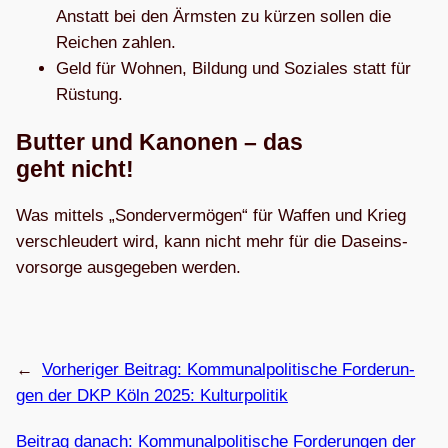
Anstatt bei den Ärms­ten zu kür­zen sol­len die
Rei­chen zahlen.
Geld für Woh­nen, Bil­dung und Sozia­les statt für
Rüstung.
But­ter und Kano­nen – das
geht nicht!
Was mit­tels „Son­der­ver­mö­gen“ für Waf­fen und Krieg
ver­schleu­dert wird, kann nicht mehr für die Daseins­
vor­sorge aus­ge­ge­ben werden.
←
Vorheriger Beitrag:
Kom­mu­nal­po­li­ti­sche For­de­run­
gen der DKP Köln 2025: Kulturpolitik
Beitrag danach:
Kom­mu­nal­po­li­ti­sche For­de­run­gen der