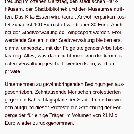
treu­ung im offe­nen Ganz­tag, den städ­ti­schen Park­
häu­sern, der Stadt­bi­blio­thek und den Muse­ums­ein­trit­
ten. Das Kita-Essen wird teu­rer. Anwoh­ner­par­ken kos­
tet zunächst 100 Euro statt wie bis­her 30 Euro. Auch
bei der Stadt­ver­wal­tung soll ein­ge­spart wer­den. Frei­
wer­dende Stel­len in der Stadt­ver­wal­tung blei­ben erst
ein­mal unbe­setzt, mit der Folge stei­gen­der Arbeits­be­
las­tung. Alles, was dann nicht mehr von der kom­mu­
na­len Ver­wal­tung geschafft wer­den kann, wird an
private
Unter­neh­men zu gewinn­brin­gen­den Bedin­gun­gen aus­
ge­schrie­ben. Zehn­tau­sende Men­schen pro­tes­tier­ten
gegen die Kahl­schlags­pläne der Stadt. Immer­hin wur­
den auf­grund die­ser Pro­teste die Strei­chung der För­
der­gel­der für einige Trä­ger im Volu­men von 21 Mio.
Euro wie­der zurückgenommen.