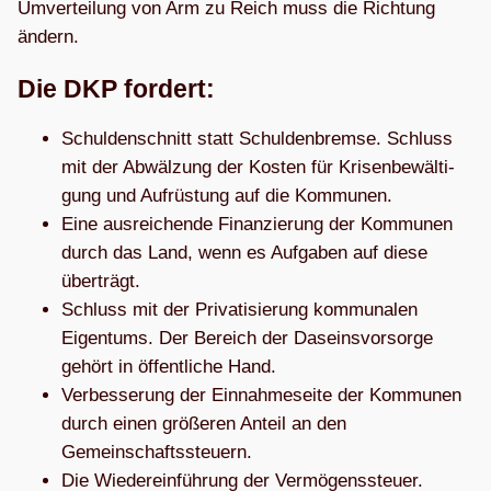
Umver­tei­lung von Arm zu Reich muss die Rich­tung
ändern.
Die DKP fordert:
Schul­den­schnitt statt Schul­den­bremse. Schluss
mit der Abwäl­zung der Kos­ten für Kri­sen­be­wäl­ti­
gung und Auf­rüs­tung auf die Kommunen.
Eine aus­rei­chende Finan­zie­rung der Kom­mu­nen
durch das Land, wenn es Auf­ga­ben auf diese
überträgt.
Schluss mit der Pri­va­ti­sie­rung kom­mu­na­len
Eigen­tums. Der Bereich der Daseins­vor­sorge
gehört in öffent­li­che Hand.
Ver­bes­se­rung der Ein­nah­me­seite der Kom­mu­nen
durch einen grö­ße­ren Anteil an den
Gemeinschaftssteuern.
Die Wie­der­ein­füh­rung der Ver­mö­gens­steuer.